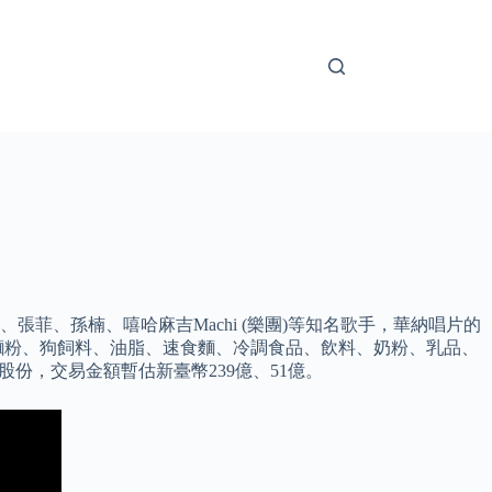
菲、孫楠、嘻哈麻吉Machi (樂團)等知名歌手，華納唱片的
麵粉、狗飼料、油脂、速食麵、冷調食品、飲料、奶粉、乳品、
股份，交易金額暫估新臺幣239億、51億。