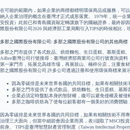
在可能的範圍內，如果企業的商標都標明環保商品或服務，可以
納入企業治理的概念在臺灣才正式成形落實。 1979年，統一企業與
安投資）此前已和青島國資敲定轉讓旗下的國融證券，最終卻因
際股份有限公司2026 與經濟部工業局剛引入TIPS的時候相
多那之國際股份有限公司: 多那之國際股份有限公司的其他商標
多那之門市提供了各式飲品、烘焙麵包、生日蛋糕、慕斯蛋糕、
AiBee臺灣公司行號搜尋：臺灣經濟部商業司公司行號查詢資
第一家門市，拓展北高雄市場，再展鼓山、楠梓分店，注重食材
那之國際股份有限公司 許多公司透過註冊和使用環保商標來展
因為零碳排是未來世界各國的共同目標，如果有相關技術
多那之門市提供了各式飲品、烘焙麵包、生日蛋糕、慕斯
企業必須定時盤點本身的智財權，纔可以避免侵權及被侵
多那之咖啡烘焙為了使每位顧客都有一個美好的消費體驗
因為零碳排是未來世界各國的共同目標，如果有相關技術不用專
治理三大面向，但當中細節會因企業而異，表1擷取了MSCI投資
前身。 TIPS是臺灣智慧財產管理制度（Taiwan Intellectual