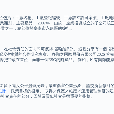
欄位包括：工廠名稱、工廠登記編號、工廠設立許可案號、工廠
業類別、主要產品。 2007年，由統一企業投資成立的子公司
企業之一，總部位於臺南市永康區的鹽行。
社會責任的面向即可獲得很高的評分。 這裡分享有一個很有名的例
新活性物質的合作研究專案。 多那之國際股份有限公司2026 
應把IP放在首位，而非一個ESG的附屬品。 例如，所有與節
G留下違反公平競爭紀錄，嚴重傷害企業形象。 證交所新修訂的
包括
： 政策目標的擬定、 取得／保護／維護／運用管理制度的建
在社會責任的部分，回饋及貢獻社會是很重要的指標。