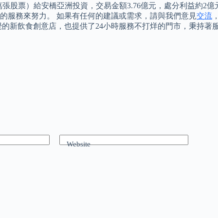
.35萬張股票）給安橋亞洲投資，交易金額3.76億元，處分利益約2
的服務來努力。 如果有任何的建議或需求，請與我們意見
交流
覺的新飲食創意店，也提供了24小時服務不打烊的門市，秉持著
Website