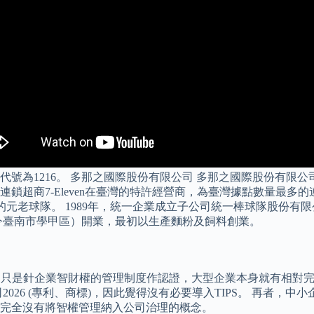
股票代號為1216。 多那之國際股份有限公司 多那之國際股份有限
鎖超商7-Eleven在臺灣的特許經營商，為臺灣據點數量最多
一的元老球隊。 1989年，統一企業成立子公司統一棒球隊股份
（今臺南市學甲區）開業，最初以生產麵粉及飼料創業。
S只是針企業智財權的管理制度作認證，大型企業本身就有相對完善
026 (專利、商標)，因此覺得沒有必要導入TIPS。 再者，
完全沒有將智權管理納入公司治理的概念。