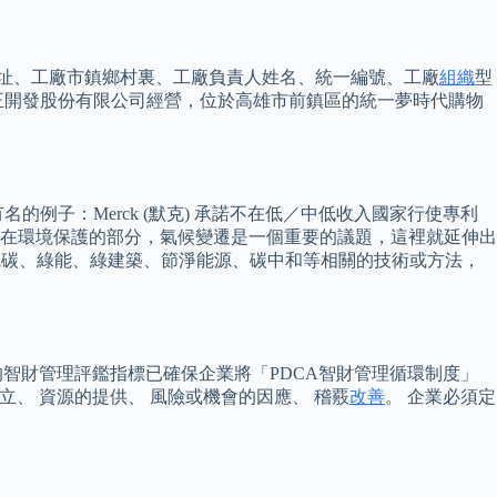
地址、工廠市鎮鄉村裏、工廠負責人姓名、統一編號、工廠
組織
型
統正開發股份有限公司經營，位於高雄市前鎮區的統一夢時代購物
子：Merck (默克) 承諾不在低／中低收入國家行使專利
首先在環境保護的部分，氣候變遷是一個重要的議題，這裡就延伸出
能減碳、綠能、綠建築、節淨能源、碳中和等相關的技術或方法，
智財管理評鑑指標已確保企業將「PDCA智財管理循環制度」
立、 資源的提供、 風險或機會的因應、 稽覈
改善
。 企業必須定