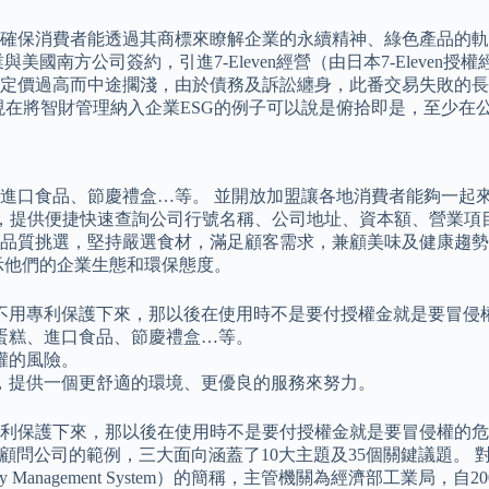
確保消費者能透過其商標來瞭解企業的永續精神、綠色產品的軌跡
美國南方公司簽約，引進7-Eleven經營（由日本7-Eleve
定價過高而中途擱淺，由於債務及訴訟纏身，此番交易失敗的長
比，現在將智財管理納入企業ESG的例子可以說是俯拾即是，至少
進口食品、節慶禮盒…等。 並開放加盟讓各地消費者能夠一起
料，提供便捷快速查詢公司行號名稱、公司地址、資本額、營業項
品質挑選，堅持嚴選食材，滿足顧客需求，兼顧美味及健康趨勢。
示他們的企業生態和環保態度。
不用專利保護下來，那以後在使用時不是要付授權金就是要冒侵
蛋糕、進口食品、節慶禮盒…等。
權的風險。
，提供一個更舒適的環境、更優良的服務來努力。
利保護下來，那以後在使用時不是要付授權金就是要冒侵權的危險
顧問公司的範例，三大面向涵蓋了10大主題及35個關鍵議題。 
 Property Management System）的簡稱，主管機關為經濟部