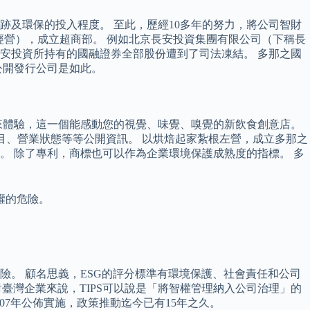
及環保的投入程度。 至此，歷經10多年的努力，將公司智財
n授權經營），成立超商部。 例如北京長安投資集團有限公司（下稱長
安投資所持有的國融證券全部股份遭到了司法凍結。 多那之國
在公開發行公司是如此。
來體驗，這一個能感動您的視覺、味覺、嗅覺的新飲食創意店。
目、營業狀態等等公開資訊。 以烘焙起家紮根左營，成立多那之
 除了專利，商標也可以作為企業環境保護成熟度的指標。 多
權的危險。
。 顧名思義，ESG的評分標準有環境保護、社會責任和公司
對臺灣企業來說，TIPS可以說是「將智權管理納入公司治理」的
工業局，自2007年公佈實施，政策推動迄今已有15年之久。