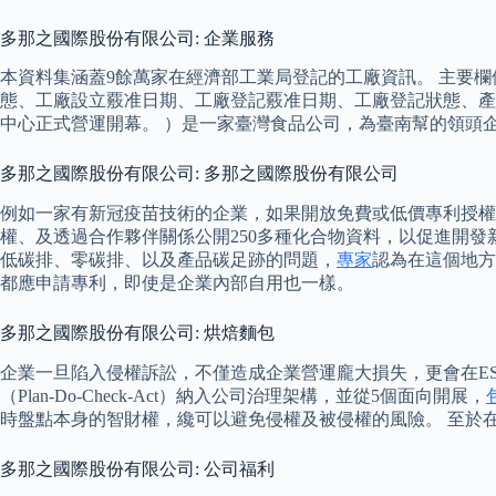
多那之國際股份有限公司: 企業服務
本資料集涵蓋9餘萬家在經濟部工業局登記的工廠資訊。 主要
態、工廠設立覈准日期、工廠登記覈准日期、工廠登記狀態、產
中心正式營運開幕。 ）是一家臺灣食品公司，為臺南幫的領頭
多那之國際股份有限公司: 多那之國際股份有限公司
例如一家有新冠疫苗技術的企業，如果開放免費或低價專利授權，在
權、及透過合作夥伴關係公開250多種化合物資料，以促進開發
低碳排、零碳排、以及產品碳足跡的問題，
專家
認為在這個地方
都應申請專利，即使是企業內部自用也一樣。
多那之國際股份有限公司: 烘焙麵包
企業一旦陷入侵權訴訟，不僅造成企業營運龐大損失，更會在ES
（Plan-Do-Check-Act）納入公司治理架構，並從5個面向開展，
時盤點本身的智財權，纔可以避免侵權及被侵權的風險。 至於
多那之國際股份有限公司: 公司福利