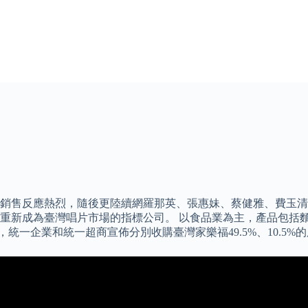
銷售反應熱烈，隨後更陸續網羅那英、張惠妹、蔡健雅、費玉清、張
重新成為臺灣唱片市場的指標公司。 以食品業為主，產品包括
統一企業和統一超商宣佈分別收購臺灣家樂福49.5%、10.5%的