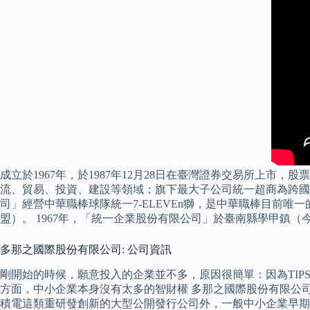
成立於1967年，於1987年12月28日在臺灣證券交易所上市，
流、貿易、投資、建設等領域；旗下最大子公司統一超商為跨國連
司」經營中華職棒球隊統一7-ELEVEn獅，是中華職棒目前唯
盟）。 1967年，「統一企業股份有限公司」於臺南縣學甲鎮
多那之國際股份有限公司: 公司資訊
剛開始的時候，願意投入的企業並不多，原因很簡單：因為TIP
方面，中小企業本身沒有太多的智財權 多那之國際股份有限公司2
積電這類重研發創新的大型公開發行公司外，一般中小企業早期