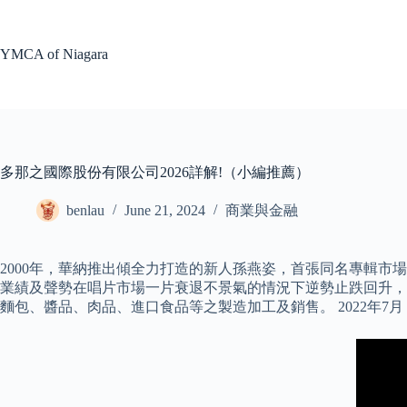
Skip
to
content
YMCA of Niagara
多那之國際股份有限公司2026詳解!（小編推薦）
benlau
June 21, 2024
商業與金融
2000年，華納推出傾全力打造的新人孫燕姿，首張同名專輯市場
業績及聲勢在唱片市場一片衰退不景氣的情況下逆勢止跌回升，
麵包、醬品、肉品、進口食品等之製造加工及銷售。 2022年7月，