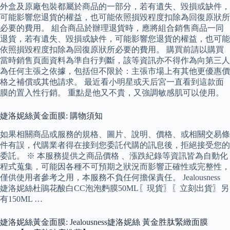
外盒及原廠包裝都屬於商品的一部分，若有遺失、毀損或缺件，
可能影響您退貨的權益，也可能依照損毀程度扣除為回復原狀所
必要的費用。 組合商品於辦理退貨時，應將組合銷售商品一同
退貨，若有遺失、毀損或缺件，可能影響您退貨的權益，也可能
依照損毀程度扣除為回復原狀所必要的費用。 購買前請以購買
當時銷售頁面資料為準自行判斷，該等資訊亦不得作為向第三人
為任何主張之依據，包括但不限於：主張市場上有其他更優惠價
格之補償或其他請求。 最近看小明星或天后宮一直看到這款面
膜的置入性行銷。 重點是他又不貴，又強調敏感肌可以使用。
婕洛妮絲黃金面膜: 購物須知
如果相關商品或服務的規格、圖片、說明、價格、或相關交易條
件有誤，代購業者得在接到您委託代購的訊息後，拒絕接受您的
委託。 ※ 本服務提供之商品價格 、漲跌紀錄等資訊皆為自動化
程式蒐集，可能因各種不可預期之狀況而影響正確性或完整性，
僅供使用者參考之用，本服務不負任何擔保責任。 Jealousness
婕洛妮絲杜鵑花酸白CC泡泡麪膜50ML〖現貨〗〖立刻出貨〗另
有150ML …
婕洛妮絲黃金面膜: Jealousness婕洛妮絲 黃金胜肽緊緻面膜