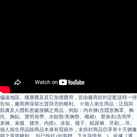
偏遠地區、樓層費及其它加價費用，皆由廠商於約定配送時一併
告知，廠商將保留出貨與否的權利。 ※個人衛生用品：泛指與
肌膚及人體私密處接觸之商品，例如：內衣褲(含隱形胸罩、胸
扥、胸貼、透明肩帶、水餃墊/美胸墊、襯裙)、塑身衣(含馬甲、
束褲、束腿、腰夾、內搭)、泳裝、襪子、紙尿褲、牙刷….等。
個人衛生用品除商品本身有瑕疵外，未拆封商品仍享有十天猶豫
期之退貨權利。 但已拆封 (如剪標、下水等情形…)，依據《通