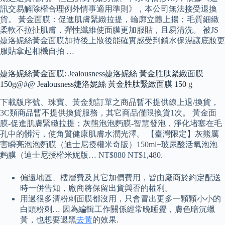
訊交易解除權合理例外情事適用準則》，本公司無法接受退換
貨。 黃金面膜：促進肌膚緊緻拉提，輪廓立體上揚；毛質細緻
柔軟不拉扯肌膚，彈性纖維使面膜更加服貼，且易清洗。 被JS
婕洛妮絲黃金面膜加持後上妝後能確實感受到鎖水保濕讓底妝更
服貼拿起相機自拍 …
婕洛妮絲黃金面膜: Jealousness婕洛妮絲 黃金胜肽緊緻面膜
150g@#@ Jealousness婕洛妮絲 黃金胜肽緊緻面膜 150 g
下載版序號、珠寶、黃金類訂單之商品暫不提供線上退/換貨，
3C類商品暫不提供換貨服務，其它商品僅限換貨1次。 黃金面
膜-促進肌膚緊緻拉提；灰熊泡泡麪膜-智慧發泡，淨化堵塞在毛
孔中的髒污，使角質健康肌膚水潤光澤。 【臺灣限定】灰熊厲
害瞬亮泡泡麪膜（迪士尼授權米奇版）150ml+玻尿酸活氧泡泡
麪膜（迪士尼授權米妮版… NT$880 NT$1,480.
偏遠地區、樓層費及其它加價費用，皆由廠商於約定配送
時一併告知，廠商將保留出貨與否的權利。
用過很多清粉刺面膜都沒用，只會冒出更多一顆顆小小的
白頭粉刺… 因為編輯工作關係經常晚睡覺，膚色暗沉蠟
黃，也想要退黑
去黃
的效果.