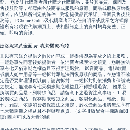
務。 您委託代購業者所代購之代購商品，關於其品質、保固及
售後服務等，都應由各該商品或服務的原廠、商品或服務原始提
供者，依照其所制定的條件，對您提供品質承諾、保固及售後服
務等。 PChome Online及代購業者不以任何明示或默示之方式保
證所有出現在代購網頁上、或相關訊息上的資料均為完整、正
確、即時的資訊。
婕洛妮絲黃金面膜: 清潔/醫療/寵物
非以有形媒介提供之數位內容或一經提供即為完成之線上服務，
一經您事先同意後始提供者，依消費者保護法之規定，您將無法
享有七天猶豫期之權益且不得辦理退貨。 影音商品、電腦軟體
或個人衛生用品等一經拆封即無法回復原狀的商品，在您還不確
定是否要辦理退貨以前，請勿拆封，一經拆封則依消費者保護法
之規定，無法享有七天猶豫期之權益且不得辦理退貨。 如果您
所購買商品是下列特殊商品，請留意下述退貨注意事項： 1. 易
於腐敗之商品、保存期限較短之商品、客製化商品、報紙、期
刊、雜誌，依據消費者保護法之規定，於收受商品後將無法享有
七天猶豫期之權益且不得辦理退貨。 (文字排版配合手機版面閱
讀) 圖片可以放大看哈囉!