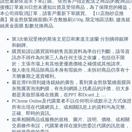
請您重新依需求下單訂購。 依照客戶指定配送之商品(約配商品)
接獲訂單逾30日您未通知出貨及受領商品，為了保障您的權益，
本公司得取消訂單，請客戶重新下單購買。 【11店熱吵店推
薦】黃金胜肽緊緻面膜(不含敷臉刷)150g. 限定地區活動. 婕洛妮
絲黃金面膜 點數兌換商品.
第3次衝冠受挫的斯洛文尼亞和東道主波蘭 分別摘得銀牌
和銅牌。
購買前請以購買當時銷售頁面資料為準自行判斷，該等資
訊亦不得作為向第三人為任何主張之依據，包括但不限
於：主張市場上有其他更優惠價格之補償或其他請求。
個人衛生用品除商品本身有瑕疵外，未拆封商品仍享有十
天猶豫期之退貨權利。
最近滑FB滑到婕洛妮絲的廣告，看到黃金胜肽緊緻面膜與
灰熊厲害泡泡麪膜，有先到網路上找產品的評價，但大多
都是美妝部落格在推薦，在PPT 和Dcard 上 …
PChome Online及代購業者不以任何明示或默示之方式保證
所有出現在代購網頁上、或相關訊息上的資料均為完整、
正確、即時的資訊。
如果相關商品或服務的規格、圖片、說明、價格、或相關
交易條件有誤，代購業者得在接到您委託代購的訊息後，
拒絕接受您的委託。