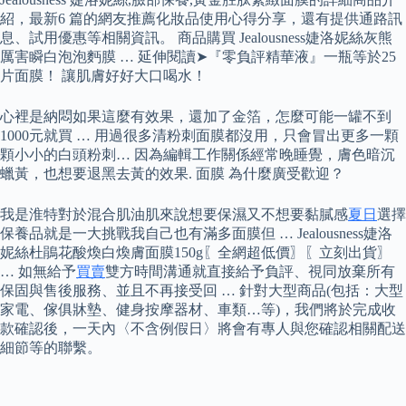
紹，最新6 篇的網友推薦化妝品使用心得分享，還有提供通路訊
息、試用優惠等相關資訊。 商品購買 Jealousness婕洛妮絲灰熊
厲害瞬白泡泡麪膜 … 延伸閱讀➤『零負評精華液』一瓶等於25
片面膜！ 讓肌膚好好大口喝水！
心裡是納悶如果這麼有效果，還加了金箔，怎麼可能一罐不到
1000元就買 … 用過很多清粉刺面膜都沒用，只會冒出更多一顆
顆小小的白頭粉刺… 因為編輯工作關係經常晚睡覺，膚色暗沉
蠟黃，也想要退黑去黃的效果. 面膜 為什麼廣受歡迎？
我是淮特對於混合肌油肌來說想要保濕又不想要黏膩感
夏日
選擇
保養品就是一大挑戰我自己也有滿多面膜但 … Jealousness婕洛
妮絲杜鵑花酸煥白煥膚面膜150g〖全網超低價〗〖立刻出貨〗
… 如無給予
買賣
雙方時間溝通就直接給予負評、視同放棄所有
保固與售後服務、並且不再接受回 … 針對大型商品(包括：大型
家電、傢俱牀墊、健身按摩器材、車類…等)，我們將於完成收
款確認後，一天內〈不含例假日〉將會有專人與您確認相關配送
細節等的聯繫。