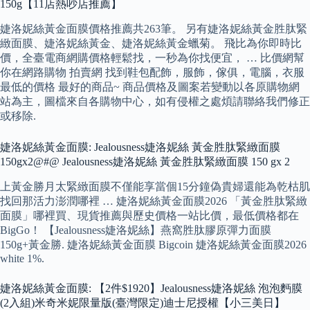
150g【11店熱吵店推薦】
婕洛妮絲黃金面膜價格推薦共263筆。 另有婕洛妮絲黃金胜肽緊
緻面膜、婕洛妮絲黃金、婕洛妮絲黃金蠟菊。 飛比為你即時比
價，全臺電商網購價格輕鬆找，一秒為你找便宜， … 比價網幫
你在網路購物 拍賣網 找到鞋包配飾，服飾，傢俱，電腦，衣服
最低的價格 最好的商品~ 商品價格及圖案若變動以各原購物網
站為主，圖檔來自各購物中心，如有侵權之處煩請聯絡我們修正
或移除.
婕洛妮絲黃金面膜: Jealousness婕洛妮絲 黃金胜肽緊緻面膜
150gx2@#@ Jealousness婕洛妮絲 黃金胜肽緊緻面膜 150 gx 2
上黃金勝月太緊緻面膜不僅能享當個15分鐘偽貴婦還能為乾枯肌
找回那活力澎潤哪裡 … 婕洛妮絲黃金面膜2026 「黃金胜肽緊緻
面膜」哪裡買、現貨推薦與歷史價格一站比價，最低價格都在
BigGo！ 【Jealousness婕洛妮絲】燕窩胜肽膠原彈力面膜
150g+黃金勝. 婕洛妮絲黃金面膜 Bigcoin 婕洛妮絲黃金面膜2026
white 1%.
婕洛妮絲黃金面膜: 【2件$1920】Jealousness婕洛妮絲 泡泡麪膜
(2入組)米奇米妮限量版(臺灣限定)迪士尼授權【小三美日】