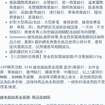
臺新國際商業銀行、永豐銀行、第一商業銀行、遠東國際
商業銀行、兆豐國際商業銀行、聯邦商業銀行、凱基商業
銀行、花旗(臺灣)銀行、渣打銀行、華泰商業銀行、陽信
商業銀行、星展銀行。
針對大型商品(包括：大型家電、傢俱牀墊、健身按摩器
材、車類…等)，我們將於完成收款確認後，一天內〈不含
例假日〉將會有專人與您確認相關配送細節等的聯繫。
Jealousness 婕洛妮絲,臉部保養,黃金胜肽緊緻面膜的詳細商
品介紹，最新6 篇的網友推薦化妝品使用心得分享，還有
提供通路訊息、試用優惠等相關資訊。
讓肌膚好好大口喝水！
【11店熱吵店推薦】黃金胜肽緊緻面膜(不含敷臉刷)150g.
APP獨享活動. ATM 婕洛妮絲黃金面膜 提供5家銀行：合作金
庫、華南銀行、臺灣銀行、國泰世華、中國信託，以上5家同行
轉帳，免轉帳手續費。 為保障消費者個人衛生，若您購買的商
品為貼身衣物，請保持商品為全新狀態，一經拆封或使用恕不受
理退/換貨。
婕洛妮絲黃金面膜: 商品促銷區