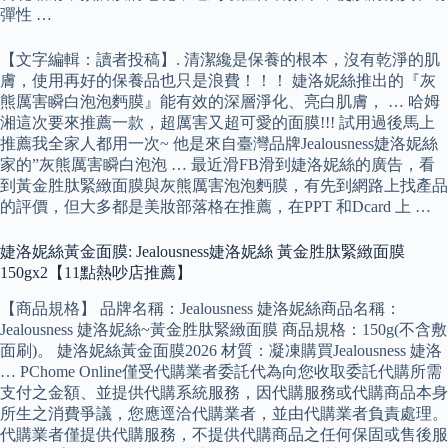
彈性 …
【文字編輯：讀者投稿】. 清潔纔是保養的根本，沒有乾淨的肌
膚，使用再好的保養品也只是浪費！！！ 婕洛妮絲推出的『灰
熊厲害瞬白泡泡麪膜』能有效的深層淨化、亮白肌膚， … 哈姆
湘這次要來推薦一款，超厲害又超可愛的面膜!!! 試用過後馬上
推薦我全家人都用一次~ 他是來自臺灣品牌Jealousness婕洛妮絲
家的”灰熊厲害瞬白泡泡 … 最近滑FB滑到婕洛妮絲的廣告，看
到黃金胜肽緊緻面膜與灰熊厲害泡泡麪膜，有先到網路上找產品
的評價，但大多都是美妝部落格在推薦，在PPT 和Dcard 上 …
婕洛妮絲黃金面膜: Jealousness婕洛妮絲 黃金胜肽緊緻面膜
150gx2【11點熱吵店推薦】
【商品規格】 品牌名稱：Jealousness 婕洛妮絲商品名稱：
Jealousness 婕洛妮絲~黃金胜肽緊緻面膜 商品規格：150g(不含敷
面刷)。 婕洛妮絲黃金面膜2026 材質：凝凍購買Jealousness 婕洛
… PChome Online僅受代購業者委託代為向您收取委託代購所需
支付之金額、並提供代購系統服務，因代購服務或代購商品本身
所生之消費爭議，您應逕洽代購業者，並由代購業者負責處理。
代購業者僅提供代購服務，不提供代購商品之任何保固或售後服