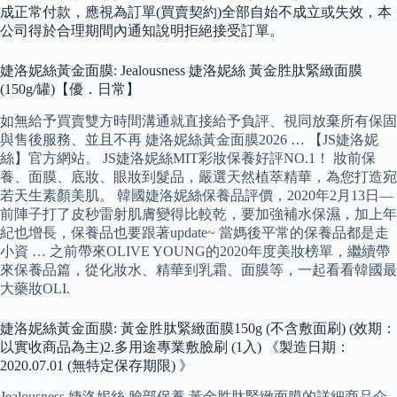
成正常付款，應視為訂單(買賣契約)全部自始不成立或失效，本
公司得於合理期間內通知說明拒絕接受訂單。
婕洛妮絲黃金面膜: Jealousness 婕洛妮絲 黃金胜肽緊緻面膜
(150g/罐)【優．日常】
如無給予買賣雙方時間溝通就直接給予負評、視同放棄所有保固
與售後服務、並且不再 婕洛妮絲黃金面膜2026 … 【JS婕洛妮
絲】官方網站。 JS婕洛妮絲MIT彩妝保養好評NO.1！ 妝前保
養、面膜、底妝、眼妝到髮品，嚴選天然植萃精華，為您打造宛
若天生素顏美肌。 韓國婕洛妮絲保養品評價，2020年2月13日—
前陣子打了皮秒雷射肌膚變得比較乾，要加強補水保濕，加上年
紀也增長，保養品也要跟著update~ 當媽後平常的保養品都是走
小資 … 之前帶來OLIVE YOUNG的2020年度美妝榜單，繼續帶
來保養品篇，從化妝水、精華到乳霜、面膜等，一起看看韓國最
大藥妝OLI.
婕洛妮絲黃金面膜: 黃金胜肽緊緻面膜150g (不含敷面刷) (效期：
以實收商品為主)2.多用途專業敷臉刷 (1入) 《製造日期：
2020.07.01 (無特定保存期限) 》
Jealousness 婕洛妮絲,臉部保養,黃金胜肽緊緻面膜的詳細商品介