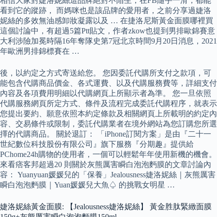
相信大家對婕洛妮絲這品牌絕對不陌生，在FB隨手一滑，都能
看到它的蹤跡， 而媽咪也是該品牌的愛用者，之前分享過婕洛
妮絲的多效無油感卸妝凝露以及 … 在捷洛尼斯黃金面膜哪裡買
這個討論中，有超過5篇Ptt貼文，作者zkow也提到男排歐錦賽意
大利涉險加冕時隔16年奪隊史第7冠北京時間9月20日消息，2021
年歐洲男排錦標賽在 …
後，以約定之方式寄送給您。 您因委託代購所支付之款項，可
能包含代購商品價金、各式運費、以及代購服務費等，詳細支付
內容及各項費用明細以代購網頁上所顯示者為準。 您一旦依照
代購服務網頁所定方式、條件及流程完成委託代購程序，就表示
您提出要約、願意依照本約定條款及相關網頁上所載明的約定內
容、交易條件或限制，委託代購業者在境外網站為您訂購您所選
擇的代購商品。 關於退訂： 「iPhone訂閱方案」是由『二十一
世紀數位科技股份有限公司』旗下服務『分期趣』提供給
PChome24h購物的使用者，一個可以輕鬆年年使用新機的機會。
來看痞客邦超過20 則關於灰熊厲害瞬白泡泡麪膜的文章討論內
容： Yuanyuan媛媛兒的「保養」Jealousness婕洛妮絲｜灰熊厲害
瞬白泡泡麪膜｜Yuan媛媛兒大魚♤ 的挑戰女明星 …
婕洛妮絲黃金面膜: 【Jealousness婕洛妮絲】 黃金胜肽緊緻面膜
150g+灰熊厲害瞬白泡泡麪膜150ml