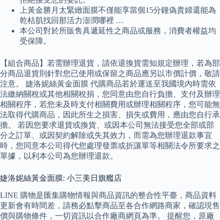
上黃金勝月太緊緻面膜不僅能享當個15分鐘偽貴婦還能為
乾枯肌找回那活力澎潤哪裡 …
本公司對於所販售具遞延性之商品或服務，消費者權益均
受保障。
【組合商品】若需辦理退貨，請依退換貨需知規定辦理，若為部
分商品退貨則針對您已使用或保留之商品應另以市價計價，敬請
注意。 婕洛妮絲黃金面膜 代購商品若於運送至我國境內時需依
法繳納關稅或其他相關稅捐，您同意由您自行負擔、支付及辦理
相關程序，若您未及時支付相關費用或辦理相關程序，您可能無
法取得代購商品，因此所生之損害、損失或費用，應由您自行承
擔。 若因您要求退貨或換貨、或因本公司無法接受您全部或部
分之訂單、或因契約解除或失其效力，而需為您辦理退款事宜
時，您同意本公司得代您處理發票或折讓單等相關法令所要求之
單據，以利本公司為您辦理退款。
婕洛妮絲黃金面膜: 小三美日旗艦店
LINE 購物是匯集購物情報與商品資訊的整合性平臺，商品資料
更新會有時間差，請務必點擊商品至各合作網路商家，確認現售
價與購物條件，一切資訊以合作廠商網頁為準。 提醒您，原廠