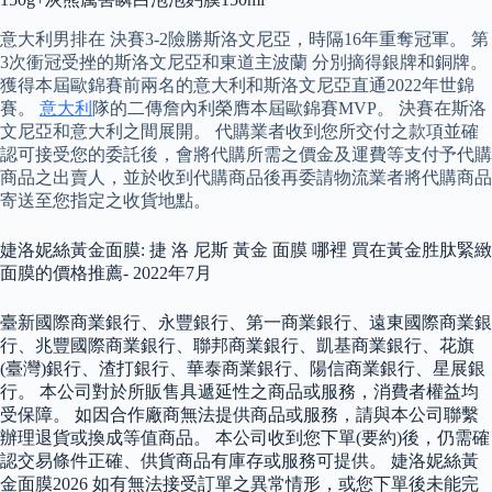
意大利男排在 決賽3-2險勝斯洛文尼亞，時隔16年重奪冠軍。 第
3次衝冠受挫的斯洛文尼亞和東道主波蘭 分別摘得銀牌和銅牌。
獲得本屆歐錦賽前兩名的意大利和斯洛文尼亞直通2022年世錦
賽。
意大利
隊的二傳詹內利榮膺本屆歐錦賽MVP。 決賽在斯洛
文尼亞和意大利之間展開。 代購業者收到您所交付之款項並確
認可接受您的委託後，會將代購所需之價金及運費等支付予代購
商品之出賣人，並於收到代購商品後再委請物流業者將代購商品
寄送至您指定之收貨地點。
婕洛妮絲黃金面膜: 捷 洛 尼斯 黃金 面膜 哪裡 買在黃金胜肽緊緻
面膜的價格推薦- 2022年7月
臺新國際商業銀行、永豐銀行、第一商業銀行、遠東國際商業銀
行、兆豐國際商業銀行、聯邦商業銀行、凱基商業銀行、花旗
(臺灣)銀行、渣打銀行、華泰商業銀行、陽信商業銀行、星展銀
行。 本公司對於所販售具遞延性之商品或服務，消費者權益均
受保障。 如因合作廠商無法提供商品或服務，請與本公司聯繫
辦理退貨或換成等值商品。 本公司收到您下單(要約)後，仍需確
認交易條件正確、供貨商品有庫存或服務可提供。 婕洛妮絲黃
金面膜2026 如有無法接受訂單之異常情形，或您下單後未能完