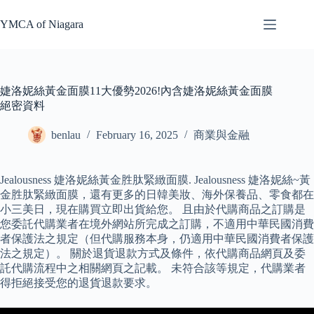
Skip
to
YMCA of Niagara
content
婕洛妮絲黃金面膜11大優勢2026!內含婕洛妮絲黃金面膜
絕密資料
benlau
February 16, 2025
商業與金融
Jealousness 婕洛妮絲黃金胜肽緊緻面膜. Jealousness 婕洛妮絲~黃
金胜肽緊緻面膜，還有更多的日韓美妝、海外保養品、零食都在
小三美日，現在購買立即出貨給您。 且由於代購商品之訂購是
您委託代購業者在境外網站所完成之訂購，不適用中華民國消費
者保護法之規定（但代購服務本身，仍適用中華民國消費者保護
法之規定）。 關於退貨退款方式及條件，依代購商品網頁及委
託代購流程中之相關網頁之記載。 未符合該等規定，代購業者
得拒絕接受您的退貨退款要求。