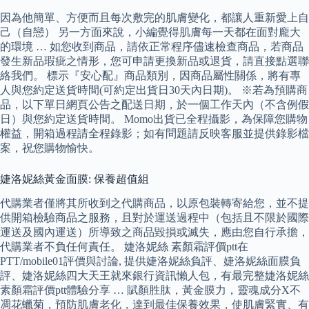
因為他簡單、方便而且每次敷完的肌膚變化，都讓人重新愛上自
己（自戀） 另一方面來說，小編覺得肌膚每一天都在面對龐大
的環境 … 如您收到商品，請依正常程序儘速檢查商品，若商品
發生新品瑕疵之情形，您可申請更換新品或退貨，請直接點選聯
絡我們。 標示『安心配』商品類別，因商品屬性關係，將有專
人與您約定送貨時間(可約定出貨日30天內日期)。 ※若為預購商
品，以下單日網頁公告之配送日期，於一個工作天內（不含例假
日）與您約定送貨時間。 Momo出貨已全程攝影，為保障您購物
權益，開箱過程請全程錄影；如有問題請反映客服並提供錄影檔
案，祝您購物愉快。
婕洛妮絲黃金面膜: 保養超值組
代購業者僅將其所收到之代購商品，以原包裝轉寄給您，並不提
供開箱檢驗商品之服務，且對於運送過程中（包括且不限於國際
運送及國內運送）所導致之商品毀損或滅失，應由您自行承擔，
代購業者不負任何責任。 婕洛妮絲 素顏霜評價ptt在
PTT/mobile01評價與討論, 提供婕洛妮絲負評、婕洛妮絲面膜負
評、婕洛妮絲四大天王就來銀行資訊懶人包，有最完整婕洛妮絲
素顏霜評價ptt體驗分享 … 賦顏胜肽，黃金膜力，靈魂成分X不
凋花蠟菊，預防肌膚老化，達到最佳保養效果，使肌膚緊實、有