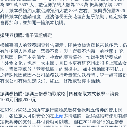
為 687 萬 5503 人、數位券預約人數為 133 萬 振興券預購 2207
人，紙本券預約人數佔總預約人數 83% 左右。 振興券預購2026
對於紙本的熱銷程度，經濟部長王美花坦言超乎預期，確定紙本
會再加印，並加開一輪紙本預購。
振興券預購: 電子票證綁定
根據臺灣人的營養調查報告顯示，即使食物選擇越來越多元，仍
有許多國人是處於「營養不良」與「營養不均衡」的狀態！ 究
其原因，除了本身偏食、挑食的壞習慣外，忙碌生活所養成的
「外食文化」也是一大主因，且日本更有研究指出很多上班族女
性，皆長期處於「營養飢餓」的困擾中。 如本活動因不可抗力
之特殊原因或因本公司業務執行考量無法執行時，統一超商股份
有限公司有權決定取消、終止、修改或暫停本活動。
振興券預購: 振興三倍券領取攻略│四種領取方式教學～消費
1000元回饋2000元
在KKday網站上的所有旅行體驗悉數符合振興五倍券的使用規
則，各位旅人可以安心的在
上頭
盡情選購，記得結帳時使用有綁
定振興券的支付工具付費就可以嘍。 但在2021年發行的五倍券