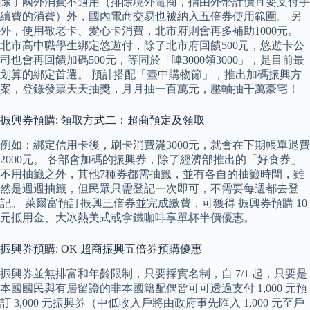
除了國外消費不適用（排除境外電商，指由外幣計價且要支付手
續費的消費）外，國內電商交易也被納入五倍券使用範圍。 另
外，使用敬老卡、愛心卡消費，北市府則會再多補助1000元。
北市高中職學生綁定悠遊付，除了北市府回饋500元，悠遊卡公
司也會再回饋加碼500元，等同於「嗶3000領3000」，是目前最
划算的綁定首選。 預計搭配「臺中購物節」，推出加碼振興方
案，登錄發票天天抽獎，月月抽一百萬元，壓軸抽千萬豪宅！
振興券預購: 領取方式二：超商預定及領取
例如：綁定信用卡後，刷卡消費滿3000元，就會在下期帳單退費
2000元。 各部會加碼的振興券，除了經濟部推出的「好食券」
不用抽籤之外，其他7種券都需抽籤，並有各自的抽籤時間，雖
然是週週抽籤，但民眾只需登記一次即可，不需要每週都去登
記。 萊爾富預訂振興三倍券並完成繳費，可獲得 振興券預購 10
元抵用金、大冰熱美式或拿鐵咖啡享單杯半價優惠。
振興券預購: OK 超商振興五倍券預購優惠
振興券並無排富和年齡限制，只要採實名制，自 7/1 起，只要是
本國國民與有居留證的非本國籍配偶皆可可透過支付 1,000 元預
訂 3,000 元振興券（中低收入戶將由政府事先匯入 1,000 元至戶