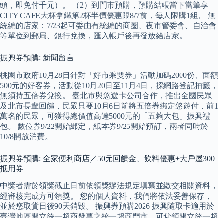
頭，即免付千元）。 （2）到門市預購，預購結帳當下當筆享
CITY CAFE大杯拿鐵第2杯半價優惠限8/7前，每人限購1組。 無
統編的店家：7/23起可委由有統編的商圈、夜市管委會、自治會
等單位到郵局、銀行兌換，匯入帳戶後再發放給店家。
振興券預購: 新聞留言
桃園市政府10月28日針對「好市乘雙券」活動加碼2000份、面額
500元的好客券，活動從10月20日至11月4日，採網路登記抽籤，
無須持五倍券兌換。 臺北市與悠遊卡公司合作，推出全國民眾
及北市長輩回饋，民眾只要10月6日前將五倍券綁定悠遊付，前1
萬名的民眾，可獲得總價值高達5000元的「五夠大包」振興禮
包。 數位券9/22開始綁定，紙本券9/25開始預訂，兩者同時於
10/8開放消費。
振興券預購: 全家便利商店／50元回饋金、飲料優惠+大戶屋300
抵用券
中獎者需於領獎截止日前依領獎辦法規定填寫並繳交相關資料，
經審核完成方可領獎。 您的個人資料，我們將依法妥善保存，
並於您取貨日後90天銷毀。 振興券預購2026 振興隨取卡適用於
臺灣地區開立統一超商發票之統一超商門市，可兌領開立統一超