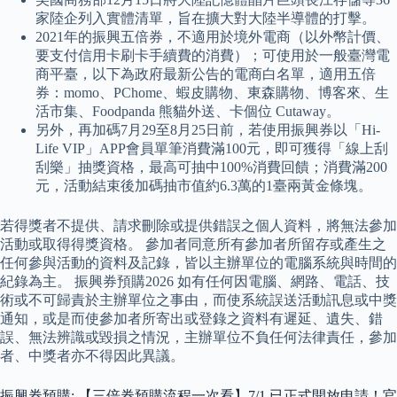
家陸企列入實體清單，旨在擴大對大陸半導體的打擊。
2021年的振興五倍券，不適用於境外電商（以外幣計價、
要支付信用卡刷卡手續費的消費）；可使用於一般臺灣電
商平臺，以下為政府最新公告的電商白名單，適用五倍
券：momo、PChome、蝦皮購物、東森購物、博客來、生
活市集、Foodpanda 熊貓外送、卡個位 Cutaway。
另外，再加碼7月29至8月25日前，若使用振興券以「Hi-
Life VIP」APP會員單筆消費滿100元，即可獲得「線上刮
刮樂」抽獎資格，最高可抽中100%消費回饋；消費滿200
元，活動結束後加碼抽市值約6.3萬的1臺兩黃金條塊。
若得獎者不提供、請求刪除或提供錯誤之個人資料，將無法參加
活動或取得得獎資格。 參加者同意所有參加者所留存或產生之
任何參與活動的資料及記錄，皆以主辦單位的電腦系統與時間的
紀錄為主。 振興券預購2026 如有任何因電腦、網路、電話、技
術或不可歸責於主辦單位之事由，而使系統誤送活動訊息或中獎
通知，或是而使參加者所寄出或登錄之資料有遲延、遺失、錯
誤、無法辨識或毀損之情況，主辦單位不負任何法律責任，參加
者、中獎者亦不得因此異議。
振興券預購: 【三倍券預購流程一次看】7/1 已正式開放申請！官