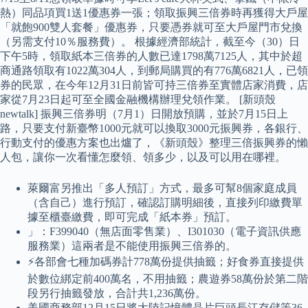
熱）同品項買1送1優惠券一張；領取振興三倍券時再獲得大戶屋
「就飽900雙人套餐」優惠券，只要憑券就可至大戶屋門市兌換
（另需支付10％服務費）。 根據經濟部統計，截至今（30）日
下午5時，領取紙本三倍券的人數已達1798萬7125人，其中於超
商通路領取有1022萬304人，到郵局購買的有776萬6821人，已領
券的民眾，在今年12月31日前皆可持三倍券至實體店家消費，店
家從7月23日起可至全國金融機構辦理兌領作業。 [新頭殼
newtalk] 振興三倍券明（7月1）日開放預購，並於7月15日上
路，只要支付新臺幣1000元就可以換取3000元振興券，各銀行、
行動支付的優惠方案也出爐了，《新頭殼》整理三倍振興券的懶
人包，讓你一次看懂怎麼領、領多少，以及可以用在哪裡。
萊爾富另推出「多人預訂」方式，最多可幫8個家庭成員
（含自己）進行預訂，確認訂購明細後，直接列印繳費單
據至櫃臺繳費，即可完成「紙本券」預訂。
」：F399040（無店面零售業）、I301030（電子資訊供應
服務業）這兩者是不能使用振興三倍券的。
⚡️各部會七種加碼券計778萬份提供抽籤；好食券直接提供
於數位綁定前400萬名，不用抽籤；農遊券58萬份於第二階
段另行抽籤發放，合計共1,236萬份。
美國商務部12月15日將大陸記憶體晶片巨頭長江存儲等36