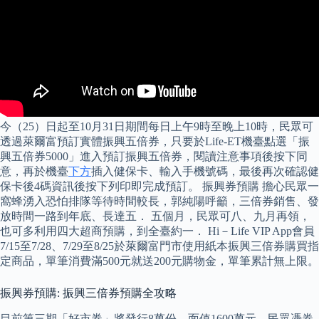
今（25）日起至10月31日期間每日上午9時至晚上10時，民眾可
透過萊爾富預訂實體振興五倍券，只要於Life-ET機臺點選「振
興五倍券5000」進入預訂振興五倍券，閱讀注意事項後按下同
意，再於機臺
下方
插入健保卡、輸入手機號碼，最後再次確認健
保卡後4碼資訊後按下列印即完成預訂。 振興券預購 擔心民眾一
窩蜂湧入恐怕排隊等待時間較長，郭純陽呼籲，三倍券銷售、發
放時間一路到年底、長達五． 五個月，民眾可八、九月再領，
也可多利用四大超商預購，到全臺約一． Hi－Life VIP App會員
7/15至7/28、7/29至8/25於萊爾富門市使用紙本振興三倍券購買指
定商品，單筆消費滿500元就送200元購物金，單筆累計無上限。
振興券預購: 振興三倍券預購全攻略
目前第三期「好市券」將發行8萬份，面值1600萬元，民眾憑券