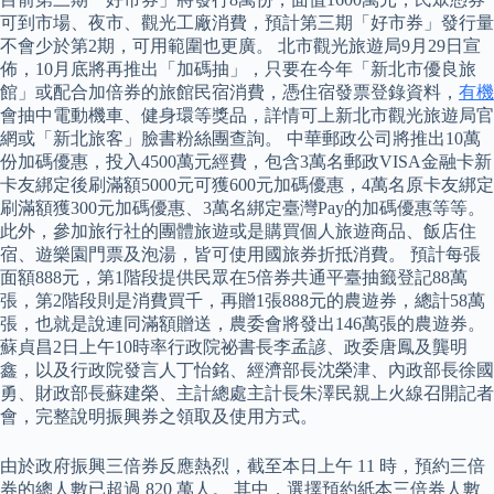
可到市場、夜市、觀光工廠消費，預計第三期「好市券」發行量
不會少於第2期，可用範圍也更廣。 北市觀光旅遊局9月29日宣
佈，10月底將再推出「加碼抽」，只要在今年「新北市優良旅
館」或配合加倍券的旅館民宿消費，憑住宿發票登錄資料，
有機
會抽中電動機車、健身環等獎品，詳情可上新北市觀光旅遊局官
網或「新北旅客」臉書粉絲團查詢。 中華郵政公司將推出10萬
份加碼優惠，投入4500萬元經費，包含3萬名郵政VISA金融卡新
卡友綁定後刷滿額5000元可獲600元加碼優惠，4萬名原卡友綁定
刷滿額獲300元加碼優惠、3萬名綁定臺灣Pay的加碼優惠等等。
此外，參加旅行社的團體旅遊或是購買個人旅遊商品、飯店住
宿、遊樂園門票及泡湯，皆可使用國旅券折抵消費。 預計每張
面額888元，第1階段提供民眾在5倍券共通平臺抽籤登記88萬
張，第2階段則是消費買千，再贈1張888元的農遊券，總計58萬
張，也就是說連同滿額贈送，農委會將發出146萬張的農遊券。
蘇貞昌2日上午10時率行政院祕書長李孟諺、政委唐鳳及龔明
鑫，以及行政院發言人丁怡銘、經濟部長沈榮津、內政部長徐國
勇、財政部長蘇建榮、主計總處主計長朱澤民親上火線召開記者
會，完整說明振興券之領取及使用方式。
由於政府振興三倍券反應熱烈，截至本日上午 11 時，預約三倍
券的總人數已超過 820 萬人。 其中，選擇預約紙本三倍券人數