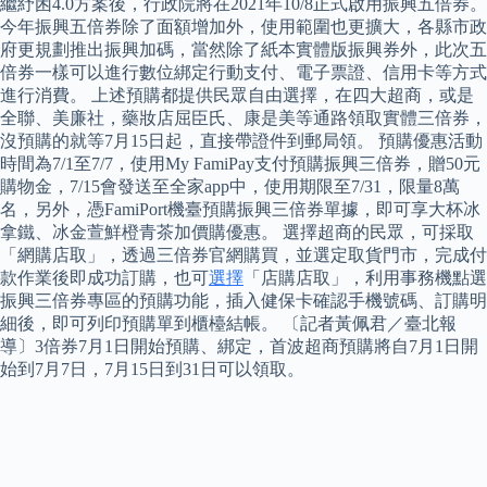
繼紓困4.0方案後，行政院將在2021年10/8正式啟用振興五倍券。
今年振興五倍券除了面額增加外，使用範圍也更擴大，各縣市政
府更規劃推出振興加碼，當然除了紙本實體版振興券外，此次五
倍券一樣可以進行數位綁定行動支付、電子票證、信用卡等方式
進行消費。 上述預購都提供民眾自由選擇，在四大超商，或是
全聯、美廉社，藥妝店屈臣氏、康是美等通路領取實體三倍券，
沒預購的就等7月15日起，直接帶證件到郵局領。 預購優惠活動
時間為7/1至7/7，使用My FamiPay支付預購振興三倍券，贈50元
購物金，7/15會發送至全家app中，使用期限至7/31，限量8萬
名，另外，憑FamiPort機臺預購振興三倍券單據，即可享大杯冰
拿鐵、冰金萱鮮橙青茶加價購優惠。 選擇超商的民眾，可採取
「網購店取」，透過三倍券官網購買，並選定取貨門市，完成付
款作業後即成功訂購，也可
選擇
「店購店取」，利用事務機點選
振興三倍券專區的預購功能，插入健保卡確認手機號碼、訂購明
細後，即可列印預購單到櫃檯結帳。 〔記者黃佩君／臺北報
導〕3倍券7月1日開始預購、綁定，首波超商預購將自7月1日開
始到7月7日，7月15日到31日可以領取。