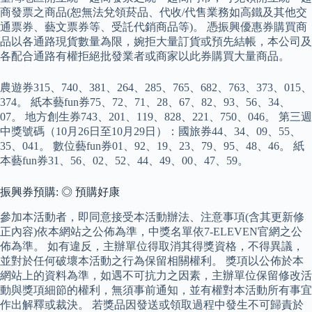
商發票之商品(恕無法兌領菸品、代收/代售業務如高鐵及其他交
通票券、藝文票券等、受託代銷商品等)。 憑振興優惠券購買商
品以各通路現貨數量為限，婉拒大量訂貨或預先結帳，本公司及
各配合通路有權拒絕批發業者或商家以此券購買大量商品。
農遊券315、740、381、264、285、765、682、763、373、015、
374。 紙本藝fun券75、72、71、28、67、82、93、56、34、
07。 地方創生券743、201、119、828、221、750、046。 第三週
中獎號碼（10月26日至10月29日）：國旅券44、34、09、55、
35、041。 數位藝fun券01、92、19、23、79、95、48、46。 紙
本藝fun券31、56、02、52、44、49、00、47、59。
振興券預購: ◎ 預購好康
參加本活動者，即同意接受本活動辦法、注意事項(含其更新修
正內容)依本網站之公佈為準，中獎名單依7-ELEVEN官網之公
佈為準。 如有違反，主辦單位得取消其得獎資格，不得異議，
並對於任何破壞本活動之行為保留相關權利。 獎項以公佈於本
網站上的資料為準，如遇不可抗力之因素，主辦單位保留修改活
動與獎項細節的權利，無須事前通知，並有權對本活動所有事宜
作出解釋或裁決。 若獎品因發送或領取過程中發生不可歸責於