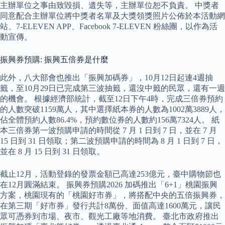
主辦單位之事由致毀損、遺失等，主辦單位恕不負責。 中獎者
同意配合主辦單位將中獎者名單及大獎領獎照片公佈於本活動網
站、7-ELEVEN APP、Facebook 7-ELEVEN 粉絲團，以作為活
動宣傳。
振興券預購: 振興五倍券是什麼
此外，八大部會也推出「振興加碼券」，10月12日起連4週抽
籤，至10月29日已完成第三波抽籤，還沒中籤的民眾，還有一週
的機會。 根據經濟部統計，截至12日下午4時，完成三倍券預約
的人數突破1159萬人，其中選擇紙本券的人數為1002萬3889人，
佔全體預約人數86.4%，預約數位券的人數約156萬7324人。 紙
本三倍券第一波預購申請的時間從 7 月 1 日到 7 日，並在 7 月
15 日到 31 日領取；第二波預購申請的時間為 8 月 1 日到 7 日，
並在 8 月 15 日到 31 日領取。
截止12月，活動登錄的發票金額已高達253億元，臺中購物節也
在12月圓滿結束。 振興券預購2026 加碼推出「6+1」桃園振興
方案，桃園現有的「桃園好市券」，將搭配中央的五倍振興券，
在第三期「好市券」發行共計8萬份、面值高達1600萬元，讓民
眾可憑券到市場、夜市、觀光工廠等地消費。 臺北市政府推出