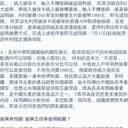
區」，插入健保卡、輸入手機號碼確認資料後。 民眾須親自到4
大超商，將插入健保卡插入服務機臺後，輸入手機號碼，接著確
認明細，列印繳費小白單並到櫃臺支付新臺幣1000元，即完成預
購。 民眾須先利用健保卡或健保快易通APP取得檢核碼，並進
行身分驗證，接著確認明細及取貨通路點後，選擇利用信用卡或
超商繳費方式，完成上述程序後即完成預購；7月15日起就能憑
證件到指定通路領取。
A：具有中華民國國籍的國民身分、取得居留許可的外籍或陸籍
配偶均可以領取，但每人限領1次。 特別的是本次「不排富」，
甚至在截止日前出生的新生兒也可以領，中低收入戶等弱勢族羣
則可以直接領取，不用先消費1000元。 俄羅斯持續入侵烏克
蘭，美國實施一連串經濟制裁，包括禁止晶片大廠超微、英特
爾、輝達等企業的產品銷售到俄羅斯，如今則傳出中國政府考量
國安，也禁止向俄羅斯提供龍芯處理器，因為其具有戰略重要
性，是中國生產的最先進晶片之一。 T客邦為提供您更多優質的
內容，採用網站分析技術，若您點選「我同意」或繼續瀏覽本網
站，即表示您同意我們的隱私權政策。
振興券預購: 振興五倍券使用範圍？