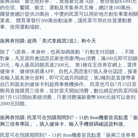
振興加碼「臺北熊好券」，透過臺北通 App ，整合面額$1000元
的住宿、饗購、藝文、運動及市集券共五種，總計達100萬份。
國發會總計提供20萬份，中獎的民眾可以用於地方創生事業相關
業者。 體育署發行200萬份動滋券，讓民眾可用在欣賞運動賽
事、使用運動場館。
振興券預購: 超商「美式拿鐵買2送2」剩今天
除了「i原券」本身外，也再加碼推動「行動支付回饋」，不限
對象，凡至原民會認證店家使用臺灣pay消費，滿100元即可回饋
20元，每人最高回饋高達2500元。 第1種在五倍券官網上，選擇
健保卡、健保快易通APP、自然人憑證進行個人身分認證，接著
在輸入親友身分資料，即可完成共同綁定；第2種則是直接帶著
自己和親友的健保卡到超商事務機操作。 民眾也可自7月15日至
郵局直接購買三倍券，並於當天開始消費，數位綁定的民眾同樣
於7月15日開始累積消費，只要消費滿新臺幣3000元就可以拿到
2000元回饋。
振興券預購: 民眾可在預購期間到7－11的 ibon機臺首頁點選「振
興三倍券專區」，插入健保卡、輸入手機號碼確認資料後。
民眾可在預購期間到7－11的 ibon機臺首頁點選「振興三倍券專