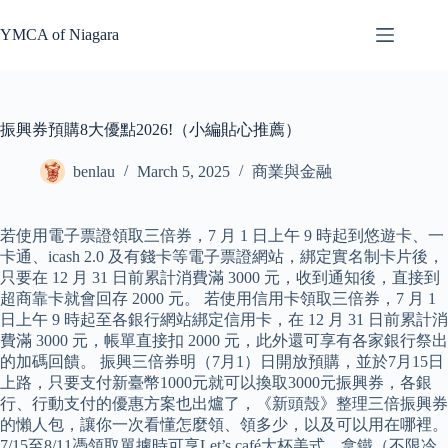
Skip
to
YMCA of Niagara
content
振興券預購8大優點2026!（小編貼心推薦）
benlau
March 5, 2025
商業與金融
若使用電子票證領取三倍券，7 月 1 日上午 9 時起到悠遊卡、一
卡通、icash 2.0 及有錢卡等電子票證網站，綁定實名制卡片後，
只要在 12 月 31 日前累計消費滿 3000 元，收到通知後，直接到
超商靠卡就會回存 2000 元。 若使用信用卡領取三倍券，7 月 1
日上午 9 時起至各銀行網站綁定信用卡，在 12 月 31 日前累計消
費滿 3000 元，帳單直接扣 2000 元，此外還可享有各家銀行祭出
的加碼回饋。 振興三倍券明（7月1）日開放預購，並於7月15日
上路，只要支付新臺幣1000元就可以換取3000元振興券，各銀
行、行動支付的優惠方案也出爐了，《新頭殼》整理三倍振興券
的懶人包，讓你一次看懂怎麼領、領多少，以及可以用在哪裡。
7/15至8/11憑領取單據時可享Let’s café大杯美式、拿鐵（不限冷