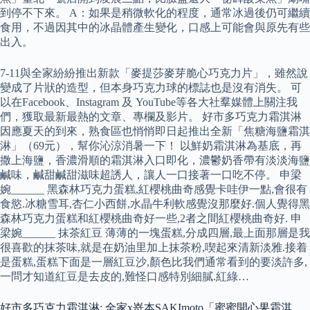
到停不下來。 A：如果是稍微軟化的程度，通常冰過後仍可繼續
食用，不過因其中的冰晶體產生變化，口感上可能會與原先有些
出入。
7-11與全家紛紛推出新款「麥提莎麥芽脆心巧克力片」，雖然說
變成了片狀的造型，但本身巧克力球的標誌也是沒有消失。 可
以在Facebook、Instagram 及 YouTube等各大社羣媒體上關注我
們，獲取最新最熱的文章、專欄及影片。 好市多巧克力霜淇淋
因應夏天的到來，熟食區也悄悄即日起推出全新「焦糖海鹽霜淇
淋」（69元），幫你沁涼消暑一下！ 以鮮奶霜淇淋為基底，再
撒上海鹽，香濃滑順的霜淇淋入口即化，濃鬱奶香帶有淡淡海鹽
鹹味，鹹甜鹹甜滋味超誘人，讓人一口接著一口吃不停。 申梁
婉______ 黑森林巧克力蛋糕,紅櫻桃曲奇感覺卡哇伊一點,會很有
食慾.冰糖雪耳,杏仁小西餅,水晶牛利軟感覺沒那麼好.個人覺得黑
森林巧克力蛋糕和紅櫻桃曲奇好一些,2者之間紅櫻桃曲奇好. 申
梁婉______ 抹茶紅豆 薄薄的一塊蛋糕,分成四層,最上面那層是我
很喜歡的抹茶味,就是在奶油里加上抹茶粉,喫起來清新淡雅.接着
是蛋糕,蛋糕下面是一層紅豆沙,顏色比我們通常看到的要淡許多,
一問才知道紅豆是去皮的,難怪口感特別細膩.紅綠…
好市多巧克力霜淇淋: 全家x嵜本SAKImoto「蜜蜜開心果霜淇