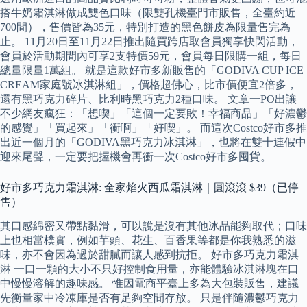
搭牛奶霜淇淋做成雙色口味（限雙孔機臺門市販售，全臺約近
700間），售價皆為35元，特別打造的黑色餅皮為限量售完為
止。 11月20日至11月22日推出隨買跨店取會員獨享快閃活動，
會員於活動期間內可享2支特價59元，會員每日限購一組，每日
總量限量1萬組。 就是這款好市多新販售的「GODIVA CUP ICE
CREAM家庭號冰淇淋組」，價格超佛心，比市價便宜2倍多，
還有黑巧克力碎片、比利時黑巧克力2種口味。 文章一PO出讓
不少網友瘋狂：「想喫」「這個一定要敗！幸福商品」「好濃鬱
的感覺」「買起來」「衝啊」「好喫」。 而這次Costco好市多推
出近一個月的「GODIVA黑巧克力冰淇淋」，也將在雙十連假中
迎來尾聲，一定要把握機會再衝一次Costco好市多囤貨。
好市多巧克力霜淇淋: 全家焰火西瓜霜淇淋｜圓滾滾 $39（已停
售）
其口感綿密又帶點黏滑，可以說是沒有其他冰品能夠取代；口味
上也相當樸實，例如芋頭、花生、百香果等都是你我熟悉的滋
味，亦不會因為過於甜膩而讓人感到抗拒。 好市多巧克力霜淇
淋 一口一顆的大小不只好控制食用量，亦能體驗冰淇淋塊在口
中慢慢溶解的趣味感。 惟因電商平臺上多為大包裝販售，建議
先衡量家中冷凍庫是否有足夠空間存放。 只是伴隨濃鬱巧克力