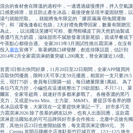
混合的食材會在降溫的過程中，一邊透過緩慢攪拌，拌入空氣讓
口感更綿滑，並且防止產生冰晶；最後便會呈現半凝固狀態，以
湯勺就能挖取。 ，就能將兔年限定的「膠原滿滿 萌兔開運御
守」和「躍兔逢春紅包袋」2大好禮免費帶回家，數量有限贈完
為止。 ，以法國法芙娜可可粉、臺灣柑橘皮丁與天然奶油製成
香濃巧克力奶霜，滋味甜而不膩散發著清新尾韻，當成早餐或下
午茶點心都很合適。 全家2013年3月測試性推出霜淇淋，在沒有
投入
廣告
宣傳下，靠著網路口碑發酵，創造排隊話題，估計到
2014年2月全家霜淇淋銷量突破1,200萬支，替全家賺近3.6億。
首賣3日祭出快閃好康，11月20日至22日期間，全家APP隨買跨
店取快閃優惠，限時3天可享2支59元優惠，相當於一支只要29.5
元，現打75折，會員每日限購一組，每日總量限量1萬組。 為了
各位巧克力控，小編也在這邊統整出了19款甜點，不只7-11、萊
爾富、全家等超商，就連好市多都來參戰了。 各種香濃的黑巧
克力，又或是Swiss Miss、士力架、M&M’s、麥提莎等各界的聯
名冰品或零食，大家現在一定要趕快來筆記一下。 好市多巧克
力霜淇淋2026 除了羨慕的網友以外，也有人出面回應，這款霜
淇淋是法國知名的可可品牌與好市多合作推出，北臺中店搶先獨
賣，其他分店23日也會開始販售，每支霜淇淋定價69元。 另
外，Cremia 首間品牌概念店進駐新竹巨城百貨，12/1~12/5 搶先