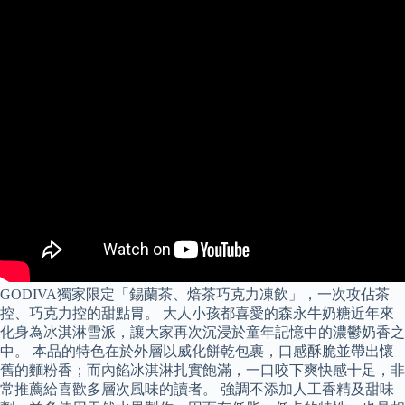
GODIVA獨家限定「錫蘭茶、焙茶巧克力凍飲」，一次攻佔茶
控、巧克力控的甜點胃。 大人小孩都喜愛的森永牛奶糖近年來
化身為冰淇淋雪派，讓大家再次沉浸於童年記憶中的濃鬱奶香之
中。 本品的特色在於外層以威化餅乾包裹，口感酥脆並帶出懷
舊的麵粉香；而內餡冰淇淋扎實飽滿，一口咬下爽快感十足，非
常推薦給喜歡多層次風味的讀者。 強調不添加人工香精及甜味