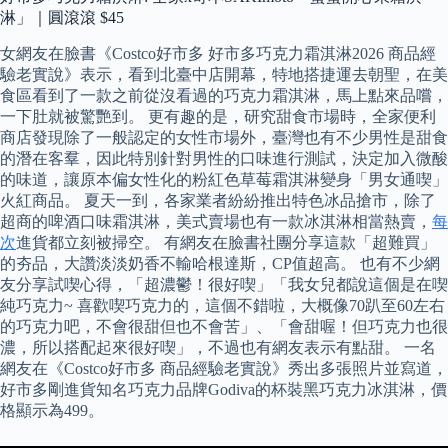
淋」｜圓滾滾 $45
女網友在臉書《Costco好市多 好市多巧克力霜淇淋2026 商品經
驗老實說》表示，看到北臺中店開幕，特地搭捷運去朝聖，在美
食區看到了一款之前從沒看過的巧克力霜淇淋，馬上點來品嚐，
一下肚就被驚艷到。 更有趣的是，研究甜食市場時，全家便利
商店發現除了一般認定的女性市場外，臺灣也有不少男性是甜食
的潛在客羣，因此特別針對男性的口味進行測試，決定加入微酸
的味道，讓原本偏女性化的粉紅色草莓霜淇淋變身「男女通喫」
火紅商品。 夏天一到，各家業者紛紛推出特色冰品搶市，除了
超商的啤酒口味霜淇淋，美式賣場也有一款冰淇淋相當熱賣，
每
次
進貨都立刻被掃空。 有網友在臉書社團分享這款「超難買」
的夯品，大讚淡淡奶香不輸哈根達斯，CP值超高。 也有不少網
友分享試喫心得，「超濃鬱！很好喫」「我女兒都說這個是在喫
純巧克力~ 喜歡喫巧克力的，這個不錯啦，大概像70趴至60左右
的巧克力吧，不會很甜但也不會苦」、「會甜喔！但巧克力也很
濃，所以搭配起來很好喫」，不過也有網友表示有點甜。 一名
網友在《Costco好市多 商品經驗老實說》秀出多張照片並寫道，
好市多剛進貨知名巧克力品牌Godiva的杯裝黑巧克力冰淇淋，價
格顯示為499。