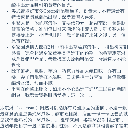
續推出新品吸引消費者的目光。
美式賣場好市多Costco商品種類多、份量大，不時還會有
特價或是隱藏商品出現，深受臺灣人喜愛。
更驚人是，他的霜淇淋一支要價70元，超越南部一個雞腿
便當的價格，卻能每日引來洶湧的排隊人潮，許多客人即
使得等上近一小時也甘願，幾乎是繼芒果冰之後，另一個
冰市奇蹟。
全家因應情人節在2月中旬推出草莓霜淇淋，一推出後立刻
熱賣，完全超過全家董事長潘進丁的預期，他希望霜淇淋
成為長銷型產品，考量機臺與原物料品質，發展速度不能
過快。
除了鮮奶、鳳梨、芋頭、巧克力等高人氣口味，亦有山
藥、栗子南瓜等在地滋味，口味選擇十分豐富，且每款都
綿滑香濃、甜而不膩。
平常在網路上爬文，如果不小心點進了這些三民自的新聞
網頁，我都會覺得眼睛受辱，這一次，…
冰淇淋（ice cream）雖然可以指所有異國冰品的通稱，不過一般
最常見的還是美式冰淇淋，超市裡桶裝、店面一球一球販售的就
是我們最熟悉的「冰淇淋」。 夏季來到，各種冰品爭相上市，
這幾年掀起了一股「霜淇淋」狂熱，不只是超商爭相賣起了霜淇