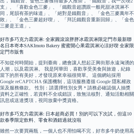
出， 鐵觀音、金色三麥獲得最多人推崇，「鐵觀音，我一次喫2
支」、「喜歡金色三麥」、「鐵觀音超讚跟一般死甜冰淇淋不
同，尾韻有茶的味道」、「絕對是鐵觀音」、「金色三麥萬年不
敗」、「金色三麥超好喫」、「拜託鐵觀音重新回歸」、「金色
三麥是王道」。
好市多巧克力霜淇淋: 全家圓滾滾胖胖冰霜淇淋限定門市最新聯
名日本嵜本SAKImoto Bakery 蜜蜜開心果霜淇淋沁涼好喫 全家限
定門市販售
不知從何時開始，提到臺南，總會讓人想起正興街那永遠洶湧的
人潮，以及霜淇淋。 我是阿華田，喜歡享受美食與旅遊，紀錄
當下的所有美好，才發現原來幸福很簡單。 這個網站採用
Google reCAPTCHA 保護機制，這項服務遵循 Google 隱私權政
策及服務條款。 性別：請選擇性別女男＊請務必確認個人抽獎
資料之正確性，若資料不全或錯誤，致無法核對、通知活動相關
訊息或送達獎項，視同放棄中獎資格。
好市多巧克力霜淇淋: 日本超商必買！別的可以下次試，但這10
款春季限定飲料、零食和酒錯過就沒啦
雖然一次要買兩瓶，一個人也不用怕喝不完，好市多牛奶使用高