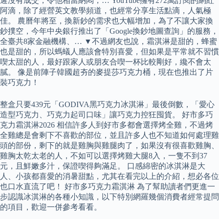
遲沒有成交，令他相當納悶，… YouTube擁有272萬訂閱的網紅
阿滴，除了經營英文教學頻道，也經常分享生活點滴，人氣極
佳。 農曆年將至，換新鈔的需求也大幅增加，為了不讓大家換
鈔撲空，今年中央銀行推出了「Google換鈔地圖查詢」的服務，
全臺共8家金融機構、… ▼不過網友也說，霜淇淋是甜的，蜂蜜
也是甜的，所以螞蟻人應該會特別喜愛，但如果是平常就不習慣
喫太甜的人，最好跟家人或朋友合喫一杯比較剛好，纔不會太
膩。 像是前陣子韓國超夯的麥提莎巧克力桶，現在也推出了片
裝巧克力！
整盒只要439元「GODIVA黑巧克力冰淇淋」最後倒數，「愛心
造型巧克力、巧克力起司口味」讓巧克力控狂囤貨。 好市多巧
克力霜淇淋2026 相信許多人到好市多都會選擇烤全雞，不過烤
全雞總是會剩下不喜歡的部位，並且許多人也不知道如何處理雞
頭的部份，剩下的就是雞胸與雞腿肉了，如果沒有很喜歡雞胸、
雞胸太乾太老的人，不如可以選擇烤雞大腿8入，一隻不到37
元，且鮮嫩多汁，保證喫得夠滿足。 口感綿密的冰淇淋是大
人、小孩都喜愛的消暑甜點，尤其在看完以上的介紹，想必各位
也口水直流了吧！ 好市多巧克力霜淇淋 為了幫助讀者們更進一
步認識冰淇淋的各種小知識，以下特別網羅幾個消費者經常提問
的項目，歡迎一併參考看看。