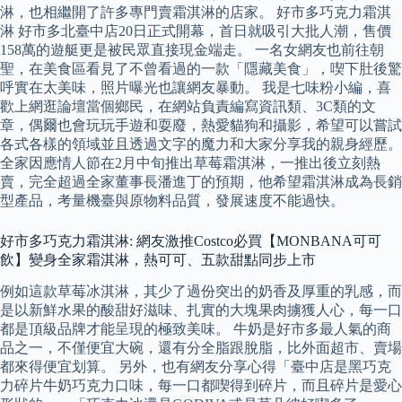
淋，也相繼開了許多專門賣霜淇淋的店家。 好市多巧克力霜淇
淋 好市多北臺中店20日正式開幕，首日就吸引大批人潮，售價
158萬的遊艇更是被民眾直接現金端走。 一名女網友也前往朝
聖，在美食區看見了不曾看過的一款「隱藏美食」，喫下肚後驚
呼實在太美味，照片曝光也讓網友暴動。 我是七味粉小編，喜
歡上網逛論壇當個鄉民，在網站負責編寫資訊類、3C類的文
章，偶爾也會玩玩手遊和耍廢，熱愛貓狗和攝影，希望可以嘗試
各式各樣的領域並且透過文字的魔力和大家分享我的親身經歷。
全家因應情人節在2月中旬推出草莓霜淇淋，一推出後立刻熱
賣，完全超過全家董事長潘進丁的預期，他希望霜淇淋成為長銷
型產品，考量機臺與原物料品質，發展速度不能過快。
好市多巧克力霜淇淋: 網友激推Costco必買【MONBANA可可
飲】變身全家霜淇淋，熱可可、五款甜點同步上市
例如這款草莓冰淇淋，其少了過份突出的奶香及厚重的乳感，而
是以新鮮水果的酸甜好滋味、扎實的大塊果肉擄獲人心，每一口
都是頂級品牌才能呈現的極致美味。 牛奶是好市多最人氣的商
品之一，不僅便宜大碗，還有分全脂跟脫脂，比外面超市、賣場
都來得便宜划算。 另外，也有網友分享心得「臺中店是黑巧克
力碎片牛奶巧克力口味，每一口都喫得到碎片，而且碎片是愛心