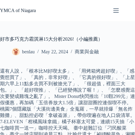
Skip
to
YMCA of Niagara
content
好市多巧克力霜淇淋15大分析2026!（小編推薦）
benlau
May 22, 2024
商業與金融
還有人說，「根本比M好喫太多」、「用烤箱烤超好喫」、「感
覺想買了」、「真的，非常好喫」、「它真的很好喫」、「上星
期六早上11點多去買不到被搶光了」、「很超值，裡面三大
包。」、「超好喫推」、「已經變傳說了喔！」、「怎麼感覺這
次要變成雞塊之亂了」。 Mister Donut快閃推出「10顆299元」連
假優惠，再加碼「五倍券放大1.5倍」讓甜甜圈控連假喫不停。
桃園7個隱藏版「大溪街邊美食」全蒐羅，一早就排爆「無名炸
雞攤」、甜點控必喫「拿破崙派」，帶你喫遍在地人口袋清單。
7-ELEVEN「柑橘風味拿鐵」橘子杯塞太可愛，連續15天抽「小
七咖啡買一送一」咖啡控天天喝。 臺中超難訂位「刁民酸菜
魚」臺北一號店開到凌晨三點，比臉盆還大「祕罈酸菜魚」涮嘴