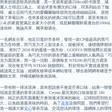
而來的就是較高的熱量，其一支就有超過250kcal的卡路里，減
重人士得忌口為上。 若追求更有層次的口味，同系列結合了咖
啡、威士忌與巧克力的愛爾蘭咖啡甜筒也值得細細品味。 當然
除了草莓以外，也有多樣化的經典口味可以選擇；甚至有推出
2.4L的家庭號滿足全家大小的胃，或是解饞嚐鮮最適合的100mL
迷你杯，無論共享、獨享都適合。
一名網友分享，他近日逛好市多時，發現一款CP值超高的黑巧
克力在特價，而巧克力才上架沒多久，就被掃光，連標價牌都掉
落。 來到了 2018 年的最後一個月份，GODIVA 悄悄地釋出迎接
聖誕節的驚喜，為巧克力控的朋友們獻上最暢銷的人氣商品「巧
克力霜淇淋」買一送一活動，原價每支 NT$200 的巧克力霜淇
淋，現在每支平均 NT$100 就能喫到。 對於明知不實或過度情
緒謾罵之言論，經網友檢舉或本網站發現，聯合新聞網有權逕予
刪除文章、停權或解除會員資格。
一旁有附一球冰淇淋，原本想說會不會是芒果口味，結果一喫發
現就是普通的香草冰淇淋。 Cremia 最完美的口味保留至 180
秒，純正的高乳脂量配方會加速冰淇淋的融化，記得拍照別拍太
久，以免錯過最美味的時刻。 為了
改善
這個問題，我們希望打
造一個讓大家
安心
發表言論、交流想法的環境，讓網路上的理性