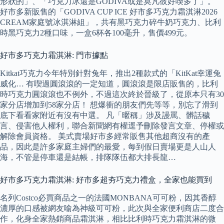
形狀的」、「巧克力冰還是GODIVA或是莫凡彼好喫多了」。
好市多新販售的「GODIVA CUP ICE 好市多巧克力霜淇淋2026
CREAM家庭號冰淇淋組」，共有黑巧克力碎牛奶巧克力、比利
時黑巧克力2種口味，一盒6杯各100毫升，售價499元。
好市多巧克力霜淇淋: 門市據點
Kitkat巧克力今年特別針對兔年，推出2種款式的「KitKat幸運兔
威化… 有喫過圓滾滾的一定知道，圓滾滾是限店販售的，比利
時巧克力圓滾滾也不例外，不過這次終於晉級了，從原本只有30
家分店增加到58家分店！ 想爆衝的朋友們先等等，別忘了滑到
底下看看家附近有沒有中選。 凡「暱稱」涉及謾罵、髒話穢
言、侵害他人權利，聯合新聞網有權逕予刪除發言文章、停權或
解除會員資格。 美式賣場好市多經常販售其他超商沒有的產
品，因此是許多家庭主婦們的最愛，每到假日賣場更是人山人
海，不管是停車還是結帳，排隊隊伍都大排長龍…
好市多巧克力霜淇淋: 好市多超夯巧克力禮盒，全家也能買到
名列Costco必買商品之一的法國MONBANA可可粉，因其香醇
濃厚的口感被網友喻為神級可可粉，此次與全家便利商店二度合
作，化身全家熱銷商品霜淇淋，相比比利時巧克力霜淇淋的微