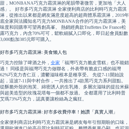
甜，MONBANA巧克力霜淇淋的尾韻帶著微苦，更加地「大人
感」。 好市多巧克力霜淇淋 全家便利商店的比利時巧克力霜淇
淋，從推出以來都是網友滿意度超高的超商體系霜淇淋，2019年
底全家與法國知名巧克力MONBANA合作的巧克力霜淇淋，美
味度和回購率可望再創高峯。 熱銷經典款Truffettes De France松
露巧克力，內含70%可可，鬆軟細膩入口即化，即日起會員點數
3,000點加385元即可購入。
好市多巧克力霜淇淋: 美食懶人包
巧克力控除了啤酒之外，
全家
「福灣巧克力脆皮雪糕」也不能錯
過！ 同樣是與福灣巧克力做聯名，外表帶有脆皮口感的福灣
62%巧克力杏仁豆，濃鬱滋味根本是種享受。 先從7-11開始說
起，這波7-11與中村合作，一共推出了4款黑巧克力系列甜點。
從酥脆外殼的泡芙、綿密誘人的生乳捲、多層次滋味的提拉米蘇
與超美造型的玫瑰花塔每一個都不放過。 全都選用了比利時普
艾瑪73%巧克力，認真要讓粉絲為之瘋狂。
好市多巧克力霜淇淋: 好市多收費停車！她讚「真實人潮」
全家便利商店比利時巧克力霜淇淋是網友每年引頸期盼的口味，
選用歐洲進口的高品質比利時可可粉，整體香氣更凸顯，也可混