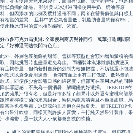
劑，並多使用天然水果製作，因而有低脂、低卡的特性，也是相
對低負擔的冰品。 雖與美式冰淇淋同樣使用牛奶、奶油等原
料，但因添加的比例及攪拌過程不同，兩者在營養價值與口感上
有相當的差異。 且其中的空氣含量低，乳脂肪含量約僅有8%，
使此種冰淇淋的質地相對綿密、紮實。
好市多巧克力霜淇淋: 全家便利商店與神同行！萬華打造期間限
定「好神逗鬧熱快閃特色店」
此外，外層包裹脆餅的甜筒、雪糕等類型也會額外增加澱粉的攝
取，因此挑選時也盡量避免為佳。 而桶裝冰淇淋雖價格實惠又
有足夠份量，但倘若對自身的剋制力較無把握，不妨挑選小包裝
的款式以避免食用過量。 近期市面上更有主打低脂、低熱量的
款式，即便多少會影響口感的綿密度，但卻可在享用冰品的同時
降低罪惡感，不失為一個消暑、解嘴饞的好選擇。 TREETOP樹
頂的蘋果汁很有名，但是好市多除了蘋果汁以外還有蜜桃烏龍茶
跟蜂蜜檸檬甘菊的果茶組合，蜜桃烏龍茶清爽且不過度甜膩，烏
龍茶香也很明顯，冰涼涼的非常適合炎熱夏天。 而TREETOP也
有出果汁軟糖，同樣受到許多人喜愛，主打純天然果汁製作，果
汁味濃鬱，是一款大人小孩都會喜歡的軟糖。
旗下的驚脆雪糕系列口味雖不如桶裝款式豐富，但仍有持