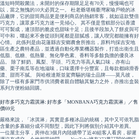
溫短時間殺菌法，未開封的保存期限足足有70天，慢慢喝也可
以，當之無愧的10大必買之一。 杜老爺堪稱臺灣家喻戶曉的冰
品廠牌，它的甜筒商品更是便利商店的熱銷常客，就如這款雙倍
巧克力，讓眾多巧克力迷一見傾心。 其不僅是雪糕部分以香濃
可可製成，連頂部的脆皮也甜味十足；且後半段加入了餅皮與可
可中和，嚐起來不會從頭到尾都是甜膩感，讓人喫完都能擁有好
心情。 此係列是由花蓮縣吉安鄉農會所推出，原料均採吉安地
區生產之農特產品，並透過自動化專業機器製作，打造出衛生且
低脂、低糖、低熱量、無化學色素、香料等多餘負擔的優良冰
品。 除了鮮奶、鳳梨、芋頭、巧克力等高人氣口味，亦有山
藥、栗子南瓜等在地滋味，口味選擇十分豐富，且每款都綿滑香
濃、甜而不膩。 與哈根達斯並駕齊驅的瑞士品牌——莫凡彼，
除了一樣有多家門市供消費者親自體驗其魅力之外，亦推出盒裝
系列方便粉絲回購。
好市多巧克力霜淇淋: 好市多「MONBANA巧克力霜淇淋」／售
價69元
嚴格來說，「冰淇淋」其實是多種冰品的統稱，其中又可依乳脂
含量的多寡細分成不同類型，因此下列將個別介紹其中差異。
一位屋主分享，房仲在3個月內陸續帶了近40組客人看房，卻遲