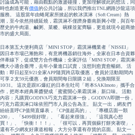
討論成為可能，藉由觀點的激盪碰撞，更加理解彼此的想法，同
時也創造更有
價值
的公共討論，所以我們推出TNL網路沙龍這項
服務。 這股當年由蜷尾家所掀起的軟冰淇淋（Soft Cream）熱
潮，至今依然持續延燒，霜淇淋不僅躋身臺南新興小喫，與百年
歷史的牛肉湯、鹹粥、菜糉、碗粿並駕齊驅，更造就現今超商搶
市的盛大局面。
日本第五大便利商店「MINI STOP」霜淇淋機業者「NISSEI」
因日本市場已漸飽和，有意將機器銷往海外，全家在日本合資夥
伴牽線下，促成雙方合作機緣；全家評估「MINI STOP」霜淇淋
機大小適合臺灣，去年小量進口試賣，沒想到愈賣愈暢銷。 活
動：即日起至9/21全家APP隨買跨店取優惠，會員於活動期間內
可享２支59元優惠，會員期間每日限購２組，兌換期限至
10/31。 這次是跟IG爆紅的日本生吐司「嵜本SAKImoto」攜手合
作，把嵜本經典果醬變成「蜜蜜開心果霜淇淋」新口味。 活動
內容：凡購買GODIVA巧克力霜淇淋一份，GODIVA即贈一份，
巧克力霜淇淋口味依照門市人員公告為主。 貼文一出，網友們
紛紛直呼CP值簡直爆表，「CP值超高的」、「專櫃店面一顆
200」、「$499很好喫」、「看起來很強」、「這我真心想
買！」、「快衝！！！」、「很可以，再買個蘇打餅夾著喫」，
還有不少網友好康道相報，大方分享還有存貨的店面。 貼文一