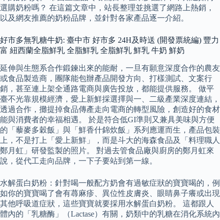
選購奶粉嗎？ 在這篇文章中，站長整理並挑選了網路上熱銷，
以及網友推薦的奶粉品牌，並針對各家產品逐一介紹。
好市多無乳糖牛奶: 臺中市 好市多 24H及時送 (開發票統編) 豐力
富 紐西蘭全脂鮮乳 全脂鮮乳 全脂鮮乳 鮮乳 牛奶 鮮奶
延伸與生態系合作鍛鍊出來的能耐，一旦有願意深度合作的農友
或食品製造商，團隊能包辦產品開發方向、打樣測試、文案行
銷，甚至連上架全通路電商與廣告投放，都能提供服務。 做平
臺不光靠規模經濟，愛上新鮮採選擇與一、二級產業深度連結，
透過合作，攤提掉食品傳產走向電商的轉型風險，創造好的食材
能與消費者的幸福相遇。 於是符合低GI準則又兼具美味與方便
的「藜麥多穀飯」與「鮮香什錦炊飯」系列應運而生，產品包裝
上，不是打上「愛上新鮮」，而是斗大的海森食品及「料理職人
鄭月虹」研發監製的照片。 對過去管食品廠與廚房的鄭月虹來
說，從代工走向品牌，一下子要站到第一線。
水解蛋白奶粉：針對喝一般配方奶會有過敏症狀的寶寶喝的，例
如你的寶寶喝了會有蕁麻疹、異位性皮膚炎、眼睛鼻子癢或出現
其他呼吸道症狀，這些寶寶就要採用水解蛋白奶粉。 這都跟人
體內的「乳糖酶」（Lactase）有關，奶類中的乳糖在消化系統內