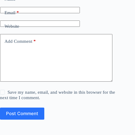
Email
*
Website
Add Comment
*
Save my name, email, and website in this browser for the
next time I comment.
Post Comment