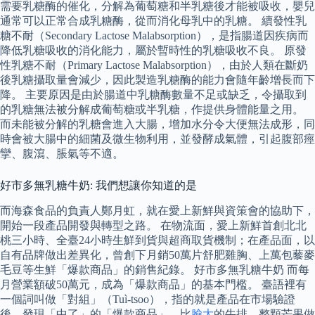
需要乳糖酶的催化，分解為葡萄糖和半乳糖後才能被吸收，嬰兒
通常可以正常合成乳糖酶，從而消化母乳中的乳糖。 續發性乳
糖不耐（Secondary Lactose Malabsorption），是指腸道因疾病而
降低乳糖吸收的消化能力，屬於暫時性的乳糖吸收不良。 原發
性乳糖不耐（Primary Lactose Malabsorption），由於人類在斷奶
後乳糖攝取量會減少，因此製造乳糖酶的能力會隨年齡增長而下
降。 主要原因是由於腸道中乳糖酶數量不足或缺乏，令攝取到
的乳糖無法被分解成葡萄糖或半乳糖，作提供身體能量之用。
而未能被分解的乳糖會進入大腸，增加水分令大便無法成形，同
時會被大腸中的細菌及微生物利用，並發酵成氣體，引起腹部痙
攣、腹瀉、脹氣等不適。
好市多無乳糖牛奶: 我們想讓你知道的是
而海森食品的負責人鄭月虹，就在愛上新鮮與資策會的協助下，
開始一段產品開發與轉型之路。 在物流面，愛上新鮮首創北北
桃三小時、全臺24小時生鮮到貨與超商取貨機制；在產品面，以
自有品牌做出差異化，曾創下月銷50萬片舒肥雞胸、上萬包藜麥
毛豆等生鮮「爆款商品」的銷售紀錄。 好市多無乳糖牛奶 而每
月營業額破50萬元，成為「爆款商品」的基本門檻。 臺語裡有
一個詞叫做「對組」（Tuì-tsoo），指的就是產品在市場驗證
後，發現「中了」的「爆款商品」，比
臉大
的牛排、整顆芒果做