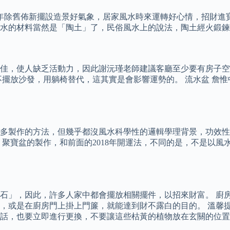
新年除舊佈新擺設造景好氣象，居家風水時來運轉好心情，招財進
水的材料當然是「陶土」了，民俗風水上的說法，陶土經火鍛鍊
佳，使人缺乏活動力，因此謝沅瑾老師建議客廳至少要有房子空
不擺放沙發，用躺椅替代，這其實是會影響運勢的。 流水盆 詹
多製作的方法，但幾乎都沒風水科學性的邏輯學理背景，功效性
 聚寶盆的製作，和前面的2018年開運法，不同的是，不是以
石」，因此，許多人家中都會擺放相關擺件，以招來財富。 廚
，或是在廚房門上掛上門簾，就能達到財不露白的目的。 溫馨
話，也要立即進行更換，不要讓這些枯黃的植物放在玄關的位置