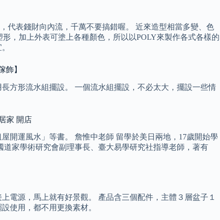
，代表錢財向內流，千萬不要搞錯喔。 近來造型相當多變、色
塑形，加上外表可塗上各種顏色，所以以POLY來製作各式各樣的
宜。
傢飾】
長方形流水組擺設。 一個流水組擺設，不必太大，擺設一些情
。
 居家 開店
開運風水」等書。 詹惟中老師 留學於美日兩地，17歲開始學
國道家學術研究會副理事長、臺大易學研究社指導老師，著有
上電源，馬上就有好景觀。 產品含三個配件，主體３層盆子１
局擺設使用，都不用更換素材。