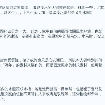
寶財源滾滾運當道。 陶瓷流水的大宗來自鶯歌、桃園一帶，尤其
，以火生土，土再生金，加上潺潺流水當然金又生水囉?
間的四分之一大。 此外，家中傢俱的擺設攸關風水好壞，也影
惟中老師建議一定要有主座位，在風水中沙發為水，水為財，若沒
當然受質疑，做了或許也只是心安而已。 所以本人要特別的傳
風水「流年」的素材來製作的，而是固定風水的制式素材，但可雙
房內的水龍頭或水槽，若是進門就能一目瞭然，也是犯了進門見
提醒玄關的植物不要選仙人掌或者是玫瑰等，這些植物都帶刺，
上。