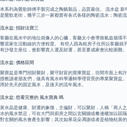
本系列為鶯歌師傅手製完成之陶藝製品，品質最佳。 流水盆 
是鶯歌老街，幾乎三步一家都賣有各式各樣的陶瓷流水；陶瓷流
流水盆: 招財法寶三
客廳在風水中的地位就像人的心臟，客廳太小會導致氣血循環不
響居家生活動線的方便程度。 有些人因為租房子住所以客廳就
有沙發主座位，會影響貴人運及財運，甚至要成家會比較困難。
流水盆: 價格區間
聚寶盆是專門招財聚財，聚守財富的寶庫寶盆，坊間市面上有許
授教讀者朋友們，做具有風水科學邏輯學理背景的專業聚寶盆。
用於先天的固定風水，及後天的流年風水。
流水盆: 想看完整的 風水寶典 嗎
黃水晶是健康、財運的象徵，主偏財，可以聚財，人稱「商人之
水的風水禁忌，可在大門與廚房之間以玄關牆或餐邊櫃加以區隔
對玄關的風水會產生影響；其次如果花朵凋謝或者是植物枯黃的