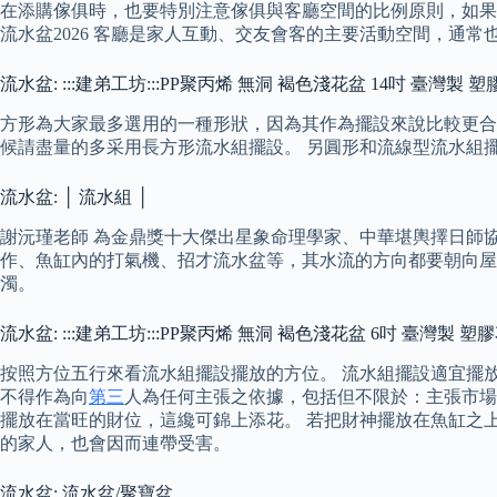
在添購傢俱時，也要特別注意傢俱與客廳空間的比例原則，如果
流水盆2026 客廳是家人互動、交友會客的主要活動空間，通
流水盆: :::建弟工坊:::PP聚丙烯 無洞 褐色淺花盆 14吋 臺灣製
方形為大家最多選用的一種形狀，因為其作為擺設來說比較更合
候請盡量的多采用長方形流水組擺設。 另圓形和流線型流水組
流水盆: │ 流水組 │
謝沅瑾老師 為金鼎獎十大傑出星象命理學家、中華堪輿擇日師
作、魚缸內的打氣機、招才流水盆等，其水流的方向都要朝向屋
濁。
流水盆: :::建弟工坊:::PP聚丙烯 無洞 褐色淺花盆 6吋 臺灣製 
按照方位五行來看流水組擺設擺放的方位。 流水組擺設適宜擺
不得作為向
第三
人為任何主張之依據，包括但不限於：主張市場
擺放在當旺的財位，這纔可錦上添花。 若把財神擺放在魚缸之
的家人，也會因而連帶受害。
流水盆: 流水盆/聚寶盆