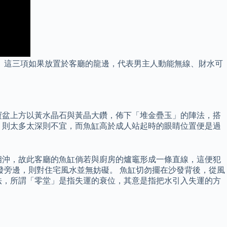
 這三項如果放置於客廳的龍邊，代表男主人動能無線、財水可
寶盆上方以黃水晶石與黃晶大鑽，佈下「堆金疊玉」的陣法，搭
，則太多太深則不宜，而魚缸高於成人站起時的眼睛位置便是過
相沖，故此客廳的魚缸倘若與廚房的爐竈形成一條直線，這便犯
發旁邊，則對住宅風水並無妨礙。 魚缸切勿擺在沙發背後，從風
法，所謂「零堂」是指失運的衰位，其意是指把水引入失運的方