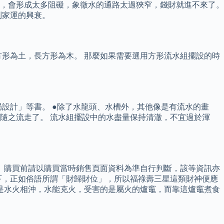
，會形成太多阻礙，象徵水的通路太過狹窄，錢財就進不來了。
到家運的興衰。
方形為土，長方形為木。 那麼如果需要選用方形流水組擺設的時
設計」等書。 ●除了水龍頭、水槽外，其他像是有流水的畫
隨之流走了。 流水組擺設中的水盡量保持清澈，不宜過於渾
 購買前請以購買當時銷售頁面資料為準自行判斷，該等資訊亦
下，正如俗語所謂「財歸財位」，所以福祿壽三星這類財神便應
是水火相沖，水能克火，受害的是屬火的爐竈，而靠這爐竈煮食