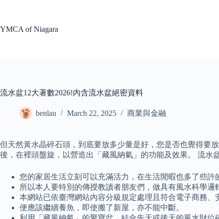
Skip
to
content
YMCA of Niagara
流水盆12大著數2026!內含流水盆絕密資料
benlau
March 22, 2025
商業與金融
但天然黃水晶碎石頭，到底要放多少量是好，您是否也覺得要放
後，在裡頭盤旋，以營造出「藏風納氣」的功能及效果。 流水
您的家居生活立刻可以充滿活力，在生活閒暇也多了些許
所以本人要特別的傳授教讀者朋友們，做具有風水科學邏
本網站已依臺灣網站內容分級規定處理且符合電子商務、
便應該繼續養魚，即使搬了新屋，亦不能中斷。
利用「藏風納氣」的聚寶盆，結合先天或後天的風水財位