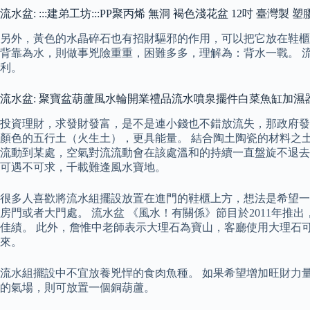
流水盆: :::建弟工坊:::PP聚丙烯 無洞 褐色淺花盆 12吋 臺灣製
另外，黃色的水晶碎石也有招財驅邪的作用，可以把它放在鞋櫃
背靠為水，則做事兇險重重，困難多多，理解為：背水一戰。 
利。
流水盆: 聚寶盆葫蘆風水輪開業禮品流水噴泉擺件白菜魚缸加濕
投資理財，求發財發富，是不是連小錢也不錯放流失，那政府發
顏色的五行土（火生土），更具能量。 結合陶土陶瓷的材料之
流動到某處，空氣對流流動會在該處溫和的持續一直盤旋不退去
可遇不可求，千載難逢風水寶地。
很多人喜歡將流水組擺設放置在進門的鞋櫃上方，想法是希望一
房門或者大門處。 流水盆 《風水！有關係》節目於2011年
佳績。 此外，詹惟中老師表示大理石為寶山，客廳使用大理石
來。
流水組擺設中不宜放養兇悍的食肉魚種。 如果希望增加旺財力
的氣場，則可放置一個銅葫蘆。