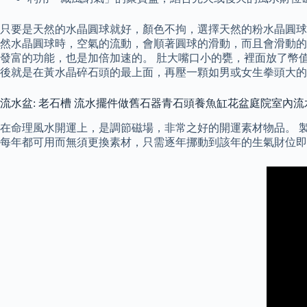
只要是天然的水晶圓球就好，顏色不拘，選擇天然的粉水晶圓球
然水晶圓球時，空氣的流動，會順著圓球的滑動，而且會滑動的
發富的功能，也是加倍加速的。 肚大嘴口小的甕，裡面放了幣值
後就是在黃水晶碎石頭的最上面，再壓一顆如男或女生拳頭大的
流水盆: 老石槽 流水擺件做舊石器青石頭養魚缸花盆庭院室內流
在命理風水開運上，是調節磁場，非常之好的開運素材物品。 
每年都可用而無須更換素材，只需逐年挪動到該年的生氣財位即