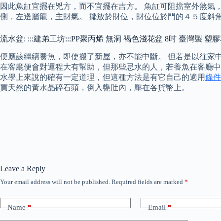
因此魚缸宜擺在兇方，而不宜擺在吉方。 魚缸可阻擋室外煞氣
側，左邊屬龍，主財氣。 擺放於財位，財位位於門的４５度斜
流水盆: :::建弟工坊:::PP聚丙烯 無洞 褐色淺花盆 8吋 臺灣製 
便應該繼續養魚，即使搬了新屋，亦不能中斷。 但若是以往家
在客廳便會對運程大有幫助，但那些忌水的人，若養魚在客廳中
水學上來說的確有一定道理，但這種方法是有它自己的適用
條件
買天然的黃水晶碎石頭，倒入甕肚內，壓在各貨幣上。
Leave a Reply
Your email address will not be published.
Required fields are marked
*
Name
*
Email
*