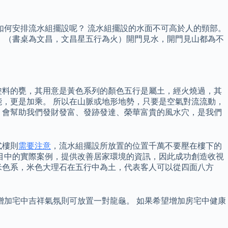
如何安排流水組擺設呢？ 流水組擺設的水面不可高於人的頸部。
 （書桌為文昌，文昌星五行為火）開門見水，開門見山都為不
塗料的甕，其用意是黃色系列的顏色五行是屬土，經火燒過，其
，更是加乘。 所以在山脈或地形地勢，只要是空氣對流流動，
，會幫助我們發財發富、發跡發達、榮華富貴的風水穴，是我們
式樓則
需要注意
，流水組擺設所放置的位置千萬不要壓在樓下的
節目中的實際案例，提供改善居家環境的資訊，因此成功創造收視
米色系，米色大理石在五行中為土，代表客人可以從四面八方
增加宅中吉祥氣氛則可放置一對龍龜。 如果希望增加房宅中健康