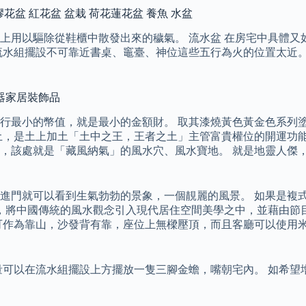
 塑膠花盆 紅花盆 盆栽 荷花蓮花盆 養魚 水盆
上用以驅除從鞋櫃中散發出來的穢氣。 流水盆 在房宅中具體又
流水組擺設不可靠近書桌、竈臺、神位這些五行為火的位置太近。
器家居裝飾品
行最小的幣值，就是最小的金額財。 取其漆燒黃色黃金色系列
土，是土上加土「土中之王，王者之土」主管富貴權位的開運功能
，該處就是「藏風納氣」的風水穴、風水寶地。 就是地靈人傑
進門就可以看到生氣勃勃的景象，一個靚麗的風景。 如果是複
推出，將中國傳統的風水觀念引入現代居住空間美學之中，並藉由
可作為靠山，沙發背有靠，座位上無樑壓頂，而且客廳可以使用
量可以在流水組擺設上方擺放一隻三腳金蟾，嘴朝宅內。 如希望