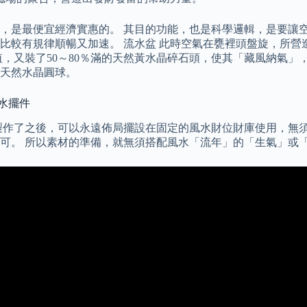
，是最便宜經濟實惠的。 其目的功能，也是科學邏輯，是要讓
比較有規律順暢又加速。 流水盆 此時空氣在甕裡頭盤旋，所營
，又裝了50～80％滿的天然黃水晶碎石頭，使其「藏風納氣」
天然水晶圓球。
水擺件
製作了之後，可以永遠佈局擺設在固定的風水財位財庫使用，無須
可。 所以素材的準備，就無須搭配風水「流年」的「生氣」或