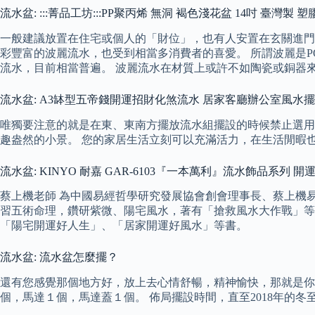
流水盆: :::菁品工坊:::PP聚丙烯 無洞 褐色淺花盆 14吋 臺灣製
一般建議放置在住宅或個人的「財位」，也有人安置在玄關進門
彩豐富的波麗流水，也受到相當多消費者的喜愛。 所謂波麗是P
流水，目前相當普遍。 波麗流水在材質上或許不如陶瓷或銅器
流水盆: A3缽型五帝錢開運招財化煞流水 居家客廳辦公室風水
唯獨要注意的就是在東、東南方擺放流水組擺設的時候禁止選用
趣盎然的小景。 您的家居生活立刻可以充滿活力，在生活閒暇
流水盆: KINYO 耐嘉 GAR-6103『一本萬利』流水飾品系列
蔡上機老師 為中國易經哲學研究發展協會創會理事長、蔡上機易
習五術命理，鑽研紫微、陽宅風水，著有「搶救風水大作戰」等
「陽宅開運好人生」、「居家開運好風水」等書。
流水盆: 流水盆怎麼擺？
還有您感覺那個地方好，放上去心情舒暢，精神愉快，那就是你
個，馬達１個，馬達蓋１個。 佈局擺設時間，直至2018年的