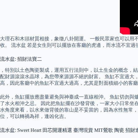
大理石和木頭材質相接，象徵八卦開運。 一般民眾家也可以用
收。 流水盆 若是女生則可以擺放在客廳的虎邊，而水流不宜
流水盆: 招財法寶二
，特別以土色陶瓷製成，運用五行法則中，以土生金的概念，結
配財源滾滾水晶球，為您帶來源源不絕的財富。 魚缸不宜過大
高，因此客廳中的魚缸不宜過大過高，尤其是對面積細小的客廳
此外，魚缸擺放應盡量避免與神臺成一直線相沖。 魚缸切勿與
了水火相沖之忌。 因此把魚缸擺在沙發背後，一家大小日常坐
水角度來看，以水來做背後的靠山是不妥當的，因為水性無常，
位，可以轉禍為祥，逢凶化吉。
流水盆: Sweet Heart 田芯開運精選 臺灣現貨 MIT鶯歌 陶瓷 