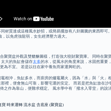
不同材質達成這種風水妙招，或簡易擺放有八卦圖騰的東西即可。
過強，以免虎強龍弱，女生經濟壓力過大。
合聚寶盆外觀及雙貔貅圖樣，打造強大咬財聚寶庫。 同時在聚
，太大的魚缸會儲存
太多
的水，從風水的角度來說，水固然重要
更為不宜。 若是以往在家中養魚而家運興旺的。
爐竈相沖，魚缸多水，而廚房的爐竈屬火，因為「水」與「火」
在那裡，便會無山可靠，影響宅運的安定。 而若是把魚缸放在沙
倚之作為靠山，便難求穩定。 風水學中有「撥水入零堂」的說
招財進寶 時來運轉 流水盆 含底座 (聚寶盆)