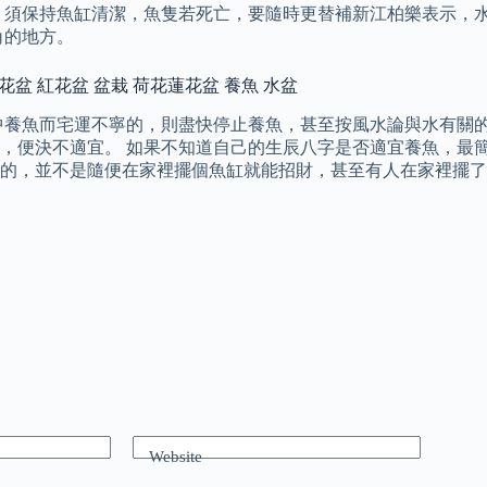
，須保持魚缸清潔，魚隻若死亡，要隨時更替補新江柏樂表示，
角的地方。
塑膠花盆 紅花盆 盆栽 荷花蓮花盆 養魚 水盆
中養魚而宅運不寧的，則盡快停止養魚，甚至按風水論與水有關的
，便決不適宜。 如果不知道自己的生辰八字是否適宜養魚，最簡
的，並不是隨便在家裡擺個魚缸就能招財，甚至有人在家裡擺了
Website