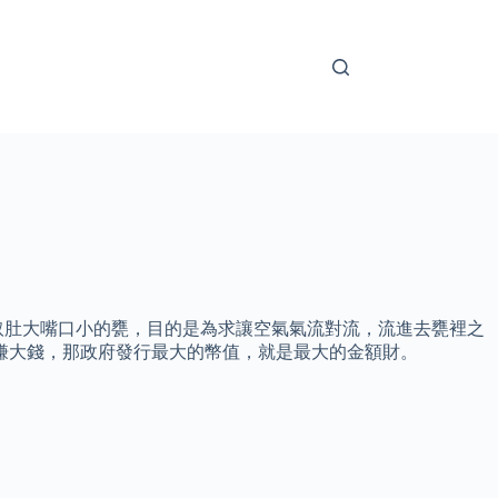
取肚大嘴口小的甕，目的是為求讓空氣氣流對流，流進去甕裡之
賺大錢，那政府發行最大的幣值，就是最大的金額財。