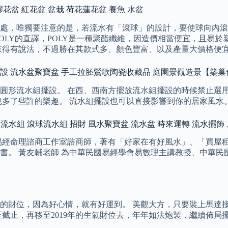
 塑膠花盆 紅花盆 盆栽 荷花蓮花盆 養魚 水盆
處，唯獨要注意的是，若流水有「滾球」的設計，要使球向內滾
OLY的直譯，POLY是一種聚酯纖維，因造價相當便宜，且易於
來得有說法，不過勝在其款式多、顏色豐富、以及產量大價格便
擺設 流水盆聚寶盆 手工拉胚鶯歌陶瓷收藏品 庭園景觀造景【築巢
圓形流水組擺設。 在西、西南方擺放流水組擺設的時候禁止選用
也多了些許的樂趣。 流水組擺設也可以直接影響到你的居家風水
 開運流水組 滾球流水組 招財 風水聚寶盆 流水盆 時來運轉 流水擺飾
經命理諮商工作室諮商師，著有「好家在有好風水」、「買屋租屋
書。 黃友輔老師 為中華民國易經學會易數理主講教授、中華民
的財位，因為好心情，就有好運到。 美觀大方，只要裝上馬達接
冬至截止，再移至2019年的生氣財位去，年年如法炮製，繼續佈