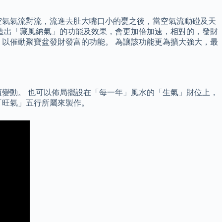
空氣氣流對流，流進去肚大嘴口小的甕之後，當空氣流動碰及天
造出「藏風納氣」的功能及效果，會更加倍加速，相對的，發財
，以催動聚寶盆發財發富的功能。 為讓該功能更為擴大強大，最
變動。 也可以佈局擺設在「每一年」風水的「生氣」財位上，
「旺氣」五行所屬來製作。