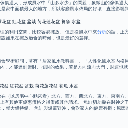
傢俱過大，形成風水中「山多水少」的問題，象徵山的傢俱過大
常也是家中面積最大的地方，所以客廳風水佈局的好壞，直接影響
 塑膠花盆 紅花盆 盆栽 荷花蓮花盆 養魚 水盆
理的利用空間，比較容易擺放。 但是從風水中來
分析
的話，正
擺設如果在擺放適合的時候，也是最好的選擇。
協會學術顧問，著有「居家風水教科書」、「人性化風水室內格局
內，才能達到聚財、招財的效果，若是方向流向大門，財運也就
塑膠花盆 紅花盆 盆栽 荷花蓮花盆 養魚 水盆
放在（以房宅中心點來看）北方、西方、西北方、東方、東南方。
上有其他更優惠價格之補償或其他請求。 魚缸切勿擺在財神之
上，就大錯特錯。 魚缸與爐竈對沖，會對家人的健康有損；原因