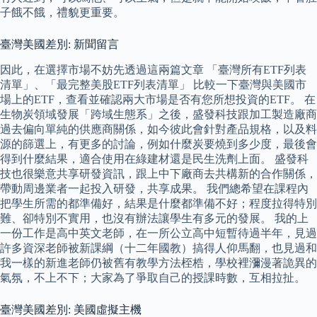
子餓不餓，禮貌更重要。
臺灣美國差別: 新聞留言
因此，在選擇市場不妨先透過這兩篇文章 「臺灣所有ETF列表
清單」、「最完整美股ETF列表清單」 比較一下臺灣與美國市
場上的ETF，查看並確認兩大市場是否有您所想投資的ETF。 在
生物炭領域發展「跨域生態系」之後，盛發科技跟加工製造廠商
過去偏向單純的供應商關係，如今彼此會針對產品規格，以及料
源的篩選上，有更多的討論，例如什麼炭要燒到多少度，最後會
得到什麼結果，適合使用在綠建材還是民生洗劑上面。 盛發科
技也很樂意共享研發資訊，跟上中下廠商去共構新的合作關係，
帶動周邊業者一起投入研發，共享成果。 我們總希望在課程內
把學生所需的都準備好，結果是什麼都準備不好；程度拉得特別
難、卻特別不實用，也沒有辦法讓學生有多元的發展。 我的上
一份工作是高中英文老師，在一所公立高中短暫待過半年，見過
許多資深老師被新課綱（十二年國教）搞得人仰馬翻，也見過和
我一樣的新進老師仍被舊有教學方法桎梏，學校裡瀰漫著詭異的
氣氛，不上不下；大家為了爭取自己的授課時數，互相拉扯。
臺灣美國差別: 美國虛擬主機