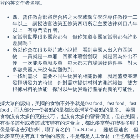
登的英文作者名稱。
四、曾任教育部審定合格之大學或獨立學院專任教授十二
年以上，講授法官法第五條第四項所定主要法律科目八年
以上，有專門著作者。
麥當勞世界很多國家都有，但你知道各國麥當勞都有許多
差異嗎？
所以你會在很多影片或小說裡，看到美國人出入市區購
物，一買就是一車廂，回家冰著慢慢喫，就是因為外出不
便，一次能多買就多買，每天都去市場購物這件事，對大
多數美國人來說有點難做到。
一找到需求，需要不同生物炭的相關數據，就是盛發團隊
發揮研發力的時候，針對需求提供材料的測試報告，雙方
根據材料的效能，探討以生物炭進行產品創新的可能性。
據大眾的認知，美國的食物不外乎就是fast food、fast food、fast
food，而大部分一份餐點的量都比臺灣單份餐點的量多。 美國
食物沒有太多的烹飪技巧，也沒有太多的營養價值，但在美國，
有很多該州或者該城市特有的速食店，都比麥當勞好喫很多喔！
像是筆者去到加州，喫了有名的「In-N-Out」，雖然是速食，但
比麥當勞更有真正食物的感覺，不是都是人工食材（但也都是不