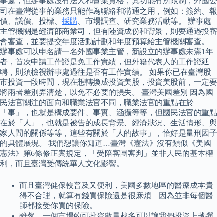
事處，但辦事處沒有法人和營業資格，其功能有所限制，外國公
司在臺灣從事的業務只能作為聯絡和溝通之用，例如：簽約、報
價、議價、投標、
採購
、市場調查、研究業務活動等。 辦事處
主管機關是經濟部商業司，但有陸資成份和背景，則要通過投審
會審查，並要提交年度活動計劃和年度預算給主管機關審查。
辦事處可以申名請一名外國事業主管，新設立的辦事處未滿1年
者，首次申請工作證是免工作實績，但外籍代表人的工作證延
聘，則須檢視辦事處過往是否有工作實績。 如果你已在臺灣股
市投資一段時間，現在想轉換成投資美股，投資美股前，一定要
將兩者差別弄清楚，以免不必要的損失。 臺灣美國差別 因為國
民法官關注的面向和職業法官不同，職業法官的重點在於
「事」，也就是構成要件、事實、涵攝等等，但國民法官的重點
在於「人」，也就是被告的成長背景、經濟狀況、生活情形、與
家人間的關係等等，這些有關於「人的故事」，恰好是量刑因子
的具體展現。 我們想讓你知道…臺灣《憲法》沒有類似《美國
憲法》第6條修正案規定，「受陪審團審判」並非人民的基本權
利，而且臺灣受傳統華人文化影響。
而且臺灣健保較普及又便利，美國多數地區的醫療成本貴
得不合理，就算有錢買保險還是很麻煩，因為並非每個醫
師都接受你買的保險。
雖然，一個市場的可投資數量越多可以讓我們投資上越彈