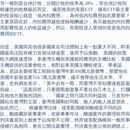
另一種則是合併計稅，分開計稅的稅率為 28% ，而合併計稅則
根據您的稅務級距而定。 備受推崇的美股ETF，擁有ETF最主要
的投資核心就是「低內扣費用」，為何低內扣費用如此重要呢？
主要原因在於，內扣費用越低侵蝕報酬越少，表示越低的內扣費
用影響投資人的收益越少，所以，長期投資人更傾向投資低內扣
費用的ETF。
但是，美國與其他很多國家在司法體制上有一點重大不同，即美
國最高法院有權力宣佈法律違憲，進而予以推翻。 美國的頻寬
較大網路速度快，拿臺灣主機與美國相同費用的主機比較，美國
主機提供的流量會較大，相對起來美國主機較便宜。 學者認
為，若該名臺積電工程師在臺灣年薪300萬元新臺幣，那麼他在
美國年薪最低要554.7萬元新臺幣，纔不會降低生活水準。 不
過，也有網友表示，「美中必有一戰，而臺灣不管站哪邊都是最
前線」、「認真回答，只要開戰都盡量不要在自己本土上，打爛
其他地方都無所謂的」、「國家之間只講共同利益啦，只差別中
國站在臺灣對立面，臺灣美國剛好同船，敵人的敵人就是朋友，
如此而已」。 根據臺灣法律，侵害配偶權與離婚是不同的訴
訟，離婚屬於家事案件，依家事事件法，離婚案件的審理程序與
判決書原則上都會予以保密不公開，然而侵害配偶權與一般民事
侵權行為相同，會在公開法庭審理，判決書也會公佈於網路上，