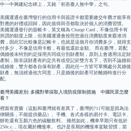
中一中興建紀念碑上，又銘「初吾臺人無中學」之句。
美國運通在臺灣發行的信用卡與簽證卡都需要繳交年費才能享有
對應的好禮或回歸，因此值得與否都取決於個人的消費習慣。
美國運通發行的簽帳卡，英文稱為 Charge Card，不像信用卡有
所謂的額度上限，但美國運通會按照您過往消費額度來覈准消
費，因此它比較像是記帳卡，也就是這個月你消費多少，就得支
付多少，不像是信用卡般，有最低還款金額。 而在臺灣，若配
偶婚後未特別約定採用共同或分別財產制，原則上會適用法定財
產制，除非該財產有約定共有或登記於雙方名下，否則不論婚前
或婚後，雙方都各自保有財產，因此任一方皆可單獨處分其婚後
財產，無須經過他方同意，只是婚後的財產可於離婚時進行分
配。
臺灣美國差別: 多國對華採取入境防疫限制措施 中國民眾怎麼
看？
裡面有賣藥（這點和臺灣就有差異了，臺灣的711可能是因為法
律關係，不能提供藥品）、手機、各式各樣的易付卡、電話卡、
餅乾還有五顏六色的碳酸飲料。 雖然如此，機車早期只有低於
250c.c.，現在屬於機慢車。 也許是長期的機慢車駕駛習慣，當