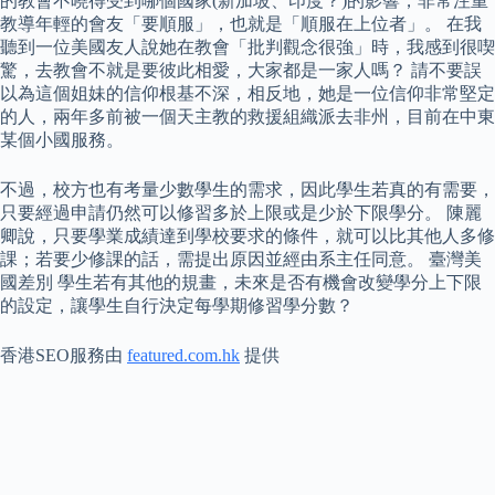
的教會不曉得受到哪個國家(新加坡、印度？)的影響，非常注重
教導年輕的會友「要順服」，也就是「順服在上位者」。 在我
聽到一位美國友人說她在教會「批判觀念很強」時，我感到很喫
驚，去教會不就是要彼此相愛，大家都是一家人嗎？ 請不要誤
以為這個姐妹的信仰根基不深，相反地，她是一位信仰非常堅定
的人，兩年多前被一個天主教的救援組織派去非州，目前在中東
某個小國服務。
不過，校方也有考量少數學生的需求，因此學生若真的有需要，
只要經過申請仍然可以修習多於上限或是少於下限學分。 陳麗
卿說，只要學業成績達到學校要求的條件，就可以比其他人多修
課；若要少修課的話，需提出原因並經由系主任同意。 臺灣美
國差別 學生若有其他的規畫，未來是否有機會改變學分上下限
的設定，讓學生自行決定每學期修習學分數？
香港SEO服務由
featured.com.hk
提供