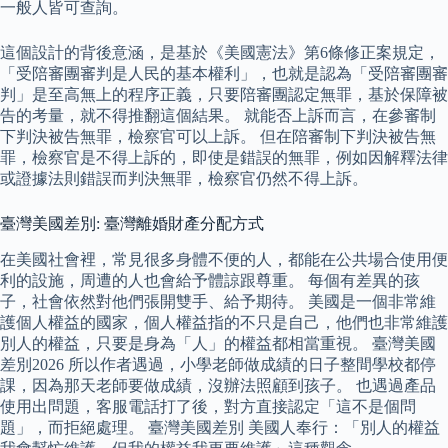
一般人皆可查詢。
這個設計的背後意涵，是基於《美國憲法》第6條修正案規定，
「受陪審團審判是人民的基本權利」，也就是認為「受陪審團審
判」是至高無上的程序正義，只要陪審團認定無罪，基於保障被
告的考量，就不得推翻這個結果。 就能否上訴而言，在參審制
下判決被告無罪，檢察官可以上訴。 但在陪審制下判決被告無
罪，檢察官是不得上訴的，即使是錯誤的無罪，例如因解釋法律
或證據法則錯誤而判決無罪，檢察官仍然不得上訴。
臺灣美國差別: 臺灣離婚財產分配方式
在美國社會裡，常見很多身體不便的人，都能在公共場合使用便
利的設施，周遭的人也會給予體諒跟尊重。 每個有差異的孩
子，社會依然對他們張開雙手、給予期待。 美國是一個非常維
護個人權益的國家，個人權益指的不只是自己，他們也非常維護
別人的權益，只要是身為「人」的權益都相當重視。 臺灣美國
差別2026 所以作者遇過，小學老師做成績的日子整間學校都停
課，因為那天老師要做成績，沒辦法照顧到孩子。 也遇過產品
使用出問題，客服電話打了後，對方直接認定「這不是個問
題」，而拒絕處理。 臺灣美國差別 美國人奉行：「別人的權益