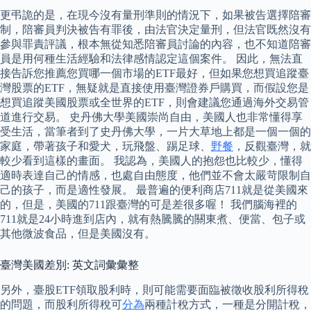
更弔詭的是，在現今沒有量刑準則的情況下，如果被告選擇陪審
制，陪審員判決被告有罪後，由法官決定量刑，但法官既然沒有
參與罪責評議，根本無從知悉陪審員討論的內容，也不知道陪審
員是用何種生活經驗和法律感情認定這個案件。 因此，無法直
接告訴您推薦您買哪一個市場的ETF最好，但如果您想買追蹤臺
灣股票的ETF，無疑就是直接使用臺灣證券戶購買，而假設您是
想買追蹤美國股票或全世界的ETF，則會建議您通過海外交易管
道進行交易。 史丹佛大學美國崇尚自由，美國人也非常懂得享
受生活，當筆者到了史丹佛大學，一片大草地上都是一個一個的
家庭，帶著孩子和愛犬，玩飛盤、踢足球、
野餐
，反觀臺灣，就
較少看到這樣的畫面。 我認為，美國人的抱怨也比較少，懂得
適時表達自己的情感，也處自由態度，他們並不會太嚴苛限制自
己的孩子，而是適性發展。 最普遍的便利商店711就是從美國來
的，但是，美國的711跟臺灣的可是差很多喔！ 我們腦海裡的
711就是24小時進到店內，就有熱騰騰的關東煮、便當、包子或
其他微波食品，但是美國沒有。
臺灣美國差別: 英文詞彙彙整
另外，臺股ETF領取股利時，則可能需要面臨被徵收股利所得稅
的問題，而股利所得稅可
分為
兩種計稅方式，一種是分開計稅，