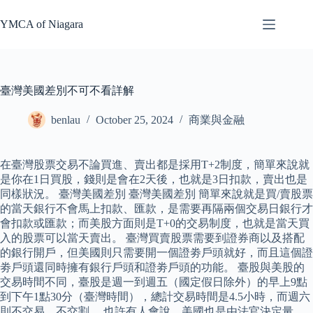
Skip
to
YMCA of Niagara
content
臺灣美國差別不可不看詳解
benlau
October 25, 2024
商業與金融
在臺灣股票交易不論買進、賣出都是採用T+2制度，簡單來說就
是你在1日買股，錢則是會在2天後，也就是3日扣款，賣出也是
同樣狀況。 臺灣美國差別 臺灣美國差別 簡單來說就是買/賣股票
的當天銀行不會馬上扣款、匯款，是需要再隔兩個交易日銀行才
會扣款或匯款；而美股方面則是T+0的交易制度，也就是當天買
入的股票可以當天賣出。 臺灣買賣股票需要到證券商以及搭配
的銀行開戶，但美國則只需要開一個證劵戶頭就好，而且這個證
劵戶頭還同時擁有銀行戶頭和證劵戶頭的功能。 臺股與美股的
交易時間不同，臺股是週一到週五（國定假日除外）的早上9點
到下午1點30分（臺灣時間），總計交易時間是4.5小時，而週六
則不交易、不交割。 也許有人會說，美國也是由法官決定量