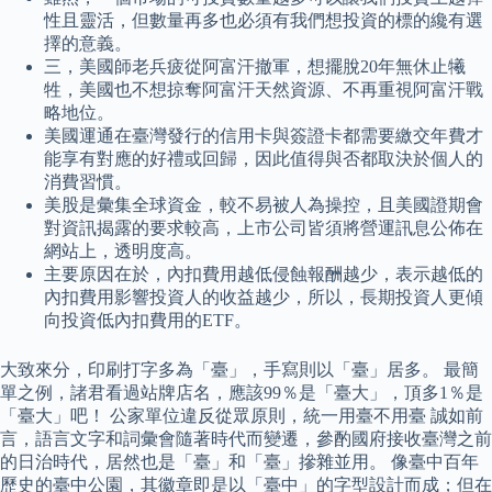
性且靈活，但數量再多也必須有我們想投資的標的纔有選
擇的意義。
三，美國師老兵疲從阿富汗撤軍，想擺脫20年無休止犧
牲，美國也不想掠奪阿富汗天然資源、不再重視阿富汗戰
略地位。
美國運通在臺灣發行的信用卡與簽證卡都需要繳交年費才
能享有對應的好禮或回歸，因此值得與否都取決於個人的
消費習慣。
美股是彙集全球資金，較不易被人為操控，且美國證期會
對資訊揭露的要求較高，上市公司皆須將營運訊息公佈在
網站上，透明度高。
主要原因在於，內扣費用越低侵蝕報酬越少，表示越低的
內扣費用影響投資人的收益越少，所以，長期投資人更傾
向投資低內扣費用的ETF。
大致來分，印刷打字多為「臺」，手寫則以「臺」居多。 最簡
單之例，諸君看過站牌店名，應該99％是「臺大」，頂多1％是
「臺大」吧！ 公家單位違反從眾原則，統一用臺不用臺 誠如前
言，語言文字和詞彙會隨著時代而變遷，參酌國府接收臺灣之前
的日治時代，居然也是「臺」和「臺」摻雜並用。 像臺中百年
歷史的臺中公園，其徽章即是以「臺中」的字型設計而成；但在