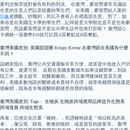
要判決無罪或對被告有利的判決。 在臺灣，麥當勞通常充滿談
生意的生意人們以及唸書的學生們。 在美國，麥當勞給人家的
印象
是髒亂，吵雜的，所以不會有人在裡面談生意。 對了，如
果你是在美國念大學的學生們，記得留意大學附近是不是也有麥
當勞，而該麥當勞是不是出示學生証件也有打折呢？ 臺灣甜心
卡價格一張臺幣$39就可以買A區餐點送B區餐點。
臺灣美國差別: 美國甜甜圈 Krispy Kreme 在臺灣跟在美國有什麼
不同？
該網友指出，臺灣公共交通運輸非常方便，就算是中低收入戶仍
有公車、捷運可搭。 反觀在美國多數城市如果沒錢買車，別說
找工作，連去超市、就醫都麻煩。 而且臺灣健保較普及又便
利，美國多數地區的醫療成本貴得不合理，就算有錢買保險還是
很麻煩，因為並非每個醫師都接受你買的保險。
臺灣美國差別: Tags： 生物炭 生物炭跨域應用品牌提升生態系
跨域發展 跨域生態系
再者，亞洲文化注重「權柄」，所謂權柄就是「地位較高的長
者」，像父母、師長、教會的牧師，或是當官的政客等。 臺灣