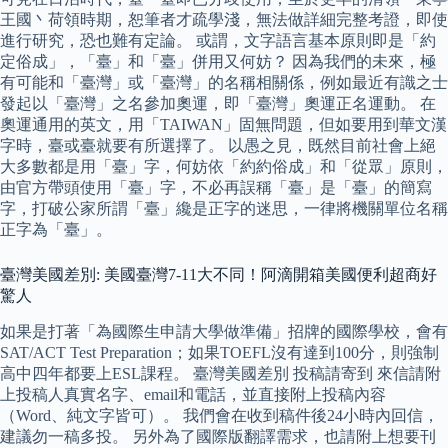
王國丶荷領時期，恕筆者才疏學淺，無法做詳細完整考證，即使
進行研究，恐也難有定論。 或謂，文字語言基本原則即是「約
定俗成」，「臺」和「臺」併用又何妨？ 因為我們的未來，極
有可能和「臺灣」或「臺灣」的名稱相關係，例如最近有識之士
發起以「臺灣」之名參加奧運，即「臺灣」奧運正名運動。 在
奧運通用的英文，用「TAIWAN」固無問題，但如要用到華文漢
字時，臺或臺就要有所選擇了。 以愚之見，既然目前社會上絕
大多數都是用「臺」字，何妨依「約約俗成」和「從眾」原則，
由官方帶頭使用「臺」字，不必再誤稱「臺」是「臺」的簡寫
字，打破公家所謂「臺」纔是正字的迷思，一律將機關單位名稱
正字為「臺」。
臺灣美國差別: 美國臺灣7-11大不同！阿滴開箱美國便利超商好
驚人
如果是打著「為國際生申請大學做準備」招牌的國際學校，會有
SAT/ACT Test Preparation；如果TOEFL沒有達到100分，則強制
高中四年都要上ESL課程。 臺灣美國差別 投稿請寄到 來信請附
上投稿人真實名字、email和電話，並直接附上投稿內容
（Word、純文字皆可）。 我們會在收到稿件後24小時內回信，
建議勿一稿多投。 另外為了國際版翻譯需求，也請附上想要刊