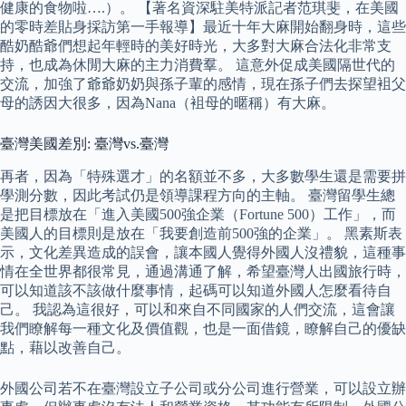
健康的食物啦….）。 【著名資深駐美特派記者范琪斐，在美國
的零時差貼身採訪第一手報導】最近十年大麻開始翻身時，這些
酷奶酷爺們想起年輕時的美好時光，大多對大麻合法化非常支
持，也成為休閒大麻的主力消費羣。 這意外促成美國隔世代的
交流，加強了爺爺奶奶與孫子輩的感情，現在孫子們去探望袓父
母的誘因大很多，因為Nana（袓母的暱稱）有大麻。
臺灣美國差別: 臺灣vs.臺灣
再者，因為「特殊選才」的名額並不多，大多數學生還是需要拼
學測分數，因此考試仍是領導課程方向的主軸。 臺灣留學生總
是把目標放在「進入美國500強企業（Fortune 500）工作」，而
美國人的目標則是放在「我要創造前500強的企業」。 黑素斯表
示，文化差異造成的誤會，讓本國人覺得外國人沒禮貌，這種事
情在全世界都很常見，通過溝通了解，希望臺灣人出國旅行時，
可以知道該不該做什麼事情，起碼可以知道外國人怎麼看待自
己。 我認為這很好，可以和來自不同國家的人們交流，這會讓
我們瞭解每一種文化及價值觀，也是一面借鏡，瞭解自己的優缺
點，藉以改善自己。
外國公司若不在臺灣設立子公司或分公司進行營業，可以設立辦