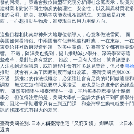
發的困境。」策進會數位轉型研究院分析師杜念庭表示，裝潢與
建材業者對於不同生物炭的物理性、安全性，以及與異材質混搭
後的吸濕、除臭、抗噪等功能表現相當關注。 知道這是好東
西，一心想推動生物炭，卻發現自己用力用錯方向。
這些目標相比南鄰神州大地那位領導人，心意和做法雷同。 而
美國如何看待俄、中兩國若有似無地遙相呼應，一在東歐、一在
東亞給拜登政府製造難題，對美中關係、對臺灣安全都有重要影
響。 不過，陳澤美也提到，提出推動減少學分、深碗學習等這
些改革，是對社會有益的。 她說，一旦有人提出，就會讓更多
人注意到這個議題，或許過程中會有許多意見聲音，但只要
開始
推動，就會有人為了因應制度而做出改革。 臺灣美國差別2026
不過，新推出的作法或概念，必須讓社會有足夠的時間做適應和
調整，無法在短時間就要求大眾接受，這也是社會進步的必經過
程。 雖然美國學生和臺灣學生一樣，平均每學期都要修十幾個
學分，但值得注意的是，美國大學的一堂課大多佔三到四個學分
數，因此一學期通常只有三到五門課，和臺灣學生動輒就要十門
課的修課模式有很大的差異。
臺灣美國差別: 日本人稱臺灣住宅「又窮又髒」 鄉民嘆：比日本
還貴