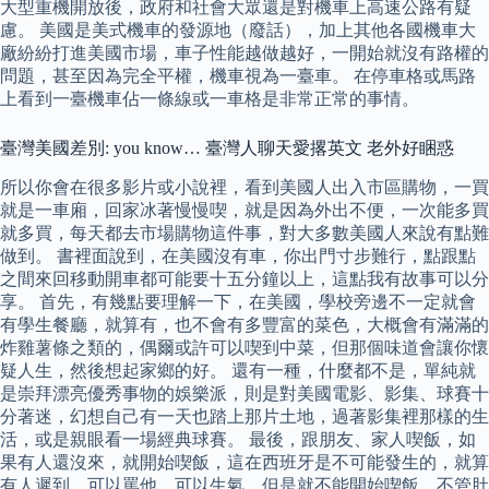
大型重機開放後，政府和社會大眾還是對機車上高速公路有疑
慮。 美國是美式機車的發源地（廢話），加上其他各國機車大
廠紛紛打進美國市場，車子性能越做越好，一開始就沒有路權的
問題，甚至因為完全平權，機車視為一臺車。 在停車格或馬路
上看到一臺機車佔一條線或一車格是非常正常的事情。
臺灣美國差別: you know… 臺灣人聊天愛撂英文 老外好睏惑
所以你會在很多影片或小說裡，看到美國人出入市區購物，一買
就是一車廂，回家冰著慢慢喫，就是因為外出不便，一次能多買
就多買，每天都去市場購物這件事，對大多數美國人來說有點難
做到。 書裡面說到，在美國沒有車，你出門寸步難行，點跟點
之間來回移動開車都可能要十五分鐘以上，這點我有故事可以分
享。 首先，有幾點要理解一下，在美國，學校旁邊不一定就會
有學生餐廳，就算有，也不會有多豐富的菜色，大概會有滿滿的
炸雞薯條之類的，偶爾或許可以喫到中菜，但那個味道會讓你懷
疑人生，然後想起家鄉的好。 還有一種，什麼都不是，單純就
是崇拜漂亮優秀事物的娛樂派，則是對美國電影、影集、球賽十
分著迷，幻想自己有一天也踏上那片土地，過著影集裡那樣的生
活，或是親眼看一場經典球賽。 最後，跟朋友、家人喫飯，如
果有人還沒來，就開始喫飯，這在西班牙是不可能發生的，就算
有人遲到，可以罵他、可以生氣，但是就不能開始喫飯，不管肚