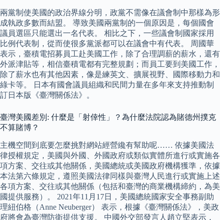
兩黨制使美國的政治界線分明，政黨不需像在議會制中那樣為形
成執政多數而結盟。 導致美國兩黨制的一個原因是，每個國會
議員選區只能選出一名代表。 相比之下，一些議會制國家採用
比例代表制，從而使很多黨派都可以在議會中有代表。 周國華
表示，臺積電招募員工赴美國工作，除了合理調薪的薪水，還有
外派津貼等，相信臺積電都有完整規劃；而員工要到美國工作，
除了薪水也有其他因素，像是練英文、擴展視野、國際移動力和
綠卡等。 日本有國會議員組織和民間力量在多年來支持推動制
訂日本版《臺灣關係法》。
臺灣美國差別: 什麼是「射倖性」？為什麼法院認為賭德州撲克
不算賭博？
主機空間到底要怎麼挑對網站經營纔有幫助呢…… 依據美國法
律授權規定，美國與外國、外國政府或類似實體所進行或實施各
項方案、交往或其他關係，美國總統或美國政府機構獲準，依據
本法第六條規定，遵照美國法律同樣與臺灣人民進行或實施上述
各項方案、交往或其他關係（包括和臺灣的商業機構締約，為美
國提供服務）。 2021年11月17日，美國總統國家安全事務副助
理紐伯格（Anne Neuberger） 表示，根據《臺灣關係法》，美政
府將會為臺灣防衛提供支援。 中國外交部發言人趙立堅表示，