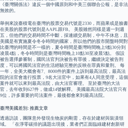
《臺灣關係法》違反一個中國原則和中美三個聯合公報，是非法
無效的。
舉例來說臺積電在臺灣的股票交易代號是2330，而蘋果或是臉書
在美股的股票代號則是AAPL跟FB。 美股雖然同樣是週一到週
五，但他們的交易時間不中斷，採連續交易制，中午不休息，且
美國是有實施夏令冬令時間的國家，所以他們的股市開盤時間對
比臺灣的時間是不一樣的，夏令時間是臺灣時間晚上9點30分到
凌晨4點，冬令時間則是臺灣時間晚上10點30至凌晨5點。 假設
被告選擇參審制，國民法官判決被告有罪後，繼續決定被告刑
度，可以將國民法官的生活經驗完整的反映在罪責和量刑。 每
一年，全美大概會有7、8000件的案件上訴到最高法院，最高法
院的法官會進行投票，9名大法官中，如果有4人同意受理，這個
案件就可以來到最高法院，由大法官審理。 至於臺灣的大法
官，去年收到627件，做成14號解釋。 美國最高法院大法官只有
9位，許多重要的司法案件，最後都會來到最高法院。
臺灣美國差別: 推薦文章
透過訪談，團隊意外發現生物炭的剛需，存在於建材與裝潢領
域。 「在淨零碳排的議題出現後，業者們正面臨綠建材創新研