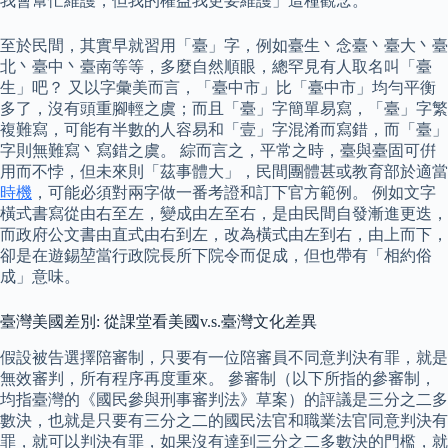
我會幫忙維護，但我的權益我更要維護」這種觀念。
至於民間，其實早就習用「臺」字，例如臺生丶念臺丶臺大丶臺
北丶臺中丶臺南等等，多麼自然順眼，總罕見有人取名叫「臺
生」吧？ 又以字彙美而言，「臺中市」比「臺中市」均勻平衡
多了，沒有頭重腳輕之虞；而且「臺」字簡單易寫，「臺」字繁
複難寫，可能有半數的人容易和「壹」字混淆而寫錯，而「臺」
字則無難寫丶寫錯之虞。 綜而言之，平常之時，臺與臺固可倂
用而不悖，但未來則「茲事體大」，民間團體甚或教育部於適當
時機
，可能必須對兩字做一番考證和訂下官方範例。 例如文字
橫式書寫從由右至左，變成由左至右，是由民間自發漸進更迭，
而政府公文書由直式由右到左，改為橫式由左到右，由上而下，
卻是在遊錫堃當行政院長所下院令而促成，但也帶有「相約俗
成」意味。
臺灣美國差別: 從課堂看美國v.s.臺灣文化差異
假設被告選擇陪審制，只要有一位陪審員不同意判決有罪，就是
無效審判，所有程序再度重來。 參審制（以下所指的參審制，
均指臺灣的《國民參與刑事審判法》草案）的評議是三分之二多
數決，也就是只要有三分之二的國民法官和職業法官同意判決有
罪，就可以判決有罪，如果沒有達到三分之二多數決的門檻，就