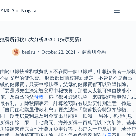
Skip
to
YMCA of Niagara
content
撫養所得稅15大分析2026!（持續更新）
benlau
October 22, 2024
商業與金融
由於申報扶養和繳費的人不在同一個申報戶，申報扶養者一般報
不到父母的健保費。 財政部日前核釋新規定，不管是不是自己
繳的健保費，只要申報扶養，父母的健保費都可以列舉扣除。
「要是張先生決定被父母申報扶養，那麼太太就可獨自扶養小
孩、及自己的父
母親
，這些都可透過試算，來確認何種申報方式
最有利。」陳秋蘭表示，計算稅額時有幾點要特別注意，像是
「自用住宅購屋借款利息」要先減掉「儲蓄投資特別扣除額」，
同一期間房貸利息及租金支出只能擇一抵減。 另外，包括利息
所得扣除上限二十七萬元、海外所得一百萬元以下免計算、基本
所得額未達六百七十萬元免申報等，都是以一戶來計算，若分戶
申報，有時還可再多扣除一些；但有些情況則對
分戶
不利，計算