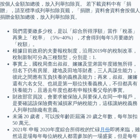
按個人金額加總後，放入列舉扣除頁。 若下載資料中有「捐
贈」，請至標準或列舉扣除頁籤，「捐贈」資料會資料會按個人
捐贈金額加總後，放入列舉扣除頁。
我們需要繳多少稅，是以「綜合所得淨額」當作「稅基」
再乘上「稅率」（5%~40%），才會得到每年5月要繳的
「稅額」。
根據目前政府的夫妻報稅制度，沿用2019年的稅制改革，
稅制新制可分為三種類型，分別是：1.
事實上，國稅局查出叔叔、嬸嬸及堂弟當年度雖無所得，
但名下仍有房屋、建地及田地等財產，三人具謀生能力，
彼此之間應有互負扶養的義務及能力；再來，叔叔、嬸嬸
還有六名女兒、也就是第一順位扶養義務人，不但都具有
扶養能力，且過去年度也都有申報扶養父母的事實。
財政部官員說，會要求被保險人與要保人在同一申報戶，
是要確認該保險費有減損家戶納稅能力，這樣讓納稅義務
人列舉扣除纔有意義。
未滿 20 歲者，可以按年齡距屆滿 20 歲之年數，每年加扣
50 萬元。
2021年 申報 2020年度綜合所得稅的忙碌
月份
即將來臨，雖
然這是場每年每位納稅人都需參加的一場盛宴，但是每年