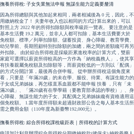
撫養所得稅: 子女失業無法申報 無謀生能力定義要釐清
因為所得總額與其他加起來相同，兩者相減後為 0 元，因此，不
用繳納稅金了！ 夫妻年收入也以相同的方式計算出來的，可以
對照上方 2022 年的所得扣除額與稅率級距一覽表。 要注意的是
基本生活費 19.2 萬元，並非人人都可扣除，基本生活費要大於
免稅額、標準／列舉扣除額、儲蓄投資、身心障礙、教育學費、
幼兒學前、長期照顧特別扣除額的加總，兩之間的差額纔可再另
外扣除。 由於綜合所得稅是採級距累進稅率的計算方式，雙薪
家庭可選擇以薪資所得較高的一方作為「納稅義務人」，使其享
有扶養親屬免稅額及扣除額等，而薪資較低的一方則以「配偶」
的方式分開計算，最後再合併申報。 從申辦所得稅這個角度來
看，只要是「年滿20歲」的未在學、服役、待業、有謀生能力的
子女或兄弟姊妹，再怎樣直系血親都不能申報 扶養 ，只有「未
滿20歲」、「滿20歲有在學學籍（要教育部承認的學校）」、身
心障礙、無謀生能力的子女、其配偶之兄弟姊妹纔有資格適用這
個免稅額。 1.當年度所得額未超過財政部公告之每人基本生活所
需之費用金額（110年度為新臺幣192,000元）。
撫養所得稅: 綜合所得稅課稅級距表｜所得稅的計算方式
申請加計利息辦理綜合所得稅分期繳納稅款(健保卡) 納稅義務人