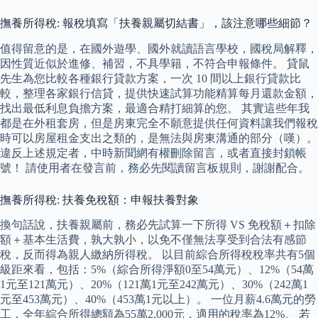
撫養所得稅: 報稅填寫「扶養親屬切結書」，該注意哪些細節？
值得留意的是，在國外遊學、國外就讀語言學校，國稅局解釋，
因性質近似於進修、補習，不具學籍，不符合申報條件。 貸鼠
先生為您比較各種銀行貸款方案，一次 10 間以上銀行貸款比
較，整理各家銀行信貸，提供快速試算功能精算每月還款金額，
找出最低利息負擔方案，最適合精打細算的您。 其實這些年我
都是在外租套房，但是房東完全不願意提供任何資料讓我們報稅
時可以房屋租金支出之類的，是無法與房東溝通的部分（嘆）。
違反上述規定者，中時新聞網有權刪除留言，或者直接封鎖帳
號！ 請使用者在發言前，務必先閱讀留言板規則，謝謝配合。
撫養所得稅: 扶養免稅額：申報扶養對象
換句話說，扶養親屬前，務必先試算一下所得 VS 免稅額＋扣除
額＋基本生活費，孰大孰小，以免不僅無法享受到合法有感節
稅，反而得為親人繳納所得稅。 以目前綜合所得稅稅率共有5個
級距來看，包括：5%（綜合所得淨額0至54萬元）、12%（54萬
1元至121萬元）、20%（121萬1元至242萬元）、30%（242萬1
元至453萬元）、40%（453萬1元以上）。 一位月薪4.6萬元的勞
工，全年綜合所得總額為55萬2,000元，適用的稅率為12%。 若