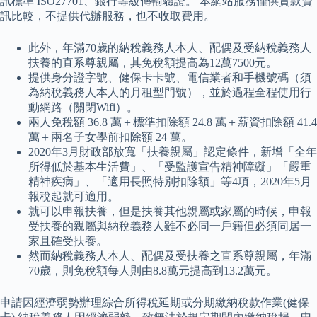
訊標準 ISO27701、銀行等級傳輸驗證。 本網站服務僅供貸款資
訊比較，不提供代辦服務，也不收取費用。
此外，年滿70歲的納稅義務人本人、配偶及受納稅義務人
扶養的直系尊親屬，其免稅額提高為12萬7500元。
提供身分證字號、健保卡卡號、電信業者和手機號碼（須
為納稅義務人本人的月租型門號），並於過程全程使用行
動網路（關閉Wifi）。
兩人免稅額 36.8 萬＋標準扣除額 24.8 萬＋薪資扣除額 41.4
萬＋兩名子女學前扣除額 24 萬。
2020年3月財政部放寬「扶養親屬」認定條件，新增「全年
所得低於基本生活費」、「受監護宣告精神障礙」「嚴重
精神疾病」、「適用長照特別扣除額」等4項，2020年5月
報稅起就可適用。
就可以申報扶養，但是扶養其他親屬或家屬的時候，申報
受扶養的親屬與納稅義務人雖不必同一戶籍但必須同居一
家且確受扶養。
然而納稅義務人本人、配偶及受扶養之直系尊親屬，年滿
70歲，則免稅額每人則由8.8萬元提高到13.2萬元。
申請因經濟弱勢辦理綜合所得稅延期或分期繳納稅款作業(健保