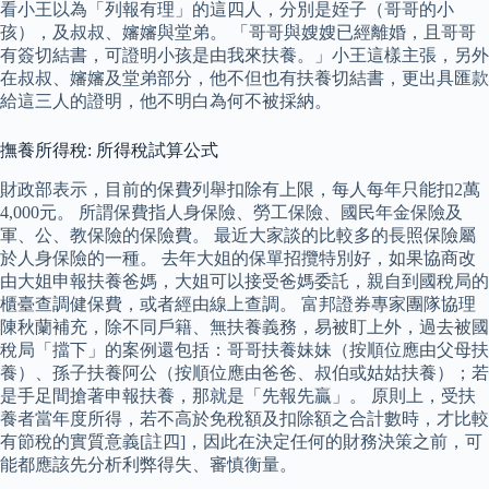
看小王以為「列報有理」的這四人，分別是姪子（哥哥的小
孩），及叔叔、嬸嬸與堂弟。 「哥哥與嫂嫂已經離婚，且哥哥
有簽切結書，可證明小孩是由我來扶養。」小王這樣主張，另外
在叔叔、嬸嬸及堂弟部分，他不但也有扶養切結書，更出具匯款
給這三人的證明，他不明白為何不被採納。
撫養所得稅: 所得稅試算公式
財政部表示，目前的保費列舉扣除有上限，每人每年只能扣2萬
4,000元。 所謂保費指人身保險、勞工保險、國民年金保險及
軍、公、教保險的保險費。 最近大家談的比較多的長照保險屬
於人身保險的一種。 去年大姐的保單招攬特別好，如果協商改
由大姐申報扶養爸媽，大姐可以接受爸媽委託，親自到國稅局的
櫃臺查調健保費，或者經由線上查調。 富邦證券專家團隊協理
陳秋蘭補充，除不同戶籍、無扶養義務，易被盯上外，過去被國
稅局「擋下」的案例還包括：哥哥扶養妹妹（按順位應由父母扶
養）、孫子扶養阿公（按順位應由爸爸、叔伯或姑姑扶養）；若
是手足間搶著申報扶養，那就是「先報先贏」。 原則上，受扶
養者當年度所得，若不高於免稅額及扣除額之合計數時，才比較
有節稅的實質意義[註四]，因此在決定任何的財務決策之前，可
能都應該先分析利弊得失、審慎衡量。