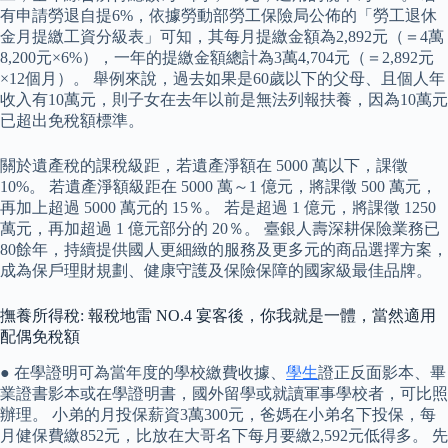
有申請勞退自提6%，依據勞動部勞工保險局公佈的「勞工退休
金月提繳工資分級表」可知，其每月提繳金額為2,892元（＝4萬
8,200元×6%），一年的提繳金額總計為3萬4,704元（＝2,892元
×12個月）。 舉例來說，過去如果是60歲以下的父母、且個人年
收入有10萬元，則子女在去年以前是無法列報扶養，因為10萬元
已超出免稅額標準。
關於遺產稅的課稅級距，若遺產淨額在 5000 萬以下，課徵
10%。 若遺產淨額級距在 5000 萬～1 億元，將課徵 500 萬元，
再加上超過 5000 萬元的 15％。 若是超過 1 億元，將課徵 1250
萬元，再加超過 1 億元部分的 20％。 臺銀人壽深耕保險業務已
80餘年，持續提供國人更細緻的服務及更多元的商品選擇方案，
成為保戶理財規劃、健康守護及保險保障的國家級最佳品牌。
撫養所得稅: 報稅地雷 NO.4 宴客後，你我就是一體，當然適用
配偶免稅額
● 在學證明可為當年度的學校繳費收據、
學生
證正反面影本、畢
業證書影本或在學證明書，國外留學或就讀軍事學校者，可比照
辦理。 小弟的月投保薪資3萬300元，爸媽在小弟名下投保，每
月健保費繳852元，比放在大哥名下每月要繳2,592元低得多。 先