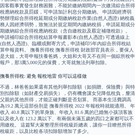
因客觀事實發生財務困難，不能於繳納期間內一次繳清綜合所得
稅應納稅款及罰鍰，可申請加計利息分期繳納。 申請因經濟弱
勢辦理綜合所得稅延期或分期繳納稅款作業(自然人憑證) 納稅義
務人因經濟弱勢，致無法於規定期間內繳納稅捐，申請延期或分
期繳納綜合所得稅應納稅款（含自繳稅款及覈定補徵稅款）。
申請補印綜合所得稅結算申報書影本(自然人憑證) 可透過線上
(自然人憑證)、臨櫃或郵寄方式，申請補印5年內綜合所得稅結
算申報資料。 撫養所得稅 撫養所得稅 財政部官員表示，要保人
是大姐，大哥申報扶養爸媽，大姐和大哥又不在同一個綜所稅申
報戶，那3萬5,000元的保費，大哥就無法列舉扣除。
撫養所得稅: 避免 報稅地雷 你可以這樣做
不過，林爸爸如果還有其他列舉扣除額（如捐贈、保險費）與特
別扣除額（如財產交易損失），仍有機會讓女兒降低稅負，釐清
父親的其他所得，才能正確判斷是否划算。 而基本生活費調高
為19.2 萬元這部份刖是 撫養所得稅 2022 年報稅時就能適用。 年
收入 40.8 萬以下的單身族、年收入 81.6 萬的已婚無小孩頂客族
以及收入在 123.2 萬以下、有兩個未滿五歲的四口之家都可以不
用繳稅。 這篇幫大家整理所得稅級距總表，讓你一目瞭然所得
稅級距，以及比較各項扣除額增加了多少。