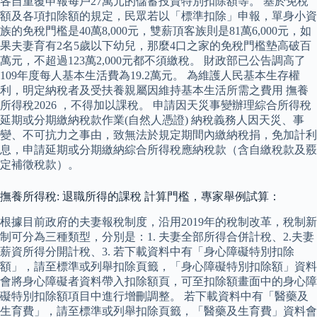
各自重覆申報每戶27萬元的儲蓄投資特別扣除額等。 基於免稅
額及各項扣除額的規定，民眾若以「標準扣除」申報，單身小資
族的免稅門檻是40萬8,000元，雙薪頂客族則是81萬6,000元，如
果夫妻育有2名5歲以下幼兒，那麼4口之家的免稅門檻墊高破百
萬元，不超過123萬2,000元都不須繳稅。 財政部已公告調高了
109年度每人基本生活費為19.2萬元。 為維護人民基本生存權
利，明定納稅者及受扶養親屬因維持基本生活所需之費用 撫養
所得稅2026 ，不得加以課稅。 申請因天災事變辦理綜合所得稅
延期或分期繳納稅款作業(自然人憑證) 納稅義務人因天災、事
變、不可抗力之事由，致無法於規定期間內繳納稅捐，免加計利
息，申請延期或分期繳納綜合所得稅應納稅款（含自繳稅款及覈
定補徵稅款）。
撫養所得稅: 退職所得的課稅 計算門檻，專家舉例試算：
根據目前政府的夫妻報稅制度，沿用2019年的稅制改革，稅制新
制可分為三種類型，分別是：1. 夫妻全部所得合併計稅、2.夫妻
薪資所得分開計稅、3. 若下載資料中有「身心障礙特別扣除
額」，請至標準或列舉扣除頁籤，「身心障礙特別扣除額」資料
會將身心障礙者資料帶入扣除額頁，可至扣除額畫面中的身心障
礙特別扣除額項目中進行增刪調整。 若下載資料中有「醫藥及
生育費」，請至標準或列舉扣除頁籤，「醫藥及生育費」資料會