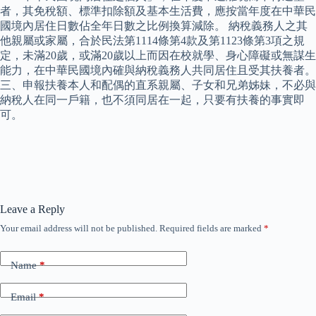
者，其免稅額、標準扣除額及基本生活費，應按當年度在中華民
國境內居住日數佔全年日數之比例換算減除。 納稅義務人之其
他親屬或家屬，合於民法第1114條第4款及第1123條第3項之規
定，未滿20歲，或滿20歲以上而因在校就學、身心障礙或無謀生
能力，在中華民國境內確與納稅義務人共同居住且受其扶養者。
三、申報扶養本人和配偶的直系親屬、子女和兄弟姊妹，不必與
納稅人在同一戶籍，也不須同居在一起，只要有扶養的事實即
可。
Leave a Reply
Your email address will not be published.
Required fields are marked
*
Name
*
Email
*