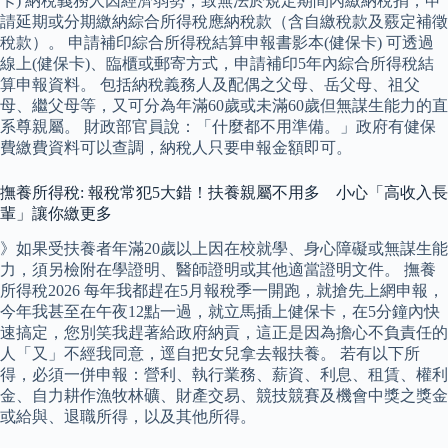
卡) 納稅義務人因經濟弱勢，致無法於規定期間內繳納稅捐，申
請延期或分期繳納綜合所得稅應納稅款（含自繳稅款及覈定補徵
稅款）。 申請補印綜合所得稅結算申報書影本(健保卡) 可透過
線上(健保卡)、臨櫃或郵寄方式，申請補印5年內綜合所得稅結
算申報資料。 包括納稅義務人及配偶之父母、岳父母、祖父
母、繼父母等，又可分為年滿60歲或未滿60歲但無謀生能力的直
系尊親屬。 財政部官員說：「什麼都不用準備。」政府有健保
費繳費資料可以查調，納稅人只要申報金額即可。
撫養所得稅: 報稅常犯5大錯！扶養親屬不用多 小心「高收入長
輩」讓你繳更多
》如果受扶養者年滿20歲以上因在校就學、身心障礙或無謀生能
力，須另檢附在學證明、醫師證明或其他適當證明文件。 撫養
所得稅2026 每年我都趕在5月報稅季一開跑，就搶先上網申報，
今年我甚至在午夜12點一過，就立馬插上健保卡，在5分鐘內快
速搞定，您別笑我趕著給政府納貢，這正是因為擔心不負責任的
人「又」不經我同意，逕自把女兒拿去報扶養。 若有以下所
得，必須一併申報：營利、執行業務、薪資、利息、租賃、權利
金、自力耕作漁牧林礦、財產交易、競技競賽及機會中獎之獎金
或給與、退職所得，以及其他所得。