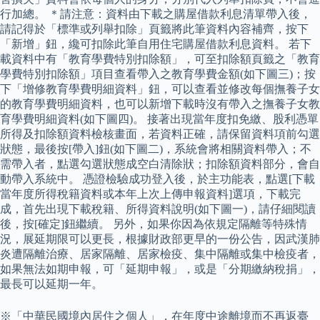
行加總。 ＊請注意：資料由下載之購屋借款利息清單帶入後，
請記得於「標準或列舉扣除」頁籤將此筆資料內容補齊，按下
「新增」鈕，纔可扣除此筆自用住宅購屋借款利息資料。 若下
載資料中有「教育學費特別扣除額」，可至扣除額頁籤之「教育
學費特別扣除額」項目查看帶入之教育學費金額(如下圖三)；按
下「增修教育學費明細資料」鈕，可以查看並修改每個撫養子女
的教育學費明細資料，也可以新增下載時沒有帶入之撫養子女教
育學費明細資料(如下圖四)。 接著出現當年度扣免繳、股利憑單
所得及扣除額資料檢核畫面，若資料正確，請保留資料項前勾選
狀態，最後按[帶入]鈕(如下圖二)，系統會將相關資料帶入；不
需帶入者，點選勾選狀態成空白清除狀；扣除額資料部分，會自
動帶入系統中。 憑證檢驗成功登入後，於主功能表，點選[下載
當年度所得稅籍資料或本年上次上傳申報資料]選項，下載完
成，首先出現下載稅籍、所得資料說明(如下圖一)，請仔細閱讀
後，按[確定]鈕繼續。 另外，如果你因為依規定隔離等特殊情
況，展延期限可以更長，根據財政部更早的一份公告，因武漢肺
炎遭隔離治療、居家隔離、居家檢疫、集中隔離或集中檢疫者，
如果無法如期申報，可「延期申報」，或是「分期繳納稅捐」，
最長可以延期一年。
※「中華民國境內居住之個人」，在年度中途離境而不再返臺