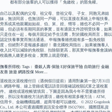
都有部分族羣的人可以獲得『 免繳稅 』的豁免權。
自己以及配偶的父母、祖父母、曾祖父母、 子女、同胞兄弟姐
妹，無須同居，也無須同一戶籍，可以直接在系統上申報扶養。
旁系或其他親屬如如叔、伯、舅、姪、甥等，雖也不必同一戶
籍，但必須有長期同居的事實，並有適當文件證明受扶養，如果
只是住在一起，每個月固定給予生活費，對於國稅局而言，難以
認定扶養事實而無法通過。 申報撫養雖然能有多一點免稅額
度，但絕對不是報越多越好！ 臺北國稅局指出，如果被撫養人
收入比可以減除的免稅額、扣除額更高，那其實申報撫養會讓納
稅義務人繳更多稅金，實際上就是喫虧。
撫養所得稅: Tags： 臺銀人壽 保險 E好保旅平險 自助旅行 金融
友善 旅遊 網路投保 More…
退稅批次退稅撥付日（遇例假日提前）適用對象第一批7月31日
1. 網路申報、線上登錄或電話語音回復確認稅額試算之退稅案
件。 繳稅或退稅帳號填寫，下圖是因為我今年不需要繳所得
稅，所以沒有繳稅方法的選項，繳稅有相當多種方法：ATM、
信用卡、金融機構臨櫃、超商等都可以繳稅。 © 2022 Gogolook
Co., Ltd. 本公司通過國際資訊安全標準 ISO27001、國際隱私資