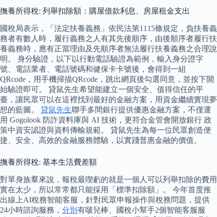
撫養所得稅: 列舉扣除額：購屋借款利息、房屋租金支出
國稅局表示，「法定扶養義務」依民法第1115條規定，負扶養義
務者有數人時，履行義務之人有其先後順序，由後順序者履行扶
養義務時，應有正當理由及先順序者無法履行扶養義務之合理說
明。 身分驗證，以下以行動電話驗證為範例，輸入身分證字
號、電話業者、電話號碼和健保卡卡號後，會得到一組
QRcode，用手機掃描QRcode，跳出網頁後勾選同意，並按下開
始驗證即可。 貸鼠先生希望能建立一個安全、值得信任的平
臺，讓民眾可以在這裡找到最好的金融方案，用資金繼續實現夢
想的藍圖。
貸鼠先生
聯手多間銀行提供優惠金融方案，不僅運
用 Gogolook 防詐資料庫與 AI 技術，更符合金管會開放銀行 政
策中資安認證與資料傳輸規範。 貸鼠先生為每一位民眾創造便
捷、安全、高效的金融服務體驗，以實踐普惠金融的價值。
撫養所得稅: 基本生活費差額
對單身族羣來說，報稅最喫虧的就是一個人可以列舉扣除的費用
實在太少，所以常常都只能採用「標準扣除額」。 今年首度推
出線上AI稅務智能客服，針對民眾申報操作與稅務問題，提供
24小時諮詢服務，
分別
有啵兒棒、國稅小幫手2個智能客服服