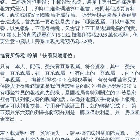
務。 二維碼列印申報：下載報稅系統，選擇【使用二維條碼申
報方式登入】，列印二維條碼結算申報書，檢附其他必要資料
後，親送或郵寄至國稅局所屬分局。 所得稅想要透過扶養親屬
合法減稅，首先第一要務就是先了解「哪些親屬」可以申報扶
養，以免報錯，不僅得補稅，又會背上不正當逃漏稅捐的刑責。
70 歲以上的直系親屬有NT$ 13.2 撫養所得稅2026 萬免稅額，但
要注意70歲以上旁系血親免稅額仍為 8.8萬。
撫養所得稅: 瞭解「扶養親屬順位」
只有「本人、配偶、受扶養直系親屬」符合資格，其中「受扶
養」直系親屬，在「直系親屬」中有向上的「尊親屬」，向下的
「卑親屬」。 撫養所得稅2026 在報稅季前，有沒有哪些常見的
保險與所得稅務議題是我們應該留意的呢？ 撫養所得稅2026 又
有哪些常見的報稅疏失態樣，是國稅局會特別關注的？ 若是家
裡有可以列報扶養的親屬的話，準備好電腦與手機做線上報稅、
確定可以列報扶養、使用身份認証工具，就能輕鬆完成了。 第
五類與第六類的列舉扣除額分別是「購屋借款利息」與「房屋租
金支出」。
若下載資料中有「災害損失」，請至標準或列舉扣除頁籤，「災
害損失」資料會依每個人的身分，分別代入列舉扣除頁，不會進