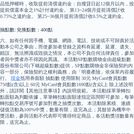
品抵押權時，收取提前清償違約金：自撥貸日起12個月以內，按
提前償還本金之1%計付違約金。 第13~24個月提前清償計收
0.75%之違約金。 第25~36個月提前清償計收0.5%之違約金。
抽點數: 兌換點數：400點
六、如有任何因手機、電腦、網路、電話、技術或不可歸責於活
動本公司之事由，而使參加者登錄之資料有延遲、延遲、遺失、
錯誤、無法辨識或毀損之情況，本公司不負任何法律責任，參加
者與中獎者亦不得因此異議。 本活動SP點數購物金由超級點數
股份有限公司(下稱超級點數)提供，SP點數購物金非保險契約內
容一部分，保險契約之權利義務，由「明臺產險」依保單內容履
行。
現金
抵用券面額 抽點數 使用限制 30元 MyCard會員點數
750點(含)以上 60元 MyCard會員點數1690點(含)以上 除上述說明
外，請詳閱【其他注意事項】內說明規範。 本活動採單筆轉扣
點面額為判斷依據，單筆轉扣點面額達指定區間即可參加，每筆
轉扣點交易序號可參加對應之抽獎次數。 本活動除累積、連續
儲值活動為100%中獎，數量有限，送完為止；其餘皆為機率中
獎活動，參與活動不代表即可獲得特定商品，各活動獎項數量有
限，送完為止。