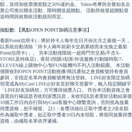
額，並得加收票價差額之50%違約金。 Yahoo奇摩與全臺知名企
業公司推出聯名活動，限時贈送超贈點。 活動所核發超贈點發
送時間與效期依活動規則而定。
抽點數: 【萬點OPEN POINT加碼注意事項】
臺新Point(信用卡)：將於持卡人每年生日月份次月之最後一天，
以系統自動清除「持卡人兩年前刷卡交易累積而未兌換之臺新
Point(信用卡) 」。 另本活動僅限統一超商門市交易(不含X-
STORE及特殊店)，香菸/i預購/i划算/外送服務/行動隨時取/7-
ELEVEN線上購物中心/智FUN販機均不列入活動範圍。 本活動
僅限收到OPEN POINT活動推播/簡訊通知之會員帳號持有會員
參與，非指定名單內會員帳號將無法登錄。 LINE好友限定加碼
領需成為MyCard LINE@好友並於聊天視窗中，輸入指定關鍵字
「LINE好友加碼領」方可獲得抽獎入口。 符合本活動資格之會
員需自行確認是否收到派獎訊息，未收到訊息者需於活動結束後
10個工作日內自行與MyCard客服中心聯繫查詢，否則視為放棄
得獎資格，恕不補發。 註1：各獎項抽出正取中獎者之2倍名額
作為備取中獎者，如正取中獎者10日內未領取，將視同放棄得獎
資格，由備取名單依序遞補。