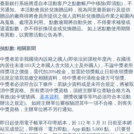
臺新銀行系統將逕自本活動客戶之點數帳戶中移除(即清點)，不
另通知。 本活動會員於兌換贈品時，視為同意臺新銀行及提供
贈品的廠商得將會員所提供之個人資料於兌換贈品作業之範圍內
為蒐集、處理及利用。 點數逾期將自動失效，不得要求補發或
退還點數，亦不得折換現金或兌換贈品。 如上述點數使用期限
有異動，以實際活動公告為準。
抽點數: 相關新聞
中獎者若非我國境內設籍之國人(即依法於課稅年度內，在國境
內居住未達183天之本國人含大陸人士及外國人)，不論中獎者所
得獎項之價值，需代扣20%稅金，並需於領獎截止日前依領獎辦
法規定填寫並繳交相關資料，待中獎者付清稅金後方可領獎。
中獎者必須符合以下條件：若缺少資料或是未符合規定，將被取
消中獎資格。 所有奬項中獎資格，須經主辦單位查驗合格方為
有效(如卡號號碼、
基本資料
、贈獎收據等等均必須符合本活動
辦法之規定)。 如經主辦單位審核驗證其中一項不合格，則喪失
中獎資格，主辦單位將不另行通知。
即日起使用電子帳單不印寄紙本，於 112 年 3 月 31 日前至本網
站完成登記，即獲得「電力即點」App 銀點 5,000 點。 (只要登