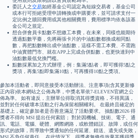
使用規則及限制請以會員規範為準。
委託人之
交易
如經基金公司認定為短線交易者，基金公司
或本行可拒絕受理申請轉換或申購要求，並可請求支付一
定比例之贖回費用或其他相關費用，費用標準均依各該基
金公司之規定。
想合併會員卡點數不想繳工本費，在未來，同樣也能期待
透過點數平臺，先將兩張卡片的中油點數都換成相同點
數，再把點數轉出成中油點數，這樣不需工本費、不需跑
中油實體門市、就在APP上完成合併點數，也更快達到中
油點數最低兌換門檻。
點數採累加之方式辦理，例：集滿5點者，即可獲得5點之
獎項，再集5點即集滿10點，可再獲得10點之獎項。
參加本活動者，即同意接受本活動辦法、注意事項(含其更新修
正內容)依本網站之公佈為準，中獎名單依7-ELEVEN官網之公
佈為準。 如有違反，主辦單位得取消其得獎資格，不得異議，
並對於任何破壞本活動之行為保留相關權利。 在最終且確定的
基礎上，確定參加者是否善意滿足了活動要求。 抽點數2026 得
獎者不得向 MSI 提出任何索賠； 對於因機械、技術、電子、通
訊、電話、電腦、硬體、網際網路，或軟體錯誤、故障，或任何
形式的故障，而導致中獎通知的任何延遲、錯送、遺失或失敗，
MSI 不負任何責任。 在此情況下，得獎者無條件放棄其獲得獎