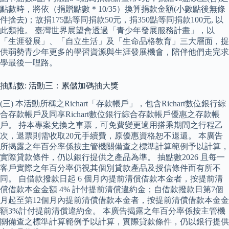
點數時，將依（捐贈點數＊10/35）換算捐款金額(小數點後無條
件捨去)；故捐175點等同捐款50元，捐350點等同捐款100元, 以
此類推。 臺灣世界展望會透過「青少年發展服務計畫」，以
「生涯發展」、「自立生活」及「生命品格教育」三大層面，提
供弱勢青少年更多的學習資源與生涯發展機會，陪伴他們走完求
學最後一哩路。
抽點數: 活動三：累儲加碼抽大獎
(三) 本活動所稱之Richart「存款帳戶」，包含Richart數位銀行綜
合存款帳戶及同享Richart數位銀行綜合存款帳戶優惠之存款帳
戶。 持本專案兌換之車票，可免費變更適用搭乘期間之行程乙
次，退票則需收取20元手續費，原優惠資格恕不退還。 本廣告
所揭露之年百分率係按主管機關備查之標準計算範例予以計算，
實際貸款條件，仍以銀行提供之產品為準。 抽點數2026 且每一
客戶實際之年百分率仍視其個別貸款產品及授信條件而有所不
同。 自借款撥款日起 6 個月內提前清償借款本金者，按提前清
償借款本金金額 4% 計付提前清償違約金；自借款撥款日第7個
月起至第12個月內提前清償借款本金者，按提前清償借款本金金
額3%計付提前清償違約金。 本廣告揭露之年百分率係按主管機
關備查之標準計算範例予以計算，實際貸款條件，仍以銀行提供