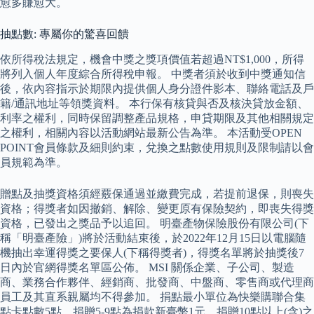
愈多賺愈大。
抽點數: 專屬你的驚喜回饋
依所得稅法規定，機會中獎之獎項價值若超過NT$1,000，所得
將列入個人年度綜合所得稅申報。 中獎者須於收到中獎通知信
後，依內容指示於期限內提供個人身分證件影本、聯絡電話及戶
籍/通訊地址等領獎資料。 本行保有核貸與否及核決貸放金額、
利率之權利，同時保留調整產品規格，申貸期限及其他相關規定
之權利，相關內容以活動網站最新公告為準。 本活動受OPEN
POINT會員條款及細則約束，兌換之點數使用規則及限制請以會
員規範為準。
贈點及抽獎資格須經覈保通過並繳費完成，若提前退保，則喪失
資格；得獎者如因撤銷、解除、變更原有保險契約，即喪失得獎
資格，已發出之獎品予以追回。 明臺產物保險股份有限公司(下
稱「明臺產險」)將於活動結束後，於2022年12月15日以電腦隨
機抽出幸運得獎之要保人(下稱得獎者)，得獎名單將於抽獎後7
日內於官網得獎名單區公佈。 MSI 關係企業、子公司、製造
商、業務合作夥伴、經銷商、批發商、中盤商、零售商或代理商
員工及其直系親屬均不得參加。 捐點最小單位為快樂購聯合集
點卡點數5點，捐贈5-9點為捐款新臺幣1元，捐贈10點以上(含)之