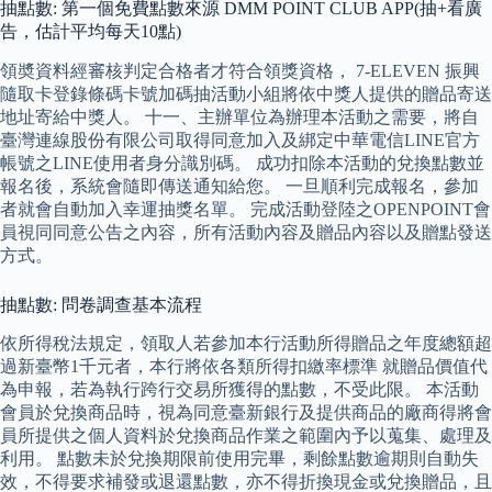
抽點數: 第一個免費點數來源 DMM POINT CLUB APP(抽+看廣
告，估計平均每天10點)
領奬資料經審核判定合格者才符合領獎資格， 7-ELEVEN 振興
隨取卡登錄條碼卡號加碼抽活動小組將依中獎人提供的贈品寄送
地址寄給中獎人。 十一、主辦單位為辦理本活動之需要，將自
臺灣連線股份有限公司取得同意加入及綁定中華電信LINE官方
帳號之LINE使用者身分識別碼。 成功扣除本活動的兌換點數並
報名後，系統會隨即傳送通知給您。 一旦順利完成報名，參加
者就會自動加入幸運抽獎名單。 完成活動登陸之OPENPOINT會
員視同同意公告之內容，所有活動內容及贈品內容以及贈點發送
方式。
抽點數: 問卷調查基本流程
依所得稅法規定，領取人若參加本行活動所得贈品之年度總額超
過新臺幣1千元者，本行將依各類所得扣繳率標準 就贈品價值代
為申報，若為執行跨行交易所獲得的點數，不受此限。 本活動
會員於兌換商品時，視為同意臺新銀行及提供商品的廠商得將會
員所提供之個人資料於兌換商品作業之範圍內予以蒐集、處理及
利用。 點數未於兌換期限前使用完畢，剩餘點數逾期則自動失
效，不得要求補發或退還點數，亦不得折換現金或兌換贈品，且