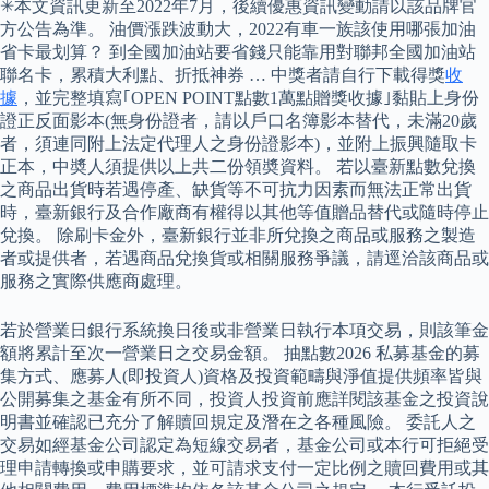
✳本文資訊更新至2022年7月，後續優惠資訊變動請以該品牌官
方公告為準。 油價漲跌波動大，2022有車一族該使用哪張加油
省卡最划算？ 到全國加油站要省錢只能靠用對聯邦全國加油站
聯名卡，累積大利點、折抵神券 … 中獎者請自行下載得獎
收
據
，並完整填寫｢OPEN POINT點數1萬點贈獎收據｣黏貼上身份
證正反面影本(無身份證者，請以戶口名簿影本替代，未滿20歲
者，須連同附上法定代理人之身份證影本)，並附上振興隨取卡
正本，中奬人須提供以上共二份領奬資料。 若以臺新點數兌換
之商品出貨時若遇停產、缺貨等不可抗力因素而無法正常出貨
時，臺新銀行及合作廠商有權得以其他等值贈品替代或隨時停止
兌換。 除刷卡金外，臺新銀行並非所兌換之商品或服務之製造
者或提供者，若遇商品兌換貨或相關服務爭議，請逕洽該商品或
服務之實際供應商處理。
若於營業日銀行系統換日後或非營業日執行本項交易，則該筆金
額將累計至次一營業日之交易金額。 抽點數2026 私募基金的募
集方式、應募人(即投資人)資格及投資範疇與淨值提供頻率皆與
公開募集之基金有所不同，投資人投資前應詳閱該基金之投資說
明書並確認已充分了解贖回規定及潛在之各種風險。 委託人之
交易如經基金公司認定為短線交易者，基金公司或本行可拒絕受
理申請轉換或申購要求，並可請求支付一定比例之贖回費用或其