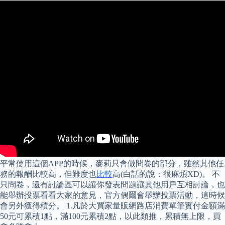
平常使用這個APP的時候，麥莉只會做問卷的部分，雖然其他任
務的報酬比較高，但難度也
比較
高(白話的說：很麻煩XD)。 不
只問卷，還有討論區可以讓你發表問題讓其他用戶互相討論，也
能舉辦投票看看大家的意見，官方偶爾會舉辦投票活動，這時候
會另外獲得積分。 1.凡於大買家量販網路店消費單筆實付金額滿
50元可累積1點，滿100元累積2點，以此類推，累積無上限，買