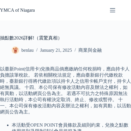
Skip
to
YMCA of Niagara
content
抽點數2026詳解!（震驚真相）
benlau
January 21, 2025
商業與金融
以臺新Point(信用卡)兌換商品倘應繳納任何稅捐時，應由持卡人
負擔該筆稅款。 若依相關稅法規定，應由臺新銀行代繳稅款
時，臺新銀行得將代繳款項以持卡人之信用卡帳戶支付，持卡人
絕無異議。 十四、本公司保有修改活動內容及辦法之權利，如
有異動，以活動網頁公告為主。 若遇不可抗力之特殊原因無法
執行活動時，本公司有權決定取消、終止、修改或暫停。 十
一、本公司保有修改活動內容及辦法之權利，如有異動，以活動
網頁公告為主。
本活動受OPEN POINT會員條款及細則約束，兌換之點數