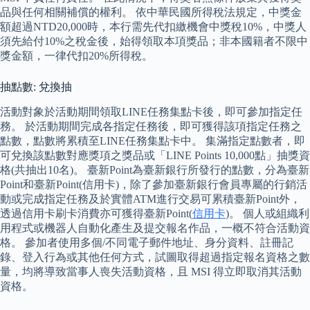
品與任何相關補償的權利。 依中華民國所得稅法規定，中獎金
額超過NTD20,000時，本行需先代扣繳機會中獎稅10%，中獎人
須先給付10%之稅金後，始得領取本項獎品；非本國籍者不限中
獎金額，一律代扣20%所得稅。
抽點數: 兌換抽
活動對象於活動期間領取LINE任務集點卡後，即可參加指定任
務。 於活動期間完成各指定任務後，即可獲得該項指定任務之
點數，點數將累積至LINE任務集點卡中。 集滿指定點數者，即
可兌換該點數對應獎項之獎品或「LINE Points 10,000點」抽獎資
格(共抽出10名)。 臺新Point為臺新銀行所發行的點數，分為臺新
Point和臺新Point(信用卡)，除了參加臺新銀行會員專屬的行銷活
動或完成指定任務及於實體ATM進行交易可累積臺新Point外，
透過信用卡刷卡消費亦可獲得臺新Point(
信用卡
)。 個人或組織利
用程式或機器人自動化產生及提交報名作品，一概不符合活動資
格。 參加者使用多個/不同電子郵件地址、身分資料、註冊記
錄、登入行為或其他任何方式，試圖取得超過指定報名資格之數
量，均將導致當事人喪失活動資格，且 MSI 得立即取消其活動
資格。