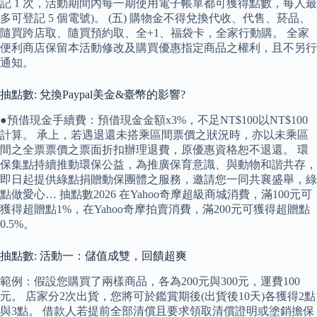
記 1 次，活動期間內每一期使用電子帳單都可獲得點數，每人最
多可登記 5 個電號)。 (五) 購物金不得兌換代收、代售、菸品、
隨買跨店取、隨買預約取、全+1、福袋卡，全家行動購。 全家
便利商店保留本活動修改及購買優惠指定商品之權利，且不另行
通知。
抽點數: 兌換Paypal美金&臺幣的影響?
●預借現金手續費：預借現金金額x3%，不足NT$100以NT$100
計算。 承上，若遇退還未搭乘區間票價之狀況時，亦以未乘區
間之全票票價之票面折扣辦理退費，原優惠資格恕不退還。 環
保集點持續推動環保公益，為推廣保育意識、與動物和諧共存，
即日起提供綠點捐贈動保團體之服務，邀請您一同共襄盛舉，綠
點做愛心… 抽點數2026 在Yahoo奇摩超級商城消費，滿100元可
獲得超贈點1%，在Yahoo奇摩拍賣消費，滿200元可獲得超贈點
0.5%。
抽點數: 活動一：儲值成雙，回饋超爽
範例：假設您購買了兩樣商品，各為200元與300元，運費100
元。 店家分2次出貨，您將可於鑑賞期後(出貨後10天)各獲得2點
與3點。 借款人若提前全部清償且要求領取清償證明或塗銷擔保