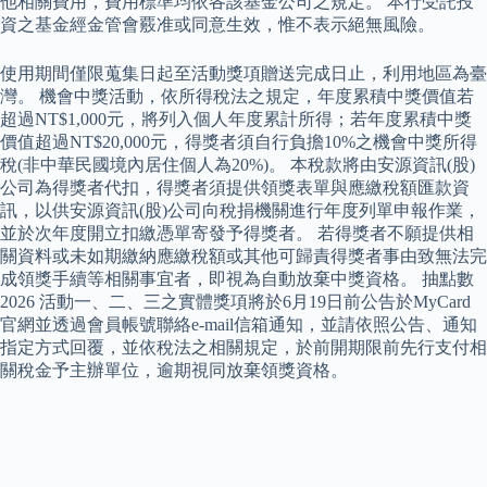
他相關費用，費用標準均依各該基金公司之規定。 本行受託投
資之基金經金管會覈准或同意生效，惟不表示絕無風險。
使用期間僅限蒐集日起至活動獎項贈送完成日止，利用地區為臺
灣。 機會中獎活動，依所得稅法之規定，年度累積中獎價值若
超過NT$1,000元，將列入個人年度累計所得；若年度累積中獎
價值超過NT$20,000元，得獎者須自行負擔10%之機會中獎所得
稅(非中華民國境內居住個人為20%)。 本稅款將由安源資訊(股)
公司為得獎者代扣，得獎者須提供領獎表單與應繳稅額匯款資
訊，以供安源資訊(股)公司向稅捐機關進行年度列單申報作業，
並於次年度開立扣繳憑單寄發予得獎者。 若得獎者不願提供相
關資料或未如期繳納應繳稅額或其他可歸責得獎者事由致無法完
成領獎手續等相關事宜者，即視為自動放棄中獎資格。 抽點數
2026 活動一、二、三之實體獎項將於6月19日前公告於MyCard
官網並透過會員帳號聯絡e-mail信箱通知，並請依照公告、通知
指定方式回覆，並依稅法之相關規定，於前開期限前先行支付相
關稅金予主辦單位，逾期視同放棄領獎資格。