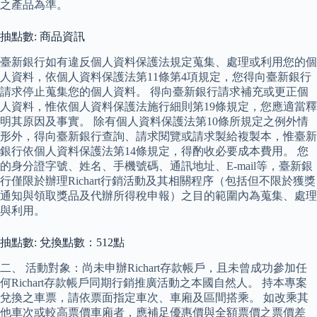
之產品為準。
抽點數: 商品資訊
臺新銀行如有違反個人資料保護法規定蒐集、處理或利用您的個
人資料，依個人資料保護法第11條第4項規定，您得向臺新銀行
請求停止蒐集您的個人資料。 得向臺新銀行請求補充或更正個
人資料，惟依個人資料保護法施行細則第19條規定，您應適當釋
明其原因及事實。 除有個人資料保護法第10條所規定之例外情
形外，得向臺新銀行查詢、請求閱覽或請求製給複製本，惟臺新
銀行依個人資料保護法第14條規定，得酌收必要成本費用。 您
的身分證字號、姓名、手機號碼、通訊地址、E-mail等，臺新銀
行僅限於辦理Richart行銷活動及其相關程序（包括但不限於獲獎
通知與領取獎品及代辦所得稅申報）之目的範圍內為蒐集、處理
與利用。
抽點數: 兌換點數：512點
二、 活動對象：尚未申辦Richart存款帳戶，且未曾成功參加任
何Richart存款帳戶同期行銷推廣活動之本國自然人。 持本專案
兌換之車票，請依票面指定車次、車廂及區間搭乘。 如改乘其
他車次或較高票價車廂者，應補足優惠價與全額票價之票價差