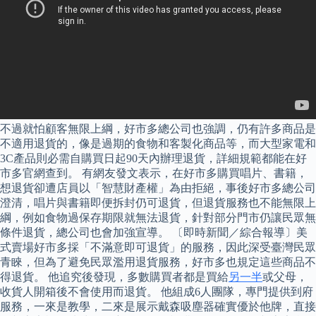
不過就怕顧客無限上綱，好市多總公司也強調，仍有許多商品是
不適用退貨的，像是過期的食物和客製化商品等，而大型家電和
3C產品則必需自購買日起90天內辦理退貨，詳細規範都能在好
市多官網查到。 有網友發文表示，在好市多購買唱片、書籍，
想退貨卻遭店員以「智慧財產權」為由拒絕，事後好市多總公司
澄清，唱片與書籍即便拆封仍可退貨，但退貨服務也不能無限上
綱，例如食物過保存期限就無法退貨，針對部分門市仍讓民眾無
條件退貨，總公司也會加強宣導。 〔即時新聞／綜合報導〕美
式賣場好市多採「不滿意即可退貨」的服務，因此深受臺灣民眾
青睞，但為了避免民眾濫用退貨服務，好市多也規定這些商品不
得退貨。 他追究後發現，多數購買者都是買給
另一半
或父母，
收貨人開箱後不會使用而退貨。 他組成6人團隊，專門提供到府
服務，一來是教學，二來是展示戴森吸塵器確實優於他牌，直接