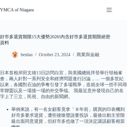
Skip
to
YMCA of Niagara
content
好市多退貨期限15大優勢2026!內含好市多退貨期限絕密
資料
benlau
October 23, 2024
商業與金融
日本首相岸田文雄13日訪問白宮，與美國總統拜登舉行領袖峯
會，兩人針對一系列安全和經濟問題進行討論，… 一個多世紀
以來，各國對石油的爭奪引發了多場戰爭，造就全球一些不同尋
常聯盟以及一場接一場的外交爭端。 我最近意外發現自己的名
字上了三立，民視、自由的新聞網。
舉例來說，有一名女顧客竟拿「８年前」購買的印表機到
好市多要求退貨，遭拒後嗆聲說要投訴，最後出動主管階
級出面同意退貨，但好市多也做了一項決定讓該顧客相當