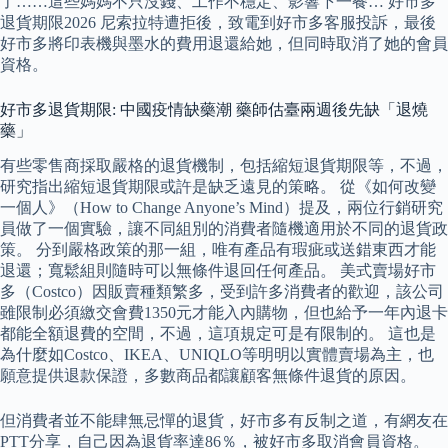
了……這些媽媽不只沒錢、工作不穩定、影響下一餐… 好市多
退貨期限2026 尼索拉特遭拒後，致電到好市多客服投訴，最後
好市多將印表機與墨水的費用退還給她，但同時取消了她的會員
資格。
好市多退貨期限: 中國疫情缺藥潮 藥師估臺兩週後先缺「退燒
藥」
有些零售商採取嚴格的退貨機制，包括縮短退貨期限等，不過，
研究指出縮短退貨期限或許是缺乏遠見的策略。 從《如何改變
一個人》（How to Change Anyone’s Mind）提及，兩位行銷研究
員做了一個實驗，讓不同組別的消費者隨機適用於不同的退貨政
策。 分到嚴格政策的那一組，唯有產品有瑕疵或送錯東西才能
退還；寬鬆組則隨時可以無條件退回任何產品。 美式賣場好市
多（Costco）因販賣種類繁多，受到許多消費者的歡迎，該公司
雖限制必須繳交會費1350元才能入內購物，但也給予一年內退卡
都能全額退費的空間，不過，這項規定可是有限制的。 這也是
為什麼如Costco、IKEA、UNIQLO等明明以實體賣場為主，也
願意提供退款保證，多數商品都讓顧客無條件退貨的原因。
但消費者並不能肆無忌憚的退貨，好市多有反制之道，有網友在
PTT分享，自己因為退貨率達86％，被好市多取消會員資格。