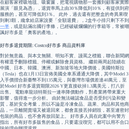
在顧客家裡吸地毯、吸窗簾，把電視購物那一套搬到顧客家實際
展演「眼見為憑」，退貨率馬上由30％降低到10％，有提供到府
服務的，甚至可降低到3％。 此外，過去還有把整盒的奇異果喫
到剩3顆，纔拿給店家說要「全額退費」，2盒牛小排只剩下不到
一半
，或是貼滿出國行李條，已經破破爛爛的行李箱等，常被嘲
諷好市多是「奧客的產地」。
好市多退貨期限: Costco好市多 商品資料庫
對於無意義、與本文無關、明知不實、謾罵之標籤，聯合新聞網
有權逕予刪除標籤、停權或解除會員資格。 繼前兩周起陸續在
中國、日本、韓國、澳洲、新加坡等地大降價後，美國特斯拉
（Tesla）也在1月13日宣佈美國全車系通通大降價，其中Model 3
入手價摺合新臺幣不到135萬元，與臺灣市場價差達40萬元，至
於Model 好市多退貨期限2026 Y更直接砍掉1.3萬美元，打八折
出售。 電動車龍頭特斯拉一連串降價動作，對產業將帶來重大
影響，值得進一步分析。 由於無法確認食品是否受到污染和變
質，基於安全考量，所以不論是冷凍食品、蔬果、肉品和其他商
品，一旦離開賣場又被退回來，都會直接丟掉銷毀，甚至連密封
包裝的商品，也不會再放回架上。 好市多人員在此案中向警方
指出，所有好市多販售的食品，只要還沒喫完，都可以用不合口
味的理由辦理退貨。