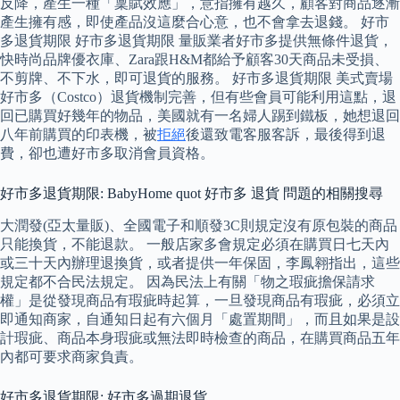
反降，產生一種「稟賦效應」，意指擁有越久，顧客對商品逐漸
產生擁有感，即使產品沒這麼合心意，也不會拿去退錢。 好市
多退貨期限 好市多退貨期限 量販業者好市多提供無條件退貨，
快時尚品牌優衣庫、Zara跟H&M都給予顧客30天商品未受損、
不剪牌、不下水，即可退貨的服務。 好市多退貨期限 美式賣場
好市多（Costco）退貨機制完善，但有些會員可能利用這點，退
回已購買好幾年的物品，美國就有一名婦人踢到鐵板，她想退回
八年前購買的印表機，被
拒絕
後還致電客服客訴，最後得到退
費，卻也遭好市多取消會員資格。
好市多退貨期限: BabyHome quot 好市多 退貨 問題的相關搜尋
大潤發(亞太量販)、全國電子和順發3C則規定沒有原包裝的商品
只能換貨，不能退款。 一般店家多會規定必須在購買日七天內
或三十天內辦理退換貨，或者提供一年保固，李鳳翱指出，這些
規定都不合民法規定。 因為民法上有關「物之瑕疵擔保請求
權」是從發現商品有瑕疵時起算，一旦發現商品有瑕疵，必須立
即通知商家，自通知日起有六個月「處置期間」，而且如果是設
計瑕疵、商品本身瑕疵或無法即時檢查的商品，在購買商品五年
內都可要求商家負責。
好市多退貨期限: 好市多過期退貨