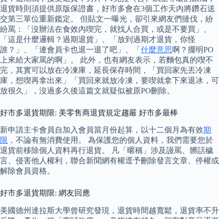
退貨時則須提供原版保證書，好市多會在3個工作天內將鑽石送
交第三單位重新鑑定。 但貼文一曝光，卻引來網友們撻伐，紛
紛罵：「沒辦法在食效內喫完，就找人合買，或是不要買」、
「這是什麼邏輯？過期退貨」、「放到過期才退貨，你怪
誰？」、「連會員卡也退一退了吧」、「
什麼意思
啊？擺明PO
上來給大家罵的啊」。 此外，也有網友表示，若麵包真的喫不
完，其實可以放在冷凍庫，延長保存時間，「買回家先丟冷凍
庫，想喫再拿出來」「買回來就放冷凍，要喫就拿下來退冰，可
放很久」，沒過多久後這篇文就疑似被原PO刪除。
好市多退貨期限: 美零售商退貨規定趨嚴 好市多最棒
新申請主卡會員自加入會員當月份起算，以十二個月為有效
期
限
，不論有無消費使用。 為保護您的個人資料，我們需要您於
退貨前移除個人資料再行退貨。 凡「暱稱」涉及謾罵、髒話穢
言、侵害他人權利，聯合新聞網有權逕予刪除發言文章、停權或
解除會員資格。
好市多退貨期限: 網友回應
美國德州達拉斯大學曾研究發現，退貨時間越寬鬆，退貨率不升