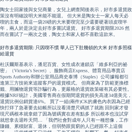
陶女士回家後與女兒商量，女兒上網查閱後表示，好市多退貨政
策沒有明確說明大米能不能退。 但大米是陶女士一家人每天必
喫的主食，而這一袋20磅的大米要喫完至少還要硬著頭皮喫半
年，兩人於是決定去好市多嘗試退貨。 好市多退貨期限2026 然
而在嘗試了一兩次之後，陶女士和家人都不喜歡這款米。
好市多退貨期限: 只因喫不慣 華人已下肚幾頓的大米 好市多照樣
給退貨
杜沃爾斯基表示，潘尼百貨、女性成衣連鎖店「維多利亞的祕
密」（Victoria’s Secret）、服飾商店Express、體育用品專賣店
Sports Authority和辦公室用品商史泰博（Staples）公司據報都引
進第三方技術來追蹤客戶的退貨模式。 但商家為了防範更換標
籤、用贓物退貨等詐騙行為，更嚴格的退貨政策確有其必要性。
根據NRF統計，美國零售商在假期間退貨的損失高達34億美元，
退貨比例佔銷貨達6%。 買了一組(兩件)CK的膚色內衣因為已經
快打烊了急著要去結帳所以沒看清楚尺碼抓了就跑 回到家才發
現尺碼根本就拿錯了因為號碼實在差有點多 所以根本也沒試穿
就想拿去退昨天問… 「我們社會對成年人只有一種想像，工作
賺錢、累積財富、退休，但弱勢跟貧窮的人已經跟不上這個