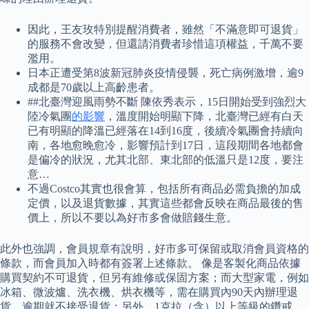
因此，王友玫特別提醒消費者，雖然「不滿意即可退貨」
的服務不會改變，但還請消費者珍惜這項權益，千萬不要
濫用。
日本正遭受第8波新冠肺炎疫情侵襲，死亡病例激增，逾9
成都是70歲以上高齡患者。
##北臺灣迎風雨勢不斷 陳依秀表示，15日開始受到強烈大
陸冷氣團
的影響
，溫度開始明顯下降，北臺灣已經有白天
已有明顯的降溫已經落在14到16度，後續冷氣團會持續向
南，各地愈晚愈冷，影響預計到17日，這段期間各地都會
是偏冷的狀況，尤其北部、東北部的低溫只是12度，要注
意…
不過Costco其實也很會算，包括所有商品必需負擔的加成
定價，以及退貨數據，其實這些都會反映在商品最後的售
價上，所以不要以為好市多會做賠錢生意。
此外也強調，會員規章有說明，好市多可保留或取消會員資格的
條款，而會員加入時都有簽署上述條款。 像是客製化商品依據
購買契約不可退貨，但另有維修或保固方案；而大型家電，例如
冰箱、微波爐、洗衣機、烘衣機等，需在購買內90天內辦理退
貨，逾期就不接受退貨；另外，1克拉（含）以上等級的鑽戒，