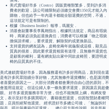
懊悔。
美式賣場好市多（Costco）因販賣種類繁多，受到許多消
費者的歡迎，該公司雖限制必須繳交會費1350元才能入內
購物，但也給予一年內退卡都能全額退費的空間，不過，
這項規定可是有限制的。
根據《Business Insider》報導，瑪麗安．
消基會副董事長李鳳翱指出，根據民法規定，商品有瑕疵
時，商家必須負起退換責任，消費者可以根據「物之瑕疵
擔保請求權」，要求退貨、解除契約或更換新品。
支持退貨的網友認為，皮椅坐兩年就龜裂成這樣，顯見品
質真的很差，因此要求退貨相當有道理，且無條件退貨也
是顧客的權利，還有網友貼出家中同款皮椅照，要證明皮
椅的品質真的不佳。
美式連鎖賣場好市多，因為服務還有許多好用商品，直到現在還
是有許多民眾陸續分享好物，尤其無條件退貨機制，也是讓消費
者喜愛的原因之一，大部分消費者都會秉持自由心證的原則，不
會濫用這規定，但這位婦人拿一條魚要求退貨，原因讓店員超傻
眼。 好市多退貨服務非常方便，但也不能無限上綱，有網友發
文，表示至好市多購買唱片、書籍後想退貨，但因智慧財產權問
題，店員拒絕幫他退貨。 經求證好市多總公司後，「無論拆封
與否，唱片與書籍仍可退貨」。 總公司方面也說明，並非所有