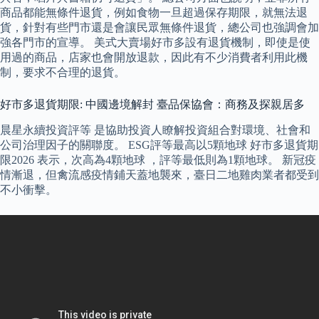
商品都能無條件退貨，例如食物一旦超過保存期限，就無法退
貨，針對有些門市還是會讓民眾無條件退貨，總公司也強調會加
強各門市的宣導。 美式大賣場好市多設有退貨機制，即使是使
用過的商品，店家也會開放退款，因此有不少消費者利用此機
制，要求不合理的退貨。
好市多退貨期限: 中國邊境解封 臺品保協會：商務及探親居多
晨星永續投資評等 是協助投資人瞭解投資組合對環境、社會和
公司治理因子的關聯度。 ESG評等最高以5顆地球 好市多退貨期
限2026 表示，次高為4顆地球 ，評等最低則為1顆地球。 新冠疫
情漸退，但禽流感疫情鋪天蓋地襲來，臺日二地雞肉業者都受到
不小衝擊。