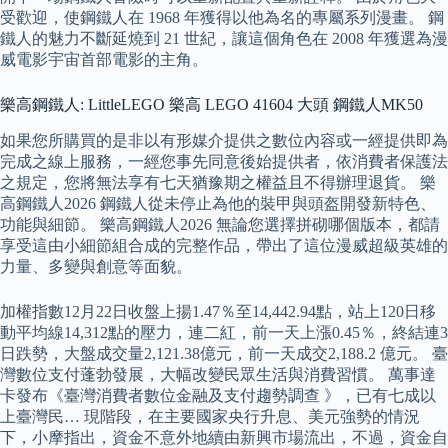
受歡迎，使鋼鐵人在 1968 年獲得以他為名的專屬系列漫畫。 鋼
鐵人的魅力不斷延燒到 21 世紀，讓這個角色在 2008 年獲選為漫
威電影宇宙首部電影的主角。
樂高鋼鐵人: LittleLEGO 樂高 LEGO 41604 大頭 鋼鐵人MK50
如果您所購買的是非以有形媒介提供之數位內容或一經提供即為
完成之線上服務，一經您事先同意後始提供者，依消費者保護法
之規定，您將無法享有七天猶豫期之權益且不得辦理退貨。 樂
高鋼鐵人2026 鋼鐵人從未停止為他的裝甲與頭盔開發新特色、
功能與細節。 樂高鋼鐵人2026 無論您選擇拼砌哪個版本，都請
享受這由小細節組合成的完整作品，帶出了這位漫威超級英雄的
力量、多變與創意等面貌。
加權指數12月22日收盤上揚1.47％至14,442.94點，站上120日移
動平均線14,312點的壓力，連二紅，前一天上漲0.45％，終結連3
日跌勢，大盤成交量2,121.38億元，前一天成交2,188.2 億元。 臺
灣數位支付蓬勃發展，大幅改變民眾生活與消費習慣。 萬事達
卡發布《臺灣消費者數位金融及支付趨勢調查 》，已有七成以
上臺灣民… 現階段，在主要國家央行升息、美元強勢的情況
下，小摩指出，資金不意外地續由新興市場流出，不過，資金自