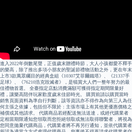
進入2022年倒數尾聲，正值歲末贈禮時節，大人小孩都愛不釋手
的樂高，除了推出多項小朋友的聖誕節禮物活動之外，更在年末
上市3款萬眾矚目的經典盒組《10307艾菲爾鐵塔》、《21337手
足球》、《76210浩克毀滅者》，是犒賞大人們一整年努力的最
佳禮物首選。 全臺指定店點消費滿額可獲得指定期間限量好
禮，讓樂高陪伴玩家歡度歲末佳節時光。 購買前請以購買當時
銷售頁面資料為準自行判斷，該等資訊亦不得作為向第三人為任
何主張之依據，包括但不限於：主張市場上有其他更優惠價格之
補償或其他請求。 代購商品若經配送無法送達，或經代購業者
定相當期限通知您領取而您拒絕領取或無法取得聯繫者，將視為
您同意拋棄代購商品，代購業者將不再另行通知，並依代購業者
所認為適當之方式處理代購商品，您事後不得再請求代購業者交