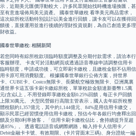
示，近期美元匯價浮動較大，許多民眾開始找時機進場換匯，甚
至有意進場佈局美元資產。 國泰世華繳稅 看準美元商品需求，
這次綜所稅活動特別設計以美金進行回饋，讓卡友可以在獲得回
饋後，直接運用並進行後續的理財投資規劃，為自己創造更多理
財收益。
國泰世華繳稅: 相關新聞
若您同時有綜所稅款項臨時額度調整及分期付款需求，請洽本行
客服辦理。 卡友可於活動網頁或透過語音專線申請調整信用卡
臨時額度，申請成功後，可立即刷卡繳稅，且繳稅金額不佔用信
用卡原可用消費額度。 根據國泰世華銀行公佈方案，持世界
卡、CUBE卡、Costco無限卡、長榮航空極致無限卡、亞洲萬裏
通世界卡這五張卡刷卡繳綜所稅，單筆稅款金額達新臺幣1.5萬
元(含)以上，不用登錄即享繳稅金額0.25%回饋，每正卡戶回饋
上限30萬元。 大型民營銀行高階主管表示，國人去年綜所稅整
體稅額約1,357億元，其中約1,144億元、84%是用信用卡繳交，
顯示民眾已經習慣使用信用卡繳稅，預估今年各銀行均會釋出回
饋及分期0利率搶客，「信用卡刷卡繳稅佔比，會持續提升至超
過85%」。 透過電話語音或網際網路，輸入持卡人信用卡／
Debit金融卡卡號、有效期限、(卡片背面末三碼)、身分證統一編