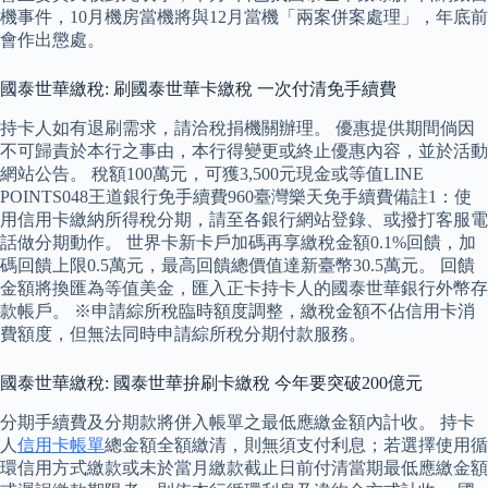
機事件，10月機房當機將與12月當機「兩案併案處理」，年底前
會作出懲處。
國泰世華繳稅: 刷國泰世華卡繳稅 一次付清免手續費
持卡人如有退刷需求，請洽稅捐機關辦理。 優惠提供期間倘因
不可歸責於本行之事由，本行得變更或終止優惠內容，並於活動
網站公告。 稅額100萬元，可獲3,500元現金或等值LINE
POINTS048王道銀行免手續費960臺灣樂天免手續費備註1：使
用信用卡繳納所得稅分期，請至各銀行網站登錄、或撥打客服電
話做分期動作。 世界卡新卡戶加碼再享繳稅金額0.1%回饋，加
碼回饋上限0.5萬元，最高回饋總價值達新臺幣30.5萬元。 回饋
金額將換匯為等值美金，匯入正卡持卡人的國泰世華銀行外幣存
款帳戶。 ※申請綜所稅臨時額度調整，繳稅金額不佔信用卡消
費額度，但無法同時申請綜所稅分期付款服務。
國泰世華繳稅: 國泰世華拚刷卡繳稅 今年要突破200億元
分期手續費及分期款將併入帳單之最低應繳金額內計收。 持卡
人
信用卡帳單
總金額全額繳清，則無須支付利息；若選擇使用循
環信用方式繳款或未於當月繳款截止日前付清當期最低應繳金額