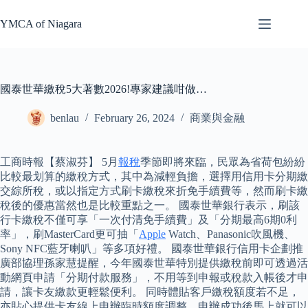
Skip
to
YMCA of Niagara
content
國泰世華繳稅5大著數2026!專家建議咁做…
benlau
February 26, 2024
商業與金融
工商時報【蔡淑芬】 5月
報稅
季節即將來臨，民眾為省荷包紛紛
比較最划算的繳稅方式，其中為減輕負擔，選擇用信用卡分期繳
交綜所稅，或以指定方式刷卡繳稅來折免手續費等，然而刷卡繳
稅後的優惠當然也是比較重點之一。 國泰世華銀行表示，刷該
行卡繳稅不僅可享「一次付清免手續費」及「分期最高6期0利
率」，刷MasterCard更可抽「
Apple
Watch、Panasonic吹風機、
Sony NFC藍牙喇叭」等多項好禮。 國泰世華銀行信用卡企劃推
廣部協理孫家慧提醒，今年國泰世華特別提供繳稅前即可透過活
動網頁申請「分期付款服務」，不用等到申報或稅款入帳後才申
請，讓卡友繳款更輕鬆便利。 同時體貼客戶繳稅額度若不足，
亦貼心提供卡友線上申辦臨時額度調整，申辦成功後馬上就可以