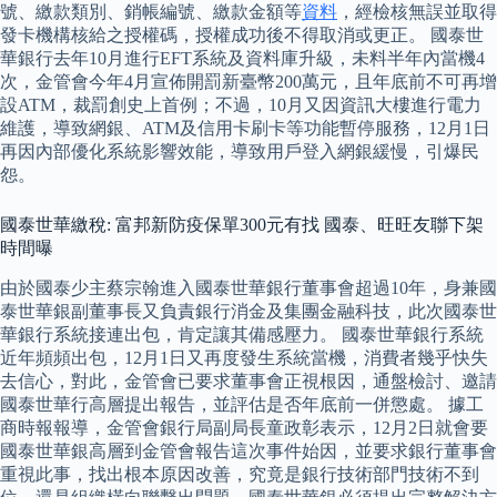
號、繳款類別、銷帳編號、繳款金額等
資料
，經檢核無誤並取得
發卡機構核給之授權碼，授權成功後不得取消或更正。 國泰世
華銀行去年10月進行EFT系統及資料庫升級，未料半年內當機4
次，金管會今年4月宣佈開罰新臺幣200萬元，且年底前不可再增
設ATM，裁罰創史上首例；不過，10月又因資訊大樓進行電力
維護，導致網銀、ATM及信用卡刷卡等功能暫停服務，12月1日
再因內部優化系統影響效能，導致用戶登入網銀緩慢，引爆民
怨。
國泰世華繳稅: 富邦新防疫保單300元有找 國泰、旺旺友聯下架
時間曝
由於國泰少主蔡宗翰進入國泰世華銀行董事會超過10年，身兼國
泰世華銀副董事長又負責銀行消金及集團金融科技，此次國泰世
華銀行系統接連出包，肯定讓其備感壓力。 國泰世華銀行系統
近年頻頻出包，12月1日又再度發生系統當機，消費者幾乎快失
去信心，對此，金管會已要求董事會正視根因，通盤檢討、邀請
國泰世華行高層提出報告，並評估是否年底前一併懲處。 據工
商時報報導，金管會銀行局副局長童政彰表示，12月2日就會要
國泰世華銀高層到金管會報告這次事件始因，並要求銀行董事會
重視此事，找出根本原因改善，究竟是銀行技術部門技術不到