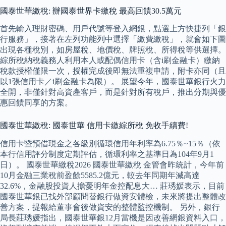
國泰世華繳稅: 辦國泰世界卡繳稅 最高回饋30.5萬元
首先輸入理財密碼、用戶代號等登入網銀，點選上方快捷列「銀
行服務」，接著在左列功能列中選擇「繳費繳稅」，就會如下圖
出現各種稅別，如房屋稅、地價稅、牌照稅、所得稅等供選擇。
綜所稅納稅義務人利用本人或配偶信用卡（含i刷金融卡）繳納
稅款授權僅限一次，授權完成後即無法重複申請，附卡亦同（且
以1張信用卡／i刷金融卡為限）。 展望今年，國泰世華銀行火力
全開，非僅針對高資產客戶，而是針對所有稅戶，推出分期與優
惠回饋同享的方案。
國泰世華繳稅: 國泰世華 信用卡繳綜所稅 免收手續費!
信用卡暨預借現金之各級別循環信用年利率為6.75％~15％（依
本行信用評分制度定期評估，循環利率之基準日為104年9月1
日）。 國泰世華繳稅2026 國泰世華繳稅 金管會昨統計，今年前
10月金融三業稅前盈餘5585.2億元，較去年同期年減高達
32.6%，金融股投資人擔憂明年金控配息大… 莊琇媛表示，目前
國泰世華銀已找外部顧問替銀行做資安體檢，未來將提出整體改
善方案，提報給董事會後做資安的整體監控機制。 另外，銀行
局長莊琇媛指出，國泰世華銀12月當機是因改善網銀資料入口，