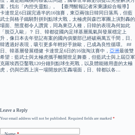
位，還是組織橫向聯繫出問題，國泰世華銀必須提出完整解決方
案，找出「內控失靈點」。 【臺灣醒報記者宋秉謙綜合報導】
卡達世足6日踢完過半的16強賽，東亞兩強日韓同日落馬，但藍
武士與格子鐵騎對拼到點球大戰，太極虎與森巴軍團上演對轟的
場面、態度都令人讚賞，同為東亞人種，日韓的表現為何如此
「脫亞入歐」？ 日、韓都從國內足球基層風氣與發展穩定上
升，像日本去年登記有案的國內俱樂部已經破兩萬五千間，日、
韓透過好表現，吸引更多年輕好手旅歐，已成為良性循環。 ##
日、韓基層發展穩健 卡達世足6日的16強淘汰賽中，
亞洲
最後雙
希望：藍武士與太極虎攜手離開世足舞臺，但藍武士與上屆亞軍
克羅埃西亞鑿戰120分鐘到點球生死戰，以及體能雖用盡的太極
虎，仍與巴西上演一場開放的互轟場面，日、韓都以各…
Leave a Reply
Your email address will not be published.
Required fields are marked
*
Name
*