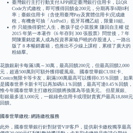
臺灣銀行主打行動支付APP綁定臺灣銀行信用卡，以QR
Code方式繳稅，即可獲得回饋金200元，分期再享6期0利
率；臺銀信用卡（含使用臺灣Pay及實體信用卡)完成繳
稅，有機會可抽「AirPod3」藍牙耳機乙組，限量10組。
作 只能換得窮忙人生，教孩子從小當股東 賺回自主權 從
2015 年第一本著作《6 年存到 300 張股票》問世後，7 年
間陳重銘從素人成為投資界家喻戶曉的存股達人，一路出
版了 8 本暢銷書籍，也推出不少線上課程，累積了廣大的
粉絲羣。
花旗銀刷卡每滿3萬～30萬，最高回饋200元，但最高回饋2,000
元，超過500萬則可額外獲得暖風扇。 國泰世華銀CUBE卡、
Costco無限卡等卡友，刷滿100萬最高可以獲得0.35％回饋，如果
是國泰世界卡新卡可以再加碼0.1％回饋，最高可達0.45％回饋，
惟今年國泰世華主打繳稅回饋將換匯為等值美元。 但星展銀、
彰銀最多送3,000元，一銀綠色信用卡或理財貴賓戶最高18,888元
回饋。
國泰世華繳稅: 網路繳稅服務
此外，國泰世華銀行針對財管VIP客戶，提供刷卡繳稅獨享最高