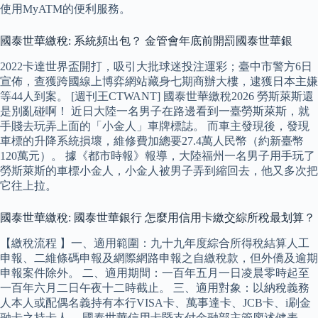
使用MyATM的便利服務。
國泰世華繳稅: 系統頻出包？ 金管會年底前開罰國泰世華銀
2022卡達世界盃開打，吸引大批球迷投注運彩；臺中市警方6日
宣佈，查獲跨國線上博弈網站藏身七期商辦大樓，逮獲日本主嫌
等44人到案。 [週刊王CTWANT] 國泰世華繳稅2026 勞斯萊斯還
是別亂碰啊！ 近日大陸一名男子在路邊看到一臺勞斯萊斯，就
手賤去玩弄上面的「小金人」車牌標誌。 而車主發現後，發現
車標的升降系統損壞，維修費加總要27.4萬人民幣（約新臺幣
120萬元）。 據《都市時報》報導，大陸福州一名男子用手玩了
勞斯萊斯的車標小金人，小金人被男子弄到縮回去，他又多次把
它往上拉。
國泰世華繳稅: 國泰世華銀行 怎麼用信用卡繳交綜所稅最划算？
【繳稅流程 】一、適用範圍：九十九年度綜合所得稅結算人工
申報、二維條碼申報及網際網路申報之自繳稅款，但外僑及逾期
申報案件除外。 二、適用期間：一百年五月一日凌晨零時起至
一百年六月二日午夜十二時截止。 三、適用對象：以納稅義務
人本人或配偶名義持有本行VISA卡、萬事達卡、JCB卡、i刷金
融卡之持卡人。 國泰世華信用卡暨支付金融部主管廖述健表