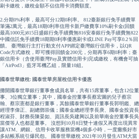
刷卡繳稅，繳稅金額不佔信用卡消費額度。
2.分期0%利率，最高可分12期0利率。 812臺新銀行免手續費單
筆滿2萬元，最高18期0利率信用卡新戶繳費享10%刷卡金(回饋
最高1000元)815日盛銀行免手續費無816安泰銀行免手續費無822
中國信託免手續費18期期0利率優惠刷卡或LINE Pay可享0.2％回
饋。 臺灣銀行主打行動支付APP綁定臺灣銀行信用卡，以QR
Code方式繳稅，即可獲得回饋金200元，分期再享6期0利率；臺
銀信用卡（含使用臺灣Pay及實體信用卡)完成繳稅，有機會可抽
「AirPod3」藍牙耳機乙組，限量10組。
國泰世華繳稅: 國泰世華房屋稅信用卡優惠
攤開國泰世華銀行董事會成員名單，共有15席董事，包含12位董
事、3位獨立董事；其中，國泰金控董事長蔡宏圖的兒子蔡宗
翰、蔡宗憲都是銀行董事，其餘國泰世華銀行董事長郭明鑑、總
經理李偉正、副總鄧崇儀；國泰金總經理李長庚、國泰金投資長
程淑芬、財務長陳晏如、資訊長吳建興以及前華南金控董事長吳
當傑等人也都是董事。 沒想到10月8日雙十連假又再度出現異常
讓ATM、網銀、信用卡收單服務當機4個多小時，一度癱瘓好市
多結帳系統引爆民怨。 國泰世華繳稅 2021年10月發生ATM大當