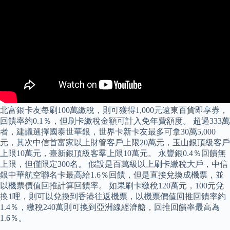
北富銀卡友每刷100萬繳稅，則可獲得1,000元遠東百貨即享券，
回饋率約0.1％，但刷卡繳稅金額可計入免年費額度。 超過333萬
者，建議選擇國泰世華銀，世界卡新卡友最多可拿30萬5,000
元，其次中信首富家以上財管客戶上限20萬元，玉山銀頂級客戶
上限10萬元，臺新銀頂級客羣上限10萬元。 永豐銀0.4％回饋無
上限，但僅限定300名。 假設是百萬級以上刷卡繳稅大戶，中信
銀中華航空聯名卡最高給1.6％回饋，但是直接兌換成機票，並
以機票價值回推計算回饋率。 如果刷卡繳稅120萬元，100元兌
換1哩，則可以兌換到香港往返機票，以機票價值回推回饋率約
1.4％，繳稅240萬則可換到亞洲線經濟艙，回推回饋率最高為
1.6％。