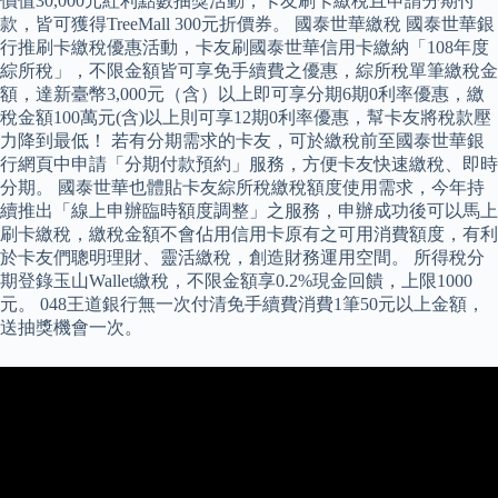
價值30,000元紅利點數抽獎活動；卡友刷卡繳稅且申請分期付
款，皆可獲得TreeMall 300元折價券。 國泰世華繳稅 國泰世華銀
行推刷卡繳稅優惠活動，卡友刷國泰世華信用卡繳納「108年度
綜所稅」，不限金額皆可享免手續費之優惠，綜所稅單筆繳稅金
額，達新臺幣3,000元（含）以上即可享分期6期0利率優惠，繳
稅金額100萬元(含)以上則可享12期0利率優惠，幫卡友將稅款壓
力降到最低！ 若有分期需求的卡友，可於繳稅前至國泰世華銀
行網頁中申請「分期付款預約」服務，方便卡友快速繳稅、即時
分期。 國泰世華也體貼卡友綜所稅繳稅額度使用需求，今年持
續推出「線上申辦臨時額度調整」之服務，申辦成功後可以馬上
刷卡繳稅，繳稅金額不會佔用信用卡原有之可用消費額度，有利
於卡友們聰明理財、靈活繳稅，創造財務運用空間。 所得稅分
期登錄玉山Wallet繳稅，不限金額享0.2%現金回饋，上限1000
元。 048王道銀行無一次付清免手續費消費1筆50元以上金額，
送抽獎機會一次。