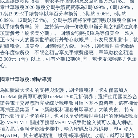
或遲誤繳款期限者，則依本行循環利息及違約金方式計收。 國
泰世華繳稅2026 繳稅分期手續費費率為3期0.99%，6期1.99%，
12期3.99%(手續費率以年百分率換算，3期約 5.96%、6期約
6.89%、12期約7.54%)。 分期手續費將依申請期數以繳稅金額乘
以手續費費率計算，並於第一期一併收取申辦分期之相關注意事
項請參考「刷卡樂分期」。 回饋金額將換匯為等值美金，匯入
正卡持卡人的國泰世華銀行外幣存款帳戶，卡友只要刷對卡，就
能繳稅金、賺美金，回饋輕鬆入袋。 另外，刷國泰世華卡繳納
去年度綜所稅，不限金額皆享免手續費優惠，單筆繳稅金額達
3,000元（含）以上，可有分期12期0利率，幫卡友減輕壓力免煩
心。
國泰世華繳稅: 網站導覽
為回饋廣大卡友的支持與愛護，刷卡繳稅後，卡友僅需加入
TreeMall會員即可獲得TreeMall 300元折價券；選擇使用國泰綜合
證券電子交易憑證完成綜所稅申報且留下基本資料者，還有機會
再抽王品集團「hot 7新鐵板料理套餐即享券」大啖美食。 持有
其他銀行晶片卡的客戶，也可以享受國泰世華銀行的便利繳稅服
務-MyATM！ 關鍵字搜尋MyATM或手動輸入就可以進入網站。
插入晶片金融卡於讀卡機中，輸入密碼及認證碼後，即可登入
MyATM。 於主選單點選「繳稅/帳單/捐款」功能，就可以開始