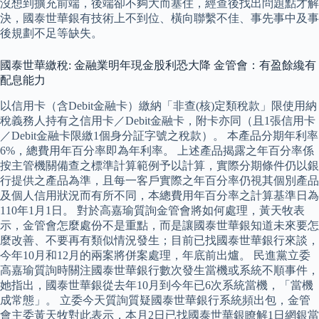
沒想到擴充前端，後端卻不夠大而塞住，經查後找出問題點才解
決，國泰世華銀有技術上不到位、橫向聯繫不佳、事先事中及事
後規劃不足等缺失。
國泰世華繳稅: 金融業明年現金股利恐大降 金管會：有盈餘纔有
配息能力
以信用卡（含Debit金融卡）繳納「非查(核)定類稅款」限使用納
稅義務人持有之信用卡／Debit金融卡，附卡亦同（且1張信用卡
／Debit金融卡限繳1個身分証字號之稅款）。 本產品分期年利率
6%，總費用年百分率即為年利率。 上述產品揭露之年百分率係
按主管機關備查之標準計算範例予以計算，實際分期條件仍以銀
行提供之產品為準，且每一客戶實際之年百分率仍視其個別產品
及個人信用狀況而有所不同，本總費用年百分率之計算基準日為
110年1月1日。 對於高嘉瑜質詢金管會將如何處理，黃天牧表
示，金管會怎麼處份不是重點，而是讓國泰世華銀知道未來要怎
麼改善、不要再有類似情況發生；目前已找國泰世華銀行來談，
今年10月和12月的兩案將併案處理，年底前出爐。 民進黨立委
高嘉瑜質詢時關注國泰世華銀行數次發生當機或系統不順事件，
她指出，國泰世華銀從去年10月到今年已6次系統當機，「當機
成常態」。 立委今天質詢質疑國泰世華銀行系統頻出包，金管
會主委黃天牧對此表示，本月2日已找國泰世華銀瞭解1日網銀當