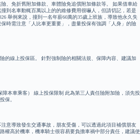
險、免折舊附加條款、車體險免追償附加條款等。 如果借車給
然撞到名車動輒百萬以上的的維修費用很嚇人，但請切記，若是
6 舉例來說，撞到一名年薪60萬的35歲上班族，導致他永久失
，投保時需注意「人比車更重要」，盡量投保有強調「人身」的險
險的線上投保區。 針對強制險的相關法規、保障內容、建議加
障本車乘客） 線上投保限制 此為第三人責任險附加險，須先投
加投保。
不注意導致發生交通事故，朋友受傷，可以透過此項目補償朋友
人的路權高於機車，機車騎士很容易要負擔車禍中部分責任，建議使