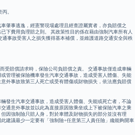
於丙。
汽車肇事逃逸，經憲警現場處理且經查證屬實者，亦負賠償之
已下費用負理賠之則。 其政策性目的係在藉由強制汽車所有人
交通事故受害人之損失獲得基本補償，並維護道路交通安全與秩
而受賠償請求時，保險公司負賠償之責。 交通事故僅造成車輛
用或管理被保險機車發生汽車交通事故，造成受害人體傷、失能
生意外事故致第三人死亡或受有體傷或財物損失，依法應負賠償
理被保險車輛發生汽車交通事故，造成受害人體傷、失能或死亡者，不論
車交通意外事故並以此為直接原因致乘坐或上下被保險汽車之乘
，但因強制險只賠人身，對於車體及財物損失的部分並沒有理
因此建議最少一定要有「強制險+任意第三人責任險」纔能夠開車