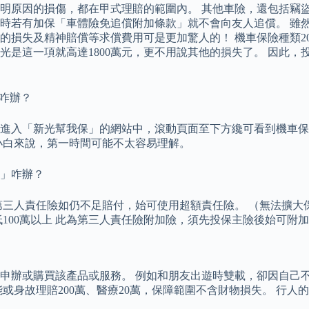
明原因的損傷，都在甲式理賠的範圍內。 其他車險，還包括竊盜
時若有加保「車體險免追償附加條款」就不會向友人追償。 雖
損失及精神賠償等求償費用可是更加驚人的！ 機車保險種類202
光是這一項就高達1800萬元，更不用說其他的損失了。 因此
咋辦？
進入「新光幫我保」的網站中，滾動頁面至下方纔可看到機車保
小白來說，第一時間可能不太容易理解。
」咋辦？
三人責任險如仍不足賠付，始可使用超額責任險。 （無法擴大保
低100萬以上 此為第三人責任險附加險，須先投保主險後始可附
申辦或購買該產品或服務。 例如和朋友出遊時雙載，卻因自己
或身故理賠200萬、醫療20萬，保障範圍不含財物損失。 行