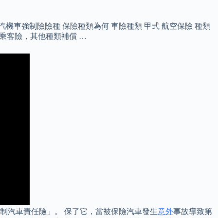
車強制險險種 保險種類為何 車險種類 甲式 航空保險 種類
乘客險，其他種類補償 …
制汽車責任險」。 保了它，當被保險汽車發生
意外
事故導致第