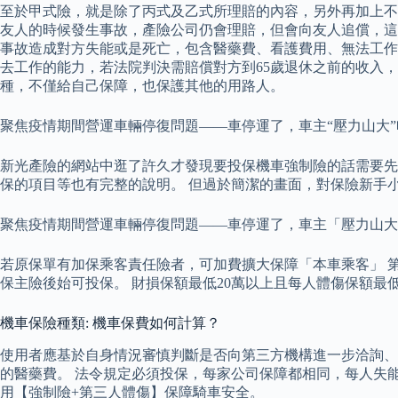
至於甲式險，就是除了丙式及乙式所理賠的內容，另外再加上不
友人的時候發生事故，產險公司仍會理賠，但會向友人追償，這
事故造成對方失能或是死亡，包含醫藥費、看護費用、無法工作的
去工作的能力，若法院判決需賠償對方到65歲退休之前的收入，
種，不僅給自己保障，也保護其他的用路人。
聚焦疫情期間營運車輛停復問題——車停運了，車主“壓力山大”
新光產險的網站中逛了許久才發現要投保機車強制險的話需要先
保的項目等也有完整的說明。 但過於簡潔的畫面，對保險新手
聚焦疫情期間營運車輛停復問題——車停運了，車主「壓力山大
若原保單有加保乘客責任險者，可加費擴大保障「本車乘客」 第
保主險後始可投保。 財損保額最低20萬以上且每人體傷保額最
機車保險種類: 機車保費如何計算？
使用者應基於自身情況審慎判斷是否向第三方機構進一步洽詢、
的醫藥費。 法令規定必須投保，每家公司保障都相同，每人失能
用【強制險+第三人體傷】保障騎車安全。