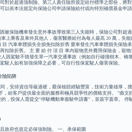
司對於超過強制險、第三人責任險所規定給付標準之部份，將對
可以依本法規定向保險公司申請保險給付或向特別補償基金申請
保 障 內 容 因被保險機車發生意外事故導致第三人失能時，保險公
乘客及車外其他人，傷害醫療給付為每人最高 20 萬，失能給付最
 項 目 汽車車體損失全損免扣除折舊 愛車發生汽車車體損失保
折舊。 主 要 給 付 項 目 車內寵物意外費用保險金，寵物意
駛人因駕駛不慎發生單一汽車交通事故（例如自行碰撞樹木、橋
駕駛人如有加強保障之必要，可自行投保駕駛人傷害保險。
全險陷阱
的不同，安排資信等級過硬，覈保核賠經驗豐富，技術力量雄厚，
提下，給客戶提供最全面的服務和極具競爭性的價格支持。 ”曲
駛的，投保人需提交“停駛機動車復駛申請書”，並簽字蓋章。 
)
且政府也規定必保強制險。 一、承保範圍