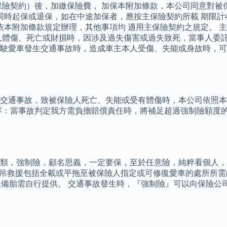
保險契約）後，加繳保險費， 加保本附加條款，本公司同意對被
約同時起保或退保，如在中途加保者，應按主保險契約所載 期限
加條款規定辦理，其他事項均 適用主保險契約之規定。 主 要 機車
第三人體傷、死亡或財損時，因涉及過失傷害或過失致死，當事人
當車主本人駕駛愛車發生交通事故時，造成車主本人受傷、失能或身故
交通事故，致被保險人死亡、失能或受有體傷時，本公司依照本
：當事故判定我方需負擔賠償責任時，將補足超過強制險額度的賠償
類，強制險，顧名思義，一定要保，至於任意險，純粹看個人，
 ● 拖吊救援包括全載或平拖至被保險人指定或可修復愛車的處所所
；但備胎需自行提供。 交通事故發生時，『強制險』可以向保險