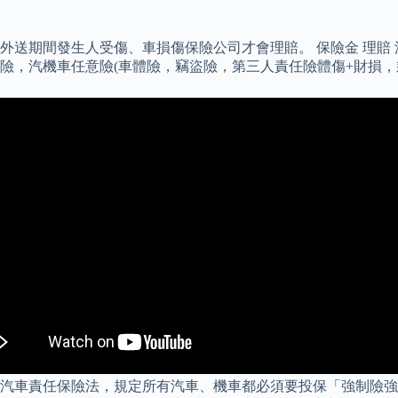
期間發生人受傷、車損傷保險公司才會理賠。 保險金 理賠 汽機
任險，汽機車任意險(車體險，竊盜險，第三人責任險體傷+財損，
汽車責任保險法，規定所有汽車、機車都必須要投保「強制險強