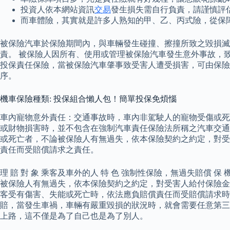
投資人依本網站資訊
交易
發生損失需自行負責，請謹慎評
而車體險，其實就是許多人熟知的甲、乙、丙式險，從保
被保險汽車於保險期間內，與車輛發生碰撞、擦撞所致之毀損滅
責。 被保險人因所有、使用或管理被保險汽車發生意外事故，
投保責任保險，當被保險汽車肇事致受害人遭受損害，可由保險
序。
機車保險種類: 投保組合懶人包！簡單投保免煩惱
車內寵物意外責任：交通事故時，車內非駕駛人的寵物受傷或死
或財物損害時，並不包含在強制汽車責任保險法所稱之汽車交通
或死亡者，不論被保險人有無過失，依本保險契約之約定，對受
責任而受賠償請求之責任。
理 賠 對 象 乘客及車外的人 特 色 強制性保險，無過失賠償
被保險人有無過失，依本保險契約之約定，對受害人給付保險金
客受有傷害、失能或死亡時，依法應負賠償責任而受賠償請求時
賠，當發生車禍，車輛有嚴重毀損的狀況時，就會需要任意第三
上路，這不僅是為了自己也是為了別人。