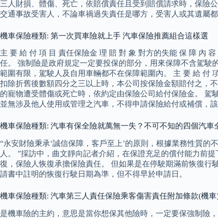
三人財損、體傷、死亡，依賠償責任且受到賠償請求時，保險公
交通事故受害人，不論車禍過失責任是哪方，受害人或其遺屬都
機車保險種類: 第一次買車險就上手 汽車保險推薦組合這樣選
主 要 給 付 項 目 責任保險金 理 賠 對 象 對方的失能 
任。 強制險是政府規定一定要投保的部分，用來保障不含駕駛的車上
範圍有限，駕駛人及自用車輛都不在保障範圍內。 主 要 給 付
扣除折舊後數額四分之三以上時，本公司按保險金額賠付之，不再扣除
的寵物遭受體傷或死亡時，依約定由保險公司給付保險金。 駕
並無涉及他人使用或管理之汽車，不得申請保險給付或補償，該
機車保險種類: 汽車有保全險就萬無一失？不可不知的四個汽車
“永安財險秉承‘誠信保障，客戶至上’的原則，根據業務性質
人。 ”採訪中，曲文靜向記者介紹，在保證充足的償付能力前
復，保險人恢復承擔保險責任。 但如果是在停駛期滿前恢復行
請書中註明的恢復行駛日期為準，但不得早於申請日。
機車保險種類: 汽車第三人責任保險乘客傷害責任附加條款(機車
是機車險的主約，意思是當你想保其他險時，一定要保強制險，