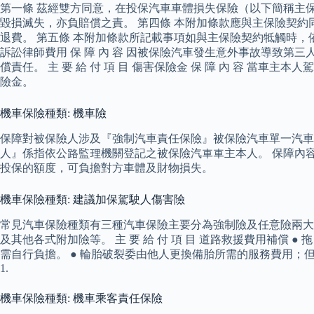
第一條 茲經雙方同意，在投保汽車車體損失保險（以下簡稱主
毀損滅失，亦負賠償之責。 第四條 本附加條款應與主保險契
退費。 第五條 本附加條款所記載事項如與主保險契約牴觸時，依本附
訴訟律師費用 保 障 內 容 因被保險汽車發生意外事故導致
償責任。 主 要 給 付 項 目 傷害保險金 保 障 內 容 
險金。
機車保險種類: 機車險
保障對被保險人涉及『強制汽車責任保險』被保險汽車單一汽車
人』係指依公路監理機關登記之被保險汽車車主本人。 保障內容
投保的額度，可負擔對方車體及財物損失。
機車保險種類: 建議加保駕駛人傷害險
常見汽車保險種類有三種汽車保險主要分為強制險及任意險兩大
及其他各式附加險等。 主 要 給 付 項 目 道路救援費用補償
需自行負擔。 ● 輪胎破裂委由他人更換備胎所需的服務費用
1.
機車保險種類: 機車乘客責任保險