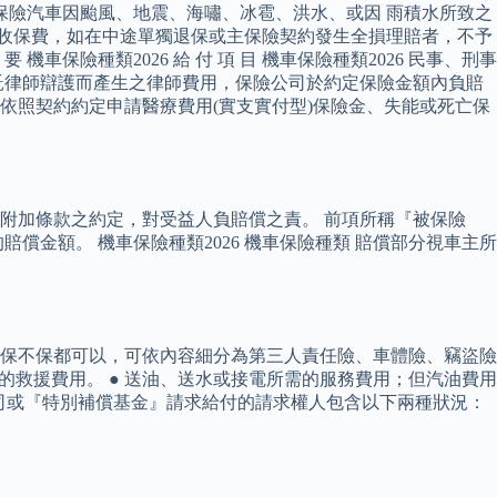
保險汽車因颱風、地震、海嘯、冰雹、洪水、或因 雨積水所致之
計收保費，如在中途單獨退保或主保險契約發生全損理賠者，不予
保險種類2026 給 付 項 目 機車保險種類2026 民事、刑事
委託律師辯護而產生之律師費用，保險公司於約定保險金額內負賠
時，可依照契約約定申請醫療費用(實支實付型)保險金、失能或死亡保
附加條款之約定，對受益人負賠償之責。 前項所稱『被保險
金額。 機車保險種類2026 機車保險種類 賠償部分視車主所
保不保都可以，可依內容細分為第三人責任險、車體險、竊盜險
需的救援費用。 ● 送油、送水或接電所需的服務費用；但汽油費用
公司或『特別補償基金』請求給付的請求權人包含以下兩種狀況：