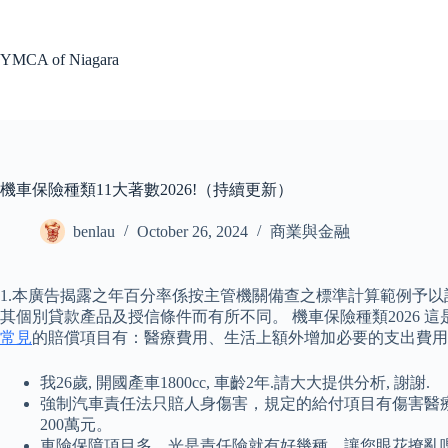
Skip
to
content
YMCA of Niagara
機車保險種類11大著數2026!（持續更新）
benlau
October 26, 2024
商業與金融
1.本廣告揭露之年百分率係按主管機關備查之標準計算範例予以
其個別貸款產品及授信條件而有所不同。 機車保險種類2026
常見
的賠償項目有：醫療費用、生活上額外增加必要的支出費用
我26歲, 開國產車1800cc, 車齡2年.請大大提供分析, 謝謝.
強制汽車責任法只賠人身傷害，規定的給付項目有傷害醫療
200萬元。
車險保障項目多，光是責任險就有好幾種，讓您眼花撩亂