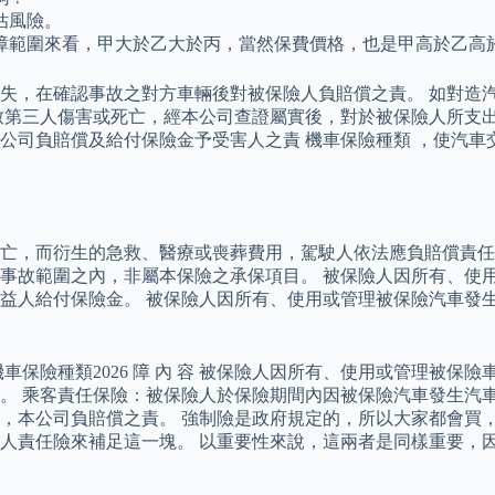
估風險。
障範圍來看，甲大於乙大於丙，當然保費價格，也是甲高於乙高
失，在確認事故之對方車輛後對被保險人負賠償之責。 如對造
致第三人傷害或死亡，經本公司查證屬實後，對於被保險人所支出
公司負賠償及給付保險金予受害人之責 機車保險種類 ，使汽車
亡，而衍生的急救、醫療或喪葬費用，駕駛人依法應負賠償責任
事故範圍之內，非屬本保險之承保項目。 被保險人因所有、使
益人給付保險金。 被保險人因所有、使用或管理被保險汽車發
 保 機車保險種類2026 障 內 容 被保險人因所有、使用或管
。 乘客責任保險：被保險人於保險期間內因被保險汽車發生汽
，本公司負賠償之責。 強制險是政府規定的，所以大家都會買
人責任險來補足這一塊。 以重要性來說，這兩者是同樣重要，