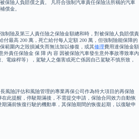
被保險人負賠償之責。 凡符合強制汽車責任保險法所稱的汽車
補償金。
司對超過強制險及第三人責任險之保險金額總和時，對被保險人負賠償責
高 200 萬，死亡給付每人定額 200 萬，但強制險能保障的
險承保範圍內之毀損滅失而無法加以修復，或其
修理
費用達保險金額
外責任保險金 保 障 內 容 因被保險汽車發生意外事故導致車內
墩、電線桿等），駕駛人之傷害或死亡係因自己駕駛不慎所致，
擅長風險評估和風險管理的專業再保公司作為特大項目的再保險
文靜在此提醒，停駛期滿後，不需提交申請，保險合同效力自動恢
停駛期滿前恢復行駛的機動車，其保險期間的恢復起期，以復駛申