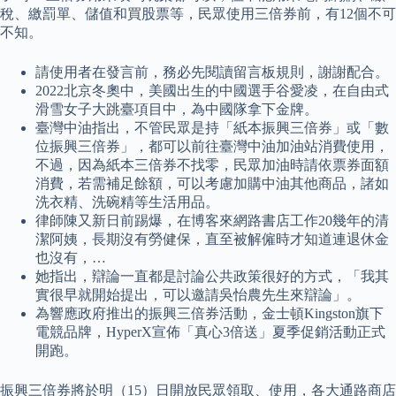
稅、繳罰單、儲值和買股票等，民眾使用三倍券前，有12個不可
不知。
請使用者在發言前，務必先閱讀留言板規則，謝謝配合。
2022北京冬奧中，美國出生的中國選手谷愛凌，在自由式
滑雪女子大跳臺項目中，為中國隊拿下金牌。
臺灣中油指出，不管民眾是持「紙本振興三倍券」或「數
位振興三倍券」，都可以前往臺灣中油加油站消費使用，
不過，因為紙本三倍券不找零，民眾加油時請依票券面額
消費，若需補足餘額，可以考慮加購中油其他商品，諸如
洗衣精、洗碗精等生活用品。
律師陳又新日前踢爆，在博客來網路書店工作20幾年的清
潔阿姨，長期沒有勞健保，直至被解僱時才知道連退休金
也沒有，…
她指出，辯論一直都是討論公共政策很好的方式，「我其
實很早就開始提出，可以邀請吳怡農先生來辯論」。
為響應政府推出的振興三倍券活動，金士頓Kingston旗下
電競品牌，HyperX宣佈「真心3倍送」夏季促銷活動正式
開跑。
振興三倍券將於明（15）日開放民眾領取、使用，各大通路商店