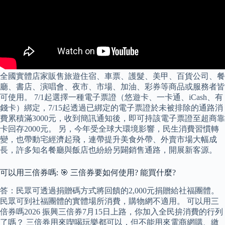
全國實體店家販售旅遊住宿、車票、護髮、美甲、百貨公司、餐
廳、書店、演唱會、夜市、市場、加油、彩券等商品或服務者皆
可使用。 7/1起選擇一種電子票證（悠遊卡、一卡通、iCash、有
錢卡）綁定，7/15起透過已綁定的電子票證於未被排除的通路消
費累積滿3000元，收到簡訊通知後，即可持該電子票證至超商靠
卡回存2000元。 另，今年受全球大環境影響，民生消費習慣轉
變，也帶動宅經濟起飛，連帶提升美食外帶、外賣市場大幅成
長，許多知名餐廳與飯店也紛紛另闢銷售通路，開展新客源。
可以用三倍券嗎: 🎯 三倍券要如何使用? 能買什麼?
答：民眾可透過捐贈碼方式將回饋的2,000元捐贈給社福團體。
民眾可到社福團體的實體場所消費，購物網不適用。 可以用三
倍券嗎2026 振興三倍券7月15日上路，你加入全民拚消費的行列
了嗎？ 三倍券用來喫喝玩樂都可以，但不能用來電商網購、繳