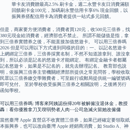
華卡友消費贈最高2.5% 刷卡金，週二永豐卡友日消費滿額
回饋刷卡金100元，加碼刷永豐信用卡享6% 現金回饋，以
振興券搭配信用卡為消費者提供一站式多元回饋。
但是，商家要方便消費者，消費者買120元，收500元三倍券，找
380元現金給消費者，經濟部也不禁止。 所謂不能儲值是指，拿
到三倍券實體券之後，不能直接加值悠遊卡。 可以用三倍券嗎
2026 但是可以用以下方式達到同樣的目的：一、以記名悠遊卡
上網綁定三倍券，三倍券採實名制，不然不知道誰拿到、誰沒拿
到，所以必須是記名的悠遊卡才能綁定。 有綁定金融卡者都屬
記名悠遊卡，如果是不記名的，就先去辦理記名。 教育部也說
明，依振興三倍券主管機關經濟部所提供之常見問答，學校收取
民眾以三倍券繳交學雜費者，可至銀行或郵局提供統一編號號碼
即可兌付。 至於學校收受振興三倍券之相關說明，之後將另行
函知學校。
可以用三倍券嗎: 博客來阿姨認份掃20年被解僱沒退休金，教授
轟：看你優雅拿刀叉喫弱勢者人肉⋯公司急滅火留她改僱傭
當然臺灣 Apple 直營店不收實體三倍券，如果已經確定要領取紙
本振興券，也可以改由臺灣 Apple 經銷商消費，如 Studio A、神