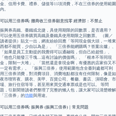
金、信用卡費、禮券、儲值等11項消費，不在三倍券的使用範圍
內。
可以用三倍券嗎: 攤商收三倍券願意找零 經濟部：不禁止
振興券高鐵、臺鐵或北捷，具使用期限的回數票，是否適用？
可以使用五倍券購買高鐵及臺鐵具使用期限之回數票。 （圖／
讀者提供）貼文一出，網友紛紛回應「等同現金個大頭，一堆東
西都不能買，少自以為是」、「三倍券能網購嗎？答案出爐」、
「如果是員工主動提的我覺得可以通融啦，但自己給超怪」、
「他也只能發三千塊…這有討論的價值嗎」、「根本不等同現
金，限制一大堆」、「當然還是拿現金啊，有優惠的店家你又不
一定有需求」。 「振興三倍券」使用範圍包含全臺到處都可利
用三倍券消費，對消費項目、消費地點都沒有任何限制，像是如
夜市喫宵夜、購衣、美甲、百貨公司、餐廳、書店、演唱會、市
場、旅行住宿等等，甚至用來買交通車票或是也可以。 等問
題，引新聞替讀者們整理了完整的懶人包，讓大家可以清楚瞭解
「三倍券」的
功能
與用途。
可以用三倍券嗎: 振興券 (振興三倍券)｜常見問題