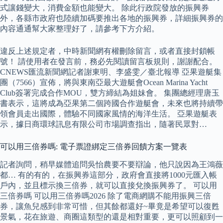
式讓錢變大，消費金額也能變大。 除此行政院發放的振興券
外，各縣市政府也陸續加碼要推出各地的振興券，詳細振興券的
內容通通幫大家整理好了，請參考下方介紹。
違反上述規定者，中時新聞網有權刪除留言，或者直接封鎖帳
號！ 請使用者在發言前，務必先閱讀留言板規則，謝謝配合。
CNEWS匯流新聞網記者謝東明、李盛雯／臺北報導 亞果遊艇集
團（7566）宣佈，將與東南亞最大遊艇會Ocean Marina Yacht
Club簽署完成合作MOU，雙方締結為姐妹會。 集團總經理唐玉
書表示，這將成為亞果第二個跨國合作遊艇會，未來也將持續帶
領會員走出國際，體驗不同國家風情的海洋生活。 亞果遊艇表
示，據日商環球訊息有限公司市場調查指出，隨著民眾對…
可以用三倍券嗎: 電子票證綁定三倍券回饋方案一覽表
記者詢問，稍早媒體追問吳怡農要不要辯論，他只說因為王鴻薇
都… 有的有的，在振興券這部分，政府會直接將1000元匯入帳
戶內，並且標示換三倍券，就可以直接兌換振興券了。 可以用
三倍券嗎 可以用三倍券嗎2026 除了電商網購不能用振興三倍
券，讓魚兒感到非常可惜，但其餘都還好~畢竟是希望可以復甦
景氣，花在旅遊、商圈這類型的還是相對重要，更可以照顧到一