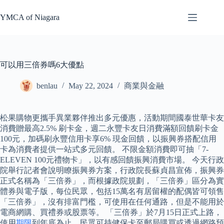
Skip
to
YMCA of Niagara
content
可以用三倍券嗎6大優點
benlau
May 22, 2024
商業與金融
松果購物更攜手異業夥伴推出多元優惠，活動期間國泰世華卡友
消費贈最高2.5% 刷卡金，週二永豐卡友日消費滿額回饋刷卡金
100元，加碼刷永豐信用卡享6% 現金回饋，以振興券搭配信用
卡為消費者提供一站式多元回饋。 不限金額消費即可抽「7-
ELEVEN 100元禮物卡」，以有感回饋振興消費市場。 今天行政
院舉行記者會說明瞭振興券方案，行政院長蘇貞昌宣佈，振興券
正式名稱為「三倍券」，而根據政院規劃，「三倍券」區分為實
體券與電子版，每位民眾，包括15萬名有居留權的配偶皆可領售
「三倍券」，沒有排富門檻，可使用在任何通路，但是不能用於
電商網購、買禮券或股票等。 「三倍券」於7月15日正式上路，
使用
期限
到年底為止，民眾可持健保卡至郵局購買或透過網路預