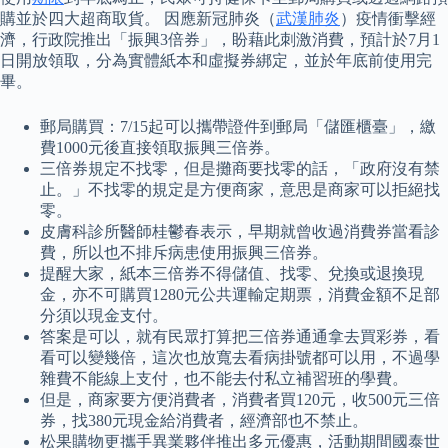
購並於四大超商取貨。 因應新冠肺炎（
武漢肺炎
）疫情衝擊經
濟，行政院推出「振興3倍券」，盼藉此刺激消費，預計於7月1
日開放領取，分為實體紙本和虛擬券綁定，並於年底前使用完
畢。
郵局購買：7/15起可以攜帶證件到郵局「儲匯櫃臺」，繳
費1000元後直接領取振興三倍券。
三倍券規定不找零，但是攤商要找零的話，「政府沒有禁
止。」不找零的規定是方便商家，意思是商家可以拒絕找
零。
皮膚科診所醫師桂鬱春表示，早期就曾收過消費券當看診
費，所以也不排斥病患使用振興三倍券。
提醒大家，紙本三倍券不得儲值、找零、兌換或退換現
金，亦不可購買1280元公共運輸定期票，消費金額不足部
分須以現金支付。
答案是可以，就有民眾打算把三倍券通通拿去買彩券，看
看可以變幾倍，這次也放寬去看病掛號都可以用，不過學
雜費不能線上支付，也不能去付私立補習班的學費。
但是，商家要方便消費者，消費者買120元，收500元三倍
券，找380元現金給消費者，經濟部也不禁止。
松果購物更攜手異業夥伴推出多元優惠，活動期間國泰世