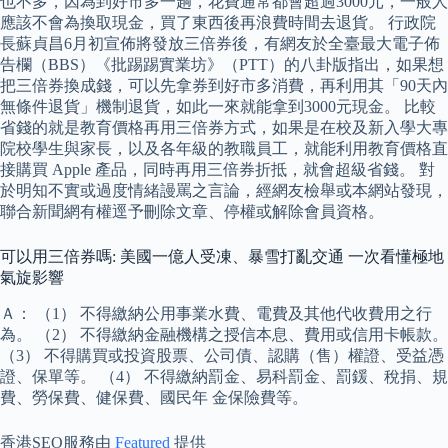
也不多，因為到好市多一趟，花費通常都會超過3000元，一般人
應該不會為換取現金，買了東西後再浪費時間去退貨。 行政院
長蘇貞昌6月初宣佈將發放三倍券後，有網友於全臺最大電子佈
告欄（BBS）《批踢踢實業坊》（PTT）的八卦版指出，如果想
把三倍券換成錢，可以先拿券到好市多消費，再利用其「90天內
無條件退貨」機制退貨，如此一來就能拿到3000元現金。 比較
省錢的就是教育價格再用三倍券方式，如果是在校及新入學大專
院校學生與家長，以及各年級的教職員工，就能利用教育價格直
接購買 Apple 產品，同時再用三倍券折抵，就會超級省錢。 對
於明知不實或過度情緒謾罵之言論，經網友檢舉或本網站發現，
聯合新聞網有權逕予刪除文章、停權或解除會員資格。
可以用三倍券嗎: 美國一億人受凍、暴雪打亂交通 一次看懂極地
氣旋影響
Ａ： （1） 不得繳納公用事業水費、電費及其他代收費用之行
為。 （2） 不得繳納金融機構之授信本息、費用或信用卡帳款。
（3） 不得購買或投資股票、公司債、認購（售）權證、受益憑
證、保單等。 （4） 不得繳納罰金、易科罰金、罰鍰、稅捐、規
費、勞保費、健保費、國民年 金保險費等。
香港SEO服務由
Featured
提供