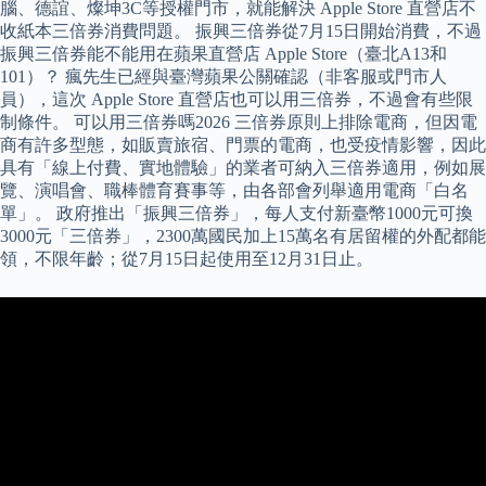
腦、德誼、燦坤3C等授權門市，就能解決 Apple Store 直營店不
收紙本三倍券消費問題。 振興三倍券從7月15日開始消費，不過
振興三倍券能不能用在蘋果直營店 Apple Store（臺北A13和
101）？ 瘋先生已經與臺灣蘋果公關確認（非客服或門市人
員），這次 Apple Store 直營店也可以用三倍券，不過會有些限
制條件。 可以用三倍券嗎2026 三倍券原則上排除電商，但因電
商有許多型態，如販賣旅宿、門票的電商，也受疫情影響，因此
具有「線上付費、實地體驗」的業者可納入三倍券適用，例如展
覽、演唱會、職棒體育賽事等，由各部會列舉適用電商「白名
單」。 政府推出「振興三倍券」，每人支付新臺幣1000元可換
3000元「三倍券」，2300萬國民加上15萬名有居留權的外配都能
領，不限年齡；從7月15日起使用至12月31日止。