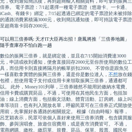
元，收到通知簡訊後，再到超商輸入相關資料，即可拿到振興三
倍券。 電子票證：7/1起選擇一種電子票證（悠遊卡、一卡通、
iCash、有錢卡）綁定，7/15起透過已綁定的電子票證於未被排除
的通路消費累積滿3000元，收到簡訊通知後，即可持該電子票證
至超商靠卡回存2000元。
可以用三倍券嗎: 天才IT大臣再出招！唐鳳將推「三倍券地圖」
隨手查庫存不怕白跑一趟
數位的振興三倍券，就是綁定後，並且在7/15開始消費達3000
元，申請或收到通知，便會直接回存2000元至你所使用的數位工
具，而信用卡則直接將隔月的帳單折扣2000。 不管你是跟魚兒
一樣喜歡拿實體的振興三倍券，還是你是數位達人，
不想
放在錢
包裡，想使用電子支付或信用卡來領取振興三倍券，通通都可
以。 此外，Money101列舉，三倍券雖然不能用於繳納水電費、
信用卡費或購買菸品，不過，可使用在其他民生方面，包括加
油；線上消費方面，包括藝文活動、體育活動、訂房網、線上叫
車等項目，也有列入開放名單，呼籲民眾可在三倍券正式開放使
用前，先掌握好各通路的相關規定。 根據《自由時報》報導，
呂芝穎表示，民眾可依個人喜好來使用三倍券消費，包含購買服
飾、參與演唱會、旅遊住宿費用，或是夜市消費皆可。 不過，
電商網購、繳稅、繳罰單、規費、菸品、保單、股票、國民年