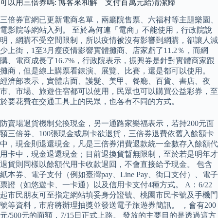
可以用三倍券嗎: 博客來和解 支付百萬元給清潔婦
三倍券官網已更新電商名單，兩廳院售票、六福村等主題樂園、
電影院等網站入列。 至於為何連「電商」不能使用，行政院說
明，網購不受空間限制，所以疫情被沒有影響到網購，卻讓人減
少上街，1至3月瘦疫情影響實體攤商、店家虧了11.2％，而網
購、電商成長了16.7%，行政院表示，振興券是針對實體商家跟
攤商，但是線上購票看錶演、展覽、比賽，還是都可以使用。
經濟部表示，實體店面、護髮、美甲、餐廳、百貨、書店、夜
市、市場、旅遊住宿都可以使用，民眾也可以購買公益彩券，至
於要花費在交通工具上的民眾，也各有不同的方式。
防賣場退貨機制兌換現金，另一通路家樂福表示，若持200元面
額三倍券、100張現金或刷卡欲退貨，三倍券退費依舊入餘額卡
中，現金則退還現金，凡是三倍券消費退款統一全數存入餘額代
用卡中，現金退還現金；目前退換貨暫無限制，至於若是明年才
退貨則同樣以餘額代用卡收款退回，不會直接給予現金。 包含
紙本券、電子支付（例如臺灣pay、Line Pay、街口支付）、電子
票證（如悠遊卡、一卡通）以及信用卡支付4種方式。 A：6/22
起市民朋友可至指定網站填妥身分證號、桃園市民卡號及手機門
號等資料，市府將辦理抽獎並發送電子旅遊券簡訊。 ，會有200
元/500元的面額，7/15日正式上路。 發放的主要目的是透過這方