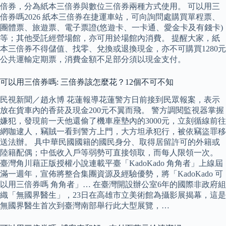
倍券，分為紙本三倍券與數位三倍券兩種方式使用。 可以用三
倍券嗎2026 紙本三倍券在捷運車站，可向詢問處購買單程票、
團體票、旅遊票、電子票證(悠遊卡、一卡通、愛金卡及有錢卡)
等；其他受託經營場館，亦可用於場館內消費。 提醒大家，紙
本三倍券不得儲值、找零、兌換或退換現金，亦不可購買1280元
公共運輸定期票，消費金額不足部分須以現金支付。
可以用三倍券嗎: 三倍券該怎麼花？12個不可不知
民視新聞／趙永博 花蓮報導花蓮警方日前接到民眾報案，表示
放在貨車內的香菸及現金200元不翼而飛。 警方調閱監視器掌握
嫌犯，發現前一天他還偷了機車座墊內的3000元，立刻循線前往
網咖逮人，竊賊一看到警方上門，大方坦承犯行，被依竊盜罪移
送法辦。 具中華民國國籍的國民身分、取得居留許可的外籍或
陸籍配偶；中低收入戶等弱勢可直接領取，而每人限領一次。
臺灣角川藉正版授權小說連載平臺「KadoKado 角角者」上線屆
滿一週年，宣佈將整合集團資源及經驗優勢，將「KadoKado 可
以用三倍券嗎 角角者」… 在臺灣開設辦公室6年的國際非政府組
織「無國界醫生」，23日在高雄市立美術館為攝影展揭幕，這是
無國界醫生首次到臺灣南部舉行此大型展覽，…