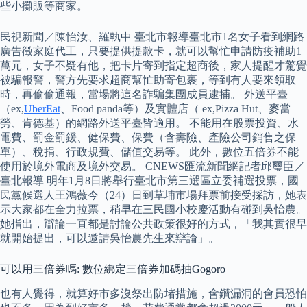
些小攤販等商家。
民視新聞／陳怡汝、羅執中 臺北市報導臺北市1名女子看到網路
廣告徵家庭代工，只要提供提款卡，就可以幫忙申請防疫補助1
萬元，女子不疑有他，把卡片寄到指定超商後，家人提醒才驚覺
被騙報警，警方先要求超商幫忙助寄包裹，等到有人要來領取
時，再偷偷通報，當場將這名詐騙集團成員逮捕。 外送平臺
（ex,
UberEat
、Food panda等）及實體店（ ex,Pizza Hut、麥當
勞、肯德基）的網路外送平臺皆適用。 不能用在股票投資、水
電費、罰金罰鍰、健保費、保費（含壽險、產險公司銷售之保
單）、稅捐、行政規費、儲值交易等。 此外，數位五倍券不能
使用於境外電商及境外交易。 CNEWS匯流新聞網記者邱璽臣／
臺北報導 明年1月8日將舉行臺北市第三選區立委補選投票，國
民黨候選人王鴻薇今（24）日到草埔市場拜票前接受採訪，她表
示大家都在全力拉票，稍早在三民國小校慶活動有碰到吳怡農。
她指出，辯論一直都是討論公共政策很好的方式，「我其實很早
就開始提出，可以邀請吳怡農先生來辯論」。
可以用三倍券嗎: 數位綁定三倍券加碼抽Gogoro
也有人覺得，就算好市多沒祭出防堵措施，會鑽漏洞的會員恐怕