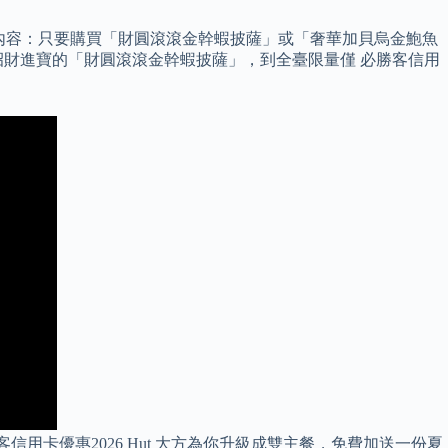
 活動內容：只要購買「財圓滾滾金幹蝦披薩」或「奢華加貝烏金鮑魚
從招財進寶的「財圓滾滾金幹蝦披薩」，到全臺限量僅 必勝客信用
客信用卡優惠2026 Hut 大方為你升級成雙主餐，免費加送一份夏