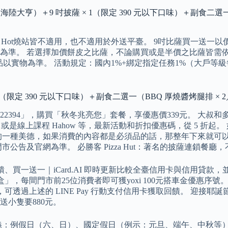
大亨）＋9 吋披薩 × 1（限定 390 元以下口味）＋副食二選一（
s、Hot燒站皆不適用，也不適用於外送平臺。 9吋比薩買一送
為準。 若選擇加價餅皮之比薩，不論購買或是半價之比薩皆需
產品以實物為準。 活動規定：國內1%+綁定指定任務1%（大戶等級
 390 元以下口味）＋副食二選一（BBQ 厚燒醬烤腿排 × 2／德國芝
「22394」，購買「秋冬兆亮您」套餐，享優惠價339元。 大
ooking 或是線上課程 Hahow 等，最新活動和折扣優惠碼，從
的一種美德，如果消費的內容都是必須品的話，那整年下來就可以
公告及官網為準。 必勝客 Pizza Hut：著名的披薩連鎖餐
饋、買一送一｜iCard.AI 即時更新比較全臺信用卡與信用貸款
間門市前25位消費者即可獲yoxi 100元搭車金優惠序號。 Su
表，可透過上述的 LINE Pay 行動支付信用卡獲取回饋。 迎
小隻要880元。
義：例假日（六、日）、國定假日（例示：元旦、端午、中秋等