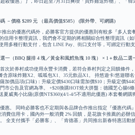
定「2大超殺優惠」了，即日起至7月31日爽喫「買炸雞送炸物」、
－價格 $289 元 （最高價值$585） (限外帶、可網購)
企業合作推出的優惠代碼外，必勝客官方提供的優惠則有較多『多人套
各式的信用卡整理資訊，我們會不定期的將相關綜合性整理資訊（如
可以使用多種行動支付，包含 LINE Pay、街口支付等，可綁定行
一（BBQ 腿排 4 塊／黃金和風鱈魚塊 10 塊） × 1＋飲品二選一（
次於券村成功使用永豐卡消費，若符合券村判定之回饋條件，將予
餐含原味炸雞X2、呱呱包X1、35元飲品X1。 持悠遊卡/悠遊聯
薩加價品項(口味)：升級定價$430口味需加價$10；升級定價$440
依門市公告及官網為準。 +$20換購HOT燒大拼盤：德國芝心腸6條
送夏威夷小比薩(原價NT$360)(4/1-4/5不適用此優惠) 本套
優惠。 同時必勝客也不定期與各品牌合作推出指定『優惠代碼
般消費信用卡，國內外一般消費 2% 回饋，是花旗卡推薦的必辦信
勢。 全支付攜手「必勝客」、「肯德基」共同推出新春特惠活動搶