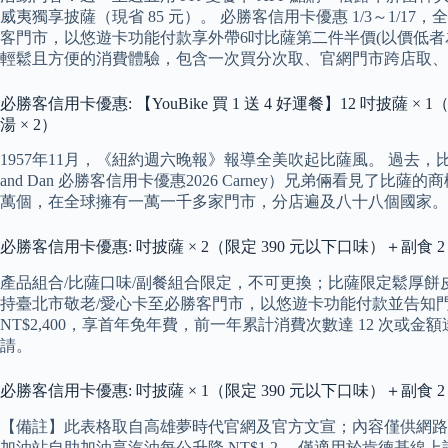
威夷獨享披薩（現省 85 元）。 必勝客信用卡優惠 1/3～1
客門市，以悠遊卡功能付款享外帶6吋比薩第二件半價(以價低者
輕鬆且方便的消費體驗，包含一次買分次取、官網門市跨店取、
必勝客信用卡優惠: 【YouBike 買 1 送 4 好運餐】12 吋披薩 
湯 × 2）
1957年11月，《紐約週六晚報》報導全美吹起比薩風。 過去，
and Dan 必勝客信用卡優惠2026 Carney）兄弟倆
萬個，在全球擁有一萬一千多家門市，分店遍及八十八個國家。
必勝客信用卡優惠: 吋披薩 × 2（限定 390 元以下口味）＋副食 2 選
產品組合/比薩口味/副餐組合限定，不可更換；比薩限定鬆厚餅
持臺北市敬老/愛心卡至必勝客門市，以悠遊卡功能付款並告知門市優惠
NT$2,400，享首年免年費，前一年累計消費次數達 12 次或金額達
請。
必勝客信用卡優惠: 吋披薩 × 1（限定 390 元以下口味）＋副食 2 
【備註】此表格取自高雄夢時代官網及官方文宣；內容僅供網路查
加油站自助加油享汽油每公升降 NT$1.2。 僅適用於肯德基線