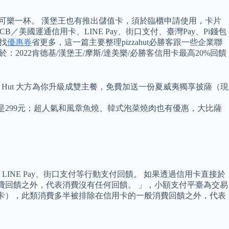
中杯可樂一杯。 漢堡王也有推出儲值卡，須於臨櫃申請使用，卡片
B／美國運通信用卡、LINE Pay、街口支付、臺灣Pay、Pi錢包
找
優惠券
省更多，這一篇主要整理pizzahut必勝客跟一些企業聯
022肯德基/漢堡王/摩斯/達美樂/必勝客信用卡最高20%回饋
a Hut 大方為你升級成雙主餐，免費加送一份夏威夷獨享披薩（現
是299元；超人氣和風章魚燒、韓式泡菜燒肉也有優惠，大比薩
NE Pay、街口支付等行動支付回饋。 如果透過信用卡直接於
消費回饋之外，代表消費沒有任何回饋。 」，小額支付平臺為交易
簽帳金融卡），此類消費多半被排除在信用卡的一般消費回饋之外，代表