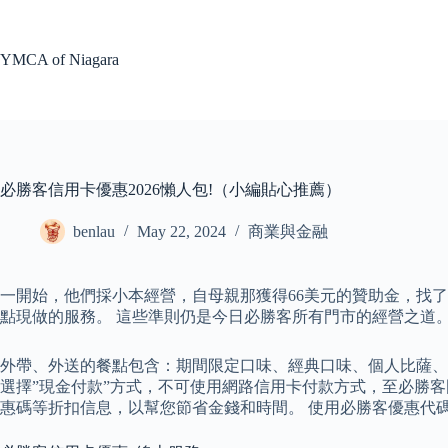
Skip
to
content
YMCA of Niagara
必勝客信用卡優惠2026懶人包!（小編貼心推薦）
benlau
May 22, 2024
商業與金融
一開始，他們採小本經營，自母親那獲得66美元的贊助金，找
點現做的服務。 這些準則仍是今日必勝客所有門市的經營之道
外帶、外送的餐點包含：期間限定口味、經典口味、個人比薩、輕
選擇”現金付款”方式，不可使用網路信用卡付款方式，至必勝客門市付
惠碼等折扣信息，以幫您節省金錢和時間。 使用必勝客優惠代碼