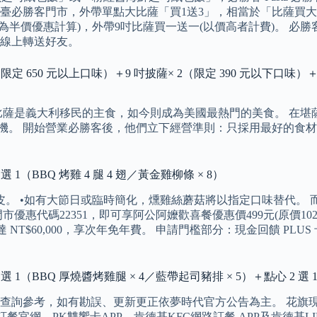
/17，全臺必勝客門市，外帶單點大比薩「買1送3」，相當於「比薩
為半價優惠計算)，外帶9吋比薩買一送一(以價高者計費)。 必
線上轉送好友。
× 1（限定 650 元以上口味）＋9 吋披薩× 2（限定 390 元以下口
比薩是義大利移民的主食，如今則成為美國最熱門的美食。 在堪薩斯州
看見了比薩的商機。 開始營業必勝客後，他們立下經營準則：只採用最
 1（BBQ 烤雞 4 腿 4 翅／黃金雞柳條 × 8）
皮。 •如有大節日或臨時簡化，燻雞絲蘑菇將以指定口味替代。
代碼22351，即可享阿公阿嬤歡喜餐優惠價499元(原價1020
 NT$60,000，享次年免年費。 申請門檻部分：現金回饋 PLUS 
選 1（BBQ 厚燒醬烤雞腿 × 4／藍帶起司豬排 × 5）＋點心 2 選 
詢參考，如有勘誤、更新更正依夢時代官方公告為主。 花旗現金回
上訂餐官網、PK雙饗卡APP、肯德基KFC網路訂餐 APP及肯德