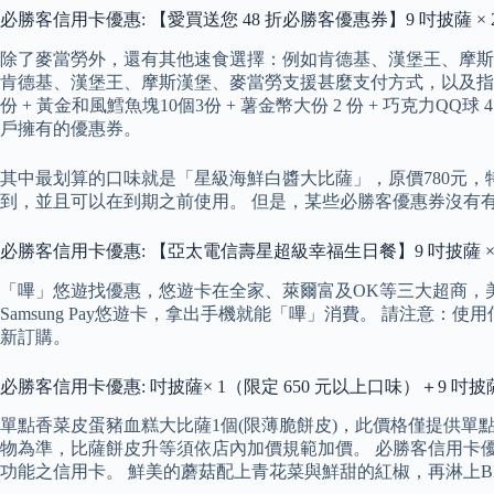
必勝客信用卡優惠: 【愛買送您 48 折必勝客優惠券】9 吋披薩 × 2（限定
除了麥當勞外，還有其他速食選擇：例如肯德基、漢堡王、摩斯漢
肯德基、漢堡王、摩斯漢堡、麥當勞支援甚麼支付方式，以及指定支付
份 + 黃金和風鱈魚塊10個3份 + 薯金幣大份 2 份 + 巧克力
戶擁有的優惠券。
其中最划算的口味就是「星級海鮮白醬大比薩」，原價780元，特
到，並且可以在到期之前使用。 但是，某些必勝客優惠券沒有
必勝客信用卡優惠: 【亞太電信壽星超級幸福生日餐】9 吋披薩 × 2（限定
「嗶」悠遊找優惠，悠遊卡在全家、萊爾富及OK等三大超商，美廉
Samsung Pay悠遊卡，拿出手機就能「嗶」消費。 請注
新訂購。
必勝客信用卡優惠: 吋披薩× 1（限定 650 元以上口味）＋9 吋披薩× 2
單點香菜皮蛋豬血糕大比薩1個(限薄脆餅皮)，此價格僅提供單
物為準，比薩餅皮升等須依店內加價規範加價。 必勝客信用卡優惠
功能之信用卡。 鮮美的蘑菇配上青花菜與鮮甜的紅椒，再淋上