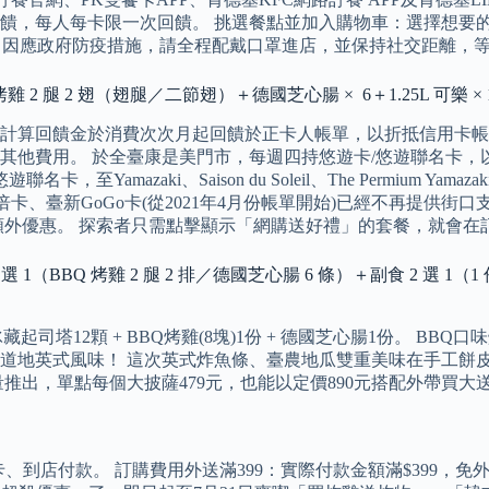
金回饋，每人每卡限一次回饋。 挑選餐點並加入購物車：選擇想
醒：因應政府防疫措施，請全程配戴口罩進店，並保持社交距離，
 2 腿 2 翅（翅腿／二節翅）＋德國芝心腸 × 6＋1.25L 可樂 × 
計算回饋金於消費次次月起回饋於正卡人帳單，以折抵信用卡帳
他費用。 於全臺康是美門市，每週四持悠遊卡/悠遊聯名卡，以悠
Yamazaki、Saison du Soleil、The Permium Y
永豐幣倍卡、臺新GoGo卡(從2021年4月份帳單開始)已經不再
額外優惠。 探索者只需點擊顯示「網購送好禮」的套餐，就會在
 1（BBQ 烤雞 2 腿 2 排／德國芝心腸 6 條）＋副食 2 選 1（
冰藏起司塔12顆 + BBQ烤雞(8塊)1份 + 德國芝心腸1份。 
道地英式風味！ 這次英式炸魚條、臺農地瓜雙重美味在手工餅
推出，單點每個大披薩479元，也能以定價890元搭配外帶買大
卡、到店付款。 訂購費用外送滿399：實際付款金額滿$399，免