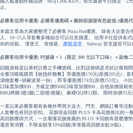
國人氣連鎖炸雞品牌「bb.q CHICKEN」祭出最新平日限
止。
必勝客信用卡優惠: 必勝客優惠碼 x 藥師節謝謝有您超值 (優惠代碼 
本篇文章為大家總整理了必勝客 Pizza Hut優惠。 除各大
人、10~15人等套餐多種組合可以任意挑選。 信用卡社提供
你的信箱。 漢堡王、肯德基、
摩斯漢堡
、Subway 皆支援皆
必勝客信用卡優惠: 吋披薩 × 1（限定 390 元以下口味）＋副食二選
回饋資格是以券村註冊之手機號碼，比對該號碼是否於註冊期間首
全臺頂呱呱購買【吮指炸雞餐】享優惠價170元(原價205元)，套
漬物套餐+胡麻波菜一份) ，即享優惠價174元(原價253元)。 小比
口味需加價$50；升級定價$500口味需加價$90，吉他加價規範
BBQ烤雞3翅3腿(二節翅/翅腿)、麻糬QQ球12顆。 限時加價35元
一直以來必勝客都有各種外帶買大送大、門市、網路訂餐等活動
人套餐也有同步折扣。 花旗現金回饋 PLUS 卡為花旗推出的一
高回饋獲得方式，一次看懂花旗推薦的 PLUS 卡回饋有甚麼優
週首筆消費，不限金額享10%回饋(單筆最高回饋全點30點) 。