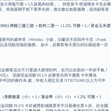
買大送大再嗑可樂＋5入旋風肉桂捲」。 持悠遊卡/悠遊聯名卡至必勝
勝客、肯德基聯手創下業界先例，推出數位創新服務，提供顧客更
味）＋BBQ 烤雞三腿三翅 ＋飲料二選一（1.25L 可樂 × 1／黃金玉米濃
的威奇塔（Wichita）小鎮，法蘭克卡尼與丹卡尼（Frank
好的食材以及現點現做的服務。 如今，必勝客每天賣出的比薩超過一百
 而必勝客這次不只要讓大家喫好料，也可以在新的一年拚手氣！
元)。 花旗現金回饋 PLUS 必勝客信用卡優惠 卡年費為
卡申請的條件為 歲，年收入穩定且達 NT$270,000 以上方可申
1（香酥脆薯（小）× 1／薯金幣（小）×1）＋1.25L 可樂 × 1
饋 PLUS 卡於威秀影城購票享平日最優全票 6 折、於全國
基LINE訂餐機器人訂餐服務。 回饋之刷卡金，依券村認定之首購會