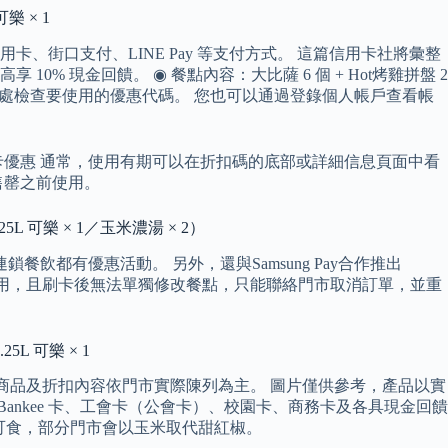
樂 × 1
街口支付、LINE Pay 等支付方式。 這篇信用卡社將彙整
現金回饋。 ◉ 餐點內容：大比薩 6 個 + Hot烤雞拼盤 2
，可以在取貨處檢查要使用的優惠代碼。 您也可以通過登錄個人帳戶查看帳
用卡優惠 通常，使用有期可以在折扣碼的底部或詳細信息頁面中看
售罄之前使用。
 可樂 × 1／玉米濃湯 × 2）
都有優惠活動。 另外，還與Samsung Pay合作推出
券併用，且刷卡後無法單獨修改餐點，只能聯絡門市取消訂單，並重
L 可樂 × 1
銷商品及折扣內容依門市實際陳列為主。 圖片僅供參考，產品以實
ankee 卡、工會卡（公會卡）、校園卡、商務卡及各具現金回饋
可食，部分門市會以玉米取代甜紅椒。