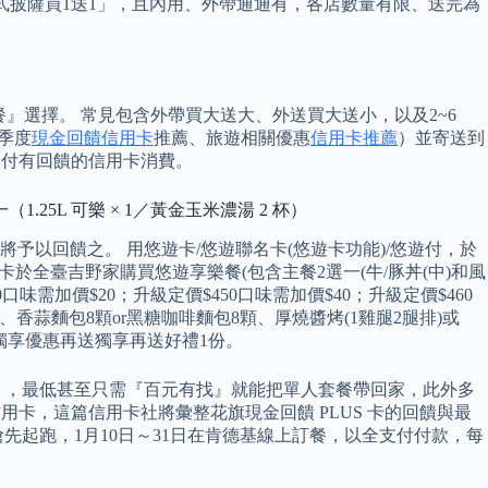
「韓式披薩買1送1」，且內用、外帶通通有，各店數量有限、送完為
餐』選擇。 常見包含外帶買大送大、外送買大送小，以及2~6
季度
現金回饋信用卡
推薦、旅遊相關優惠
信用卡推薦
）並寄送到
動支付有回饋的信用卡消費。
1.25L 可樂 × 1／黃金玉米濃湯 2 杯）
以回饋之。 用悠遊卡/悠遊聯名卡(悠遊卡功能)/悠遊付，於
名卡於全臺吉野家購買悠遊享樂餐(包含主餐2選一(牛/豚丼(中)和風
口味需加價$20；升級定價$450口味需加價$40；升級定價$460
、香蒜麵包8顆or黑糖咖啡麵包8顆、厚燒醬烤(1雞腿2腿排)或
餐網購獨享優惠再送獨享再送好禮1份。
』，最低甚至只需『百元有找』就能把單人套餐帶回家，此外多
用卡，這篇信用卡社將彙整花旗現金回饋 PLUS 卡的回饋與最
先起跑，1月10日～31日在肯德基線上訂餐，以全支付付款，每