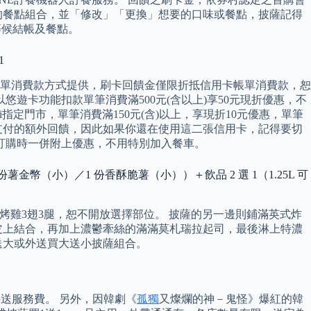
要的餐點組合，並「修改」「更換」想要的口味或餐點，披薩記得
等候結帳及餐點。
1
單消費款方式提供，刷卡回饋金僅限折抵信用卡帳單消費款，恕
遊卡功能扣款單筆消費滿500元(含以上)享50元現折優惠，不
amazaki指定門市，單筆消費滿150元(含)以上，享現折10元優惠，單筆
提供街口支付的額外回饋，因此如果你還在使用這二張信用卡，記得要切
訂購時一併附上優惠，不用特別加入餐車。
1 份薯金幣（小）／1 份香酥脆薯（小））＋飲品 2 選 1（1.25L 可
BBQ口味烤雞3翅3腿，恕不開放選擇部位。 披薩的另一邊則鋪滿英式炸
皮上結合，再加上濃鬱牽絲的滿滿莫札瑞拉起司，最後淋上特濃
送大或外送買大送小披薩組合。
外送服務費。 另外，因韓劇《
孤獨
又燦爛的神－鬼怪》爆紅的韓