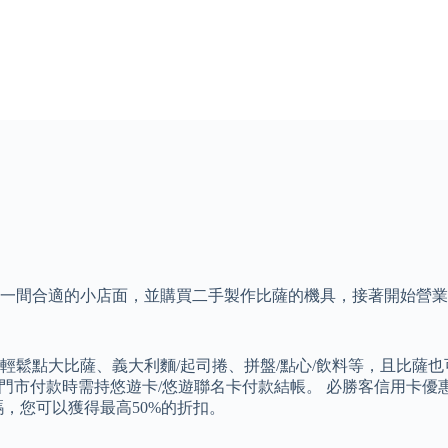
了一間合適的小店面，並購買二手製作比薩的機具，接著開始營業
。
鬆點大比薩、義大利麵/起司捲、拼盤/點心/飲料等，且比薩也
款時需持悠遊卡/悠遊聯名卡付款結帳。 必勝客信用卡優惠2026 
，您可以獲得最高50%的折扣。