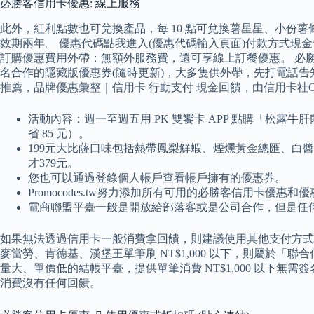
必勝客信用卡優惠: 線上服務
此外，紅利點數也可兌換產品，每 10 點可兌換薯星星、小份薯
效期兩年。 優惠代碼點我進入(優惠代碼輸入頁面)付款方式現金卡：線
訂購優惠費用外帶：無額外服務費，還可享線上訂餐優惠。 必勝
名合作的隱藏版優惠券(隨時更新)，大多隻供外帶，先打電話告知
推薦，品牌優惠彙整｜信用卡 行動支付 現金回饋，由信用卡社Credi
活動內容：週一至週五用 PK 雙饗卡 APP 點購「松露牛
省 85 元）。
199元大比薩口味包括熱帶鳳梨鮮蝦、煙燻黃金總匯、白
才379元。
您也可以通過登錄個人帳戶查看帳戶擁有的優惠券。
Promocodes.tw努力添加所有可用的必勝客信用卡優
電商聯盟平臺一般是開放給部落客或是公司合作，但是任
如果無法透過信用卡一般消費拿回饋，則建議使用其他支付方式搭
麥當勞、肯德基、漢堡王單筆刷 NT$1,000 以下，則屬於
量大、單價低的結帳平臺，提供單筆消費 NT$1,000 以下無
消費沒有任何回饋。