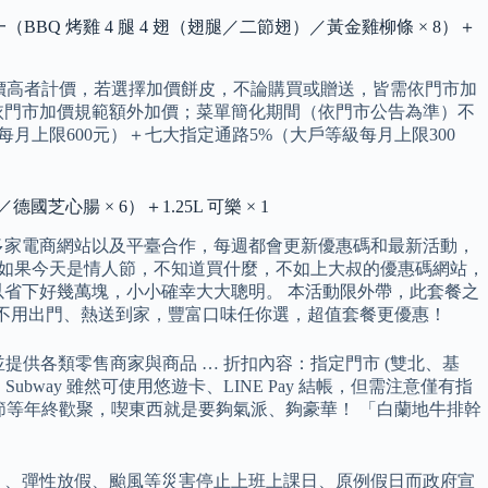
BBQ 烤雞 4 腿 4 翅（翅腿／二節翅）／黃金雞柳條 × 8）＋
一以價高者計價，若選擇加價餅皮，不論購買或贈送，皆需依門市加
依門市加價規範額外加價；菜單簡化期間（依門市公告為準）不
每月上限600元）＋七大指定通路5%（大戶等級每月上限300
心腸 × 6）＋1.25L 可樂 × 1
叔和多家電商網站以及平臺合作，每週都會更新優惠碼和最新活動，
 5 折起。 如果今天是情人節，不知道買什麼，不如上大叔的優惠碼網站，
省下好幾萬塊，小小確幸大大聰明。 本活動限外帶，此套餐之
廳，不用出門、熱送到家，豐富口味任你選，超值套餐更優惠！
，並提供各類零售商家與商品 … 折扣內容：指定門市 (雙北、基
bway 雖然可使用悠遊卡、LINE Pay 結帳，但需注意僅有指
接耶誕節等年終歡聚，喫東西就是要夠氣派、夠豪華！ 「白蘭地牛排幹
）、彈性放假、颱風等災害停止上班上課日、原例假日而政府宣