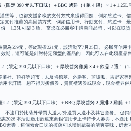
 390 元以下口味）＋BBQ 烤雞（4 腿 4 翅） × 1＋1.25L 可
堡等，也都支援多樣的支付方式來獲得回饋，例如悠遊卡、信用卡、
推薦的高回饋方式－例如信用卡、行動支付、悠遊卡，最高享 10% 
QQ球 4 份 + 1.25L可樂 3 瓶。 當您在必勝客中購買商品時
價為559元，等於現省221元，該活動至7月25日。 必勝客信
有效期，這可能是針對特定類型的產品的，因此可以在此類產品
 390 元以下口味）＋厚燒醬烤雞腿 × 4＋飲品 2 選 1（1.25L
社、頂好等超市，以及肯德基、必勝客、頂呱呱、吉野家等連鎖餐飲
意：使用信用卡訂購，恕不得與折價券，貴賓禮遇券或現金，現金禮
（限定 390 元以下口味）＋BBQ 厚燒醬烤 2 腿排 2 雞腿 ＋1.25
點，不適用於比薩外帶買大送大/外送買大送小及其它套餐。 促
2026 本活動適用於遠東商銀信用卡正卡持卡人參與，不適用 B
BBQ素醬，這個素食口味的披薩可以喫到蔬菜的清爽美味，奶素