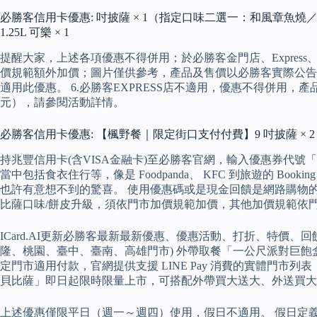
必勝客信用卡優惠: 吋披薩 × 1（指定口味二選一：和風章魚燒／海陸
1.25L 可樂 × 1
提醒大家，上述各項優惠不得併用；於必勝客金門店、Expres
價規範額外加價；圖片僅供參考，產品及售價以必勝客實際公告
適用此優惠。 6.必勝客EXPRESS店不適用，優惠不得併用，
元），請參閱活動詳情。
必勝客信用卡優惠: 【楓野餐｜限定街口支付付費】9 吋披薩 × 2（限定
持兆豐信用卡(含VISA金融卡)至必勝客官網，輸入優惠券代號
當中包括食衣住行等，像是 Foodpanda、 KFC 到旅遊的 B
也許有意想不到的驚喜。 使用優惠碼或是現金回饋是網路購物
比薩口味/餅皮升級，須依門市加價規範加價，其他加價規範依門市
ICard.AI更新必勝客最新最新優惠、優惠活動、打折、特價、回
隆、桃園、臺中、臺南、高雄門市) 外帶取餐「一公尺派對巨飽盒」，每
定門市適用付款，官網提供支援 LINE Pay 消費的實體門市列
貝比薩」即日起限時限量上市，可搭配外帶買大送大、外送買大送
上述優惠僅限平日（週一～週四）使用，假日不適用。 假日定