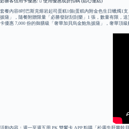
必勝客信用卡優惠: ⃣ 使用優惠或折扣碼 (貼心連結)
套餐內容8吋巴斯克熔岩起司蛋糕1個(蛋糕內附金色生日蠟燭1支、
披薩」，隨餐附贈限量「必勝發財刮刮樂」1 張，數量有限，送
卡優惠 7,000 份的御膳級「奢華加貝烏金鮑魚披薩」，奢華頂
活動內容：週一至週五用 PK 雙饗卡 APP 點購「松露牛肝菌幹