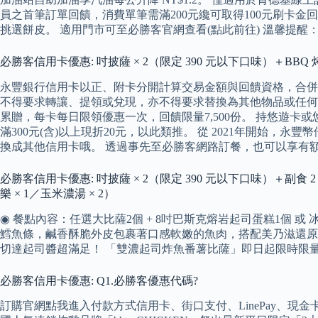
員之首筆訂單回饋，消費單筆需滿200元纔可取得100元刷卡
挑選餅皮。 適用門市可至必勝客官網查看(點此前往) 溫馨提
必勝客信用卡優惠: 吋披薩 × 2（限定 390 元以下口味）＋BBQ 烤雞
永豐銀行信用卡以正、附卡分開計算交易金額與回饋資格，合併
不得要求轉讓、提領或兌現，亦不得要求替換為其他物品或任何其
累贈，每卡每日限領優惠一次，回饋限量7,500份。 持悠遊卡或悠遊聯名卡，至
滿300元(含)以上現折20元，以此類推。 從 2021年開始，
換成其他信用卡哦。 透過事先至必勝客網路訂餐，也可以享有
必勝客信用卡優惠: 吋披薩 × 2（限定 390 元以下口味）＋副食 2 選
樂 × 1／玉米濃湯 × 2）
◉ 餐點內容：任選大比薩2個 + 8吋巴斯克熔岩起司蛋糕1個 或 
鱈魚條，鹹香酥脆外皮包裹著口感軟嫩的魚肉，搭配美乃滋還原
切達起司醬超滿足！ 「雙濃起司炸魚番薯比薩」即日起限時限量
必勝客信用卡優惠: Q1.必勝客優惠代碼?
訂購官網點我進入付款方式信用卡、街口支付、LinePay、現金