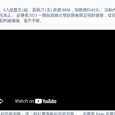
6入紙盤叉1組、蛋糕刀1支) 原價 $888，加購價$549元。
完為止。 必勝客2023 一開始就推出雙款開春限定招財披薩，
級配料鋪滿滿、毫不手軟。
貝起司紙包飯」或「粉紅醬海鮮起司紙包飯」，必勝客 Pasta 必勝