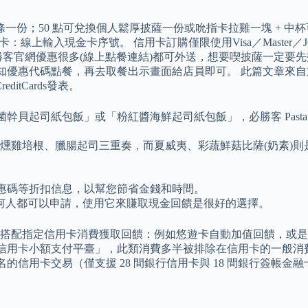
條一份；50 點可兌換個人鬆厚披薩一份或吮指卡拉雞一塊 + 
上輸入現金卡序號。 信用卡訂購僅限使用Visa／Master／JC
客官網優惠很多(線上點餐連結)都可外送，想要喫披薩一定要先
優惠代碼點餐，再去取餐出示畫面給店員即可。 此篇文章來自於：2
tCards發表。
肝菌幹貝起司紙包飯」或「粉紅醬海鮮起司紙包飯」，必勝客 Past
醬燻雞培根、臘腸起司三重奏，而夏威夷、彩蔬鮮菇比薩(奶素)則
惠和優惠碼等折扣信息，以幫您節省金錢和時間。
何人都可以申請，使用它來賺取現金回饋是很好的選擇。
配指定信用卡消費獲取回饋：例如悠遊卡自動加值回饋，或是 LI
「聯合信用卡小額支付平臺」，此類消費多半被排除在信用卡的一般
需簽名的信用卡交易（僅支援 28 間銀行信用卡與 18 間銀行