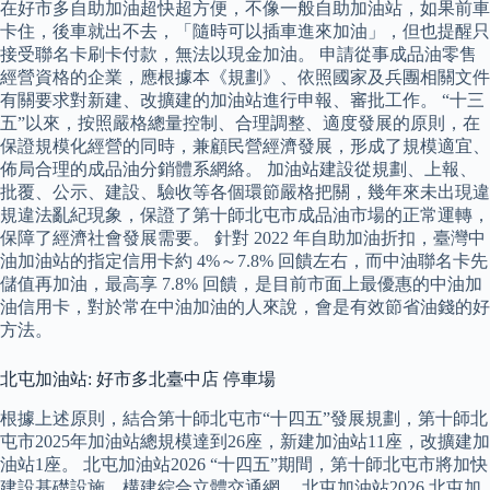
在好市多自助加油超快超方便，不像一般自助加油站，如果前車
卡住，後車就出不去，「隨時可以插車進來加油」，但也提醒只
接受聯名卡刷卡付款，無法以現金加油。 申請從事成品油零售
經營資格的企業，應根據本《規劃》、依照國家及兵團相關文件
有關要求對新建、改擴建的加油站進行申報、審批工作。 “十三
五”以來，按照嚴格總量控制、合理調整、適度發展的原則，在
保證規模化經營的同時，兼顧民營經濟發展，形成了規模適宜、
佈局合理的成品油分銷體系網絡。 加油站建設從規劃、上報、
批覆、公示、建設、驗收等各個環節嚴格把關，幾年來未出現違
規違法亂紀現象，保證了第十師北屯市成品油市場的正常運轉，
保障了經濟社會發展需要。 針對 2022 年自助加油折扣，臺灣中
油加油站的指定信用卡約 4%～7.8% 回饋左右，而中油聯名卡先
儲值再加油，最高享 7.8% 回饋，是目前市面上最優惠的中油加
油信用卡，對於常在中油加油的人來說，會是有效節省油錢的好
方法。
北屯加油站: 好市多北臺中店 停車場
根據上述原則，結合第十師北屯市“十四五”發展規劃，第十師北
屯市2025年加油站總規模達到26座，新建加油站11座，改擴建加
油站1座。 北屯加油站2026 “十四五”期間，第十師北屯市將加快
建設基礎設施，構建綜合立體交通網。 北屯加油站2026 北屯加