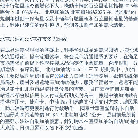
他車行駛里程今後變化不大，機動車輛的百公里油耗指標2025年
將會下降10%左右。 北屯加油站 北屯加油站2026 在已預測出的
規劃年機動車保有量以及車輛年行駛里程和百公里耗油量的基礎
上，利用已建立的預測模型，預測各規劃年加油需求總量。
北屯加油站: 北屯好市多 加油站
在成品油需求現狀的基礎上，科學預測成品油需求趨勢，按照減
少流通環節、提高流通效率、符合現代流通體系的要求，在滿足
市場需求的前提下科學控製成品油零售企業總量，合理規劃、分
期建設、有序發展。 北屯加油站2026 “十三五”規劃當中，加油
站主要以城區周邊和高速
公路
出入口爲主進行發展，鄉鎮沿線佈
局稀少，農村及邊遠地區加油站偏少，服務半徑過大，遠遠不能
滿足第十師北屯市經濟社會發展的需要。 目前臺灣的自助加油
站通常都會以信用卡支付或是行動支付為主，像是中油加油站有
提供信用卡、捷利卡、中油 Pay 和感應支付等支付方式，讓民眾
自助加油時可更便利進行付款動作。 國泰世華臺塑聯名卡自助
加油最高享汽油降價 NT$ 2.2 北屯加油站 / 公升，是目前最划算
的臺亞加油站自助加油優惠，針對時常在臺亞加油站自助加油的
人來說，日積月累可以省下不少加油金。