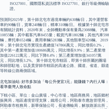
ISO27001、國際隱私資訊標準 ISO27701、銀行等級傳輸驗
證。
預測到2025年，第十師北屯市過境車輛約630輛/日，其中運營客
車約90輛/日，貨車240輛/日，轎車310輛/日。 根據第十師北屯市
有關統計資料，2020年末，全師機動車保有量爲23088輛。 汽車
10855輛：其中載客汽車8455量；載貨汽車1802輛；其他汽車598
輛，摩托車6524輛，農用車輛5283輛，其他類車型426輛。 2019
年，第十師北屯市實現生產總值747866萬元，同比增長0.2%，
其中第一產業增加值180686萬元，同比增長9.9%；第二產業增
加值226122萬元，同比下降8.4%；第三產業增加值341057萬
元，同比增長3.2%。 第十師北屯市轄區，即第十師所屬的團場
和師部駐地，以及貫穿師市轄區的高速公路、國道、省道、縣道
等幹線公路兩側區域。
北屯加油站: 好市多加油「每公升便宜3元」能賺錢？內行人曝：
看準臺灣人致命點
下轄小區、單位：金山廣場，中心市場，地區商務局，地區鄉村
振興局，地區邊境管理支隊，鐵塔公司，阿勒泰市應急管理局，
阿勒泰市稅務局，新華保險公司，長途傳輸局，解放路派出所，