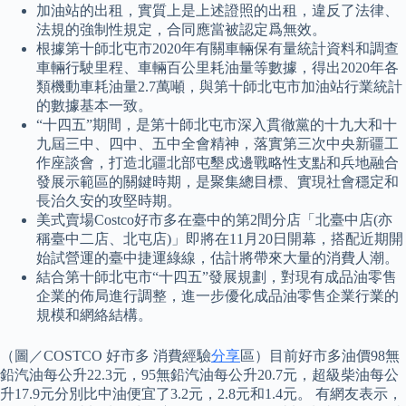
加油站的出租，實質上是上述證照的出租，違反了法律、
法規的強制性規定，合同應當被認定爲無效。
根據第十師北屯市2020年有關車輛保有量統計資料和調查
車輛行駛里程、車輛百公里耗油量等數據，得出2020年各
類機動車耗油量2.7萬噸，與第十師北屯市加油站行業統計
的數據基本一致。
“十四五”期間，是第十師北屯市深入貫徹黨的十九大和十
九屆三中、四中、五中全會精神，落實第三次中央新疆工
作座談會，打造北疆北部屯墾戍邊戰略性支點和兵地融合
發展示範區的關鍵時期，是聚集總目標、實現社會穩定和
長治久安的攻堅時期。
美式賣場Costco好市多在臺中的第2間分店「北臺中店(亦
稱臺中二店、北屯店)」即將在11月20日開幕，搭配近期開
始試營運的臺中捷運綠線，估計將帶來大量的消費人潮。
結合第十師北屯市“十四五”發展規劃，對現有成品油零售
企業的佈局進行調整，進一步優化成品油零售企業行業的
規模和網絡結構。
（圖／COSTCO 好市多 消費經驗
分享
區）目前好市多油價98無
鉛汽油每公升22.3元，95無鉛汽油每公升20.7元，超級柴油每公
升17.9元分別比中油便宜了3.2元，2.8元和1.4元。 有網友表示，