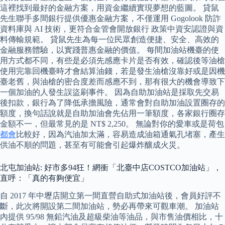
這裡找到最好的金融方案，用資金繼續實現夢想的藍圖。 貸鼠
先生聯手多間銀行提供優惠金融方案，不僅運用 Gogolook 防詐
資料庫與 AI 技術，更符合金管會開放銀行 政策中資安認證與資
料傳輸規範。 貸鼠先生為每一位民眾創造便捷、安全、高效的
金融服務體驗，以實踐普惠金融的價值。 每間加油站機臺的使
用方式都不同，有些是必須先感應卡片是否有效，確認後等油槍
使用完靠回機臺時才會結算油錢，若是發生油槍沒靠好或是因機
臺老舊，與油槍的密合度差而感應不到，那有很大的機會導致下
一個加油的人發生誤盜刷事件。 因為自助加油站是採取先交易
後扣款，銀行為了降低承擔風險，通常會對自助加油設置圈存的
額度，換句話說就是自助加油會先佔用一筆額度，各家銀行圈存
金額不一，但最常見的是 NT$ 2,250。 無論對你的愛車或是荷包
都會
比較好，因為汽油加太滿，容易造成油箱通氣孔堵塞，產生
供油不順的問題，甚至有可能會引起爆炸釀成火災。
北屯加油站: 好市多94狂！網衝「北臺中店COSTCO加油站」，
直呼：「真的有夠便宜」
自 2017 年中壢店開立第一間直營自助式加油站後，會員好評不
斷，此次將開設第二間加油站，勢必再帶來可觀車潮。 加油站
內提供 95/98 無鉛汽油及超級柴油等油品，與市售油價相比，十