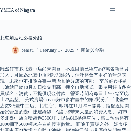
Skip
to
YMCA of Niagara
content
北屯加油站必看介紹
benlau
February 17, 2025
商業與金融
雖然好市多北臺中店尚未開幕，不過目前已經有約3萬名新會員
加入，且因為北臺中店附設加油站，估計將會有更好的營運表
現，未來也不排除在臺中新增其他分店的可能。 至於好市多的
加油站已於10月23日搶先開幕，採全自助模式，限使用好市多會
員聯名卡消費，不提供現金付款，營業時間為每日上午7點至晚
上22點整。 美式賣場Costco好市多在臺中的第2間分店「北臺中
店(亦稱臺中二店、北屯店)」即將在11月20日開幕，搭配近期開
始試營運的臺中捷運綠線，估計將帶來大量的消費人潮。 好市
多北臺中店面積超過3500坪，提供810格停車位，當日預估將有
3000輛至5000輛次左右的停車數量。 而除了賣場之外，好市多
北臺中店也附設全自助加油站，加油站已於10月底搶先開始營