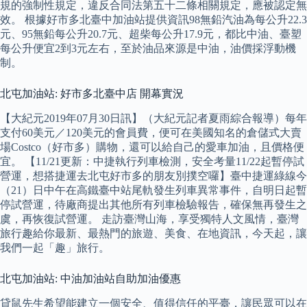
規的強制性規定，違反合同法第五十二條相關規定，應被認定無
效。 根據好市多北臺中加油站提供資訊98無鉛汽油為每公升22.3
元、95無鉛每公升20.7元、超柴每公升17.9元，都比中油、臺塑
每公升便宜2到3元左右，至於油品來源是中油，油價採浮動機
制。
北屯加油站: 好市多北臺中店 開幕實況
【大紀元2019年07月30日訊】（大紀元記者夏雨綜合報導）每年
支付60美元／120美元的會員費，便可在美國知名的倉儲式大賣
場Costco（好市多）購物，還可以給自己的愛車加油，且價格便
宜。 【11/21更新：中捷執行列車檢測，安全考量11/22起暫停試
營運，想搭捷運去北屯好市多的朋友別撲空囉】臺中捷運綠線今
（21）日中午在高鐵臺中站尾軌發生列車異常事件，自明日起暫
停試營運，待廠商提出其他所有列車檢驗報告，確保無再發生之
虞，再恢復試營運。 走訪臺灣山海，享受獨特人文風情，臺灣
旅行趣給你最新、最熱門的旅遊、美食、在地資訊，今天起，讓
我們一起「趣」旅行。
北屯加油站: 中油加油站自助加油優惠
貸鼠先生希望能建立一個安全、值得信任的平臺，讓民眾可以在