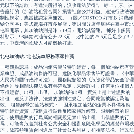
元以下的罰款，有違法所得的，沒收違法所得”。 綜上，原、被
告簽訂的《加油站租賃合同》損害社會公共利益、違法行政法強
制性規定，應當被認定爲無效。 （圖／COSTCO 好市多 消費經
驗分享區）美式賣場好市多展店，第14間分店年底將在臺中市北
屯區開幕，其加油站則是昨（19日）開始試營運。 據好市多資
料顯示，98無鉛汽油每公升22.3元，比中油的25.5元足足少了3.2
元，中臺灣的駕駛人可趁機搶好康。
北屯加油站: 北屯洗車服務專家推薦
一種觀點認爲：成品油銷售屬於特許經營，每一個加油站都有營
業執照、成品油銷售許可證、危險化學品零售許可證書，《中華
人民共和國行政許可法》、國務院頒發的《危險化學品安全管理
條例》等相關法律法規有明確規定，未經許可，任何單位和個人
不得經營、出租、出借。 加油站的出租，實質上是上述證照的
出租，違反了法律、法規的強制性規定，合同應當被認定爲無
效。 租賃經營加油站模式下，因承租加油站的企業不具備相應
特許經營資質，該租賃行爲違反國家特許經營、限制經營的規
定，使用證照的行爲屬於相關規定禁止的出租、出借證照的行
爲，可能會危害到社會公共安全和擾亂危險化學品的經營市場秩
序，故該類租賃合同違反了社會公共利益，和相關法律、行政法