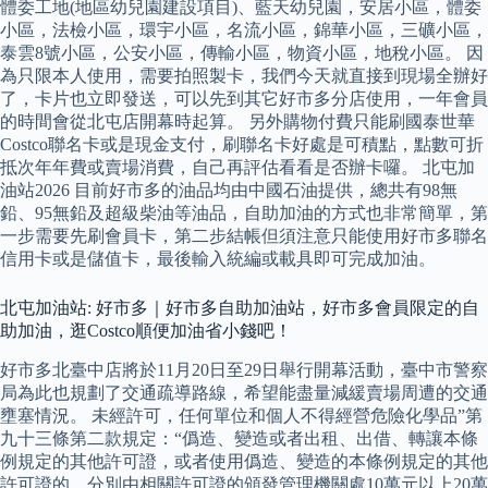
體委工地(地區幼兒園建設項目)、藍天幼兒園，安居小區，體委
小區，法檢小區，環宇小區，名流小區，錦華小區，三礦小區，
泰雲8號小區，公安小區，傳輸小區，物資小區，地稅小區。 因
為只限本人使用，需要拍照製卡，我們今天就直接到現場全辦好
了，卡片也立即發送，可以先到其它好市多分店使用，一年會員
的時間會從北屯店開幕時起算。 另外購物付費只能刷國泰世華
Costco聯名卡或是現金支付，刷聯名卡好處是可積點，點數可折
抵次年年費或賣場消費，自己再評估看看是否辦卡囉。 北屯加
油站2026 目前好市多的油品均由中國石油提供，總共有98無
鉛、95無鉛及超級柴油等油品，自助加油的方式也非常簡單，第
一步需要先刷會員卡，第二步結帳但須注意只能使用好市多聯名
信用卡或是儲值卡，最後輸入統編或載具即可完成加油。
北屯加油站: 好市多｜好市多自助加油站，好市多會員限定的自
助加油，逛Costco順便加油省小錢吧！
好市多北臺中店將於11月20日至29日舉行開幕活動，臺中市警察
局為此也規劃了交通疏導路線，希望能盡量減緩賣場周遭的交通
壅塞情況。 未經許可，任何單位和個人不得經營危險化學品”第
九十三條第二款規定：“僞造、變造或者出租、出借、轉讓本條
例規定的其他許可證，或者使用僞造、變造的本條例規定的其他
許可證的，分別由相關許可證的頒發管理機關處10萬元以上20萬