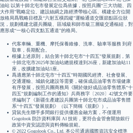
油站 以第十師北屯市發展定位爲依據，按照兵團“三大功能、四
大作用”戰略定位、建設絲綢之路經濟帶核心區、構建全方位開
放格局爲戰略目標及“六射五橫四縱”運輸通道交匯節點區位狀
況，規劃構建北疆兵團級、區域級和師市級三層級交通樞紐，對
應形成“一核心四支點五通道”的格局。
代客車輛、重機、摩托保養維修、洗車、驗車等服務 到府
取車，長期配合。
根據上述原則，結合第十師北屯市“十四五”發展規劃，第
十師北屯市2025年加油站總規模達到26座，新建加油站11
座，改擴建加油站1座。
爲適應第十師北屯市“十四五”時期國民經濟、社會發展、
交通運輸、城鎮化建設等需要，確保成品油零售市場健康
有序發展，按照兵團商務局《關於做好成品油零售體系“十
四五”規劃編制工作的通知》兵商務字〔2020〕42號文件要
求編制了《新疆生產建設兵團第十師北屯市成品油零售體
系“十四五”發展規劃》（以下簡稱《規劃》）。
貸鼠先生聯手多間銀行提供優惠金融方案，不僅運用
Gogolook 防詐資料庫與 AI 技術，更符合金管會開放銀行
政策中資安認證與資料傳輸規範。
© 2022 Gogolook Co., Ltd. 本公司通過國際資訊安全標準