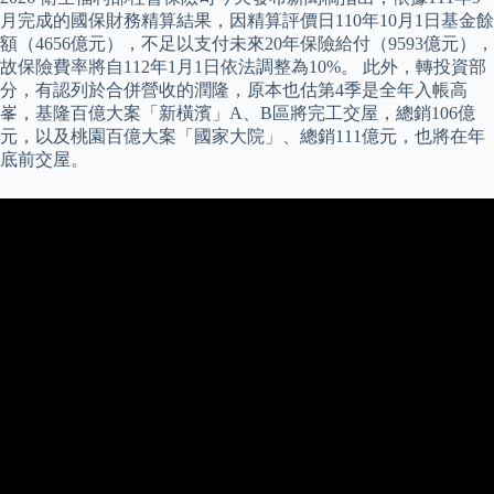
月完成的國保財務精算結果，因精算評價日110年10月1日基金餘
額（4656億元），不足以支付未來20年保險給付（9593億元），
故保險費率將自112年1月1日依法調整為10%。 此外，轉投資部
分，有認列於合併營收的潤隆，原本也估第4季是全年入帳高
峯，基隆百億大案「新橫濱」A、B區將完工交屋，總銷106億
元，以及桃園百億大案「國家大院」、總銷111億元，也將在年
底前交屋。