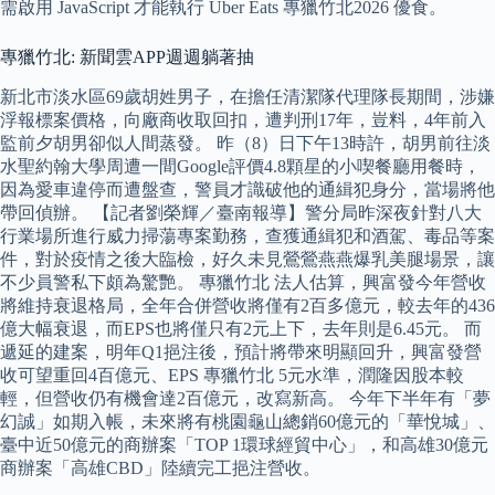
需啟用 JavaScript 才能執行 Uber Eats 專獵竹北2026 優食。
專獵竹北: 新聞雲APP週週躺著抽
新北市淡水區69歲胡姓男子，在擔任清潔隊代理隊長期間，涉嫌
浮報標案價格，向廠商收取回扣，遭判刑17年，豈料，4年前入
監前夕胡男卻似人間蒸發。 昨（8）日下午13時許，胡男前往淡
水聖約翰大學周遭一間Google評價4.8顆星的小喫餐廳用餐時，
因為愛車違停而遭盤查，警員才識破他的通緝犯身分，當場將他
帶回偵辦。 【記者劉榮輝／臺南報導】警分局昨深夜針對八大
行業場所進行威力掃蕩專案勤務，查獲通緝犯和酒駕、毒品等案
件，對於疫情之後大臨檢，好久未見鶯鶯燕燕爆乳美腿場景，讓
不少員警私下頗為驚艷。 專獵竹北 法人估算，興富發今年營收
將維持衰退格局，全年合併營收將僅有2百多億元，較去年的436
億大幅衰退，而EPS也將僅只有2元上下，去年則是6.45元。 而
遞延的建案，明年Q1挹注後，預計將帶來明顯回升，興富發營
收可望重回4百億元、EPS 專獵竹北 5元水準，潤隆因股本較
輕，但營收仍有機會達2百億元，改寫新高。 今年下半年有「夢
幻誠」如期入帳，未來將有桃園龜山總銷60億元的「華悅城」、
臺中近50億元的商辦案「TOP 1環球經貿中心」，和高雄30億元
商辦案「高雄CBD」陸續完工挹注營收。