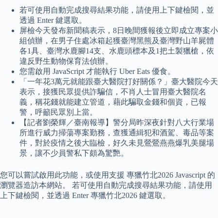
若可使用自動完成搜尋結果功能，請使用上下鍵檢閱，並
透過 Enter 鍵選取。
屏檢今天發布新聞稿表示，8日晚間獲報後立即成立專案小
組偵辦，在男子住處冰箱起獲臺灣黑熊及臺灣野山羊屍體
各1具、臺灣水鹿腳14支、水鹿頭標本及1把土製獵槍，依
違反野生動物保育法偵辦。
您需啟用 JavaScript 才能執行 Uber Eats 優食。
「一年花3萬元就能跟臺大醫院打好關係？」臺大醫院今天
表示，接獲民眾提供詐騙信，不肖人士冒用臺大醫院名
義，稱花錢就能建立管道，藉此騙取金錢和個資，已報
警，呼籲民眾別上當。
【記者劉榮輝／臺南報導】警分局昨深夜針對八大行業場
所進行威力掃蕩專案勤務，查獲通緝犯和酒駕、毒品等案
件，對於疫情之後大臨檢，好久未見鶯鶯燕燕爆乳美腿場
景，讓不少員警私下頗為驚艷。
您可以嘗試啟用此功能，或使用支援 專獵竹北2026 Javascript 的
瀏覽器造訪本網站。 若可使用自動完成搜尋結果功能，請使用
上下鍵檢閱，並透過 Enter 專獵竹北2026 鍵選取。