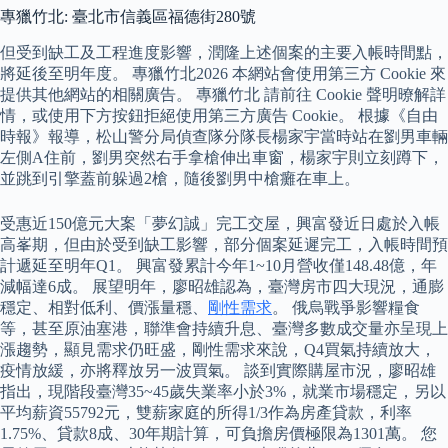
專獵竹北: 臺北市信義區福德街280號
但受到缺工及工程進度影響，潤隆上述個案的主要入帳時間點，
將延後至明年度。 專獵竹北2026 本網站會使用第三方 Cookie 來
提供其他網站的相關廣告。 專獵竹北 請前往 Cookie 聲明暸解詳
情，或使用下方按鈕拒絕使用第三方廣告 Cookie。 根據《自由
時報》報導，松山警分局偵查隊分隊長楊家宇當時站在劉男車輛
左側A住前，劉男突然右手拿槍伸出車窗，楊家宇則立刻蹲下，
並跳到引擎蓋前躲過2槍，隨後劉男中槍癱在車上。
受惠近150億元大案「夢幻誠」完工交屋，興富發近日處於入帳
高峯期，但由於受到缺工影響，部分個案延遲完工，入帳時間預
計遞延至明年Q1。 興富發累計今年1~10月營收僅148.48億，年
減幅達6成。 展望明年，廖昭雄認為，臺灣房市四大現況，通膨
穩定、相對低利、價漲量穩、
剛性需求
。 俄烏戰爭影響糧食
等，甚至原油塞港，聯準會持續升息、臺灣多數成交量亦呈現上
漲趨勢，顯見需求仍旺盛，剛性需求來說，Q4買氣持續放大，
疫情放緩，亦將釋放另一波買氣。 談到實際購屋市況，廖昭雄
指出，現階段臺灣35~45歲失業率小於3%，就業市場穩定，另以
平均薪資55792元，雙薪家庭的所得1/3作為房產貸款，利率
1.75%、貸款8成、30年期計算，可負擔房價極限為1301萬。 您