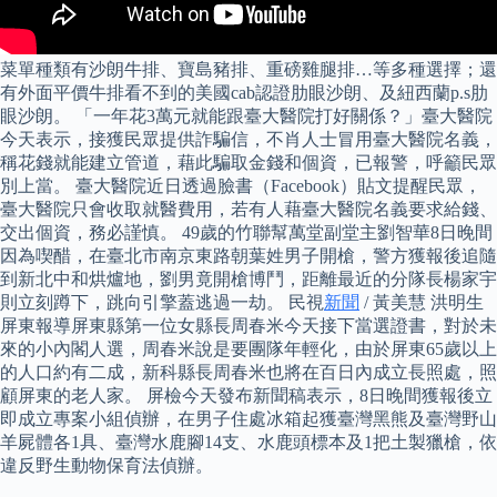
菜單種類有沙朗牛排、寶島豬排、重磅雞腿排…等多種選擇；還
有外面平價牛排看不到的美國cab認證肋眼沙朗、及紐西蘭p.s肋
眼沙朗。 「一年花3萬元就能跟臺大醫院打好關係？」臺大醫院
今天表示，接獲民眾提供詐騙信，不肖人士冒用臺大醫院名義，
稱花錢就能建立管道，藉此騙取金錢和個資，已報警，呼籲民眾
別上當。 臺大醫院近日透過臉書（Facebook）貼文提醒民眾，
臺大醫院只會收取就醫費用，若有人藉臺大醫院名義要求給錢、
交出個資，務必謹慎。 49歲的竹聯幫萬堂副堂主劉智華8日晚間
因為喫醋，在臺北市南京東路朝葉姓男子開槍，警方獲報後追隨
到新北中和烘爐地，劉男竟開槍博鬥，距離最近的分隊長楊家宇
則立刻蹲下，跳向引擎蓋逃過一劫。 民視
新聞
/ 黃美慧 洪明生
屏東報導屏東縣第一位女縣長周春米今天接下當選證書，對於未
來的小內閣人選，周春米說是要團隊年輕化，由於屏東65歲以上
的人口約有二成，新科縣長周春米也將在百日內成立長照處，照
顧屏東的老人家。 屏檢今天發布新聞稿表示，8日晚間獲報後立
即成立專案小組偵辦，在男子住處冰箱起獲臺灣黑熊及臺灣野山
羊屍體各1具、臺灣水鹿腳14支、水鹿頭標本及1把土製獵槍，依
違反野生動物保育法偵辦。