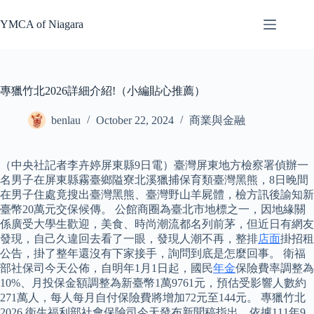
Skip
to
YMCA of Niagara
content
專獵竹北2026詳細介紹!（小編貼心推薦）
benlau
October 22, 2024
商業與金融
（中央社記者李卉婷屏東縣9日電）臺灣屏東地方檢察署偵辦一
名男子在屏東縣霧臺鄉隘寮北溪獵捕保育類臺灣黑熊，8日晚間
在男子住處竟搜出臺灣黑熊、臺灣野山羊屍體，檢方訊後諭知新
臺幣20萬元交保候傳。 公館商圈為臺北市地標之一，因地緣關
係廣受大學生歡迎，美食、時尚潮流都名列前茅，但近日有網友
發現，自己久違回去看了一眼，發現人潮不再，整排
店面
掛招租
公告，掛了整年還沒有下家接手，詢問到底是怎麼回事。 衛福
部社保司今天公佈，自明年1月1日起，國民
年金
保險費率調整為
10%、月投保金額調整為新臺幣1萬9761元，預估受影響人數約
271萬人，每人每月自付保險費將增加72元至144元。 專獵竹北
2026 衛生福利部社會保險司今天發布新聞稿指出，依據111年9