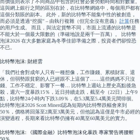
而價值則表示了不同商品中包含的社會必要勞動時間相對數量。
這與網上銀行之間的區別在於，在比特幣網絡中，每個用戶都有
這個分類賬的副本。 此外，新的比特幣不能集中性的被創造，
而必須是透過“挖掘” – 由執行複雜（但完全沒有意義）
計算
任務
的用戶生成。 而且，與法定貨幣不同，市面上流通的比特幣是
不能大於一個最大限數的（準確地說是兩千一百萬）。 比特幣
泡沫2026 在大多數家庭為冬季佳節準備之際，投資者們卻惶恐
不已。
比特幣泡沫: 財經雲
「我們社會對成年人只有一種想像，工作賺錢、累積財富、退
休，但弱勢跟貧窮的人已經跟不上這個了……這些媽媽不只沒
錢、工作不穩定、影響下一餐… 比特幣上週站上歷史高點後急
殺，週六一度暴跌15％，近日持續走跌，截至今（22日）上午9
點，比特幣24小時內下跌3.09％，在5.3萬至5.4萬美元間徘徊。
比特幣泡沫2026 Scott Minerd認為短期內比特幣跌幅會來到
50％，價格將回落至2萬至3萬美元，但他認為這僅是牛市必經的
演變過程，長期來看比特幣仍擁有40萬至60萬美元的實力。
比特幣泡沫: 《國際金融》比特幣泡沫化暴跌 專家警告將腰斬
50％