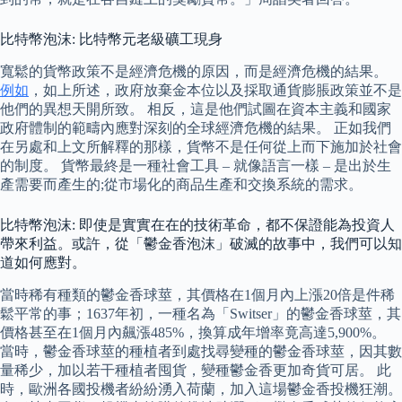
比特幣泡沫: 比特幣元老級礦工現身
寬鬆的貨幣政策不是經濟危機的原因，而是經濟危機的結果。
例如
，如上所述，政府放棄金本位以及採取通貨膨脹政策並不是
他們的異想天開所致。 相反，這是他們試圖在資本主義和國家
政府體制的範疇內應對深刻的全球經濟危機的結果。 正如我們
在另處和上文所解釋的那樣，貨幣不是任何從上而下施加於社會
的制度。 貨幣最終是一種社會工具 – 就像語言一樣 – 是出於生
產需要而產生的;從市場化的商品生產和交換系統的需求。
比特幣泡沫: 即使是實實在在的技術革命，都不保證能為投資人
帶來利益。或許，從「鬱金香泡沫」破滅的故事中，我們可以知
道如何應對。
當時稀有種類的鬱金香球莖，其價格在1個月內上漲20倍是件稀
鬆平常的事；1637年初，一種名為「Switser」的鬱金香球莖，其
價格甚至在1個月內飆漲485%，換算成年增率竟高達5,900%。
當時，鬱金香球莖的種植者到處找尋變種的鬱金香球莖，因其數
量稀少，加以若干種植者囤貨，變種鬱金香更加奇貨可居。 此
時，歐洲各國投機者紛紛湧入荷蘭，加入這場鬱金香投機狂潮。