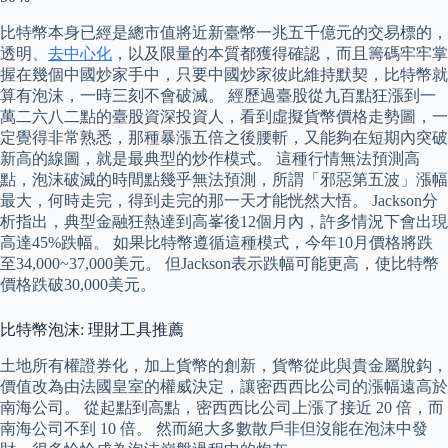
比特幣本身已經是總市值將近新臺幣一兆五千億元的交易標的，
透明、
去中心化
，以及限量的本質都獲得確認，而且籌碼牢牢掌
握在幾個中國炒家手中，只要中國炒家彼此維持默契，比特幣就
算有泡沫，一時三刻不會破滅。 經歷過臺股從九百點狂漲到一
萬二六八二點的臺股資深投資人，看到虛擬貨幣價格走勢圖，一
定覺得非常熟悉，那種暴漲五倍之後腰斬，又能夠在短期內突破
新高的線圖，就是最典型的炒作模式。 這種行情無法預測高
點，泡沫破滅的時間點幾乎無法預測，所謂「邪惡第五波」漲幅
最大，何時走完，得到走完的那一天才能恍然大悟。 Jackson分
析指出，典型金融狂熱達到高峯後12個月內，許多情況下會出現
高達45%跌幅。 如果比特幣遵循這種模式，今年10月價格將跌
至34,000~37,000美元。 但Jackson表示跌幅可能更高，使比特幣
價格跌破30,000美元。
比特幣泡沫: 理財工具推薦
土地所有權證券化，加上貨幣的創新，貨幣從此與貴金屬脫鈎，
價值改為由法國皇室的權威決定，讓密西西比公司的漲幅遠高於
南海公司。 從起點到高點，密西西比公司上漲了接近 20 倍，而
南海公司不到 10 倍。 然而絕大多數散戶非但沒能在泡沫中發