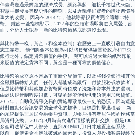
伴臺灣走過最輝煌的經濟成長、網路興起、迎接千禧世代來臨、
智慧手機發展等歷史性的時刻，以及近幾年消費者的購物習慣等
重大的改變。 因為在 2014 年，他就呼籲投資者完全遠離比特
幣。 雖然一些指標顯示，2022 年的空頭市場即將進入尾聲，然
而，分析人士認為，新的比特幣價格底部還沒出現。
與比特幣一樣，黃金（和金本位制）在歷史上一直吸引著自由意
志主義者。 他們將金本位視為可以將貨幣供給置於政府和中央
銀行之外，錨定貨幣價值的手段。 與可以通過大量的紙幣印刷
來貶值的法定貨幣不同，黃金是一種可靠的價值儲存。
比特幣的成立原本是為了重新分配價值，以及將錢從銀行和其他
金融機構轉給人們，任何人都能成為銀行、付款服務或放款者，
但是比特幣和其他加密貨幣同時也成了洗錢和資本外逃的漏洞。
由於法規管制程度很低，可疑的經濟活動也開始使用加密貨幣。
2017年，自動化資訊交易的實施導致最後一刻的恐慌，因為這是
針對自動化資訊交易的全球化的標準，目標是打擊逃稅者。 新
的系統提供非居民金融帳戶資訊，與帳戶持有者居住國的稅務當
局資料交換。 2017年9月時首次進行這樣的資料交換，但是100
多個司法單位中大部分，直到2018年1月1日才建置這個系統。
以前，促使鬱金香泡沫破滅的因素是，投資人與投機客最後終於