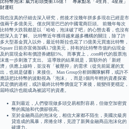
比特幣泡沫: 威力彩頭獎衝3.6億！ 專家點名「4生肖、4星座」
財運旺
我也沒真的仔細去深入研究，然後才沒幾年拼多多現在已經是市
值兩千多億美元、僅次阿里巴巴的中國電商巨頭。 前幾年每次
比特幣大跌我都是以「哈哈，泡沫破了吧」的心態去看，也沒有
想深入去了解。 比特幣近年獲得越來越多機構的關注，除了許
多大型基金買入以外，最近特斯拉也花了15億美元買進比特幣，
Square 日前亦宣佈加碼1.7億美元，持有的比特幣市值約佔現金
及約當現金和有價證券總額5%。 而事實上，.com時代的股票泡
沫進一步刺激了支出。 這導致的結果就是，當額外的「新經
濟」供應上線時，並沒有「被壓抑」的需求（從先前延遲的支
出，也就是儲蓄）來接住。 Man Group分析師團隊解釋，或許不
應該把比特幣的波動視為「泡沫」，而是1個尚年輕的資產探索
其定價的過程，或許最終比特幣價值定下來後，能變得更穩定，
屆時或許也能成為被認可的資產。
直到最近，人們發現做多頭交易相對容易，但做空加密貨
幣的風險和代價卻很高。
至於金融商品的泡沫化，相信大家都不陌生，美國次級房
貸造成的風暴，席捲全球，見證了新興金融商品泡沫化的
破壞力。