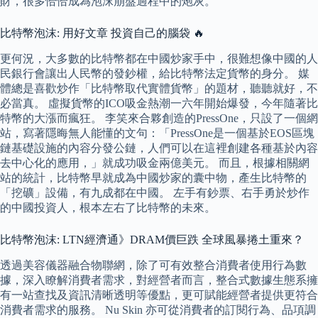
財，很多恰恰成為泡沫崩盤過程中的炮灰。
比特幣泡沫: 用好文章 投資自己的腦袋 🔥
更何況，大多數的比特幣都在中國炒家手中，很難想像中國的人
民銀行會讓出人民幣的發鈔權，給比特幣法定貨幣的身分。 媒
體總是喜歡炒作「比特幣取代實體貨幣」的題材，聽聽就好，不
必當真。 虛擬貨幣的ICO吸金熱潮一六年開始爆發，今年隨著比
特幣的大漲而瘋狂。 李笑來合夥創造的PressOne，只設了一個網
站，寫著隱晦無人能懂的文句：「PressOne是一個基於EOS區塊
鏈基礎設施的內容分發公鏈，人們可以在這裡創建各種基於內容
去中心化的應用，」就成功吸金兩億美元。 而且，根據相關網
站的統計，比特幣早就成為中國炒家的囊中物，產生比特幣的
「挖礦」設備，有九成都在中國。 左手有鈔票、右手勇於炒作
的中國投資人，根本左右了比特幣的未來。
比特幣泡沫: LTN經濟通》DRAM價巨跌 全球風暴捲土重來？
透過美容儀器融合物聯網，除了可有效整合消費者使用行為數
據，深入瞭解消費者需求，對經營者而言，整合式數據生態系擁
有一站查找及資訊清晰透明等優點，更可賦能經營者提供更符合
消費者需求的服務。 Nu Skin 亦可從消費者的訂閱行為、品項調