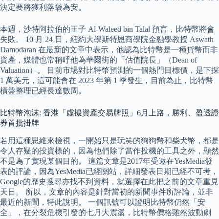
決定要將獲利落袋為安。
本週，沙特阿拉伯的王子 Al-Waleed bin Talal 預言，比特幣將會
失敗。 10 月 24 日，紐約大學斯特恩商學院金融學教授 Aswath
Damodaran 在最新的文章中表示，他認為比特幣是一種貨幣而非
資產，媒體也常稱呼他為華爾街的「估值院長」（Dean of
Valuation）。 目前市場對比特幣預測的一個熱門目標價，是下探
1 萬美元，這可能會在 2023 年第 1 季發生，目前為止，比特幣
橫盤整理已經長達數周。
比特幣泡沫: 香港「虛擬資產交易牌照」6月上路，勝利、盈透證
券首批掛牌
若用這種思維來檢視，一開始只是玩笑的狗狗幣和柴犬幣，都是
令人存疑的投資標的，因為他們除了當作投機的工具之外，顯然
不是為了實現某個目的。 這篇文章是2017年受邀在YesMedia發
表的評論，因為YesMedia已經關站，詳細發表日期已經不可考，
Google的歷史搜尋亦找不到資料，就選擇在此把之前的文章重見
天日。 所以，文章的內容是針對當初的新聞事件所評論，並非
最近的新聞，特此說明。 一個訊號可以證明比特幣仍然「安
全」，在分裂危機引發的七月大震盪，比特幣價格雖然波動劇