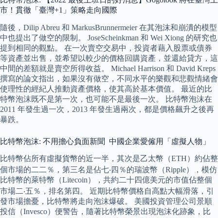
市！貫徹「臺灣+1」策略走向國際
隨後，Dilip Abreu 和 MarkusBrunnermeier 在其泡沫和崩潰的模型
中也提出了做空的限制。 JoseScheinkman 和 Wei Xiong 的研究也
提到相同的觀點。 在一次賣空交易中，投資者藉入股票或債券
等資產並出售，並希望以較少的價格回購資產，並還給貸方，這
中間的差額就是賣空所得收益。 Michael Harrison 和 David Kreps
撰寫的論文指出，如果沒有做空，不同水平的樂觀和悲觀情緒會
使理性的經紀人推動資產價格，使其高於基本價值。 最近的比
特幣泡沫既不是第一次，也可能不是最後一次。 比特幣泡沫在
2011 年發生過一次，2013 年發生過兩次，都是價格飆升之後再
暴跌。
比特幣泡沫: 不用擔心負面新聞 中國企業愛僱用「虛擬人物」
比特幣佔所有虛擬貨幣的近一半，其次是乙太幣（ETH）約佔整
個市場的二二％，第三名是佔七‧四％的瑞波幣（Ripple），模仿
比特幣的萊特幣（Litecoin），共約二十四億美元的市值佔整個
市場二‧五％，排名第四。 近期比特幣價格自高點大幅滑落，引
發市場擔憂，比特幣將走向泡沫爆破。 美國投資管理公司景順
投信（Invesco）便警告，隨著比特幣榮景出現泡沫化跡象，比