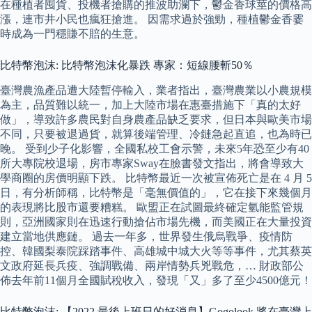
在種植者囤貨、投機者搶購的推波助瀾下，鬱金香球莖的價格高
漲，連市井小民也瘋狂搶進。 因需求過於強勁，種植鬱金香霎
時成為一門穩賺不賠的生意。
比特幣泡沫: 比特幣泡沫化暴跌 專家：短線腰斬50％
臺灣農漁產品遭大陸暫停輸入，業者指出，臺灣農業以小農規模
為主，品質難以統一，加上大陸市場在惠臺措施下「真的太好
做」，導致許多農民對自身農產品缺乏要求，但日本與歐美市場
不同，只要被退過貨，就算後端管理、冷鏈急起直追，也為時已
晚。 受到少子化影響，全國私校工會示警，未來5年恐至少有40
所大專院校退場，房市專家Sway在臉書發文指出，將會導致大
學商圈的房價明顯下跌。 比特幣最近一次被宣佈死亡是在 4 月 5
日，有分析師稱，比特幣是「毫無價值的」，它在接下來幾個月
的表現將比股市還要糟糕。 歐盟正在試圖最終確定氫能監管規
則，亞洲國家則在迅速行動搶佔市場先機，而美國正在大量投資
建立當地供應鏈。 過去一年多，世界發生俄烏戰爭、疫情防
控、韓國梨泰院踩踏事件、高雄城中城大火等等事件，尤其蔡英
文政府延長兵疫、強調戰備、兩岸情勢兵兇戰危，… 財政部公
佈去年前11個月全國賦稅收入，發現「又」多了至少4500億元！
比特幣泡沫: 【2022 最後上班日的好消息】Gogolook 將在臺灣上