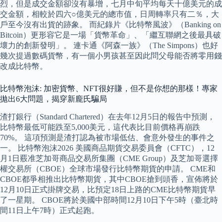
烈，但是成交金額卻沒有暴增，七月中旬平均每天十億美元的成
交金額，相較於四六○億美元的總市值，日周轉率只有二％，大
戶至今沒有出貨的跡象。 而紀錄片《比特幣風波》（Banking on
Bitcoin）更形容它是一場「貨幣革命」、「繼互聯網之後最具破
壞力的創新發明」。 連卡通《阿森一族》（The Simpons）也好
幾次提過數碼貨幣，有一個小男孩甚至因此問父母能否將零用錢
改成比特幣。
比特幣泡沫: 加密貨幣、NFT很好賺，但不是你想的那樣！專家
拋出6大問題，揭穿新龐氏騙局
渣打銀行（Standard Chartered）在去年12月5日的報告中預測，
比特幣最低可能跌至5,000美元，這代表比目前價格再崩跌
70%。 這項預測是渣打認為被市場低估、會意外發生的事件之
一。 比特幣泡沫2026 美國商品期貨交易委員會（CFTC），12
月1日覈准芝加哥商品交易所集團（CME Group）及芝加哥選擇
權交易所（CBOE）全球市場發行比特幣期貨的申請。 CME和
CBOE都爭相推出比特幣期貨，其中CBOE搶到頭香，宣佈將於
12月10日正式掛牌交易，比預定18日上路的CME比特幣期貨早
了一星期。 CBOE將於美國中部時間12月10日下午5時（臺北時
間11日上午7時）正式起跑。