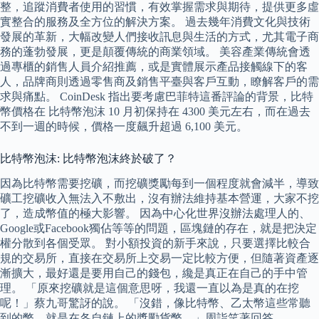
整，追蹤消費者使用的習慣，有效掌握需求與期待，提供更多虛
實整合的服務及全方位的解決方案。 過去幾年消費文化與技術
發展的革新，大幅改變人們接收訊息與生活的方式，尤其電子商
務的蓬勃發展，更是顛覆傳統的商業領域。 美容產業傳統會透
過專櫃的銷售人員介紹推薦，或是實體展示產品接觸線下的客
人，品牌商則透過零售商及銷售平臺與客戶互動，瞭解客戶的需
求與痛點。 CoinDesk 指出要考慮巴菲特這番評論的背景，比特
幣價格在 比特幣泡沫 10 月初保持在 4300 美元左右，而在過去
不到一週的時候，價格一度飆升超過 6,100 美元。
比特幣泡沫: 比特幣泡沫終於破了？
因為比特幣需要挖礦，而挖礦獎勵每到一個程度就會減半，導致
礦工挖礦收入無法入不敷出，沒有辦法維持基本營運，大家不挖
了，造成幣值的極大影響。 因為中心化世界沒辦法處理人的、
Google或Facebook獨佔等等的問題，區塊鏈的存在，就是把決定
權分散到各個受眾。 對小額投資的新手來說，只要選擇比較合
規的交易所，直接在交易所上交易一定比較方便，但隨著資產逐
漸擴大，最好還是要用自己的錢包，纔是真正在自己的手中管
理。 「原來挖礦就是這個意思呀，我還一直以為是真的在挖
呢！」蔡九哥驚訝的說。 「沒錯，像比特幣、乙太幣這些常聽
到的幣，就是在各自鏈上的獎勵貨幣。」周詣笑著回答。