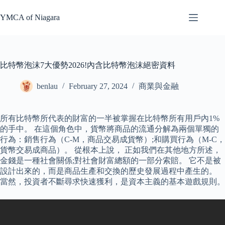
Skip
to
YMCA of Niagara
content
比特幣泡沫7大優勢2026!內含比特幣泡沫絕密資料
benlau
February 27, 2024
商業與金融
所有比特幣所代表的財富的一半被掌握在比特幣所有用戶內1%
的手中。 在這個角色中，貨幣將商品的流通分解為兩個單獨的
行為：銷售行為（C-M，商品交易成貨幣）;和購買行為（M-C，
貨幣交易成商品）。 從根本上說， 正如我們在其他地方所述，
金錢是一種社會關係;對社會財富總額的一部分索賠。 它不是被
設計出來的，而是商品生產和交換的歷史發展過程中產生的。
當然，投資者不斷尋求快速獲利，是資本主義的基本遊戲規則。