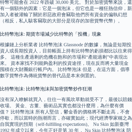
特幣可能會在 2022 年跌破 30,000 美元。 對於加密貨幣來說，還
有一個額外的因素：它是一個泡沫，但它也是一種狂熱信仰，新
加入者被灌輸了關於邪惡政府會竊取他們所有資金的偏執幻想
（相反，私人駭客竊取的大部分是現存的加密貨幣代幣）。
比特幣泡沫: 期貨市場減少比特幣的「投機」現象
根據鏈上分析業者 比特幣泡沫 Glassnode 的數據，無論是短期投
資人或長期投資人，目前帳面上持有比特幣的虧損都比以往來得
多。 這種生產過剩的危機在飽和的市場和“產能過剩”中表現出
來。 資本家找不到能夠盈利的投資途徑，現在反而將大量現金
囤積在大財團銀行帳戶內。 比特幣泡沫 但是，在這方面，倡導
數字貨幣作為傳統貨幣的替代品是本末倒置的。
比特幣泡沫: 比特幣泡沫與加密貨幣炒作狂潮
沒有深入瞭解就買入，往往一有風吹草動就受不了，最後以賠錢
收場。 黃金、古董、藝術品其實也都沒什麼用，為什麼有價
值？ 比特幣泡沫 所有人堅信，鬱金香的價格將不斷走高，不會
停歇，而以當時的熱潮而言，亦確實如此；現代經濟學家稱之為
自我實現的預期（self-fulfilling expectations)。 Nu Skin 如新臺灣
1992 年成立以來，今年正好是第 30 年， Nu Skin 比特幣泡沫 陪