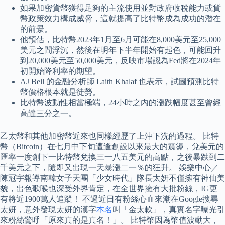
如果加密貨幣獲得足夠的主流使用並對政府收稅能力或貨
幣政策效力構成威脅，這就提高了比特幣成為成功的潛在
的前景。
他預估，比特幣2023年1月至6月可能在8,000美元至25,000
美元之間浮沉，然後在明年下半年開始有起色，可能回升
到20,000美元至50,000美元，反映市場認為Fed將在2024年
初開始降利率的期望。
AJ Bell 的金融分析師 Laith Khalaf 也表示，試圖預測比特
幣價格根本就是徒勞。
比特幣波動性相當極端，24小時之內的漲跌幅度甚至曾經
高達三分之一。
乙太幣和其他加密幣近來也同樣經歷了上沖下洗的過程。 比特
幣（Bitcoin）在七月中下旬遭逢創設以來最大的震盪，兌美元的
匯率一度創下一比特幣兌換三一八五美元的高點，之後暴跌到二
千美元之下，隨即又出現一天暴漲二一％的狂升。 娛樂中心／
陳冠宇報導南韓女子天團「少女時代」隊長太妍不僅擁有神仙美
貌，出色歌喉也深受外界肯定，在全世界擁有大批粉絲，IG更
有將近1900萬人追蹤！ 不過近日有粉絲心血來潮在Google搜尋
太妍，意外發現太妍的漢字
本名
叫「金太軟」，真實名字曝光引
來粉絲驚呼「原來真的是真名！」。 比特幣因為幣值波動大，