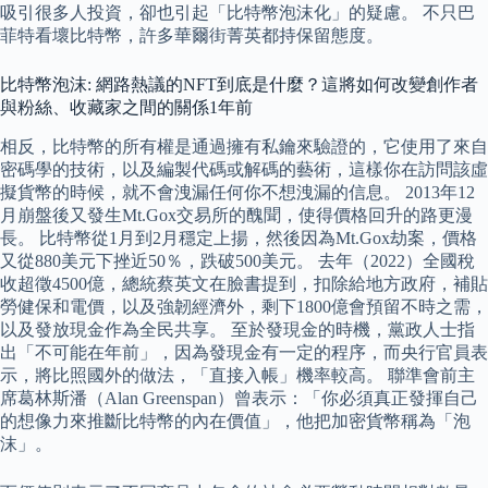
吸引很多人投資，卻也引起「比特幣泡沫化」的疑慮。 不只巴
菲特看壞比特幣，許多華爾街菁英都持保留態度。
比特幣泡沫: 網路熱議的NFT到底是什麼？這將如何改變創作者
與粉絲、收藏家之間的關係1年前
相反，比特幣的所有權是通過擁有私鑰來驗證的，它使用了來自
密碼學的技術，以及編製代碼或解碼的藝術，這樣你在訪問該虛
擬貨幣的時候，就不會洩漏任何你不想洩漏的信息。 2013年12
月崩盤後又發生Mt.Gox交易所的醜聞，使得價格回升的路更漫
長。 比特幣從1月到2月穩定上揚，然後因為Mt.Gox劫案，價格
又從880美元下挫近50％，跌破500美元。 去年（2022）全國稅
收超徵4500億，總統蔡英文在臉書提到，扣除給地方政府，補貼
勞健保和電價，以及強韌經濟外，剩下1800億會預留不時之需，
以及發放現金作為全民共享。 至於發現金的時機，黨政人士指
出「不可能在年前」，因為發現金有一定的程序，而央行官員表
示，將比照國外的做法，「直接入帳」機率較高。 聯準會前主
席葛林斯潘（Alan Greenspan）曾表示：「你必須真正發揮自己
的想像力來推斷比特幣的內在價值」，他把加密貨幣稱為「泡
沫」。