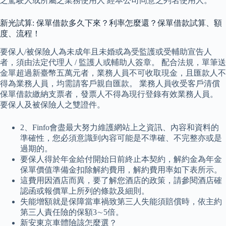
之駕駛人或所屬之業務使用人 經本公司同意之列名使用人。
新光試算: 保單借款多久下來？利率怎麼還？保單借款試算、額
度、流程！
要保人/被保險人為未成年且未婚或為受監護或受輔助宣告人
者，須由法定代理人 / 監護人或輔助人簽章。 配合法規，單筆送
金單超過新臺幣五萬元者，業務人員不可收取現金，且匯款人不
得為業務人員，均需請客戶親自匯款。 業務人員收受客戶清償
保單借款繳納支票者，發票人不得為現行登錄有效業務人員。
要保人及被保險人之雙證件。
2、Finfo會盡最大努力維護網站上之資訊、內容和資料的
準確性，您必須意識到內容可能是不準確、不完整亦或是
過期的。
要保人得於年金給付開始日前終止本契約，解約金為年金
保單價值準備金扣除解約費用，解約費用率如下表所示。
這費用因酒店而異，要了解您酒店的政策，請參閱酒店確
認函或報價單上所列的條款及細則。
失能增額就是保障當車禍致第三人失能須賠償時，依主約
第三人責任險的保額3∼5倍。
新安東京車體險該怎麼選？