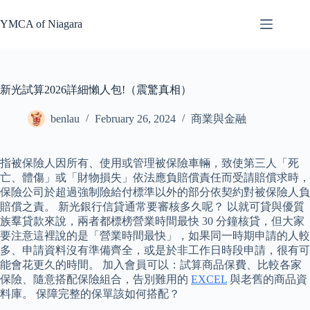
Skip
to
YMCA of Niagara
content
新光試算2026詳細懶人包!（震驚真相）
benlau
February 26, 2024
商業與金融
指被保險人因所有、使用或管理被保險車輛，致使第三人「死
亡、體傷」或「財物損失」依法應負賠償責任而受請賠償求時，
保險公司於超過強制險給付標準以外的部分依契約對被保險人負
賠償之責。 新光銀行信貸通常要審核多久呢？ 以就可貸與優質
族羣貸款來說，兩者都標榜營業時間最快 30 分鐘核貸，但大家
要注意這裡說的是「營業時間最快」，如果同一時期申請的人較
多、申請資料沒有準備齊全，或是於非工作日時段申請，很有可
能會花更久的時間。 加入會員可以：試算商品保費、比較各家
保險、隨意搭配保險組合，告別難用的
EXCEL
與老舊的商品資
料庫。 保障完整的保單該如何搭配？