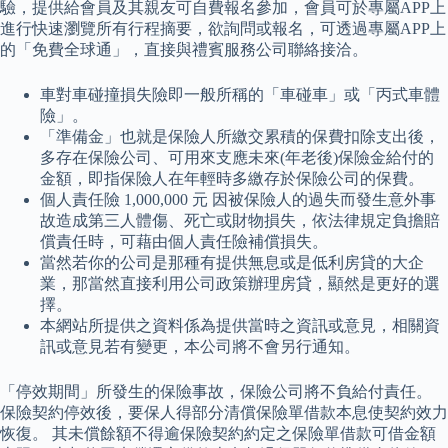
驗，提供給會員及其親友可自費報名參加，會員可於專屬APP上
進行快速瀏覽所有行程摘要，欲詢問或報名，可透過專屬APP上
的「免費全球通」，直接與禮賓服務公司聯絡接洽。
車對車碰撞損失險即一般所稱的「車碰車」或「丙式車體
險」。
「準備金」也就是保險人所繳交累積的保費扣除支出後，
多存在保險公司、可用來支應未來(年老後)保險金給付的
金額，即指保險人在年輕時多繳存於保險公司的保費。
個人責任險 1,000,000 元 因被保險人的過失而發生意外事
故造成第三人體傷、死亡或財物損失，依法律規定負擔賠
償責任時，可藉由個人責任險補償損失。
當然若你的公司是那種有提供無息或是低利房貸的大企
業，那當然直接利用公司政策辦理房貸，顯然是更好的選
擇。
本網站所提供之資料係為提供當時之資訊或意見，相關資
訊或意見若有變更，本公司將不會另行通知。
「停效期間」所發生的保險事故，保險公司將不負給付責任。
保險契約停效後，要保人得部分清償保險單借款本息使契約效力
恢復。 其未償餘額不得逾保險契約約定之保險單借款可借金額