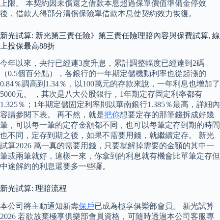
上限。 本契約因未償還之借款本息超過保單價值準備金停效
後，借款人得部分清償保險單借款本息使契約效力恢復。
新光試算: 新光第三責任險》第三責任險理賠內容與保費試算, 線
上投保最高88折
今年以來，央行已經連3度升息，累計調整幅度已經達到2碼
（0.5個百分點），各銀行的一年期定儲機動利率也從起漲的
0.84％調高到1.34％，以100萬元的存款來說，一年利息也增加了
5000元。 ，其次是八大公股銀行，1年期定存固定利率都有
1.325％；1年期定儲固定利率則以華南銀行1.385％最高，詳細內
容請參閱下表。 再不然，就是
把你
想要定存的那筆錢拆成好幾
筆，可以每一筆的定存金額都不同，也可以每筆定存到期的時間
也不同，定存到期之後，如果不需要用錢，就繼續定存。 新光
試算2026 萬一真的需要用錢，只要就解掉需要的金額的其中一
筆或兩筆就好，這樣一來，你拿到的利息就有機會比單筆定存但
中途解約的利息還要多一些囉。
新光試算: 理賠流程
本公司將主動通知新壽
保戶
已成為極享俱樂部會員。 新光試算
2026 若欲放棄極享俱樂部會員資格，可隨時透過本公司客服專