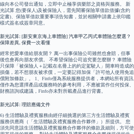
線向本公司發出通知，立即中止極享俱樂部之資格與服務。 新
光試算 您(要保人)及被保險人，需先閱審保險單借款借據(含約
定書)、保險單借款重要事項告知書，並於相關申請書上依印鑑
樣式簽名或簽章同意。
新光試算: [新安東京海上車體險] 汽車甲乙丙式車體險怎麼選？
保障差異, 保費一次看懂
經常把愛車借給朋友開？ 萬一出事保險公司雖然也會賠，但事
後也會再向朋友求償。 不希望保險公司追究要怎麼辦？ 車體險
只保障「被保險人＋記載在名冊上的約定駕駛人」開車時造成的
損傷，若不想朋友被求償，一定要記得加保「許可他人使用免追
償附加條款」。 1、Finfo僅為系統服務提供者，本網站所有資訊
僅作為您選擇產品或服務時的參考利用，不應被當作任何投保、
財務諮詢或建議，Finfo亦未對所載產品進行背書。
新光試算: 理賠應備文件
6) 生活體驗及禮賓服務由經仔細挑選的第三方生活體驗及禮賓
服務供應商（「生活體驗及禮賓服務合作夥伴」）所提供。 您
須先同意該生活體驗及禮賓服務合作夥伴的條款及細則，方可使