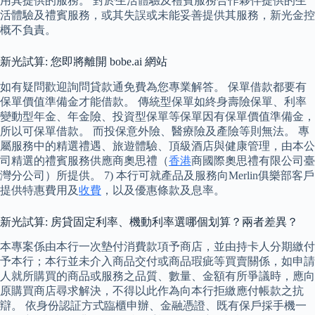
用其提供的服務。 對於生活體驗及禮賓服務合作夥伴提供的生
活體驗及禮賓服務，或其失誤或未能妥善提供其服務，新光金控
概不負責。
新光試算: 您即將離開 bobe.ai 網站
如有疑問歡迎詢問貸款通免費為您專業解答。 保單借款都要有
保單價值準備金才能借款。 傳統型保單如終身壽險保單、利率
變動型年金、年金險、投資型保單等保單因有保單價值準備金，
所以可保單借款。 而投保意外險、醫療險及產險等則無法。 專
屬服務中的精選禮遇、旅遊體驗、頂級酒店與健康管理，由本公
司精選的禮賓服務供應商奧思禮（
香港
商國際奧思禮有限公司臺
灣分公司）所提供。 7) 本行可就產品及服務向Merlin俱樂部客戶
提供特惠費用及
收費
，以及優惠條款及息率。
新光試算: 房貸固定利率、機動利率選哪個划算？兩者差異？
本專案係由本行一次墊付消費款項予商店，並由持卡人分期繳付
予本行；本行並未介入商品交付或商品瑕疵等買賣關係，如申請
人就所購買的商品或服務之品質、數量、金額有所爭議時，應向
原購買商店尋求解決，不得以此作為向本行拒繳應付帳款之抗
辯。 依身份認証方式臨櫃申辦、金融憑證、既有保戶採手機一