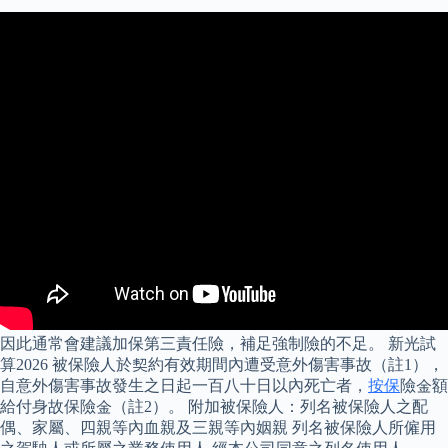
因此通常會建議加保第三責任險，補足強制險的不足。 新光試
算2026 被保險人於契約有效期間內遭受意外傷害事故（註1），
自意外傷害事故發生之日起一百八十日以內死亡者，
按保
險金額
給付身故保險金（註2）。 附加被保險人：列名被保險人之配
偶、家屬、四親等內血親及三親等內姻親 列名被保險人所僱用