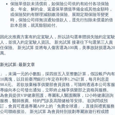
保險單借款未清償前，如保險公司依約有給付各項保險
金、年金、解約金、返還保單價值準備金或其他金額時，
或保險契約有辦理減額繳清保險、展期定期保險等變更
時，保險公司得無須通知借款人，逕先行扣除未償還的借
款本息後，就其餘額給付。
因此次推薦方案有約定駕駛人，所以請勾選車體損失險約定駕駛
人，並填入約定駕駛人資訊。 新光試算 接著往下勾選第三人責
任保險。 新光試算 並將每人傷害選為100萬，美事故財損選為20
萬。
新光試算: 最新文章
」，未滿一元的小數點，採四捨五入至整數計算，假設帳戶內有
10萬塊，以目前臺灣銀行1年定存利率1.2%計算，每月利息是
98.6元。 若欲放棄極享俱樂部會員資格，可隨時透過本公司客服
專線向本公司發出通知，立即終止極享俱樂部之資格與服務。
為會員提供VIP健康照護，專屬私人醫護團隊，12小時健康諮詢
服務，醫師推薦、特約門診及高階健檢等安排。 欲詢問或預
訂，會員可透過專屬APP上的「免費全球通」，直接與禮賓服務
公司聯絡接洽。 新光試算 為會員特別規劃專屬旅遊行程或體