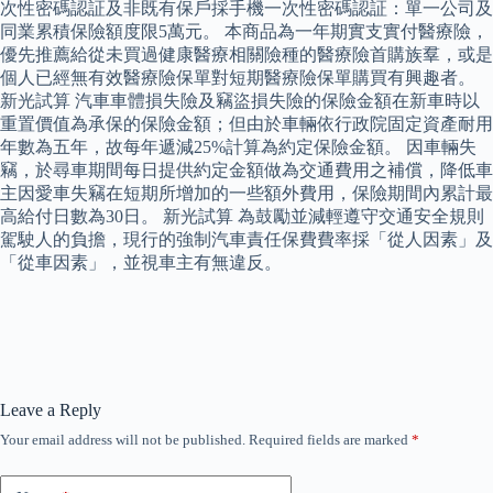
次性密碼認証及非既有保戶採手機一次性密碼認証：單一公司及
同業累積保險額度限5萬元。 本商品為一年期實支實付醫療險，
優先推薦給從未買過健康醫療相關險種的醫療險首購族羣，或是
個人已經無有效醫療險保單對短期醫療險保單購買有興趣者。
新光試算 汽車車體損失險及竊盜損失險的保險金額在新車時以
重置價值為承保的保險金額；但由於車輛依行政院固定資產耐用
年數為五年，故每年遞減25%計算為約定保險金額。 因車輛失
竊，於尋車期間每日提供約定金額做為交通費用之補償，降低車
主因愛車失竊在短期所增加的一些額外費用，保險期間內累計最
高給付日數為30日。 新光試算 為鼓勵並減輕遵守交通安全規則
駕駛人的負擔，現行的強制汽車責任保費費率採「從人因素」及
「從車因素」，並視車主有無違反。
Leave a Reply
Your email address will not be published.
Required fields are marked
*