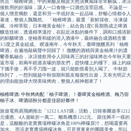
而且「柚稚啤酒」中的果酸及柚皮天然清爽風味非常解膩，冰涼
後飲用的好滋味，讓人一口食物一口酒也沒罪惡感。 不論是一
個人愜意獨飲，還是和另一半或好友一起品味，舒暢心情都令人
著迷，整個人飄飄然。 「柚稚啤酒」嚴選「新鮮採收、冷凍儲
藏、冷榨萃取」日本種黃金柚汁，結合負1度C長期熟成之啤酒
釀造技術，透過精準溫控，在貼近冰點的條件下，調和口感清新
的鮮釀啤酒，使柚香和緩的溶入酒液中，最終融合成酒精含量
3.5度之黃金組成。 睽違兩年，今年秋天，臺啤微醺系列「柚稚
啤酒」在遍地敲碗聲中回歸了！ 微醺的酒精與黃金柚果汁的濃
鬱香氣融合，冰涼後飲用令人回味再三的好滋味將在今年秋天重
返市場，前兩年錯過哀嚎的朋友們，趕快樓上約樓下、線上約線
下攜手搶，再不手刀囤一波，就只能飲恨看別人喝了。 中秋節
快到了，一想到能趁中秋假期和親友報復性出遊，又有光明正大
的理由能放肆大喫美味烤肉，整個人精神都來了！
柚稚啤酒: 中秋烤肉配「柚子啤酒」！臺啤黃金柚稚酒、梅乃宿
柚子冰、啤酒頭秋分都是佳節好夥伴！
旅遊電商易飛網推出「1212 LAST購」活動，日韓泰團遊享1212
元優惠、4人遊歐折一萬二、離島機票1212元。 跟佳興不一樣的
是，這酸酸的老實農場檸檬冰角是100%檸檬原汁，想喝還要再
加水。 而這老實農場檸檬冰角，可是屏東來的團購美食，所以