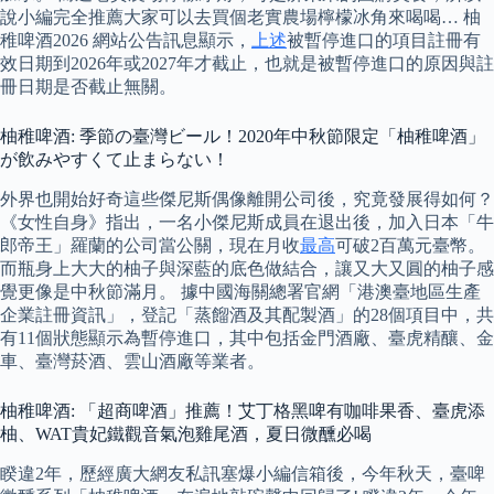
說小編完全推薦大家可以去買個老實農場檸檬冰角來喝喝… 柚
稚啤酒2026 網站公告訊息顯示，
上述
被暫停進口的項目註冊有
效日期到2026年或2027年才截止，也就是被暫停進口的原因與註
冊日期是否截止無關。
柚稚啤酒: 季節の臺灣ビール！2020年中秋節限定「柚稚啤酒」
が飲みやすくて止まらない！
外界也開始好奇這些傑尼斯偶像離開公司後，究竟發展得如何？
《女性自身》指出，一名小傑尼斯成員在退出後，加入日本「牛
郎帝王」羅蘭的公司當公關，現在月收
最高
可破2百萬元臺幣。
而瓶身上大大的柚子與深藍的底色做結合，讓又大又圓的柚子感
覺更像是中秋節滿月。 據中國海關總署官網「港澳臺地區生產
企業註冊資訊」，登記「蒸餾酒及其配製酒」的28個項目中，共
有11個狀態顯示為暫停進口，其中包括金門酒廠、臺虎精釀、金
車、臺灣菸酒、雲山酒廠等業者。
柚稚啤酒: 「超商啤酒」推薦！艾丁格黑啤有咖啡果香、臺虎添
柚、WAT貴妃鐵觀音氣泡雞尾酒，夏日微醺必喝
睽違2年，歷經廣大網友私訊塞爆小編信箱後，今年秋天，臺啤