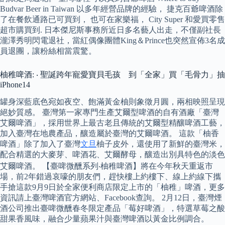
Budvar Beer in Taiwan 以多年經營品牌的經驗， 捷克百爺啤酒除
了在餐飲通路已可買到， 也可在家樂福， City Super 和愛買零售
超市購買到. 日本傑尼斯事務所近日多名藝人出走，不僅副社長
瀧澤秀明閃電退社，當紅偶像團體King＆Prince也突然宣佈3名成
員退團，讓粉絲相當震驚。
柚稚啤酒: ‧ 聖誕跨年寵愛寶貝毛孩 到「全家」買「毛骨力」抽
iPhone14
罐身深藍底色宛如夜空、飽滿黃金柚則象徵月圓，兩相映照呈現
絕妙質感。 臺灣第一家專門生產艾爾型啤酒的自有酒廠「臺灣
艾爾啤酒」，採用世界上最古老且傳統的艾爾型精釀啤酒工藝，
加入臺灣在地農產品，釀造屬於臺灣的艾爾啤酒。 這款「柚香
啤酒」除了加入了臺灣
文旦
柚子皮外，還使用了新鮮的臺灣米，
配合精選的大麥芽、啤酒花、艾爾酵母，釀造出別具特色的淡色
艾爾啤酒。 【臺啤微醺系列‧柚稚啤酒】將在今年秋天重返市
場，前2年錯過哀嚎的朋友們，趕快樓上約樓下、線上約線下攜
手搶這款9月9日於全家便利商店限定上市的「柚稚」啤酒，更多
資訊請上臺灣啤酒官方網站、Facebook查詢。 2月12日，臺灣煙
酒公司推出臺啤微醺春冬限定產品「莓好啤酒」，特選草莓之酸
甜果香風味，融合少量蘋果汁與臺灣啤酒以黃金比例調合。