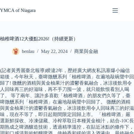
Skip
to
YMCA of Niagara
content
柚稚啤酒12大優點2026!（持續更新）
benlau
May 22, 2024
商業與金融
(記者黃秀麗臺北報導)睽違2年，歷經廣大網友私訊塞爆小編信
箱後，今年秋天，臺啤微醺系列「柚稚啤酒」在遍地敲碗聲中回
歸了! 微醺的酒精與黃金柚果汁的濃鬱香氣融合，冰涼後飲用令
人回味再三的好滋味，再不手刀囤一波，就只能飲恨看別人喝
了。 等了兩年、讓許多喜歡「柚稚啤酒」的朋友們久等了，臺
啤微醺系列「柚稚啤酒」在遍地敲碗聲中回歸了。 微醺的酒精
與黃金柚果汁的濃鬱香氣融合，冰涼後飲用令人回味再三的好滋
味，現在不等了，即日起期間限定回歸上市。 「柚稚啤酒」嚴
選新鮮採收、冷凍儲藏、冷榨萃取日本種黃金柚汁，結合-10C長
期熟成之啤酒釀造技術，透過精準溫控，在貼近冰點的條件下，
調和口感清新的鮮釀啤酒，使柚香和緩的溶入酒液中，最終融合