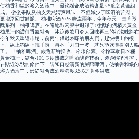
使柚香和緩的溶入酒液中，最終融合成酒精含量3.5度之黃金組
成。 微微果酸及柚皮天然清爽風味，不但減少了啤酒的苦澀，
更增添回甘餘韻。 柚稚啤酒2026 睽違兩年，今年秋天，臺啤微
醺系列「柚稚啤酒」在遍地敲碗聲中迴歸了! 微醺的酒精與黃金
柚果汁的濃郁香氣融合，冰涼後飲用令人回味再三的好滋味將在
今年秋天重返市場，前兩年錯過哀嚎的朋友們，趕快樓上約樓
下、線上約線下攜手搶，再不手刀囤一波，就只能飲恨看別人喝
了。 「柚稚啤酒」嚴選新鮮採收、冷凍儲藏、冷榨萃取日本種
黃金柚汁，結合-10C長期熟成之啤酒釀造技術，透過精準溫控，
在貼近冰點的條件下，調和口感清新的鮮釀啤酒，使柚香和緩的
溶入酒液中，最終融合成酒精濃度3.5%之黃金組成。