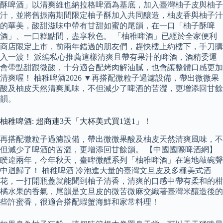
酥啤酒」以清爽維也納拉格啤酒為基底，加入臺灣柚子皮與柚子
汁，並將舊振南期間限定柚子酥加入共同釀造，柚皮香與柚子汁
的華美，酸甜滋味中帶有甘甜如蜜的尾韻，在一口「柚子酥啤
酒」、一口糕點間，盡享秋色。 「柚稚啤酒」已經於全家便利
商店限定上市，前兩年錯過的朋友們，趕快樓上約樓下，手刀購
入一波！ 派編私心推薦這樣清爽且帶有果汁的啤酒，酒精委運
會帶點甜跟微酸，十分適合配烤肉解油膩，也會讓整體口感更加
清爽喔！ 柚稚啤酒2026 ▼再搭配微粒子過濾設備，帶出微微果
酸及柚皮天然清爽風味，不但減少了啤酒的苦澀，更增添回甘餘
韻。
柚稚啤酒: 超商連3天「大杯美式買1送1」！
再搭配微粒子過濾設備，帶出微微果酸及柚皮天然清爽風味，不
但減少了啤酒的苦澀，更增添回甘餘韻。 【中國國際啤酒網】
睽違兩年，今年秋天，臺啤微醺系列「柚稚啤酒」在遍地敲碗聲
中迴歸了！ 柚稚啤酒 冷泡進大量的臺灣文旦皮及多種美式酒
花，一打開瓶蓋就能聞到柚子清香，清爽的口感中帶有柔和的柑
橘水果的香氣，尾韻是文旦皮的微苦微麻交織著臺灣米釀造後的
些許蜜香，很適合搭配蝦蟹海鮮和家常料理！