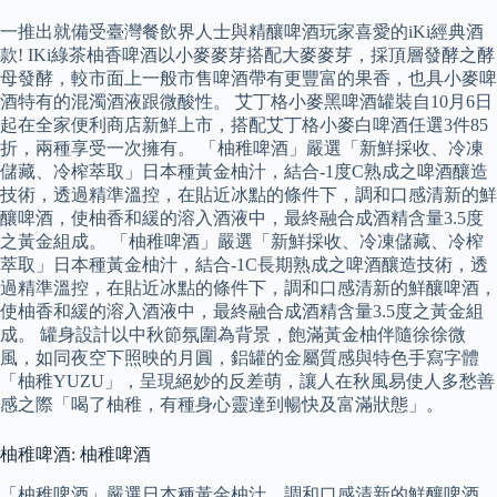
一推出就備受臺灣餐飲界人士與精釀啤酒玩家喜愛的iKi經典酒
款! IKi綠茶柚香啤酒以小麥麥芽搭配大麥麥芽，採頂層發酵之酵
母發酵，較市面上一般市售啤酒帶有更豐富的果香，也具小麥啤
酒特有的混濁酒液跟微酸性。 艾丁格小麥黑啤酒罐裝自10月6日
起在全家便利商店新鮮上市，搭配艾丁格小麥白啤酒任選3件85
折，兩種享受一次擁有。 「柚稚啤酒」嚴選「新鮮採收、冷凍
儲藏、冷榨萃取」日本種黃金柚汁，結合-1度C熟成之啤酒釀造
技術，透過精準溫控，在貼近冰點的條件下，調和口感清新的鮮
釀啤酒，使柚香和緩的溶入酒液中，最終融合成酒精含量3.5度
之黃金組成。 「柚稚啤酒」嚴選「新鮮採收、冷凍儲藏、冷榨
萃取」日本種黃金柚汁，結合-1C長期熟成之啤酒釀造技術，透
過精準溫控，在貼近冰點的條件下，調和口感清新的鮮釀啤酒，
使柚香和緩的溶入酒液中，最終融合成酒精含量3.5度之黃金組
成。 罐身設計以中秋節氛圍為背景，飽滿黃金柚伴隨徐徐微
風，如同夜空下照映的月圓，鋁罐的金屬質感與特色手寫字體
「柚稚YUZU」，呈現絕妙的反差萌，讓人在秋風易使人多愁善
感之際「喝了柚稚，有種身心靈達到暢快及富滿狀態」。
柚稚啤酒: 柚稚啤酒
「柚稚啤酒」嚴選日本種黃金柚汁，調和口感清新的鮮釀啤酒，