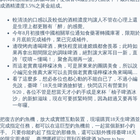
成酒精濃度3.5%之黃金組成。
較清淡的口感以及較低的酒精濃度均讓人不管在心理上還
是生理上都更難有「醉」的感覺。
今年8月初接獲中國相關單位通知食藥署轉國庫署，限期於
8 月底前完成補件，業已完成補件。
邊喫烤肉邊喝啤酒，爽快程度就連嫦娥都會羨慕；此時如
果再拿出期間限定的調味啤酒，絕對讓大家耳目一新，直
誇「哎唷～懂喝！」聚會高潮再一波。
而這老實農場檸檬冰角，可是屏東來的團購美食，所以說
小編完全推薦大家可以去買個老實農場檸檬冰角來喝喝…
看了這麼多，想必各位也都心動的不能自已了，不過小編
先說，臺啤「18天生啤酒搶鮮號」快閃店只有營業到
9/20，各位不管是想當天才小釣手或是來杯「柚子啤酒冰
沙」的新鮮滋味，現在可要抓緊時間，因為錯過又要再等
一年囉。
把復古的釣魚機，放大成實體互動裝置，現場購買18天生啤酒並
完成指定任務，都可以在這巨型釣魚機前，一起當個新鮮小釣
手。 只要你能釣起了指定的那條魚，還可以額外獲得臺啤18天
的限定周邊呢。 臺灣哪裡可以買到百爺啤酒 Where to buy