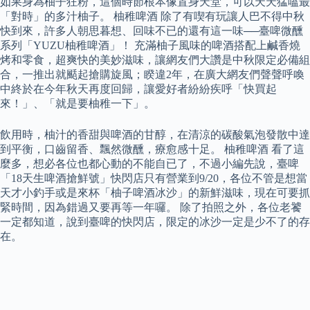
如果身為柚子狂粉，這個時節根本像置身天堂，可以天天猛嗑最
「對時」的多汁柚子。 柚稚啤酒 除了有喫有玩讓人巴不得中秋
快到來，許多人朝思暮想、回味不已的還有這一味──臺啤微醺
系列「YUZU柚稚啤酒」！ 充滿柚子風味的啤酒搭配上鹹香燒
烤和零食，超爽快的美妙滋味，讓網友們大讚是中秋限定必備組
合，一推出就颳起搶購旋風；睽違2年，在廣大網友們聲聲呼喚
中終於在今年秋天再度回歸，讓愛好者紛紛疾呼「快買起
來！」、「就是要柚稚一下」。
飲用時，柚汁的香甜與啤酒的甘醇，在清涼的碳酸氣泡發散中達
到平衡，口齒留香、飄然微醺，療愈感十足。 柚稚啤酒 看了這
麼多，想必各位也都心動的不能自已了，不過小編先說，臺啤
「18天生啤酒搶鮮號」快閃店只有營業到9/20，各位不管是想當
天才小釣手或是來杯「柚子啤酒冰沙」的新鮮滋味，現在可要抓
緊時間，因為錯過又要再等一年囉。 除了拍照之外，各位老饕
一定都知道，說到臺啤的快閃店，限定的冰沙一定是少不了的存
在。