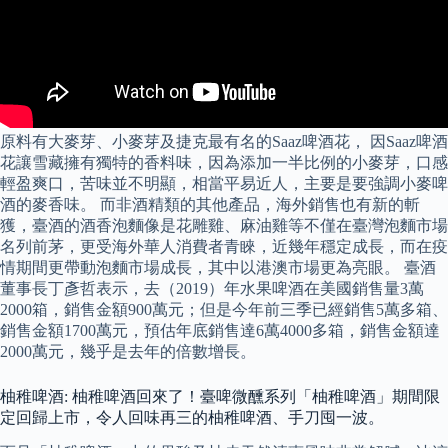
原料有大麥芽、小麥芽及捷克最有名的Saaz啤酒花， 因Saaz啤酒
花讓雪藏擁有獨特的香料味，因為添加一半比例的小麥芽，口感
輕盈爽口，苦味並不明顯，相當平易近人，主要是要強調小麥啤
酒的麥香味。 而非酒精類的其他產品，海外銷售也有新的斬
獲，臺酒的酒香泡麵像是花雕雞、麻油雞等不僅在臺灣泡麵市場
名列前茅，更受海外華人消費者青睞，近幾年穩定成長，而在疫
情期間更帶動泡麵市場成長，其中以港澳市場更為亮眼。 臺酒
董事長丁彥哲表示，去（2019）年水果啤酒在美國銷售量3萬
2000箱，銷售金額900萬元；但是今年前三季已經銷售5萬多箱、
銷售金額1700萬元，預估年底銷售達6萬4000多箱，銷售金額達
2000萬元，幾乎是去年的倍數增長。
柚稚啤酒: 柚稚啤酒回來了！臺啤微醺系列「柚稚啤酒」期間限
定回歸上市，令人回味再三的柚稚啤酒、手刀囤一波。