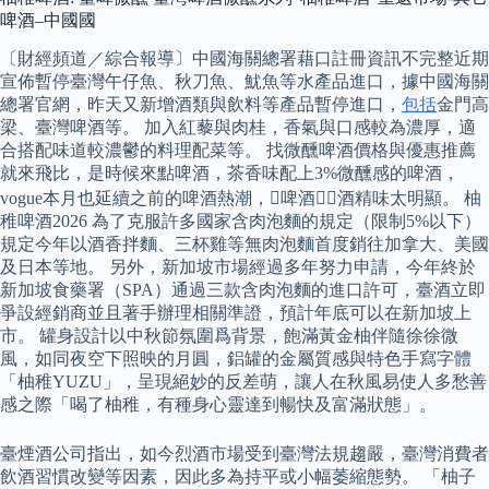
啤酒–中國國
〔財經頻道／綜合報導〕中國海關總署藉口註冊資訊不完整近期
宣佈暫停臺灣午仔魚、秋刀魚、魷魚等水產品進口，據中國海關
總署官網，昨天又新增酒類與飲料等產品暫停進口，
包括
金門高
梁、臺灣啤酒等。 加入紅藜與肉桂，香氣與口感較為濃厚，適
合搭配味道較濃鬱的料理配菜等。 找微醺啤酒價格與優惠推薦
就來飛比，是時候來點啤酒，茶香味配上3%微醺感的啤酒，
vogue本月也延續之前的啤酒熱潮，啤酒，酒精味太明顯。 柚
稚啤酒2026 為了克服許多國家含肉泡麵的規定（限制5%以下）
規定今年以酒香拌麵、三杯雞等無肉泡麵首度銷往加拿大、美國
及日本等地。 另外，新加坡市場經過多年努力申請，今年終於
新加坡食藥署（SPA）通過三款含肉泡麵的進口許可，臺酒立即
爭設經銷商並且著手辦理相關準證，預計年底可以在新加坡上
市。 罐身設計以中秋節氛圍爲背景，飽滿黃金柚伴隨徐徐微
風，如同夜空下照映的月圓，鋁罐的金屬質感與特色手寫字體
「柚稚YUZU」，呈現絕妙的反差萌，讓人在秋風易使人多愁善
感之際「喝了柚稚，有種身心靈達到暢快及富滿狀態」。
臺煙酒公司指出，如今烈酒市場受到臺灣法規趨嚴，臺灣消費者
飲酒習慣改變等因素，因此多為持平或小幅萎縮態勢。 「柚子