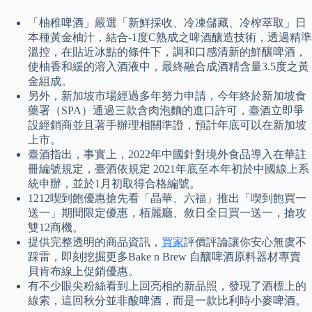
「柚稚啤酒」嚴選「新鮮採收、冷凍儲藏、冷榨萃取」日
本種黃金柚汁，結合-1度C熟成之啤酒釀造技術，透過精準
溫控，在貼近冰點的條件下，調和口感清新的鮮釀啤酒，
使柚香和緩的溶入酒液中，最終融合成酒精含量3.5度之黃
金組成。
另外，新加坡市場經過多年努力申請，今年終於新加坡食
藥署（SPA）通過三款含肉泡麵的進口許可，臺酒立即爭
設經銷商並且著手辦理相關準證，預計年底可以在新加坡
上市。
臺酒指出，事實上，2022年中國針對境外食品導入在華註
冊編號規定，臺酒依規定 2021年底至本年初於中國線上系
統申辦，並於1月初取得合格編號。
1212喫到飽優惠搶先看「晶華、六福」推出「喫到飽買一
送一」期間限定優惠，栢麗廳、敘日全日買一送一，搶攻
雙12商機。
提供完整透明的商品資訊，
買家
評價評論讓你安心無虞不
踩雷，即刻挖掘更多Bake n Brew 自釀啤酒原料器材專賣
貝肯布線上促銷優惠。
有不少眼尖粉絲看到上回亮相的新品照，發現了酒標上的
線索，這回秋分並非酸啤酒，而是一款比利時小麥啤酒。