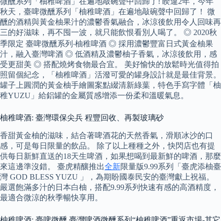
微醺系列「柚稚啤酒」在遍地敲碗聲中回歸了! 睽違2年，今年
秋天，臺啤微醺系列「柚稚啤酒」在遍地敲碗聲中回歸了！ 微
醺的酒精與黃金柚果汁的濃鬱香氣融合，冰涼後飲用令人回味再
三的好滋味，再不囤一波，就只能飲恨看別人喝了。 ◎ 2020秋
季限定 臺啤微醺系列‧柚稚啤酒 ◎ 採用濃鬱豐富日式黃金柚果
汁，融入臺灣啤酒 ◎ 低酒精及濃鬱柚子香氣，冰涼後飲用，感
受更甜美 ◎ 搭配燒烤食物最合宜。 美好愉快的放鬆時光值得拍
照留個紀念，「柚稚啤酒」活潑可愛的罐身設計就是最佳背景。
罐子上圓潤的黃金柚手繪圖案點綴清新綠葉，特色手寫字體「柚
稚YUZU」給鋁罐的金屬質感增添一份柔和溫暖氣息。
柚稚啤酒: 臺灣環保尖兵 程豐回收、再製玻璃砂
香甜黃金柚的滋味，結合著啤酒花的天然香氣，滑順冰沙的口
感，可是每日限量的飲品。 除了以上種種之外，快閃店也有提
供每日新鮮直送的18天生啤酒，如果想喝到最新鮮的啤酒，那麼
來這邊準沒錯。 臺虎精釀推出
全新
限量版9.99系列「臺虎添柚臺
灣 GOD BLESS YUZU 」，為期盼國泰民安的臺灣獻上祝福。
嚴選飽滿多汁的日本白柚，搭配9.99系列快速有感的高酒精度，
最適合微涼的秋季暢快享用。
柚稚啤酒: 臺啤微醺 臺灣啤酒微醺系列“柚稚啤酒”重返市場-其它