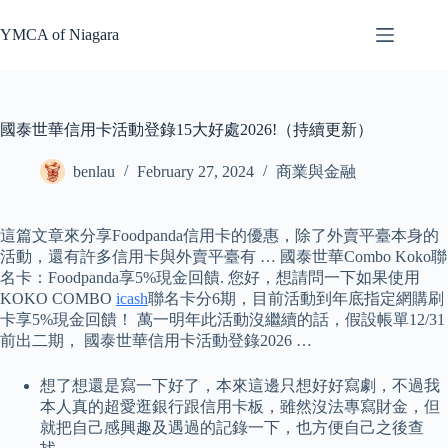
Skip
to
YMCA of Niagara
content
國泰世華信用卡活動登錄15大好處2026!（持續更新）
benlau
February 27, 2024
商業與金融
這篇文章來分享Foodpanda信用卡的優惠，除了外賣平臺本身的
活動，還有許多信用卡與外賣平臺有 … 國泰世華Combo Koko聯
名卡：Foodpanda享5%現金回饋. 您好，想請問一下如果使用
KOKO COMBO
icash
聯名卡分6期，目前活動到年底指定網購刷
卡享5%現金回饋！ 萬一明年此活動沒繼續的話，假設帳單12/31
前出二期， 國泰世華信用卡活動登錄2026 …
想了想還是寫一下好了，本來這邊只想好好寫劇，不過我
本人真的超愛逛銀行跟信用卡板，雖然沒法專寫財金，但
就把自己感興趣及遇過的記錄一下，也方便自己之後查