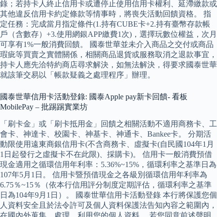
錄；若持卡人終止信用卡或遭停止使用信用卡權利、延滯繳款或
其他違反信用卡約定條款等情事時，將喪失活動回饋資格。 指
定任務：完成當月指定條件(1.持有CUBE卡+2.持有臺幣存款帳
戶（含數存）+3.使用網銀APP繳費1次)，選擇玩數位權益，次月
可享有1%一般消費回饋。 國泰世華並未介入商品之交付或商品
瑕疵等買賣之實體關係，相關商品退貨或服務取消之退款事宜，
持卡人應先洽特約商店尋求解決，如無法解決，得要求國泰世華
就該筆交易以「帳款疑義之處理程序」辦理。
國泰世華信用卡活動登錄: 國泰Apple pay新卡回饋- 看板
MobilePay – 批踢踢實業坊
「刷卡金」或「刷卡抵用金」回饋之相關活動不適用商務卡、工
會卡、神達卡、校園卡、神基卡、神通卡、Bankee卡。 分期活
動限使用遠東商銀信用卡(不含商務卡、虛擬卡(自民國104年1月
1日起發行之虛擬卡不在此限)、採購卡)。 信用卡一般消費預借
現金適用之循環信用年利率：5.36%~15%，循環利率之基準日為
107年5月1日。 信用卡暨預借現金之各級別循環信用年利率為
6.75％~15％（依本行信用評分制度定期評估，循環利率之基準
日為104年9月1日）。 國泰世華信用卡活動登錄 本行將保護您個
人資料安全且於法令許可及個人資料保護法告知內容之範圍內，
在國內外蒐集、處理、利用您的個人資料。 若您同意前述聲明