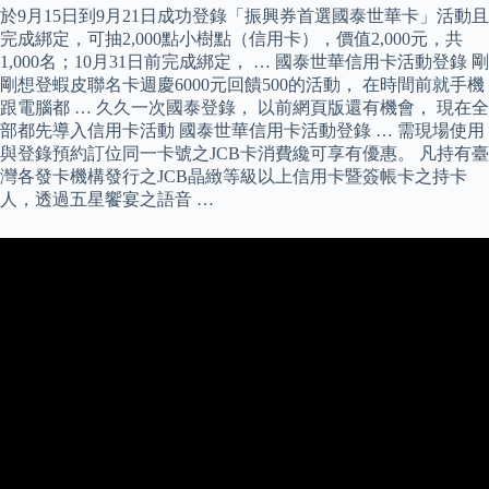
於9月15日到9月21日成功登錄「振興券首選國泰世華卡」活動且
完成綁定，可抽2,000點小樹點（信用卡），價值2,000元，共
1,000名；10月31日前完成綁定， … 國泰世華信用卡活動登錄 剛
剛想登蝦皮聯名卡週慶6000元回饋500的活動， 在時間前就手機
跟電腦都 … 久久一次國泰登錄， 以前網頁版還有機會， 現在全
部都先導入信用卡活動 國泰世華信用卡活動登錄 … 需現場使用
與登錄預約訂位同一卡號之JCB卡消費纔可享有優惠。 凡持有臺
灣各發卡機構發行之JCB晶緻等級以上信用卡暨簽帳卡之持卡
人，透過五星饗宴之語音 …