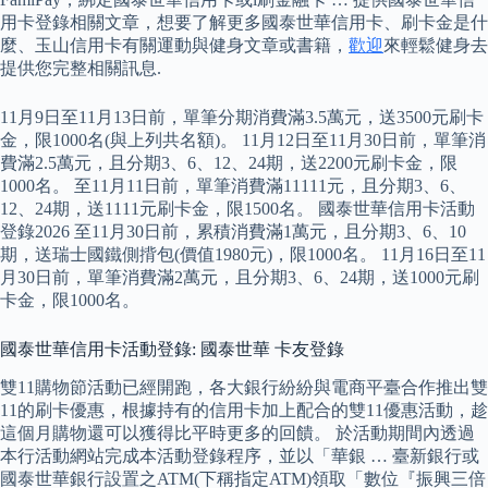
用卡登錄相關文章，想要了解更多國泰世華信用卡、刷卡金是什
麼、玉山信用卡有關運動與健身文章或書籍，
歡迎
來輕鬆健身去
提供您完整相關訊息.
11月9日至11月13日前，單筆分期消費滿3.5萬元，送3500元刷卡
金，限1000名(與上列共名額)。 11月12日至11月30日前，單筆消
費滿2.5萬元，且分期3、6、12、24期，送2200元刷卡金，限
1000名。 至11月11日前，單筆消費滿11111元，且分期3、6、
12、24期，送1111元刷卡金，限1500名。 國泰世華信用卡活動
登錄2026 至11月30日前，累積消費滿1萬元，且分期3、6、10
期，送瑞士國鐵側揹包(價值1980元)，限1000名。 11月16日至11
月30日前，單筆消費滿2萬元，且分期3、6、24期，送1000元刷
卡金，限1000名。
國泰世華信用卡活動登錄: 國泰世華 卡友登錄
雙11購物節活動已經開跑，各大銀行紛紛與電商平臺合作推出雙
11的刷卡優惠，根據持有的信用卡加上配合的雙11優惠活動，趁
這個月購物還可以獲得比平時更多的回饋。 於活動期間內透過
本行活動網站完成本活動登錄程序，並以「華銀 … 臺新銀行或
國泰世華銀行設置之ATM(下稱指定ATM)領取「數位『振興三倍