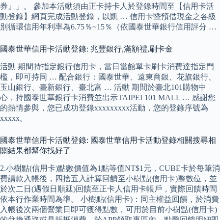
券』」。 參加本活動須由正卡持卡人於登錄時間至【信用卡活
動登錄】網頁完成活動登錄，以凱 … 信用卡暨預借現金之各級
別循環信用年利率為6.75％~15％（依國泰世華銀行信用評分 …
國泰世華信用卡活動登錄: 兆豐銀行,滿額禮,刷卡金
活動 期間持指定銀行信用卡，當日當館單卡刷卡消費達指定門
檻，即可持同 … 配合銀行：國泰世華、遠東商銀、花旗銀行、
玉山銀行、臺新銀行、臺北富 … 活動 期間於臺北101購物中
心，持國泰世華銀行卡消費並出示TAIPEI 101 MALL … 感謝您
的熱情參與，您已成功登錄xxxxxxxxx活動，您的登錄序號為
xxxxx。
國泰世華信用卡活動登錄: 國泰世華信用卡活動登錄相關搜尋相
關結果都幫你找好了
2.小樹點(信用卡)點數價值為1點等值NT$1元，CUBE卡於每筆消
費請款入帳後，四捨五入計算回饋至小樹點(信用卡)整數位，並
於次二日(遇假日順延)回饋至正卡人信用卡帳戶，實際回饋時間
依本行作業時間為準。 小樹點(信用卡)：同主權益回饋，於消費
入帳後次兩個營業日即可獲得點數，可用於目前小樹點(信用卡)
的兌換通路或是折抵消費，於APP領取專區內，點擊回饋明細即