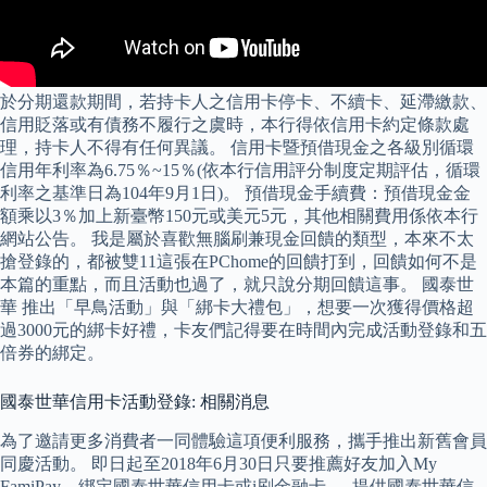
於分期還款期間，若持卡人之信用卡停卡、不續卡、延滯繳款、
信用貶落或有債務不履行之虞時，本行得依信用卡約定條款處
理，持卡人不得有任何異議。 信用卡暨預借現金之各級別循環
信用年利率為6.75％~15％(依本行信用評分制度定期評估，循環
利率之基準日為104年9月1日)。 預借現金手續費：預借現金金
額乘以3％加上新臺幣150元或美元5元，其他相關費用係依本行
網站公告。 我是屬於喜歡無腦刷兼現金回饋的類型，本來不太
搶登錄的，都被雙11這張在PChome的回饋打到，回饋如何不是
本篇的重點，而且活動也過了，就只說分期回饋這事。 國泰世
華 推出「早鳥活動」與「綁卡大禮包」，想要一次獲得價格超
過3000元的綁卡好禮，卡友們記得要在時間內完成活動登錄和五
倍券的綁定。
國泰世華信用卡活動登錄: 相關消息
為了邀請更多消費者一同體驗這項便利服務，攜手推出新舊會員
同慶活動。 即日起至2018年6月30日只要推薦好友加入My
FamiPay，綁定國泰世華信用卡或i刷金融卡 … 提供國泰世華信