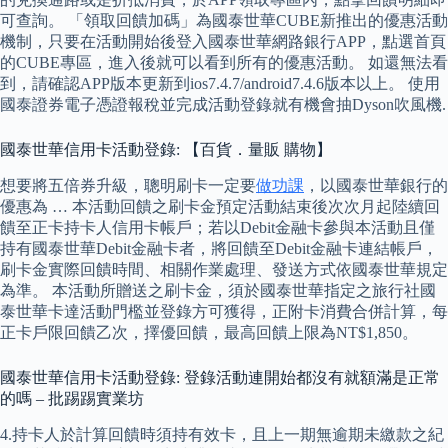
可查詢。 「領取回饋加碼」為國泰世華CUBE新推出的優惠活動
機制，只要在活動開始後登入國泰世華網路銀行APP，點選首頁
的CUBE專區，進入後就可以看到所有的優惠活動。 如還無法看
到，請確認APP版本更新到ios7.4.7/android7.4.6版本以上。 使用
國泰證券電子憑證報稅並完成活動登錄就有機會抽Dyson吹風機.
國泰世華信用卡活動登錄: 【百貨．量販 購物】
想要將五倍券升級，聰明刷卡一定要
做功課
，以國泰世華銀行的
優惠為 … 本活動回饋之刷卡金預定活動結束後次次月起陸續回
饋至正卡持卡人信用卡帳戶；若以Debit金融卡參與本活動且僅
持有國泰世華Debit金融卡者，將回饋至Debit金融卡連結帳戶，
刷卡金實際回饋時間、相關作業處理、發送方式依國泰世華規定
為準。 本活動所贈送之刷卡金，須於國泰世華指定之旅行社國
泰世華卡達活動門檻並登錄方可獲得，正附卡消費合併計算，每
正卡戶限回饋乙次，擇優回饋，最高回饋上限為NT$1,850。
國泰世華信用卡活動登錄: 登錄活動連開始都沒有就額滿是正常
的嗎 – 批踢踢實業坊
4.持卡人於計算回饋時須持有效卡，且上一期無逾期未繳款之紀