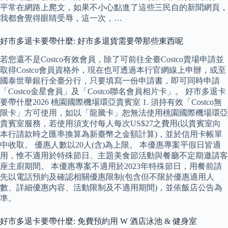
平常在網路上爬文，如果不小心點進了這些三民自的新聞網頁，
我都會覺得眼睛受辱，這一次，…
好市多退卡要帶什麼: 好市多退貨需要帶那些東西呢
若您還不是Costco有效會員，除了可前往全臺Costco賣場申請並
取得Costco會員資格外，現在也可透過本行官網線上申辦，或至
國泰世華銀行全臺分行，只要填寫一份申請書，即可同時申請
「Costco金星會員」及「Costco聯名會員相片卡」。 好市多退卡
要帶什麼2026 桃園國際機場環亞貴賓室 1. 須持有效「Costco無
限卡」方可使用，如以「龍騰卡」恕無法使用桃園國際機場環亞
貴賓室服務，若使用須支付每人每次US$27之費用(以貴賓室向
本行請款時之匯率換算為新臺幣之金額計算)，並於信用卡帳單
中收取。 優惠人數以20人(含)為上限。 本優惠專案平假日皆適
用，惟不適用於特殊節日、主題美食節活動與餐廳不定期邀請客
座主廚期間。 本優惠專案不適用於2023年特殊節日，用餐前請
先以電話預約及確認相關優惠限制(包含但不限於優惠適用人
數、詳細優惠內容、活動限制及不適用期間)，並依飯店公告為
準。
好市多退卡要帶什麼: 免費預約用 W 酒店泳池 & 健身室