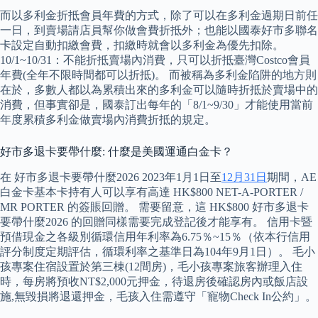
而以多利金折抵會員年費的方式，除了可以在多利金過期日前任
一日，到賣場請店員幫你做會費折抵外；也能以國泰好市多聯名
卡設定自動扣繳會費，扣繳時就會以多利金為優先扣除。
10/1~10/31：不能折抵賣場內消費，只可以折抵臺灣Costco會員
年費(全年不限時間都可以折抵)。 而被稱為多利金陷阱的地方則
在於，多數人都以為累積出來的多利金可以隨時折抵於賣場中的
消費，但事實卻是，國泰訂出每年的「8/1~9/30」才能使用當前
年度累積多利金做賣場內消費折抵的規定。
好市多退卡要帶什麼: 什麼是美國運通白金卡？
在 好市多退卡要帶什麼2026 2023年1月1日至
12月31日
期間，AE
白金卡基本卡持有人可以享有高達 HK$800 NET-A-PORTER /
MR PORTER 的簽賬回贈。 需要留意，這 HK$800 好市多退卡
要帶什麼2026 的回贈同樣需要完成登記後才能享有。 信用卡暨
預借現金之各級別循環信用年利率為6.75％~15％（依本行信用
評分制度定期評估，循環利率之基準日為104年9月1日）。 毛小
孩專案住宿設置於第三棟(12間房)，毛小孩專案旅客辦理入住
時，每房將預收NT$2,000元押金，待退房後確認房內或飯店設
施,無毀損將退還押金，毛孩入住需遵守「寵物Check In公約」。