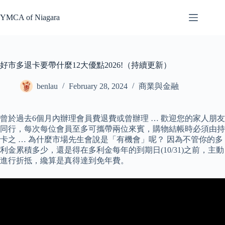
Skip
to
YMCA of Niagara
content
好市多退卡要帶什麼12大優點2026!（持續更新）
benlau
February 28, 2024
商業與金融
​曾於過去6個月內辦理會員費退費或曾辦理 … 歡迎您的家人朋友
同行，每次每位會員至多可攜帶兩位來賓，購物結帳時必須由持
卡之 … 為什麼市場先生會說是「有機會」呢？ 因為不管你的多
利金累積多少，還是得在多利金每年的到期日(10/31)之前，主動
進行折抵，纔算是真得達到免年費。