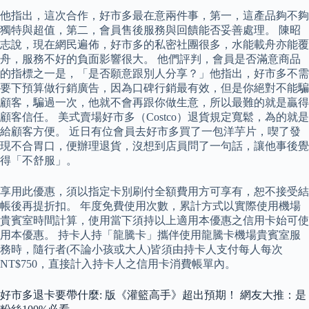
他指出，這次合作，好市多最在意兩件事，第一，這產品夠不夠
獨特與超值，第二，會員售後服務與回饋能否妥善處理。 陳昭
志說，現在網民遍佈，好市多的私密社團很多，水能載舟亦能覆
舟，服務不好的負面影響很大。 他們評判，會員是否滿意商品
的指標之一是，「是否願意跟別人分享？」他指出，好市多不需
要下預算做行銷廣告，因為口碑行銷最有效，但是你絕對不能騙
顧客，騙過一次，他就不會再跟你做生意，所以最難的就是贏得
顧客信任。 美式賣場好市多（Costco）退貨規定寬鬆，為的就是
給顧客方便。 近日有位會員去好市多買了一包洋芋片，喫了發
現不合胃口，便辦理退貨，沒想到店員問了一句話，讓他事後覺
得「不舒服」。
享用此優惠，須以指定卡別刷付全額費用方可享有，恕不接受結
帳後再提折扣。 年度免費使用次數，累計方式以實際使用機場
貴賓室時間計算，使用當下須持以上適用本優惠之信用卡始可使
用本優惠。 持卡人持「龍騰卡」攜伴使用龍騰卡機場貴賓室服
務時，隨行者(不論小孩或大人)皆須由持卡人支付每人每次
NT$750，直接計入持卡人之信用卡消費帳單內。
好市多退卡要帶什麼: 版《灌籃高手》超出預期！ 網友大推：是