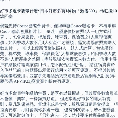
好市多退卡要帶什麼: 日本好市多買1神物「激省800」 他狂搬10
罐回臺
倘若您持Costco國際會員卡，僅得申辦Costco聯名卡，不得申辦
Costco聯名會員相片卡。 ※以上優惠價格依照4人一組方式計
算，，包含果嶺費、桿弟費、球車費、保險費之1人擊球優惠
價，如因擊球人數不足4人所產生之差額，需於現場依照實際人
數支付。。 ※以上優惠價格依照4人一組方式計算，包含果嶺
費、桿弟費、球車費、保險費之1人擊球優惠價，如因擊球人數
不足4人所產生之差額，需於現場依照實際人數支付。 信用卡客
戶在結帳時需刷該信用卡，恕不配合紅利折點。 請住宿貴賓於
入住登記前；向櫃檯出示銀行信用卡即可享優惠。 不得與其他
專案優惠並用，並需事先電話預約或透過飯店官網專頁訂房(專
屬代碼 AFVIP23)享貴賓九折住宿優惠。
好市多會員每年繳納年費，是享有退貨權益，但其實多數會員並
不會像「奧客」一樣頻買頻退。 但經常逛好市多的達人就提
到，舉凡退保健品、電燈泡或是食物，服務窗口還是會提出一些
退貨要求，可能會讓你多跑一趟。 也有網友表示，若不想辦會
員，可以辦儲值卡，「只能進去一次，然後要多付商品總價5%