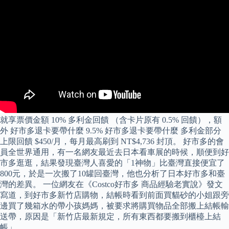
就享票價金額 10% 多利金回饋 （含卡片原有 0.5% 回饋），額
外 好市多退卡要帶什麼 9.5% 好市多退卡要帶什麼 多利金部分
上限回饋 $450/月，每月最高刷到 NT$4,736 封頂。 好市多的會
員全世界通用，有一名網友最近去日本看車展的時候，順便到好
市多逛逛，結果發現臺灣人喜愛的「1神物」比臺灣直接便宜了
800元，於是一次搬了10罐回臺灣，他也分析了日本好市多和臺
灣的差異。 一位網友在《Costco好市多 商品經驗老實說》發文
寫道，到好市多新竹店購物，結帳時看到前面買貓砂的小姐跟旁
邊買了幾箱水的帶小孩媽媽，被要求將購買物品全部搬上結帳輸
送帶，原因是「新竹店最新規定，所有東西都要搬到櫃檯上結
帳」。