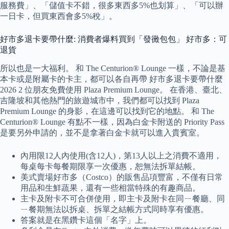
服務費」、「儲值卡不錯，很多東西多5%也划算」、「可以辦
一日卡，但買東西會多5%稅」。
好市多退卡要帶什麼: 消費者爆料買到「發黴包包」 好市多：可
退貨
所以也是一大福利。 和 The Centurion® Lounge 一樣，不論是基
本卡或是附屬卡的卡主，都可以各自再帶 好市多退卡要帶什麼
2026 2 位朋友免費使用 Plaza Premium Lounge。 在香港、臺北、
吉隆坡和其他熱門的旅遊城市中，我們都可以找到 Plaza
Premium Lounge 的身影，在這邊可以找到它的地點。 和 The
Centurion® Lounge 有點不一樣，因為白金卡附送的 Priority Pass
是要另外申請的，並不是拿著白金卡就可以進入貴賓室。
內用限12人內使用(含12人)，第13人以上之消費不適用，
每桌每卡每餐期限享一次優惠，恕無法拆單結帳。
美式賣場好市多（Costco）的販售品項豐富，不僅有日常
用品和生鮮蔬果，還有一些相當特殊的有趣商品。
主卡及附卡不可合併使用，即主卡及附卡在同ㄧ餐廳、同
ㄧ餐期無法以拆桌、拆單之結帳方式同時享有優惠。
答案就是在黑鑽卡這個「名字」上。