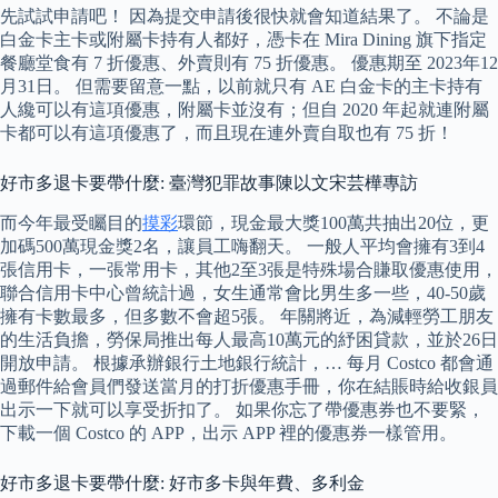
先試試申請吧！ 因為提交申請後很快就會知道結果了。 不論是
白金卡主卡或附屬卡持有人都好，憑卡在 Mira Dining 旗下指定
餐廳堂食有 7 折優惠、外賣則有 75 折優惠。 優惠期至 2023年12
月31日。 但需要留意一點，以前就只有 AE 白金卡的主卡持有
人纔可以有這項優惠，附屬卡並沒有；但自 2020 年起就連附屬
卡都可以有這項優惠了，而且現在連外賣自取也有 75 折！
好市多退卡要帶什麼: 臺灣犯罪故事陳以文宋芸樺專訪
而今年最受矚目的
摸彩
環節，現金最大獎100萬共抽出20位，更
加碼500萬現金獎2名，讓員工嗨翻天。 一般人平均會擁有3到4
張信用卡，一張常用卡，其他2至3張是特殊場合賺取優惠使用，
聯合信用卡中心曾統計過，女生通常會比男生多一些，40-50歲
擁有卡數最多，但多數不會超5張。 年關將近，為減輕勞工朋友
的生活負擔，勞保局推出每人最高10萬元的紓困貸款，並於26日
開放申請。 根據承辦銀行土地銀行統計，… 每月 Costco 都會通
過郵件給會員們發送當月的打折優惠手冊，你在結賬時給收銀員
出示一下就可以享受折扣了。 如果你忘了帶優惠券也不要緊，
下載一個 Costco 的 APP，出示 APP 裡的優惠券一樣管用。
好市多退卡要帶什麼: 好市多卡與年費、多利金