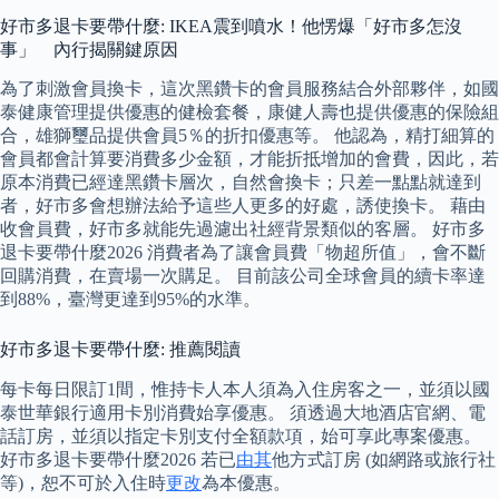
好市多退卡要帶什麼: IKEA震到噴水！他愣爆「好市多怎沒
事」 內行揭關鍵原因
為了刺激會員換卡，這次黑鑽卡的會員服務結合外部夥伴，如國
泰健康管理提供優惠的健檢套餐，康健人壽也提供優惠的保險組
合，雄獅璽品提供會員5％的折扣優惠等。 他認為，精打細算的
會員都會計算要消費多少金額，才能折抵增加的會費，因此，若
原本消費已經達黑鑽卡層次，自然會換卡；只差一點點就達到
者，好市多會想辦法給予這些人更多的好處，誘使換卡。 藉由
收會員費，好市多就能先過濾出社經背景類似的客層。 好市多
退卡要帶什麼2026 消費者為了讓會員費「物超所值」，會不斷
回購消費，在賣場一次購足。 目前該公司全球會員的續卡率達
到88%，臺灣更達到95%的水準。
好市多退卡要帶什麼: 推薦閱讀
每卡每日限訂1間，惟持卡人本人須為入住房客之一，並須以國
泰世華銀行適用卡別消費始享優惠。 須透過大地酒店官網、電
話訂房，並須以指定卡別支付全額款項，始可享此專案優惠。
好市多退卡要帶什麼2026 若已
由其
他方式訂房 (如網路或旅行社
等)，恕不可於入住時
更改
為本優惠。