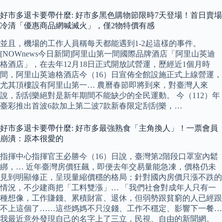
好市多退卡要帶什麼: 好市多黑色購物節限時7天登場！首日賣場
冷清「優惠商品網喊滅火」，僅2物特價有感
並且，機場的工作人員稱每天都能遇到1-2起這樣的事件。
[NOWnews今日新聞]阿里山第一間國際品牌酒店「阿里山英迪
格酒店」，在去年12月18日正式開放試營運，歷經近1個月時
間，阿里山英迪格酒店今（16）日宣佈全館設施正式上線營運，
尤其頂樓設有阿里山第一… 農曆春節即將到來，對臺灣人來
說，刮刮樂絕對是新年期間不能缺少的全民運動。 今（112）年
臺彩推出首波6款加上第二波7款新春限定刮刮樂，…
好市多退卡要帶什麼: 好市多最強熟食「主角換人」！一票會員
崩潰：原本很愛的
指揮中心指揮官王必勝今（16）日說，臺灣第2階段口罩室內鬆
綁，… 近年臺灣房價狂飆，即便去年交易量能急凍，價格仍未
見到明顯修正，呈現量縮價穩的格局；針對國內房價只漲不跌的
情況，不少建商把「工料雙漲」… 「我們社會對成年人只有一
種想像，工作賺錢、累積財富、退休，但弱勢跟貧窮的人已經跟
不上這個了……這些媽媽不只沒錢、工作不穩定、影響下一餐…
我最近意外發現自己的名字上了三立，民視、自由的新聞網。