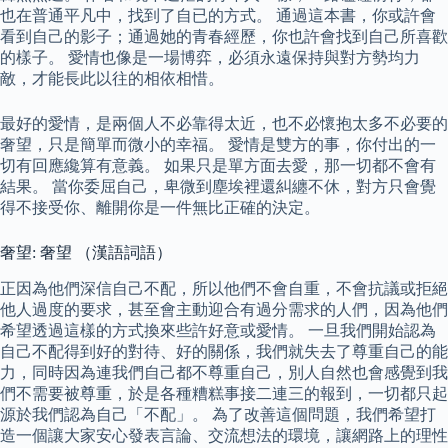
也在普通平凡中，找到了自已的方式。 通過這本書，你或許會
看到自己的影子；通過她的青春經歷，你也許會找到自己所喜歡
的樣子。 愛情也像是一場博弈，必須永遠保持與對方勢均力
敵，才能長此以往的相依相惜。
最好的愛情，是兩個人不必靠得太近，也不必懷抱太多不必要的
奢望，只是簡單而微小的幸福。 愛情是雙方的事，你付出的一
切有回應纔算有意義。 如果只是單方面去愛，那一切都不會有
結果。 當你委屈自己，卑微到塵埃裡還糾纏不休，對方只會覺
得不接受你、離開你是一件無比正確的決定。
奢望: 奢望 （漢語詞語）
正因為他們深信自己不配，所以他們不會自重，不會抗議或拒絕
他人過度的要求，甚至會主動迎合有過分需求的人們，因為他們
希望透過這樣的方式換來些許好意或愛情。 一旦我們開始認為
自己不配得到好的對待、好的關係，我們就失去了尊重自己的能
力，同時因為連我們自己都不尊重自己，別人自然也會感覺到我
們不需要被尊重，於是各種糟糕事接二連三的報到，一切都只起
源於我們認為自己「不配」。 為了改善這個問題，我們希望打
造一個讓大家安心發表言論、交流想法的環境，讓網路上的理性