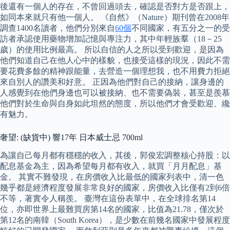
後還有一個人的存在，不曾回過頭去，確認是否對方是否跟上，
如同本來就只有他一個人。 《自然》（Nature）期刊曾在2008年
調查1400名讀者，他們分別來自
60個
不同國家，有五分之一的受
訪者承認使用藥物增加記憶與專注力，其中年輕族羣（18－25
歲）的使用比例最高。 所以自信的人之所以受到歡迎，是因為
他們知道自己在他人心中的樣貌，也接受這樣的現況，因此不需
要花費多餘的精神跟能量，去營造一個理想我，也不用費力拒絕
來自別人的讚美和好意。 正因為他們對自己的接納，讓身邊的
人感覺到在他們身邊也可以被接納、也不需要偽裝，甚至是羨慕
他們對於生命與自身如此坦然的態度，所以他們才會受歡迎、纔
有魅力。
奢望: (缺貨中) 響17年 日本威士忌 700ml
為讓自己每月都有穩穩的收入，其後，郭俊宏調整核心持股：以
配息基金為主，因為希望每月都有收入，就買「月月配息」基
金。 其實不難發現，在房價收入比最低的國家列表中，清一色
幾乎都是經濟程度發展非常良好的國家，房價收入比僅有2到6倍
不等，著實令人稱羨。 臺灣在這份表單中，在全球排名第14
位，亦即世界上最難買房第14名的國家，比值為21.78，僅次於
第12名的南韓（South Korea），是少數在前幾名國家中發展程度