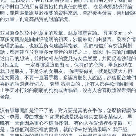
究。 謹慎發言：在TNL網路沙龍，除了言論自由之外，我們期
待你對自己的所有發言抱持負責任的態度。 在發表觀點或評論
時，能夠盡量跟基於相關的資料來源，查證後再發言，善用網路
的力量，創造高品質的討論環境。
並且避免對於不同意見的攻擊、惡意謾罵言論。 尊重多元：分
享多元觀點是關鍵評論網的初衷，沙龍鼓勵自由發言、發表合情
合理的論點，也歡迎所有建議與指教。 我們相信所有交流與對
話，都是建立於尊重多元聲音的基礎之上，應以理性言論詳細闡
述自己的想法，並對於相左的意見持友善態度，共同促進沙龍的
良性互動。 一定要撐過這個階段，保持好的心態，畢竟她現在
就只是朋友，不是你的女朋友。 你需要做的，就是態度大方但
溫文爾雅，不要一直看手機，多認真聽別人說話，然後配合她們
喜歡的話題進行切入。 奢望 我明白的，所有人都喜歡理解餘裕
上手天才打錢的萌萌的狗狗或者貓貓，沒有人會喜歡陰溼帶病的
老鼠。
沒有誰離開誰是活不了的，對方要是真的在乎你，怎麼捨得讓你
放下尊嚴、委曲求全？ 如果你總是踮著腳尖去搆著某個人，早
晚有一天會因為重心不穩而摔倒。 有的人在愛情裡很卑微，可
是，這種低到塵埃裡的愛情，就能帶來好的結果嗎？ 我不認
為，義無反顧的愛情是很美好的事，反倒覺得這樣很蠢，即便在