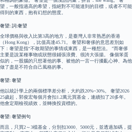
和格調的象徵。 奢望是一個漢語詞彙，拼音：shē wàng。 奢
望，一般指過高的希望，指絕對不可能達到的目標，或者不可能
得到的東西，抱有幻想的態度。
奢望: 詞:奢望
全球價格與收入比第3高的地方，是臺灣人非常熟悉的香港
（Hong Kong），比值高達45.71。 奢望和奢侈的意思差別如
下：奢望是指“不敢期望的事情或東西，是一種想法。 ”而奢侈
主要是說某種事物或狀態很鋪張浪費、很誇大張揚。 像個笨蛋
似的，一股腦的只想著他的事、被他的一言一行擾亂心神、為他
做了盡是不符合自己風格的事。
奢望: 奢望
他以統計學上的兩個標準差分析，大約跌20%~30%。 奢望2026
25歲起，郭俊宏每個月會扣1.2萬元買基金，連續扣了20多年。
他會定期檢視績效，並轉換投資標的。
奢望: 奢望例句
而且，只買2～3檔基金，分別扣3000、5000元，並透過加碼，提