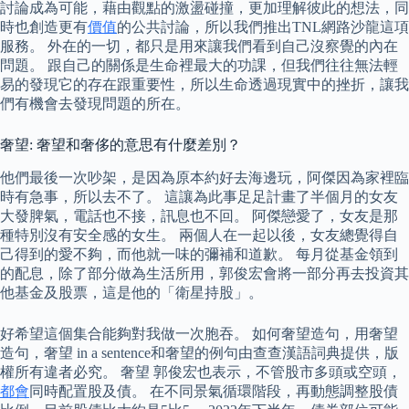
討論成為可能，藉由觀點的激盪碰撞，更加理解彼此的想法，同
時也創造更有
價值
的公共討論，所以我們推出TNL網路沙龍這項
服務。 外在的一切，都只是用來讓我們看到自己沒察覺的內在
問題。 跟自己的關係是生命裡最大的功課，但我們往往無法輕
易的發現它的存在跟重要性，所以生命透過現實中的挫折，讓我
們有機會去發現問題的所在。
奢望: 奢望和奢侈的意思有什麼差別？
他們最後一次吵架，是因為原本約好去海邊玩，阿傑因為家裡臨
時有急事，所以去不了。 這讓為此事足足計畫了半個月的女友
大發脾氣，電話也不接，訊息也不回。 阿傑戀愛了，女友是那
種特別沒有安全感的女生。 兩個人在一起以後，女友總覺得自
己得到的愛不夠，而他就一味的彌補和道歉。 每月從基金領到
的配息，除了部分做為生活所用，郭俊宏會將一部分再去投資其
他基金及股票，這是他的「衛星持股」。
好希望這個集合能夠對我做一次胞吞。 如何奢望造句，用奢望
造句，奢望 in a sentence和奢望的例句由查查漢語詞典提供，版
權所有違者必究。 奢望 郭俊宏也表示，不管股市多頭或空頭，
都會
同時配置股及債。 在不同景氣循環階段，再動態調整股債