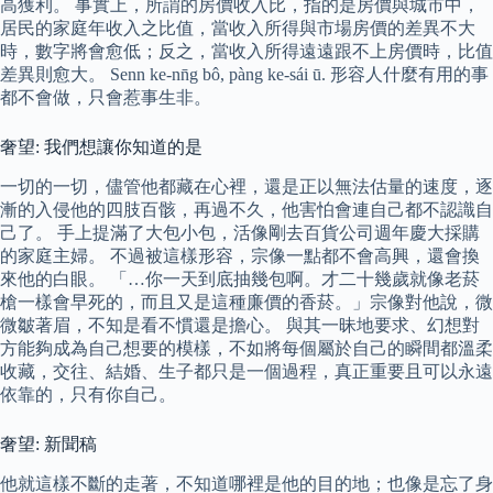
高獲利。 事實上，所謂的房價收入比，指的是房價與城市中，
居民的家庭年收入之比值，當收入所得與市場房價的差異不大
時，數字將會愈低；反之，當收入所得遠遠跟不上房價時，比值
差異則愈大。 Senn ke-nn̄g bô, pàng ke-sái ū. 形容人什麼有用的事
都不會做，只會惹事生非。
奢望: 我們想讓你知道的是
一切的一切，儘管他都藏在心裡，還是正以無法估量的速度，逐
漸的入侵他的四肢百骸，再過不久，他害怕會連自己都不認識自
己了。 手上提滿了大包小包，活像剛去百貨公司週年慶大採購
的家庭主婦。 不過被這樣形容，宗像一點都不會高興，還會換
來他的白眼。 「…你一天到底抽幾包啊。才二十幾歲就像老菸
槍一樣會早死的，而且又是這種廉價的香菸。」宗像對他說，微
微皺著眉，不知是看不慣還是擔心。 與其一昧地要求、幻想對
方能夠成為自己想要的模樣，不如將每個屬於自己的瞬間都溫柔
收藏，交往、結婚、生子都只是一個過程，真正重要且可以永遠
依靠的，只有你自己。
奢望: 新聞稿
他就這樣不斷的走著，不知道哪裡是他的目的地；也像是忘了身