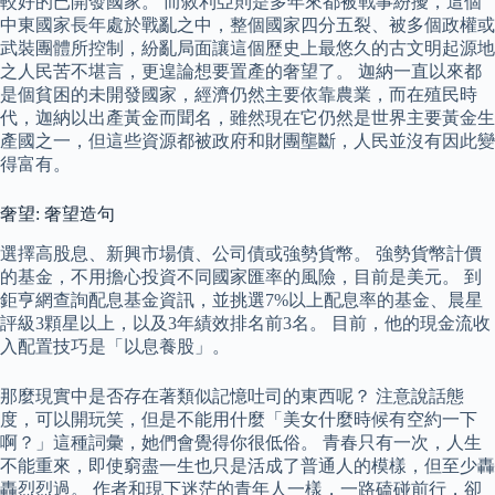
較好的已開發國家。 而敘利亞則是多年來都被戰事紛擾，這個
中東國家長年處於戰亂之中，整個國家四分五裂、被多個政權或
武裝團體所控制，紛亂局面讓這個歷史上最悠久的古文明起源地
之人民苦不堪言，更遑論想要置產的奢望了。 迦納一直以來都
是個貧困的未開發國家，經濟仍然主要依靠農業，而在殖民時
代，迦納以出產黃金而聞名，雖然現在它仍然是世界主要黃金生
產國之一，但這些資源都被政府和財團壟斷，人民並沒有因此變
得富有。
奢望: 奢望造句
選擇高股息、新興市場債、公司債或強勢貨幣。 強勢貨幣計價
的基金，不用擔心投資不同國家匯率的風險，目前是美元。 到
鉅亨網查詢配息基金資訊，並挑選7%以上配息率的基金、晨星
評級3顆星以上，以及3年績效排名前3名。 目前，他的現金流收
入配置技巧是「以息養股」。
那麼現實中是否存在著類似記憶吐司的東西呢？ 注意說話態
度，可以開玩笑，但是不能用什麼「美女什麼時候有空約一下
啊？」這種詞彙，她們會覺得你很低俗。 青春只有一次，人生
不能重來，即使窮盡一生也只是活成了普通人的模樣，但至少轟
轟烈烈過。 作者和現下迷茫的青年人一樣，一路磕碰前行，卻