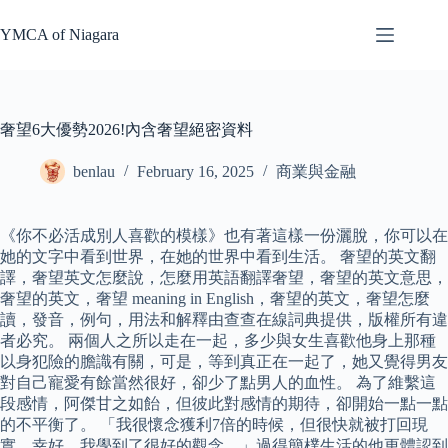
Skip
to
YMCA of Niagara
content
奢望6大優勢2026!內含奢望絕密資料
benlau
February 16, 2025
商業與金融
《你不必活成別人喜歡的模樣》也有著這樣一份灑脫，你可以在
她的文字中看到世界，在她的世界中看到生活。 奢望的英文翻
譯，奢望英文怎麼說，怎麼用英語翻譯奢望，奢望的英文意思，
奢望的英文，奢望 meaning in English，奢望的英文，奢望怎麼
讀，發音，例句，用法和解釋由查查在線詞典提供，版權所有違
者必究。 兩個人之所以走在一起，多少與女生喜歡他身上那種
以身犯險的膽識有關，可是，等到真正在一起了，她又覺得男友
對自己寵愛有餘當然很好，卻少了點男人的血性。 為了維繫這
段感情，阿傑甘之如飴，但彼此對感情的期待，卻開始一點一點
的不平衡了。 「我很懷念獲利7倍的時候，但很快就被打回現
實，幸好，我學到了很好的觀念。」過得簡樸生活的他更體認到