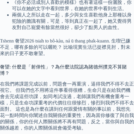
《你不必活成別人喜歡的模樣》也有著這樣一份灑脫，你
可以在她的文字中看到世界，在她的世界中看到生活。
兩個人之所以走在一起，多少與女生喜歡他身上那種以身
犯險的膽識有關，可是，等到真正在一起了，她又覺得男
友對自己寵愛有餘當然很好，卻少了點男人的血性。
Tshenn 奢望2026 tsia̍h to bô-kàu, ná ū thang pha̍k-kuann. 生喫已嫌
不足，哪有多餘的可以曬乾？ 比喻現實生活已捉襟見肘，對未
來的日子更不敢奢望。
奢望: 什麼是「射倖性」？為什麼法院認為賭德州撲克不算賭
博？
在我們將課題完成以前，問題會一再重演，逼得我們不得不去正
視它。 但我們也不用將這件事看得很糟，生命只是在給我們機
會去完成這些功課，如同考試沒過，老師讓我們有機會重考一
樣，只是生命功課重考的代價往往很慘烈，慘烈到我們不得不去
面對。 這也是為什麼在講到任何跟愛情有關的事以前，我想先
花一點時間向你闡述自我關係的重要性，因為當你修復了與自我
的關係，你的任何人際關係將不再有問題，反之，當你與自我的
關係越差，你的人際關係就會備受考驗。