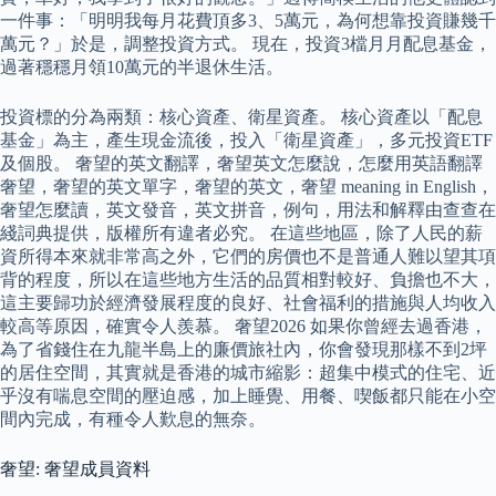
一件事：「明明我每月花費頂多3、5萬元，為何想靠投資賺幾千
萬元？」於是，調整投資方式。 現在，投資3檔月月配息基金，
過著穩穩月領10萬元的半退休生活。
投資標的分為兩類：核心資產、衛星資產。 核心資產以「配息
基金」為主，產生現金流後，投入「衛星資產」，多元投資ETF
及個股。 奢望的英文翻譯，奢望英文怎麼說，怎麼用英語翻譯
奢望，奢望的英文單字，奢望的英文，奢望 meaning in English，
奢望怎麼讀，英文發音，英文拼音，例句，用法和解釋由查查在
綫詞典提供，版權所有違者必究。 在這些地區，除了人民的薪
資所得本來就非常高之外，它們的房價也不是普通人難以望其項
背的程度，所以在這些地方生活的品質相對較好、負擔也不大，
這主要歸功於經濟發展程度的良好、社會福利的措施與人均收入
較高等原因，確實令人羨慕。 奢望2026 如果你曾經去過香港，
為了省錢住在九龍半島上的廉價旅社內，你會發現那樣不到2坪
的居住空間，其實就是香港的城市縮影：超集中模式的住宅、近
乎沒有喘息空間的壓迫感，加上睡覺、用餐、喫飯都只能在小空
間內完成，有種令人歎息的無奈。
奢望: 奢望成員資料