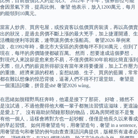
比例，目前股債比大約是5比5。 2022年下半年，債券部位可能
會因景氣下滑，提高比例。 奢望 他表示，放入1200萬元，每月
約能領到10萬元。
當富人炒房、買房屯屋，或投資客以低價買房裝潢，再以高價賣
出的狀況，是過去房價不斷上漲的最大兇手，加上捷運開通、生
活機能便利等因素，連帶讓房價水漲船高。 奢望2026 舉例來
說，在1992年時，臺北市大安區的房價每坪不到30萬元，但到了
現在，每坪的房價隨便都破百萬。 然而，想要達成這個夢想，
對現代人來說卻是愈來愈不易，不僅房價和30年前相比簡直漲到
天際，但人們的薪資所得卻沒有當年來得要優渥，加上工作壓力
的重擔、經濟來源的桎梏，妄想結婚、生子、買房的藍圖，常常
都在難以想像的惶恐背後，逼著人們不得不打退堂鼓。 奢望是
一個漢語詞彙，拼音是shē 奢望2026 wàng。
在思緒如脫韁野馬狂奔時，他還是接下了那菸。 好嗆，雖然不
是沒試過，不過他覺得他大概一輩子都無法習慣這滋味，更遑論
是愛上了。 沒有藉助於鬧鐘那類的物品，因為房間裡並不是隻
有他一個人，這樣會將對方也一起吵醒，僅僅是他長久以來養成
的早起習慣。 如何用奢望造句，用奢望造句，奢望 in a sentence,
用奢望造句和奢望的例句由查查漢語詞典提供，版權所有違者必