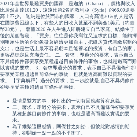
2021年全世界最難買房的國家，是迦納（Ghana），價格與收入
比居然高達101.20，遠遠比第2名的敘利亞（Syria）的66.09還要
高上不少。 迦納是位於西非的國家，人口有高達30％的人是活
在國際貧困線以下，有些人的日收入甚至不到美金1美元（約臺
幣28元）。 奢望2026 在人生進入即將建立自己家庭、結婚生子
後的某個階段，「買房」往往是你我嚮往又追求的目標，能夠揮
別租屋生活的企盼象徵著經濟更加自主，把繳房貸代替繳房租的
支出，也是生活上最不容易虧本且能養老的投資，有自己的家，
更容易穩定且充滿責任。 二、奢求，即過分的要求，表示自己
不具備條件卻要享受某種超越目前條件的事物，也就是過高而難
以實現的要求。 3、奢求即過分的要求，表示自己不具備條件卻
要享受某種超越目前條件的事物，也就是過高而難以實現的要
求。 【字典解釋】過分的要求，進一步說就是,自己不具備條件
卻要享受某種超越目前條件的事物。
愛情是雙方的事，你付出的一切有回應纔算有意義。
二、奢求，即過分的要求，表示自己不具備條件卻要享受
某種超越目前條件的事物，也就是過高而難以實現的要
求。
為了維繫這段感情，阿傑甘之如飴，但彼此對感情的期
待，卻開始一點一點的不平衡了。