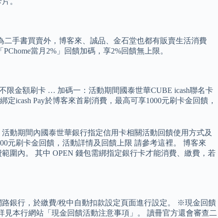
卡片。
殊主力為二手書買賣外，博客來、誠品、金石堂也都有販賣生活消費
「PChome當月2%」回饋加碼，享2%回饋無上限。
不限金額刷卡 … 加碼一：活動期間國泰世華CUBE icash聯名卡
卡綁定icash Pay於博客來首刷消費，最高可享1000元刷卡金回饋，
 活動期間內國泰世華銀行指定信用卡相關活動回饋使用方式及
000元刷卡金回饋，活動詳情及回饋上限 請參考這裡。 博客來
範圍內。 其中 OPEN 錢包需綁指定銀行卡才能消費、繳費，若
網路銀行，於繳費/稅中自動扣款設定頁面進行設定。 ※現金回饋
詳見本行網站「現金回饋活動注意事項」。 讀冊官方還會審查二