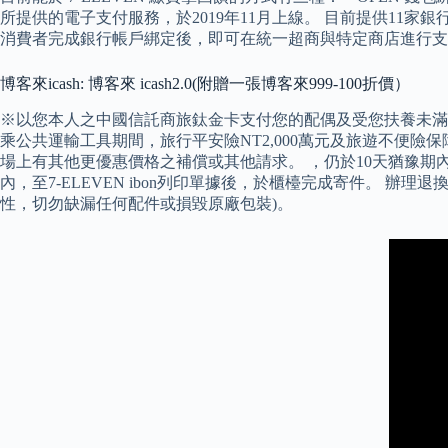
所提供的電子支付服務，於2019年11月上線。 目前提供11家銀行帳
消費者完成銀行帳戶綁定後，即可在統一超商與特定商店進行支
博客來icash: 博客來 icash2.0(附贈一張博客來999-100折價）
※以您本人之中國信託商旅鈦金卡支付您的配偶及受您扶養未滿
乘公共運輸工具期間，旅行平安險NT2,000萬元及旅遊不便
場上有其他更優惠價格之補償或其他請求。 ，仍於10天猶豫
內，至7-ELEVEN ibon列印單據後，於櫃檯完成寄件。
性，切勿缺漏任何配件或損毀原廠包裝)。