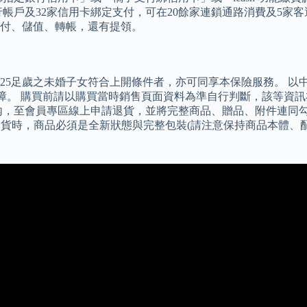
戶及32家信用卡綁定支付，可在20餘家連鎖通路消費及5家客運掃碼乘車
付、儲值、轉帳，還有提領。
25足歲之未婚子女符合上開條件者，亦可同享本保險服務。 以
險保障。 購買前請以購買當時銷售頁面資料為準自行判斷，該等
期內，至會員專區線上申請退貨，並將完整商品、贈品、附件連同
 辦理退換貨時，商品必須是全新狀態與完整包裝(請注意保持商品本