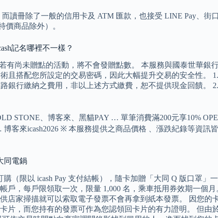
冊除了一般的信用卡及 ATM 匯款，也接受 LINE Pay、
扣的特價商品除外）。
司icash記名哪裡不一樣？
，若有尚未贈點的活動，將不會發贈點數。 本服務與國泰世華銀
採加密技術且搭配您所設定的交易密碼，因此大幅提升交易的安全性。
pp及網路銀行繳納之費用，非以上述方式繳費，恕不提供現金回饋。
LD STONE、博客來、黑貓PAY … 單筆消費滿200元享10% OPEN
、27）於 … 博客來icash2026 ※ 本服務提供之商品價格 、
】大同電鍋
 icash Pay 支付結帳），隨卡加贈「大同 Q 版口罩」一個。 Ic
的優惠券帳戶，每戶限領取一次，限量 1,000 名，乘車抵用券效期
供店家掃描就可以索取電子發票不會再拿到紙本發票。 因您的
卡片，而您持有的發票可作為您認領回卡片的有力證明。 但由