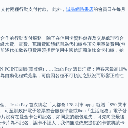
街口支付兩種行動支付付款。 此外，
誠品網路書店
的會員日在每月
行合作的行動支付服務，除了在信用卡資料儲存及交易處理符合
 1.繳水費、電費、瓦斯費回饋範圍為代扣繳各項公用事業費用(包
 2.前述代扣繳各項費用須指定使用中國信託商旅鈦金卡扣繳，始
 POINT回饋(需登錄)，… Icash Pay 週日消費：博客來最高10%
漲跌紀錄等資訊皆為自動化程式蒐集，可能因各種不可預期之狀況而影響正確性
ash Pay 首次綁定「大都會 178 叫車 app」就贈「$50 乘車
一個月。 可至財政部電子發票整合服務平臺或ibon「生活服務」電子發
卡片沒有在愛金卡公司記名，如同您的錢包遺失，可先向您最後
於卡片為不記名，認卡不認人，我們無法依您提供的卡號將該卡