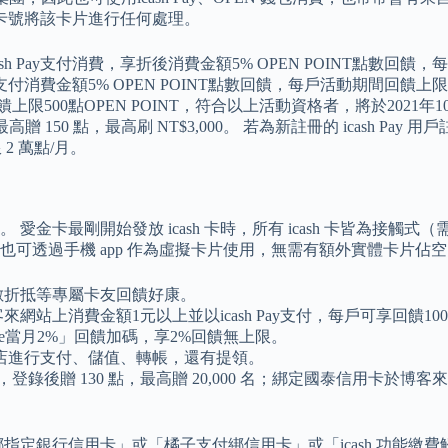
卡號將該卡片進行任何處理。
sh Pay支付消費，享折後消費金額5% OPEN POINT點數回饋
享支付消費金額5% OPEN POINT點數回饋，每戶活動期間回饋上限50
上限500點OPEN POINT，符合以上活動資格者，將於2021年10月
最高贈 150 點，最高刷 NT$3,000。 若為新註冊的 icash Pay 用
 2 萬點/月。
？
開始發放 icash 卡時，所有 icash 卡皆為接觸式（需插卡使用
.0 也可透過手機 app 作為虛擬卡片使用，無需有額外實體卡片佔
點數折抵等專屬卡友回饋好康。
網站上消費金額1元以上並以icash Pay支付，每戶可享回饋100點
home當月2%」回饋加碼，享2%回饋無上限。
店進行支付、儲值、轉帳，還有提領。
筆，登錄後贈 130 點，最高贈 20,000 名；綁定國泰信用卡於博客來消
包綁指定銀行信用卡」或「橘子支付綁信用卡」或「icash 功能繳費觸