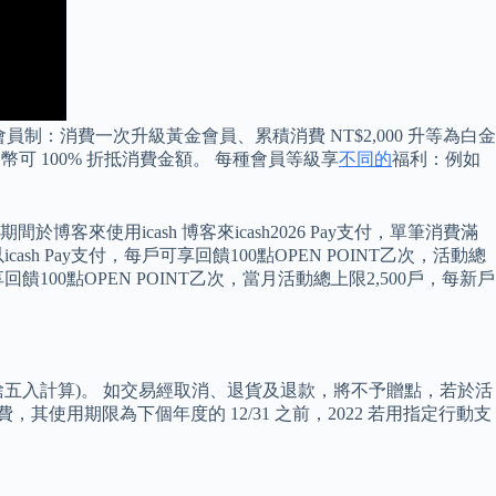
的會員制：消費一次升級黃金會員、累積消費 NT$2,000 升等為白金
金幣可 100% 折抵消費金額。 每種會員等級享
不同的
福利：例如
博客來使用icash 博客來icash2026 Pay支付，單筆消費滿
ash Pay支付，每戶可享回饋100點OPEN POINT乙次，活動總
回饋100點OPEN POINT乙次，當月活動總上限2,500戶，每新戶
捨五入計算)。 如交易經取消、退貨及退款，將不予贈點，若於活
 消費，其使用期限為下個年度的 12/31 之前，2022 若用指定行動支