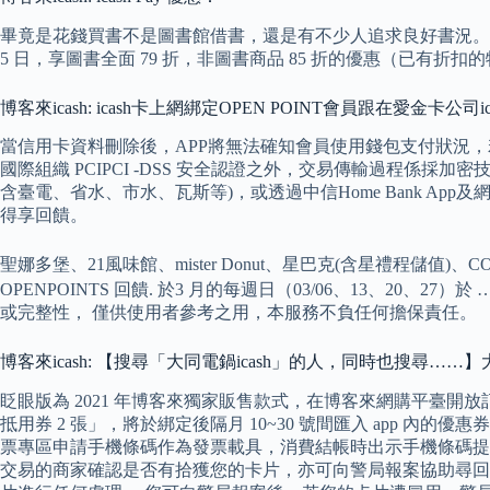
畢竟是花錢買書不是圖書館借書，還是有不少人追求良好書況。 而讀
5 日，享圖書全面 79 折，非圖書商品 85 折的優惠（已有折
博客來icash: icash卡上網綁定OPEN POINT會員跟在愛金卡公
當信用卡資料刪除後，APP將無法確知會員使用錢包支付狀況
國際組織 PCIPCI -DSS 安全認證之外，交易傳輸過程係
含臺電、省水、市水、瓦斯等)，或透過中信Home Bank A
得享回饋。
聖娜多堡、21風味館、mister Donut、星巴克(含星禮程儲值)、CO
OPENPOINTS 回饋. 於3 月的每週日（03/06、13、20
或完整性， 僅供使用者參考之用，本服務不負任何擔保責任。
博客來icash: 【搜尋「大同電鍋icash」的人，同時也搜尋……
眨眼版為 2021 年博客來獨家販售款式，在博客來網購平臺開放訂購（限以
抵用券 2 張」，將於綁定後隔月 10~30 號間匯入 app 內
票專區申請手機條碼作為發票載具，消費結帳時出示手機條碼提
交易的商家確認是否有拾獲您的卡片，亦可向警局報案協助尋回