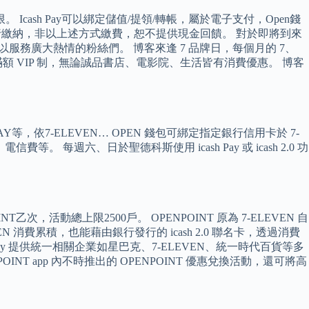
sh Pay可以綁定儲值/提領/轉帳，屬於電子支付，Open錢
p及網路銀行繳納，非以上述方式繳費，恕不提供現金回饋。 對於即將到來
，以服務廣大熱情的粉絲們。 博客來逢 7 品牌日，每個月的 7、
 VIP 制，無論誠品書店、電影院、生活皆有消費優惠。 博客
PAY等，依7-ELEVEN… OPEN 錢包可綁定指定銀行信用卡於 7-
 每週六、日於聖德科斯使用 icash Pay 或 icash 2.0 功
乙次，活動總上限2500戶。 OPENPOINT 原為 7-ELEVEN 自
VEN 消費累積，也能藉由銀行發行的 icash 2.0 聯名卡，透過消費
sh Pay 提供統一相關企業如星巴克、7-ELEVEN、統一時代百貨等多
T app 內不時推出的 OPENPOINT 優惠兌換活動，還可將高