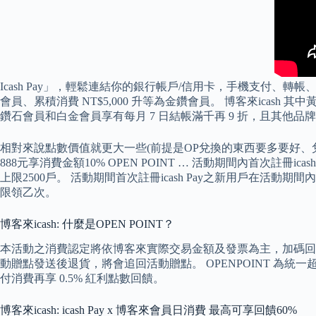
Icash Pay」，輕鬆連結你的銀行帳戶/信用卡，手機支付、轉帳、
會員、累積消費 NT$5,000 升等為金鑽會員。 博客來icash 
鑽石會員和白金會員享有每月 7 日結帳滿千再 9 折，且其他品牌
相對來說點數價值就更大一些(前提是OP兌換的東西要多要好、兌換的點數要
888元享消費金額10% OPEN POINT … 活動期間內首次註冊i
上限2500戶。 活動期間首次註冊icash Pay之新用戶在活動期間
限領乙次。
博客來icash: 什麼是OPEN POINT？
本活動之消費認定將依博客來實際交易金額及發票為主，加碼回饋之
動贈點發送後退貨，將會追回活動贈點。 OPENPOINT 為統一超商 i
付消費再享 0.5% 紅利點數回饋。
博客來icash: icash Pay x 博客來會員日消費 最高可享回饋60%