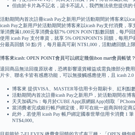
但由於卡片為不記名，認卡不認人，我們無法依您提供的
活動期間內首次註冊icash Pay之新用戶於活動期間於博客來以ica
icash Pay之新用戶於活動期間於博客來以icash Pay支付消費，
筆消費滿1,000元享消費金額7% OPEN POINT點數回饋，每戶回饋
使用 icash Pay 支付車資，就享 5% OPENPOINTS 回饋，每用戶
分最高回饋 50 點/月，每月最高可刷 NT$1,000，活動總回饋上限
博客來icash: OPEN POINT會員可以綁定幾個ibon mart會員帳號
退回商品無法回復原狀者，恐將影響退貨權益或需負擔部分費用。 愛金卡最剛
片卡、聯名卡皆有感應功能，可以無接觸感應使用，且 icash 2
博客來 提供VISA、MASTER等信用卡分期刷卡、紅利
活動期間內首次註冊icash Pay之新用戶，於活動期間在博客來
天天加碼2%：每月於CUBE App(原網銀App)領取「PC
當消費者完成銀行帳戶綁定後，即可在統一超商與特定商
此外，若使用 icash Pay 帳戶綁定國泰世華信用卡消費 1 
NT$4,000。
目前能於 7-ELEVEN 繳費拿回饋的方式有三種：「OPEN 錢