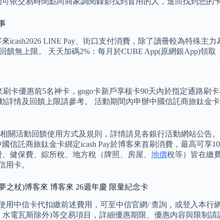
局可依交易時間點向商家調閱錄影找到冒用的人，進而找到您的
事
cash2026 LINE Pay、街口支付消費，除了讀冊較為特
無上限。 天天加碼2%：每月於CUBE App(原網銀App)領取
博客來刷卡優惠前5名神卡，gogo卡新戶享核卡90天內於指定通路刷卡
OINT回饋，活動詳情及回饋上限請參考。 活動期間內申辦中國信託商旅鈦金
相關活動回饋使用方式及規則，詳情請見各銀行活動網站公告。
託商旅鈦金卡綁定icash Pay於博客來首刷消費，最高可享1
斯費、健保費、綜所稅、地方稅（牌照、房屋、
地價
稅等）皆在繳費
」信用卡。
片上的夢之杖)博客來 博客來 26週年慶 限量紀念卡
.使用中信卡代扣繳前述費用，可至中信官網/ 查詢，或登入本行
、水電瓦斯除外)等交易項目，詳細優惠期限、優惠內容與限制請