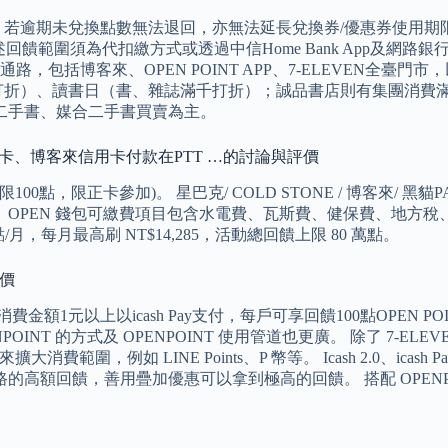
期未兌換點數無法退回，亦無法延長兌換券/優惠券使用期限。 Ica
y。 ※前述回饋範圍須為代扣繳方式或透過中信Home Bank Ap
括博客來、OPEN POINT APP、7-ELEVEN全臺門市
打折）、讀書日（書、雜誌滿千打折）；誠品書店則有集團消費滿額
，以販售二手書、媒合二手書買賣為主。
、博客來信用卡、博客來信用卡付款在PTT …的討論與評價
100點，限正卡參加)。 星巴克/ COLD STONE / 博客來/ 黑貓
。 OPEN 錢包可繳費項目包含水電費、瓦斯費、健保費、地方稅、電信費等。
 點/月，每月最高刷 NT$14,285，活動總回饋上限 80 萬點。
評價
1元以上以icash Pay支付，每戶可享回饋100點OPEN POINT
POINT 的方式及 OPENPOINT 使用管道也更廣。 除了 7-ELE
範圍，例如 LINE Points、P 幣等。 Icash 2.0、ica
的高額回饋，善用疊加優惠可以拿到極高的回饋。 搭配 OPENPOIN