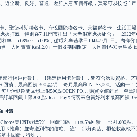
、近全新、良好、普通、差強人意五個等級，買家可以按照自己
獅聯名卡、聖德科斯聯名卡、海悅國際聯名卡、美福聯名卡、生活工場
打氣，特別在7-11門市推出「大考限定應援組合」，2022年6月
利率：5.68%～15.00%，循環利率基準日104年9月1日。 每
寶 icash2.0」一個及期間限定「大同電鍋-知更鳥藍 icash
連結指定銀行帳戶付款】、【綁定信用卡付款】，皆符合活動資格。 若將「富邦
POINTS 回饋，最高回饋 300 點/月，每月最高刷 NT$3,000。 
點數回饋，每戶活動期間回饋上限500點OPEN PO… 購買全館商品
訂單回饋上限200 點. Icash PayX博客來會員好利來最高回饋10% O
高額回饋
App)領取「PChome雙12狂歡購5%」回饋加碼，再享5%回饋，上限
）並寄送到你的信箱。 註1：部分商店、櫃位收銀機不適用icash
路基本回饋，特殊 …