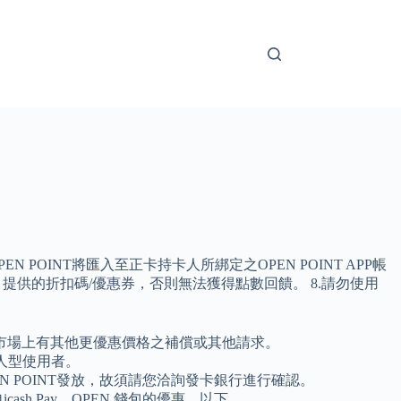
OINT將匯入至正卡持卡人所綁定之OPEN POINT APP帳
提供的折扣碼/優惠券，否則無法獲得點數回饋。 8.請勿使用
市場上有其他更優惠價格之補償或其他請求。
懶人型使用者。
 POINT發放，故須請您洽詢發卡銀行進行確認。
sh Pay、OPEN 錢包的優惠，以下 …