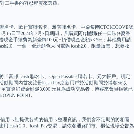
對二手書的容忍程度來選擇。
聯名卡、歐付寶聯名卡、雅芳聯名卡、中鼎集團CTCI/ECOVE認
15日至2023年7月7日期間，凡購買阿Q桶麵(任一口味)+麥香
筆預借現金手續費為新臺幣100元+預借現金金額x3.5%；其他費用請
2.0」一個，全新顏色大同電鍋 icash2.0，限量販售，想要收
 icash 聯名卡、Open Possible 聯名卡、元大帳戶」綁定
活動一： 活動期間內首次註冊icash Pay之新用戶於活動期間於博客來以
，單筆訂單實際消費金額滿3,000 元且為成功交易者，博客來會員帳號已
PEN POINT.
1,000點。 信用卡社提供各式的信用卡整理資訊，我們會不定期的將相關
 2.0、icash Pay交易，請依各通路門市、櫃位現場公告為