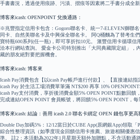
手書書況，透過使用痕跡、污漬、摺痕等因素將二手書分成全新
博客來icash: OPENPOINT 兌換通路：
※兆豐指定信用卡包含：Gogoro聯名卡、統一7-ELEVEN
同卡、自然美聯名卡及中興保全聯名卡。 阿Q桶麵為了替考生們應援
寶特瓶600系列(任一瓶)，即可享折扣10元。 滙豐信用卡循環信用
洽本行網站查詢。 愛金卡公司特別推出「大同典藏限定組」，內含「大同寶
藏的朋友絕對要把握機會。
博客來icash: 博客來
Icash Pay消費包含【以icash Pay帳戶進行付款】、【直接
icash Pay 於生活工場消費單筆滿 NT$200 再享 10% OPEN
icash Pay支付消費，享折後消費金額5% OPEN POINT
完成連結OPEN POINT 會員帳號，將回饋5% OPEN POINT，每筆
博客來icash: 結論：善用 icash 2.0 聯名卡綁定 OPEN 錢包享更
Double Day加碼5%：12/12當日於CUBE App(原網銀
綜合性整理資訊（如季度現金回饋信用卡推薦、旅遊相關優惠信用卡推薦
準。 註2：本活動為2022年1月星期天額外加贈點，不含活動通