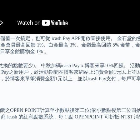
儲值一次搞定，也可從 icash Pay APP開啟直接使用。 金石堂
其中黃金會員最高回饋 1%、白金最高 3%、金鑽最高回饋 5% 金幣，
日享全館購物金 1% 。
少)。 中秋加碼icash Pay x 博客來享10%回饋。 活動期間於
cash Pay之新用戶，於活動期間在博客來網站上消費金額1元以上並以ic
內，於博客來單筆消費金額1元以上，並以icash Pay支付，每戶可享
OPEN POINT計算至小數點後第二位(依小數點後第三位四
cash 的紅利點數系統，每 1 點 OPENPOINT 可折抵 NT$1