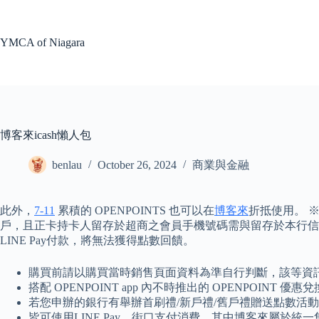
Skip
to
content
YMCA of Niagara
博客來icash懶人包
benlau
October 26, 2024
商業與金融
此外，
7-11
累積的 OPENPOINTS 也可以在
博客來
折抵使用。 ※
戶，且正卡持卡人留存於超商之會員手機號碼需與留存於本行信用卡
LINE Pay付款，將無法獲得點數回饋。
購買前請以購買當時銷售頁面資料為準自行判斷，該等資
搭配 OPENPOINT app 內不時推出的 OPENPO
若您申辦的銀行有舉辦首刷禮/新戶禮/舊戶禮贈送點數活動
皆可使用LINE Pay、街口支付消費，其中博客來屬於統一集團，