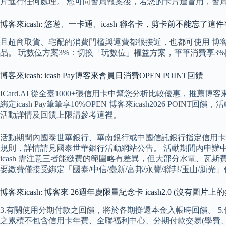
片進行任何處理。 您可向警局報案後，若您的卡片遭冒用，警
博客來icash: 悠遊、一卡通、icash 聯名卡，剪卡前不能忘了這件
且超商取貨、宅配的消費門檻與運費都很接近，也都可使用 博客來i
品。 玩數位方案3%：切換「玩數位」權益方案，筆筆消費享3%回饋
博客來icash: icash Pay博客來會員日消費OPEN POINT回饋
ICard.AI 從全臺1000+張信用卡中幫您分析比較優惠，推薦
綁定icash Pay筆筆享10%OPEN 博客來icash2026 P
活動詳情及回饋上限請參考這裡。
活動期間內國泰世華銀行、華南銀行或中國信託銀行指定信用卡
規則，詳情請見國泰世華銀行活動網站公告。 活動期間內申辦中國信
icash 需注意三者能繳費的範圍略有差異，但大部分水電、瓦
要繳費僅接受綁定「國泰/中信/臺新/富邦/永豐/聯邦/玉山/新光
博客來icash: 博客來 26週年慶限量紀念卡 icash2.0 (沒有圖
3.有關使用分期付款之回饋，將於各期攤還本金入帳時回饋。 5
之累積不包含信用卡年費、全聯福利中心、分期付款交易(學費