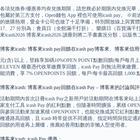
各項兌換券/優惠券均有兌換期限，請您務必於期限內兌換完畢，若逾
包屬於第三方支付，Open錢包 App 裡也可使用icash pa
的搶購熱潮，愛金卡公司也做了十足準備，特別開放線上與實體通路，包
17、27 分別為：會員日（全館滿千打折）、樂購日（百貨滿千
來icash2026 博客來icash2026 讀冊則將二手書書況分類
博客來icash: 博客來icash pay回饋在icash pay博客來
元(含) 以上，登錄享加碼10%OPEN POINT點數回饋(每戶每月上限
ELEVEN 櫃臺憑代收單繳費享回饋，icash Pay 則無法用來繳費
能消費，享 7% OPENPOINTS 回饋，每戶/每卡最高回饋 1,000
博客來icash: 博客來icash pay回饋在icash Pay – 博客來的討論與
活動期間內首次註冊icash Pay之新用戶於活動期間在博客來站上消費金額
家支付工具 icash Pay 的紅利點數，但隨著時間擴張，累積 OPEN
與參與活動來加速累積 OPENPOINT，也能兌換成其它紅利點數來擴大消費
種通路高回饋，且 icash 時常提供不同通路、指定時間與指定通路
回饋的用途再上層樓，推薦給善用點數的非懶人型使用者。
博客來icash: icash Pay 優惠：