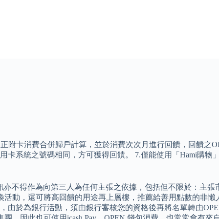
正附卡消費合併歸戶計算，並於消費次次月進行回饋，回饋之OPEN P
系統之號碼相同，方可獲得回饋。 7.僅能使用「Hami購物」
訊亦不得作為向第三人為任何主張之依據，包括但不限於：主張
INT 優惠兌換活動，還可將高回饋的用途再上層樓，推薦給善用點數的非
，由於為銀行活動，須由銀行審核您的資格後再將名單轉由OPEN
因此也可使用icash Pay、OPEN 錢包消費，也常常會有來自ica