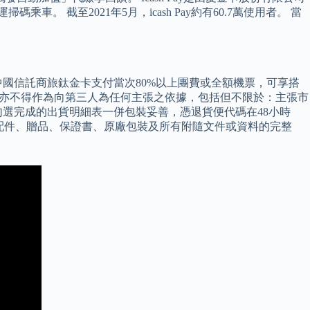
。 截至2021年5月，icash Pay約有60.7萬使用者。 當
中國信託商旅鈦金卡支付當次80%以上團費或全額機票，可享搭
資訊亦不得作為向第三人為任何主張之依據，包括但不限於：主張市
勾選完成的出貨明細表一併包裝妥善，憑退貨便代碼在48小時
體、配件、贈品、保證書、原廠包裝及所有附隨文件或資料的完整