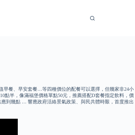
值早餐、早安套餐…等四種價位的配餐可以選擇，但幾家非24小
10點半，像滿福堡價格單點50元，推薦搭配D套餐指定飲料，價
供應到幾點 … 響應政府活絡景氣政策、與民共體時艱，首度推出