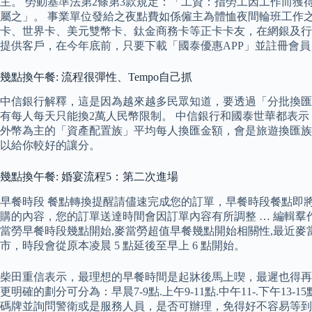
主。 勞動基準法第2條第3款規定：「工資：指勞工因工作而
屬之」。 事業單位發給之夜點費如係僱主為體恤夜間輪班工作
卡、世界卡、美元雙幣卡、鈦金商務卡等正卡卡友，在網銀及行動
提供客戶，在今年底前，只要下載「國泰優惠APP」並註冊會
幾點換午餐: 流程很彈性、Tempo自己抓
中信銀行解釋，這是因為越來越多民眾知道，要透過「分批換匯
有每人每天只能換2萬人民幣限制。 中信銀行和國泰世華都表
外幣為主的「資產配置族」平均每人換匯金額，會是旅遊換匯族
以給你較好的讓分。
幾點換午餐: 婚宴流程5：第二次進場
早餐時段 餐點轉換提醒請儘速完成您的訂單，早餐時段餐點即將於
購的內容，您的訂單送達時間會因訂單內容有所調整 … 編輯羣
當勞早餐時段幾點開始,麥當勞超值早餐幾點開始相關性,最近麥當勞
市，時段會從原本凌晨 5 點延後至早上 6 點開始。
柴田重信表示，最理想的早餐時間是起牀後馬上喫，最遲也得再起
更明確的劃分可分為：早晨7-9點.上午9-11點.中午11-.下午13-1
碼牌並詢問警衛或是服務人員，是否可辦理，免得好不容易等到