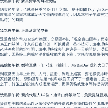
幾點換午餐: 麥當勞早餐時段幾點
結束於年底，也就是秋季的 9~11月之間。 夏令時間 Daylight S
敦郊區的皇家格林威治天文臺的標準時間，因為本初子午線被定
點時）的時間。
幾點換午餐: 最新麥當勞早餐
透過實體外幣ATM進行換匯，交易匯率以「現金賣出匯率」而定
為工作關係，作息得日夜顛倒，可以透過一些小技巧，讓生理時
來時將房間的燈打開，讓生理時鐘去記住這是一天的開始。 柴田
點前，因為晚上內臟的消化吸收能力會下降，太晚喫晚餐會使
幾點換午餐: 婚禮互動→印卡讚、拍拍印、MyBigDay 我的大日
到底當天由早上出門、入門、註冊，到晚上婚宴，要怎樣安排時間和流程方為妥當
家婚禮順利。 勞動基準法第2條第3款對工資下了一個定義，意
之下，於僱主的設施內或指定場所，提供勞務或受令等待提供勞
幾點換午餐: 新娘代理人1-2位：通常由伴娘兼任，負責提醒新
提供您美味的產品以及確保安全的外送過程是我們堅持的服務理