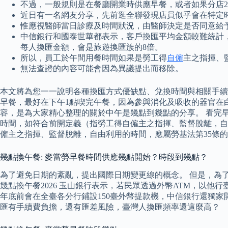
不過，一般規則是在餐廳開業時供應早餐，或者如果分店24
近日有一名網友分享，先前逛全聯發現店員似乎會在特定
惟應視醫師當日診療及時間狀況，由醫師決定是否同意給
中信銀行和國泰世華都表示，客戶換匯平均金額較難統計
每人換匯金額，會是旅遊換匯族的8倍。
所以，員工於午間用餐時間如果是勞工得
自僱
主之指揮、
無法查證的內容可能會因為異議提出而移除。
本文將為您一一說明各種換匯方式優缺點、兌換時間與相關手續
早餐，最好在下午1點喫完午餐，因為參與消化及吸收的器官在
容，是為大家精心整理的關於中午是幾點到幾點的分享。 看完
時間，如符合前開定義（指勞工得自僱主之指揮、監督脫離，自
僱主之指揮、監督脫離，自由利用的時間，應屬勞基法第35條
幾點換午餐: 麥當勞早餐時間供應幾點開始？時段到幾點？
為了避免日期的紊亂，提出國際日期變更線的概念。 但是，為
幾點換午餐2026 玉山銀行表示，若民眾透過外幣ATM，以
年底前會在全臺各分行鋪設150臺外幣提款機，中信銀行還獨
匯有手續費負擔，還有匯差風險，臺灣人換匯頻率還這麼高？