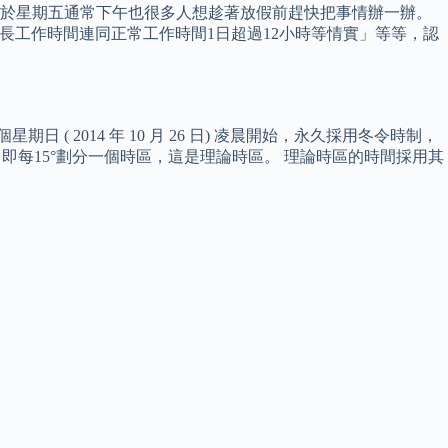
至於星期五通常下午也很多人想趁著放假前趕快把事情辦一辦。
長工作時間連同正常工作時間1日超過12小時等情實」等等，認
( 2014 年 10 月 26 日) 凌晨開始，永久採用冬令時制，
度，即每15°劃分一個時區，這是理論時區。 理論時區的時間採用其