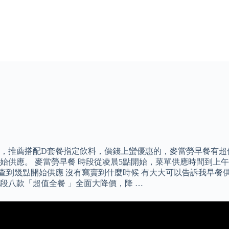
元，推薦搭配D套餐指定飲料，價錢上蠻優惠的，麥當勞早餐有超
始供應。 麥當勞早餐 時段從凌晨5點開始，菜單供應時間到上午
只查到幾點開始供應 沒有寫賣到什麼時候 有大大可以告訴我早餐
時段八款「超值全餐 」全面大降價，降 …