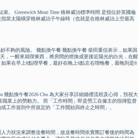
。 Greenwich Mean Time 格林威治標準時間 是指位於英國倫
是指當太陽橫穿格林威治子午線時（也就是在格林威治上空最高
不夠的風險。 幾點換午餐 幾點換午餐 柴田重信表示，如果因
天，一醒來就喫東西，將房間的燈換成更接近陽光的白光，在醒
，如果在早上8點喫早餐，最好在晚上6點左右喫晚餐，最晚則是8
son 幾點換午餐2026 Cho 為大家分享詳細婚禮流程及心得，預祝大
其職業上的勞動力。 而「工作時間」即是勞工在僱主的指揮監督
約或工作規則中所規定的「工作開始與終止之時間」。
場人力狀況來調整送餐時間，故送餐時間依實際訂餐後的時間為