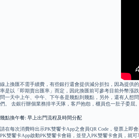
線上換匯不需手續費，有些銀行還會提供減分折扣，因為提供的
率是以「即期賣出匯率」而定，因此換匯前可參考目前外幣漲跌
問一天中上午、中午、下午各是幾點到幾點，另外，還有人想問
們。 去銀行辦個業務排半天隊，客戶抱怨，櫃員也一肚子委屈
幾點換午餐: 早上出門流程及時間分配
請在每次消費時出示PK雙饗卡App之會員QR Code，發票上
PK雙饗卡App啟動PK雙饗卡會籍，並登入PK雙饗卡會員，就可