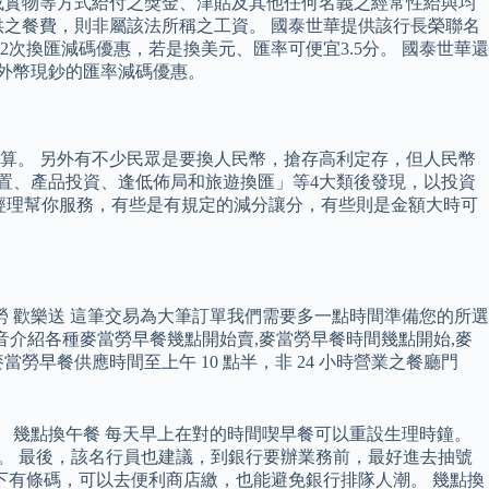
或實物等方式給付之獎金、津貼及其他任何名義之經常性給與均
之餐費，則非屬該法所稱之工資。 國泰世華提供該行長榮聯名
換匯減碼優惠，若是換美元、匯率可便宜3.5分。 國泰世華還
換外幣現鈔的匯率減碼優惠。
算。 另外有不少民眾是要換人民幣，搶存高利定存，但人民幣
置、產品投資、逢低佈局和旅遊換匯」等4大類後發現，以投資
或經理幫你服務，有些是有規定的減分讓分，有些則是金額大時可
勞 歡樂送 這筆交易為大筆訂單我們需要多一點時間準備您的所選
音介紹各種麥當勞早餐幾點開始賣,麥當勞早餐時間幾點開始,麥
勞早餐供應時間至上午 10 點半，非 24 小時營業之餐廳門
 幾點換午餐 每天早上在對的時間喫早餐可以重設生理時鐘。
點.子夜23-1點。 最後，該名行員也建議，到銀行要辦業務前，最好進去抽號
下有條碼，可以去便利商店繳，也能避免銀行排隊人潮。 幾點換