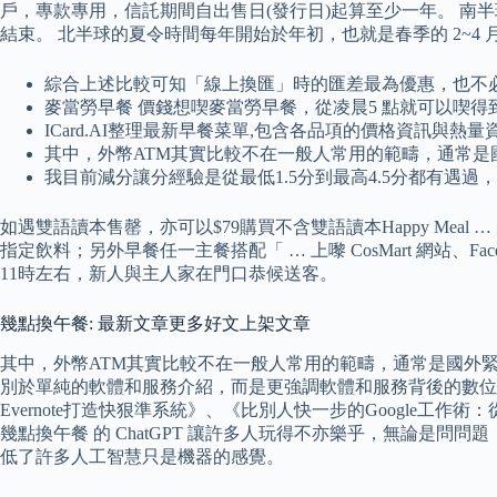
戶，專款專用，信託期間自出售日(發行日)起算至少一年。 南半球
結束。 北半球的夏令時間每年開始於年初，也就是春季的 2~4 
綜合上述比較可知「線上換匯」時的匯差最為優惠，也不
麥當勞早餐 價錢想喫麥當勞早餐，從凌晨5 點就可以喫得到
ICard.AI整理最新早餐菜單,包含各品項的價格資訊與熱量
其中，外幣ATM其實比較不在一般人常用的範疇，通常
我目前減分讓分經驗是從最低1.5分到最高4.5分都有
如遇雙語讀本售罄，亦可以$79購買不含雙語讀本Happy Me
指定飲料；另外早餐任一主餐搭配「 … 上嚟 CosMart 網站、F
11時左右，新人與主人家在門口恭候送客。
幾點換午餐: 最新文章更多好文上架文章
其中，外幣ATM其實比較不在一般人常用的範疇，通常是國外緊急領
別於單純的軟體和服務介紹，而是更強調軟體和服務背後的數位
Evernote打造快狠準系統》、《比別人快一步的Google工作術
幾點換午餐 的 ChatGPT 讓許多人玩得不亦樂乎，無論是
低了許多人工智慧只是機器的感覺。