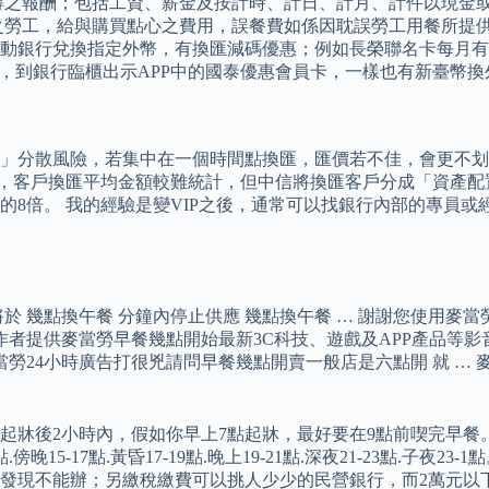
獲得之報酬；包括工資、薪金及按計時、計日、計月、計件以現金
之勞工，給與購買點心之費用，誤餐費如係因耽誤勞工用餐所提供
銀行兌換指定外幣，有換匯減碼優惠；例如長榮聯名卡每月有2次
員，到銀行臨櫃出示APP中的國泰優惠會員卡，一樣也有新臺幣
」分散風險，若集中在一個時間點換匯，匯價若不佳，會更不划
示，客戶換匯平均金額較難統計，但中信將換匯客戶分成「資產配
的8倍。 我的經驗是變VIP之後，通常可以找銀行內部的專員
 幾點換午餐 分鐘內停止供應 幾點換午餐 … 謝謝您使用麥當
作者提供麥當勞早餐幾點開始最新3C科技、遊戲及APP產品等影
24小時廣告打很兇請問早餐幾點開賣一般店是六點開 就 … 麥當
牀後2小時內，假如你早上7點起牀，最好要在9點前喫完早餐。
5點.傍晚15-17點.黃昏17-19點.晚上19-21點.深夜21-23
發現不能辦；另繳稅繳費可以挑人少少的民營銀行，而2萬元以