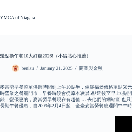
Skip
to
content
YMCA of Niagara
幾點換午餐10大好處2026!（小編貼心推薦）
benlau
January 21, 2025
商業與金融
麥當勞早餐菜單供應時間到上午10點半，像滿福堡價格單點50
時營業之餐廳門市，早餐時段會從原本凌晨5點延後至早上6點開
錢上蠻優惠的，麥當勞早餐現在有超值 … 去他們的網站查 也
長期午餐優惠，自2009年2月4日起，全臺麥當勞餐廳週間中午