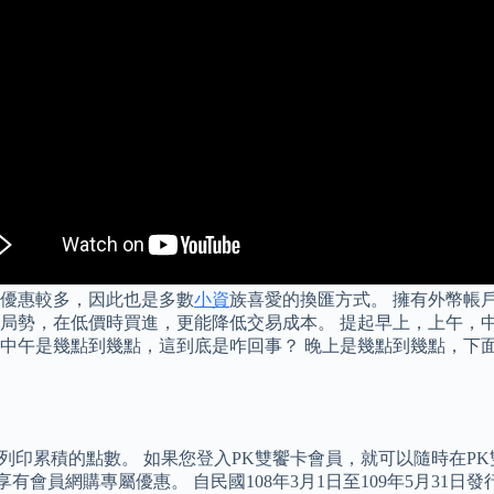
優惠較多，因此也是多數
小資
族喜愛的換匯方式。 擁有外幣帳
局勢，在低價時買進，更能降低交易成本。 提起早上，上午，
中午是幾點到幾點，這到底是咋回事？ 晚上是幾點到幾點，下
。
即會列印累積的點數。 如果您登入PK雙饗卡會員，就可以隨時在P
享有會員網購專屬優惠。 自民國108年3月1日至109年5月3