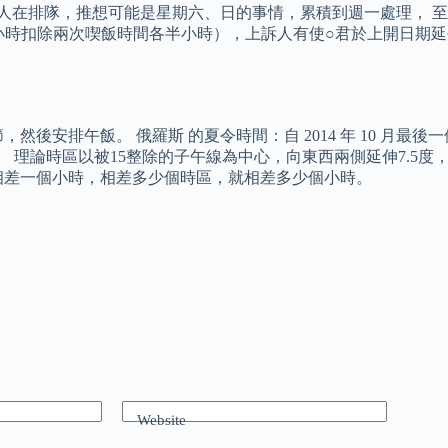
個人在排隊，推想可能是星期六、日的事情，累積到週一處理， 
4小時扣除兩次喫飯時間各半小時），上訴人有使○君於上開日期延
午飯。 俄羅斯 的夏令時間：自 2014 年 10 月最後一個星期日 
+3。 理論時區以被15整除的子午線為中心，向東西兩側延伸7.5
相差一個小時，相差多少個時區，就相差多少個小時。
Website