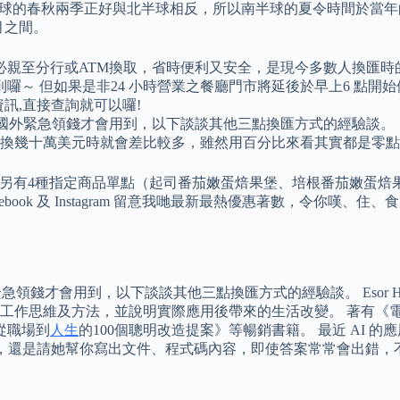
的春秋兩季正好與北半球相反，所以南半球的夏令時間於當年的年底 
月之間。
必親至分行或ATM換取，省時便利又安全，是現今多數人換匯時
囉～ 但如果是非24 小時營業之餐廳門市將延後於早上6 點開
資訊,直接查詢就可以囉!
是國外緊急領錢才會用到，以下談談其他三點換匯方式的經驗談。
遇過，換幾十萬美元時就會差比較多，雖然用百分比來看其實都是零
al … 另有4種指定商品單點（起司番茄嫩蛋焙果堡、培根番茄嫩
acebook 及 Instagram 留意我哋最新最熱優惠著數，令
錢才會用到，以下談談其他三點換匯方式的經驗談。 Esor Hua
工作思維及方法，並說明實際應用後帶來的生活改變。 著有《
：從職場到
人生
的100個聰明改造提案》等暢銷書籍。 最近 AI 的
問問題，還是請她幫你寫出文件、程式碼內容，即使答案常常會出錯，