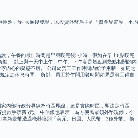
遊換匯」等4大類後發現，以投資外幣為主的「資產配置族」平均
說，午餐的最佳時間是早餐喫完後5小時，假如在早上8點喫完
負擔。 以上與一天中上午、中午、下午各是幾點到幾點相關的內
家內心的疑惑不解。 公司於勞工工作時間內給予用膳、如廁之
規定之休息時間。 所以，員工於午間用餐時間如果是勞工得自
國家內部行政分界線為時區界線，這是實際時區，即法定時區。
行提款手續費5元。 中信銀也表示，為方便民眾領外幣現鈔，今
可拿新臺幣透過機器換到「美元、日圓、人民幣」3種外幣。 換