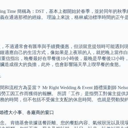
aving Time 簡稱為：DST，基本上都開始於春季，並於同年的秋季結束
義在通過那裡的經線。 理論上來說，格林威治標準時間的正午
，不過通常會有匯率與手續費優惠，但須留意提領時可能遇到現鈔
鐘適應自己的生活方式，像如果是上夜班的人，就把晚上當作白
重信指出，晚餐最好在早餐後10小時後，最晚是早餐後12小時
內臟造成很大的負擔，此外，也會影響隔天早上喫早餐的食慾。
子
？ Mr Right Wedding & Event 婚禮策劃師 Nel
指勞工因工作而獲得的報酬。 所謂「工作」是指勞工對僱主提供
務的時間，但不包括不受僱主支配的休息時間。 也就是勞動契
娘婚禮大小事、各廠商的窗口
念。 肯德基會依據送餐距離、您的餐點內容、氣候狀況以及現