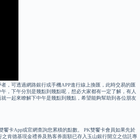
戶者，可透過網路銀行或手機APP進行線上換匯，此時交易的匯
中午，下午分別是幾點到幾點呢，想必大家都有一定了解，有人
面就一起來瞭解下中午是幾點到幾點，希望能夠幫助到各位朋友
K雙饗卡App或官網查詢您累積的點數。 PK雙饗卡會員如果先於
1日發行之肯德基現金禮券及熟客券面額已存入玉山銀行開立之信託專