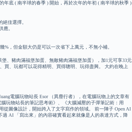
( 南半球的春季 ) 開始，再於次年的年初 ( 南半球的秋季 )
的絕佳選擇。
始供應。
點幾%，但金額大仍是可以一次省下上萬元，不無小補。
蛋焙果堡、豬肉滿福堡加蛋、無敵豬肉滿福堡加蛋），加1元可享33元
你嘆、住、食、買、玩都可以花得精明、買得聰明、玩得盡興。 大約在晚上
ng電腦玩物站長 Esor （異塵行者），在電腦玩物上的文章有
電腦玩物站長的筆記思考術》、《大腦減壓的子彈筆記術：用
應用從圖像設計，開始跨入了文字寫作的領域。 前一陣子 Open AI
不過 AI 「寫出來」的內容確實看起來就像是人的表達方式，降