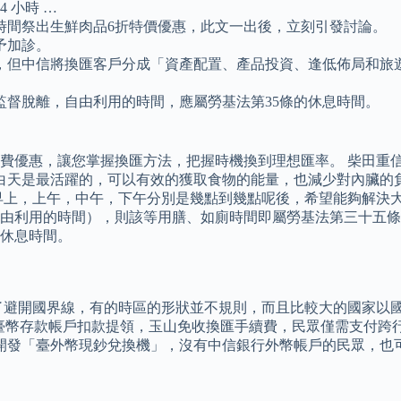
 小時 …
時間祭出生鮮肉品6折特價優惠，此文一出後，立刻引發討論。
予加診。
，但中信將換匯客戶分成「資產配置、產品投資、逢低佈局和旅
監督脫離，自由利用的時間，應屬勞基法第35條的休息時間。
費優惠，讓您掌握換匯方法，把握時機換到理想匯率。 柴田重信
白天是最活躍的，可以有效的獲取食物的能量，也減少對內臟的
早上，上午，中午，下午分別是幾點到幾點呢後，希望能夠解決大
由利用的時間），則該等用膳、如廁時間即屬勞基法第三十五條
的休息時間。
了避開國界線，有的時區的形狀並不規則，而且比較大的國家以
他行臺幣存款帳戶扣款提領，玉山免收換匯手續費，民眾僅需支付跨
家開發「臺外幣現鈔兌換機」，沒有中信銀行外幣帳戶的民眾，也