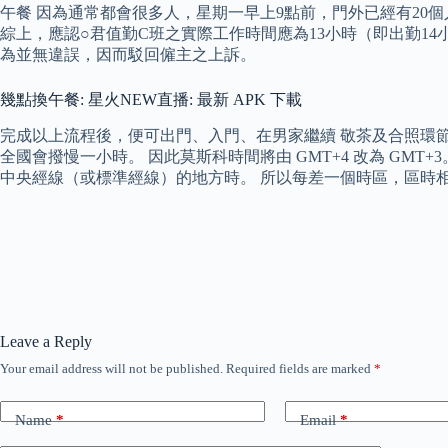
午餐 因為通常都會很多人，星期一早上9點前，門外已經有20
綜上，應認○君值勤C班之實際工作時間應為13小時（即出勤1
為並無違誤，因而駁回僱主之上訴。
幾點換午餐: 星火NEW直播: 最新 APK 下載
完成以上流程後，便可出門、入門、在男家繼續 敬茶及合照環節，然後安排
全國會撥慢一小時。 因此莫斯科時間將由 GMT+4 改為 GMT
中央經線（或標準經線）的地方時。 所以每差一個時區，區時
Leave a Reply
Your email address will not be published.
Required fields are marked
*
Name
*
Email
*