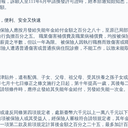
報，訴願人至111年6月申請換發許可證時，經本部通知始知悉
額。
詢，便利、安全又快速
保險人應按月發給失能年金給付金額之百分之八十，至原已局部
自行負擔百分之五。 職業傷害補償費及職業病補償費，均按被保
薪資之半數，但以一年為限。 被保險人因執行職務而致傷害或
保險人遭遇普通傷害或普通疾病住院診療，不能工作，以致未能
津貼外，遺有配偶、子女、父母、祖父母、受其扶養之孫子女或
年七月十七日修正之條文施行之日起，第十年提高一歲，其後每二
請領條件時，應停止發給其失能年金給付，另發給失能一次金。
或違反同條第四項規定者，處新臺幣六千元以上一萬八千元以下
前項被保險人或其受益人，經保險人審核符合請領規定者，其年金
一項第二款及前項規定計算後金額之百分之二十五，最多加計百