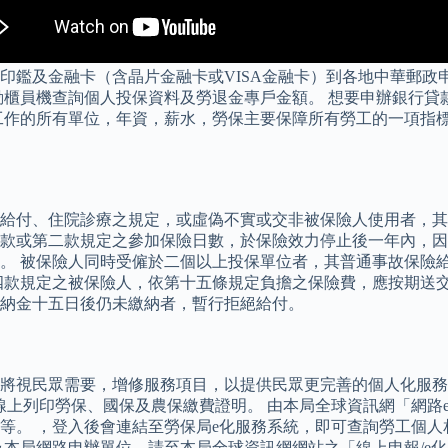
印鑑及金融卡（含晶片金融卡或VISA金融卡）到各地中華郵政
動櫃員機查詢個人投保資料及勞退金專戶金額。 想要申辦銀行貸
工作的所有單位，年資，薪水，勞保主要保障所有勞工的一項指標
給付、住院診療之規定，或虛偽不實或交非被保險人使用者，其全
款或第二款規定之參加保險日數，於保險效力停止後一年內，因
。 被保險人同時受僱於二個以上投保單位者，其普通事故保險
四款規定之被保險人，依第十五條規定負擔之保險費，應按期送交
納金十五日後仍未繳納者，暫行拒絕給付。
將視民眾需要，增修服務項目，以提供民眾更完善的個人化服務
上列印勞保、國保及農保繳費證明。 由本局全球資訊網「網路e
等。 ，登入後會連結至勞保局e化服務系統，即可查詢勞工個人
本局網路申辦單位，請至本局全球資訊網網站之「線上申報/e化服