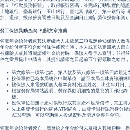
建立『行動服務帳號』，取得帳號密碼，並完成行動裝置的認證
土地銀行、臺新銀行、玉山銀行、臺北富邦銀行、第一銀行等5家
加、退保、投保薪資調整日期及至查詢日止總計勞保投保年資)
勞工保險異動查詢: 相關文章推薦
領取年金給付者或其法定繼承人未依第二項規定通知保險人致溢
年金給付者不符合給付條件或死亡時，本人或其法定繼承人應自
被保險人或其遺屬請領年金給付時，保險人得予以查證，並得於
件之當月提出申請者，其提出請領之日起前五年得領取之給付，
第六條第一項第七款、第八款及第八條第一項第四款規定
投保單位已為本局網路申辦單位，請至本局全球資訊網網站之
被保險人來電敘明個人基本資料(包含姓名、出生年月日、
根據勞保局網站說明，勞保異動明細指的是您的工作紀錄
標。
投保單位如無財產可供執行或其財產不足清償時，其主持
先上各發卡銀行的網路ATM網頁，由發卡銀行認證身分
ATM查詢，可以查詢個人投保資料及勞退金專戶金額。
領取年金給付者死亡，應發給之年金給付未及撥入其帳戶時，得