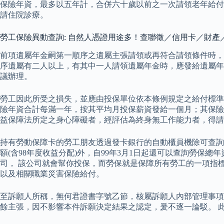
保險年資，最多以五年計，合併六十歲以前之一次請領老年給付
請住院診療。
勞工保險異動查詢: 自然人憑證用途多！查聯徵／信用卡／財產
前項遺屬年金嗣第一順序之遺屬主張請領或再符合請領條件時，
序遺屬有二人以上，有其中一人請領遺屬年金時，應發給遺屬年
議辦理。
勞工因此所受之損失，並應由投保單位依本條例規定之給付標準賠
險年資合計每滿一年，按其平均月投保薪資發給一個月；其保險
益保障法所定之身心障礙者，經評估為終身無工作能力者，得請
持有勞動保障卡的勞工朋友透過發卡銀行的自動櫃員機除可查詢
額(含98年度收益分配)外，自99年3月1日起還可以查詢勞
司， 該公司就會幫你投保，而勞保就是保障所有勞工的一項指
以及相關職業災害保險給付。
至訴願人所稱，無何君證書字號乙節，核屬訴願人內部管理事項。
餘主張，因不影響本件訴願決定結果之認定，爰不逐一論駁。 