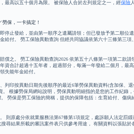
，最高以五十個月為限。 被保險人合於左列規定之一，經
保險
／勞保，一卡搞定！
即停止發給，並由第一順序之遺屬請領；但已發放予第二順位遺
金給付。 勞工保險異動查詢 但經共同協議依第六十三條第三項
償之。 勞工保險異動查詢2026 依第五十八條第一項第二款
年資合計超過十五年者，超過部分，每滿一年發給二個月，最高
領失能年金給付。
、列印按異動日期先後順序的最近6筆勞保異動資料(含加保、退
保總年資。 根據勞保局網站說明，勞保異動明細指的是您的工作紀
標。 勞保是勞工保險的簡稱，提供的保障包括：生育給付、傷病
 則原處分依就業服務法第67條第1項規定，處訴願人法定罰鍰
此搜尋結果所載的審訊案件表只供參考用途， 有關資料以張貼於