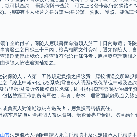
，就可以查詢。 勞動保障卡查詢：可先上各發卡銀行的網路AT
)。 攜帶有本人相片之身分證件(身分證、駕照、護照、健保IC
。
領年金給付者，保險人應以書面命溢領人於三十日內繳還；保險
事實發生之日起三十日內，檢具相關文件資料，通知保險人，自事
查證期間停止發給，經查證符合給付條件者，應補發查證期間之
由保險人依法追溯補給之。
之被保險人，依第十五條規定負擔之保險費，應按期送交所屬投
「線上申報/e化服務系統(需自然人憑證)/投保單位申報及查
身分證號)及最近各服務單位名稱，即可提供查詢勞保投保總年
，包括曾經工作的所有單位，年資，薪水，通常面試錄取進入該
人或負責人對逾期繳納有過失者，應負損害賠償責任。
後連結本局網頁可查詢個人投保資料、勞退金專戶金額、試算給付
由其
法定繼承人檢附申請人死亡戶籍謄本及法定繼承人戶籍謄本