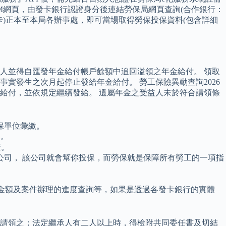
M網頁，由發卡銀行認證身分後連結勞保局網頁查詢(合作銀行：
卡)正本至本局各辦事處，即可當場取得勞保投保資料(包含詳細
人並得自匯發年金給付帳戶餘額中追回溢領之年金給付。 領取
實發生之次月起停止發給年金給付。 勞工保險異動查詢2026
給付，並依規定繼續發給。 遺屬年金之受益人未於符合請領條
保單位彙繳。
詢。
資。
公司， 該公司就會幫你投保，而勞保就是保障所有勞工的一項指
金額及案件辦理的進度查詢等，如果是透過各發卡銀行的實體
請領之；法定繼承人有二人以上時，得檢附共同委任書及切結