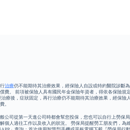
行
治療
仍不能期待其治療效果，經保險人自設或特約醫院診斷為
償費。 前項被保險人具有國民年金保險年資者，得依各保險規
經治療後，症狀固定，再行治療仍不能期待其治療效果，經保險
費。
般公司從第一天進公司時都會幫您投保，您也可以自行上勞保局
解個人過往工作以及收入的狀況。 勞保局提醒勞工朋友們，為
APP」查詢：首次使用智慧型手機或平板電腦下載『勞保局行動