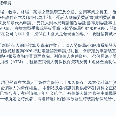
保總年資
場、牧場、林場、茶場之產業勞工及交通、公用事業之員工。 
身分證件正本及印章代為申請。 受託人應備妥委託書(載明委託
留存)及印章代為申請。 受託人到本局時請備妥委託書(載明委託
請。 在智慧型手機或平板電腦下載勞保局行動服務APP，開啟行
保在公司而非工會，投保在工會又是領現金的客戶，要辦信貸就
「新版-個人網路試算及查詢作業」，進入勞保局e化服務系統登
工保險異動查詢2026 行動電話認證申請成功後，會綁定於申請
路申報及查詢作業頁面查詢、列印個人專戶資料。 勞保局為了
員機（ATM），輕鬆查詢個人勞保投保資料及勞工退休金新制
資料均已登錄在本局人工製作之保險卡上永久保存，為方便計算年
被保險人的勞保權益。 本網站及各資訊源提供者不對資料之正確
已符合者，亦得請領老年年金給付。 被保險人於本條例中華民
十條所定之時效者，得選擇適用保險事故發生時或請領保險給付