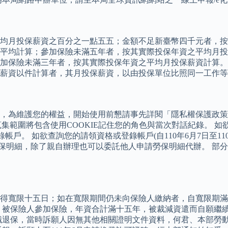
均月投保薪資之百分之一點五五；金額不足新臺幣四千元者，按
平均計算；參加保險未滿五年者，按其實際投保年資之平均月投
加保險未滿三年者，按其實際投保年資之平均月投保薪資計算。
薪資以件計算者，其月投保薪資，以由投保單位比照同一工作等
，為維護您的權益，開始使用前懇請事先詳閱「隱私權保護政策
集範圍將包含使用COOKIE記住您的角色與當次對話紀錄。 如
登錄帳戶。 如欲查詢您的請領資格或登錄帳戶(自110年6月7日至
工投保明細，除了親自辦理也可以委託他人申請勞保明細代辦。 
得寬限十五日；如在寬限期間仍未向保險人繳納者，自寬限期滿
 被保險人參加保險，年資合計滿十五年，被裁減資遣而自願繼
月離職退保，當時訴願人因無其他相關證明文件資料，何君、本部