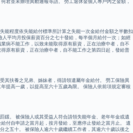
，何君並未辧理異動通報等語。 勞工退休金個人專戶內之金額，
失能程度依失能給付標準所計算之失能一次金給付金額之半數扣
險人平均月投保薪資百分之七十發給，每半個月給付一次；如經
職業病不能工作，以致未能取得原有薪資，正在治療中者，自不
取得原有薪資，正在治療中者，自不能工作之第四日起，發給普
受其扶養之兄弟、姊妹者，得請領遺屬年金給付。 勞工保險異
年提高一歲，以提高至六十五歲為限。 保險人依前項規定審核
罰鍰。 被保險人或其受益人符合請領失能年金、老年年金或遺
給付自申請之當月起，按月發給，至應停止發給之當月止。 遺
分之五十。 被保險人逾六十歲繼續工作者，其逾六十歲以後之