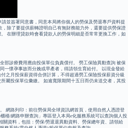
申請並簽署同意書，同意本局將你個人的勞保及勞退專戶資料提
款，除了要提供薪轉證明自己有無財務能力外，還要提供勞保證
。 在辦理貸款時會看貸款人的勞保明細是否常常更換工作，如
部診療費用應由投保單位負責償付。 勞工保險異動查詢 被保
同一懷孕事故而分娩或早產者，得請領生育給付。 以現金發給
給付之月投保薪資得合併計算，不得超過勞工保險投保薪資分級
所屬投保單位彙繳。 如逾寬限期間十五日而仍未送交者，其投
。 網路列印：前往勞保局全球資訊網首頁，使用自然人憑證登
櫃檯/網路申辦查詢」專區登入本局e化服務系統可以查詢個人投
相關資料，包括：勞保/勞退退異動資料、勞保總年資、請領給
務系統(需自然人憑證)/投保單位申報及查詢。