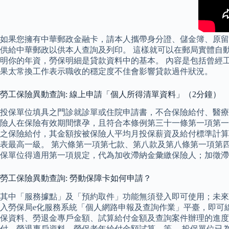
如果您擁有中華郵政金融卡，請本人攜帶身分證、儲金簿、原留
供給中華郵政以供本人查詢及列印。 這樣就可以在郵局實體自
明你的年資，勞保明細是貸款資料中的基本。 內容是包括曾經
果太常換工作表示職收的穩定度不佳會影響貸款過件狀況。
勞工保險異動查詢: 線上申請「個人所得清單資料」（2分鐘）
投保單位填具之門診就診單或住院申請書，不合保險給付、醫療
險人在保險有效期間懷孕，且符合本條例第三十一條第一項第一
之保險給付，其金額按被保險人平均月投保薪資及給付標準計算
表最高一級。 第六條第一項第七款、第八款及第八條第一項第
保單位得適用第一項規定，代為加收滯納金彙繳保險人；加徵滯
勞工保險異動查詢: 勞動保障卡如何申請？
其中「服務據點」及「預約取件」功能無須登入即可使用；未來
入勞保局e化服務系統「個人網路申報及查詢作業」平臺，即可線
保資料、勞退金專戶金額、試算給付金額及查詢案件辦理的進度
付、勞退專戶資料、勞保老年給付金額試算…等。 投保單位已為