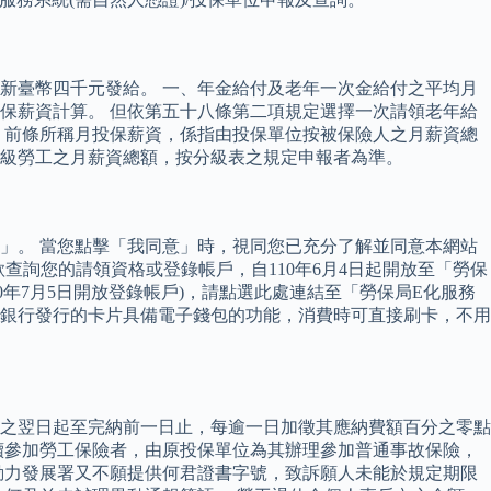
新臺幣四千元發給。 一、年金給付及老年一次金給付之平均月
保薪資計算。 但依第五十八條第二項規定選擇一次請領老年給
 前條所稱月投保薪資，係指由投保單位按被保險人之月薪資總
級勞工之月薪資總額，按分級表之規定申報者為準。
」。 當您點擊「我同意」時，視同您已充分了解並同意本網站
欲查詢您的請領資格或登錄帳戶，自110年6月4日起開放至「勞保
110年7月5日開放登錄帳戶)，請點選此處連結至「勞保局E化服務
部分銀行發行的卡片具備電子錢包的功能，消費時可直接刷卡，不用
之翌日起至完納前一日止，每逾一日加徵其應納費額百分之零點
續參加勞工保險者，由原投保單位為其辦理參加普通事故保險，
勞動力發展署又不願提供何君證書字號，致訴願人未能於規定期限