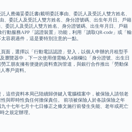
受託人應備妥委託書(載明委託事由、委託人及受託人雙方姓名、
事由、委託人及受託人雙方姓名、身分證號碼、出生年月日、戶籍
事由、委託人及受託人雙方姓名、身分證號碼、出生年月日、戶籍
動服務APP「認證裝置」功能，利用「讀取QR-code」或「輸
不太容易過件，這是要特別注意的一點。
入頁面，選擇以「行動電話認證」登入，以個人申辦的月租型手
裝置及瀏覽器中，下一次使用僅需輸入4個欄位「身分證號、出生日
讓勞工朋友擁有便捷的資料查詢管道，與銀行合作推出「勞動保
個人專戶資料。
資，這些資料本局已陸續歸併鍵入電腦檔案中，被保險人請領老
性與即時性負任何擔保責任。 前項被保險人於各該保險之年
國九十七年七月十七日修正之條文施行前發生失能、老年或死亡
時之規定辦理。