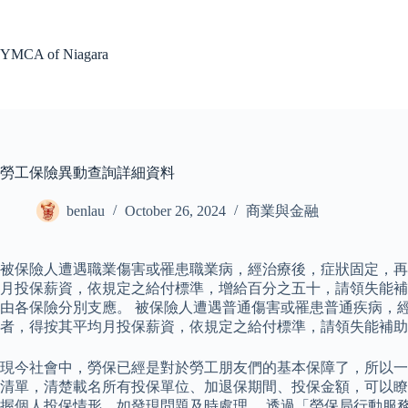
Skip
to
content
YMCA of Niagara
勞工保險異動查詢詳細資料
benlau
October 26, 2024
商業與金融
被保險人遭遇職業傷害或罹患職業病，經治療後，症狀固定，再
月投保薪資，依規定之給付標準，增給百分之五十，請領失能補
由各保險分別支應。 被保險人遭遇普通傷害或罹患普通疾病，
者，得按其平均月投保薪資，依規定之給付標準，請領失能補助
現今社會中，勞保已經是對於勞工朋友們的基本保障了，所以一
清單，清楚載名所有投保單位、加退保期間、投保金額，可以瞭
握個人投保情形，如發現問題及時處理。 透過「勞保局行動服務