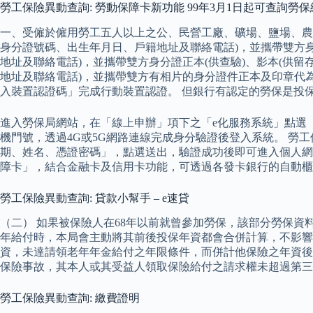
勞工保險異動查詢: 勞動保障卡新功能 99年3月1日起可查詢勞
一、受僱於僱用勞工五人以上之公、民營工廠、礦場、鹽場、農
身分證號碼、出生年月日、戶籍地址及聯絡電話)，並攜帶雙方
地址及聯絡電話)，並攜帶雙方身分證正本(供查驗)、影本(供
地址及聯絡電話)，並攜帶雙方有相片的身分證件正本及印章代為申
入裝置認證碼」完成行動裝置認證。 但銀行有認定的勞保是投
進入勞保局網站，在「線上申辦」項下之「e化服務系統」點選
機門號，透過4G或5G網路連線完成身分驗證後登入系統。 勞
期、姓名、憑證密碼」，點選送出，驗證成功後即可進入個人網
障卡」，結合金融卡及信用卡功能，可透過各發卡銀行的自動櫃
勞工保險異動查詢: 貸款小幫手 – e速貸
（二） 如果被保險人在68年以前就曾參加勞保，該部分勞保
年給付時，本局會主動將其前後投保年資都會合併計算，不影響
資，未達請領老年年金給付之年限條件，而併計他保險之年資後
保險事故，其本人或其受益人領取保險給付之請求權未超過第三
勞工保險異動查詢: 繳費證明