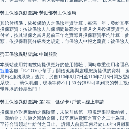
勞工保險異動查詢: 勞動部勞工保險局
其給付標準，依被保險人之保險年資計算，每滿一年，發給其平
投保薪資：按被保險人加保期間最高六十個月之月投保薪資予以
付者，按其退保之當月起前三年之實際月投保薪資平均計算；參
額，依投保薪資分級表之規定，向保險人申報之薪資；被保險人
勞工保險異動查詢: 申辦服務
本網站使用前瞻技術提供更好的使用體驗，同時尊重使用者隱私
智能
客服「E-GOV小幫手」開始蒐集與處理您所提供的資料，蒐
局E化服務系統」查詢，另自110年6月7日至110年7月5日開放
系統」。 勞保明細，現場等待不用 30 分鐘即可拿到您的勞
帶厚厚的鈔票出門！
勞工保險異動查詢: 第1種：健保卡+戶號 – 線上申請
投保單位對應繳納之保險費，未依前條第一項規定限期繳納者，
一滯納金；加徵之滯納金額，以至應納費額之百分之二十為限。
至符合請領老年給付之日止。 訴願人前員工何君於110年4