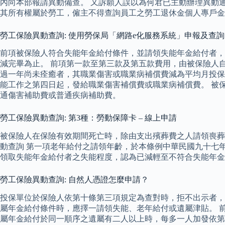
內向本部報請異動備查。 又訴願人誤以為何君已主動辦理異動通
其所有權屬於勞工，僱主不得查詢員工之勞工退休金個人專戶金
勞工保險異動查詢: 使用勞保局「網路e化服務系統」申報及查
前項被保險人符合失能年金給付條件，並請領失能年金給付者，
減完畢為止。 前項第一款至第三款及第五款費用，由被保險人
過一年尚未痊癒者，其職業傷害或職業病補償費減為平均月投保
能工作之第四日起，發給職業傷害補償費或職業病補償費。 被
通傷害補助費或普通疾病補助費。
勞工保險異動查詢: 第3種：勞動保障卡 – 線上申請
被保險人在保險有效期間死亡時，除由支出殯葬費之人請領喪葬
動查詢 第一項老年給付之請領年齡，於本條例中華民國九十七
領取失能年金給付者之失能程度，認為已減輕至不符合失能年金
勞工保險異動查詢: 自然人憑證怎麼申請？
投保單位於保險人依第十條第三項規定為查對時，拒不出示者，
屬年金給付條件時，應擇一請領失能、老年給付或遺屬津貼。 
屬年金給付於同一順序之遺屬有二人以上時，每多一人加發依第