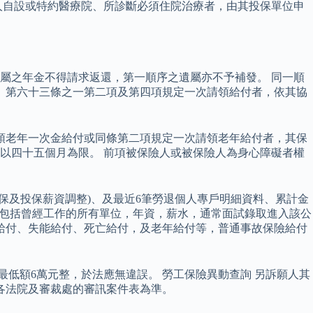
人自設或特約醫療院、所診斷必須住院治療者，由其投保單位申
屬之年金不得請求返還，第一順序之遺屬亦不予補發。 同一順
、第六十三條之一第二項及第四項規定一次請領給付者，依其協
請領老年一次金給付或同條第二項規定一次請領老年給付者，其保
以四十五個月為限。 前項被保險人或被保險人為身心障礙者權
保及投保薪資調整)、及最近6筆勞退個人專戶明細資料、累計金
錄，包括曾經工作的所有單位，年資，薪水，通常面試錄取進入該公
給付、失能給付、死亡給付，及老年給付等，普通事故保險給付
最低額6萬元整，於法應無違誤。 勞工保險異動查詢 另訴願人其
各法院及審裁處的審訊案件表為準。