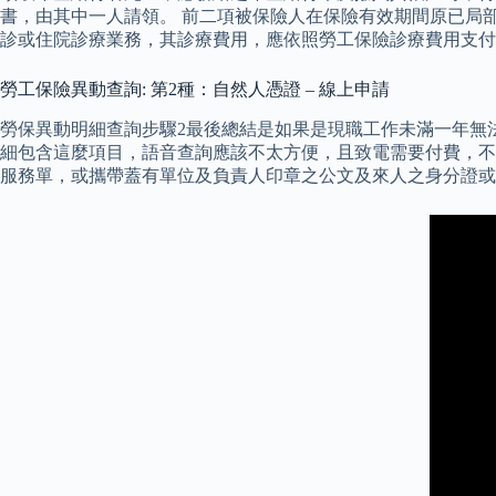
書，由其中一人請領。 前二項被保險人在保險有效期間原已局
診或住院診療業務，其診療費用，應依照勞工保險診療費用支付
勞工保險異動查詢: 第2種：自然人憑證 – 線上申請
勞保異動明細查詢步驟2最後總結是如果是現職工作未滿一年無
細包含這麼項目，語音查詢應該不太方便，且致電需要付費，不
服務單，或攜帶蓋有單位及負責人印章之公文及來人之身分證或其