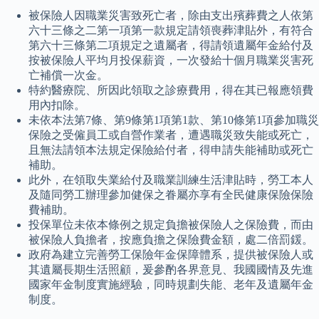
被保險人因職業災害致死亡者，除由支出殯葬費之人依第
六十三條之二第一項第一款規定請領喪葬津貼外，有符合
第六十三條第二項規定之遺屬者，得請領遺屬年金給付及
按被保險人平均月投保薪資，一次發給十個月職業災害死
亡補償一次金。
特約醫療院、所因此領取之診療費用，得在其已報應領費
用內扣除。
未依本法第7條、第9條第1項第1款、第10條第1項參加職災
保險之受僱員工或自營作業者，遭遇職災致失能或死亡，
且無法請領本法規定保險給付者，得申請失能補助或死亡
補助。
此外，在領取失業給付及職業訓練生活津貼時，勞工本人
及隨同勞工辦理參加健保之眷屬亦享有全民健康保險保險
費補助。
投保單位未依本條例之規定負擔被保險人之保險費，而由
被保險人負擔者，按應負擔之保險費金額，處二倍罰鍰。
政府為建立完善勞工保險年金保障體系，提供被保險人或
其遺屬長期生活照顧，爰參酌各界意見、我國國情及先進
國家年金制度實施經驗，同時規劃失能、老年及遺屬年金
制度。