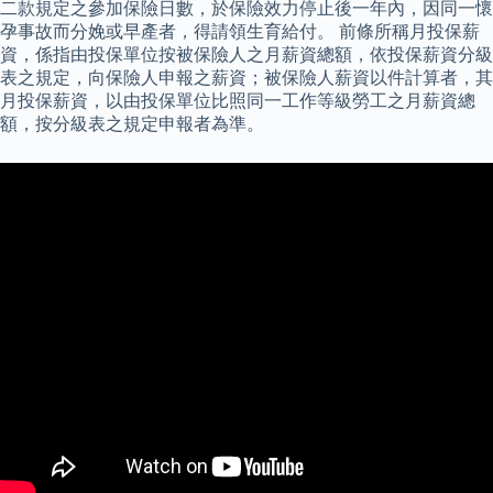
二款規定之參加保險日數，於保險效力停止後一年內，因同一懷
孕事故而分娩或早產者，得請領生育給付。 前條所稱月投保薪
資，係指由投保單位按被保險人之月薪資總額，依投保薪資分級
表之規定，向保險人申報之薪資；被保險人薪資以件計算者，其
月投保薪資，以由投保單位比照同一工作等級勞工之月薪資總
額，按分級表之規定申報者為準。