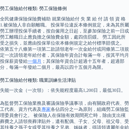
勞工保險給付種類: 勞工保險條例
全民健康保險保險費補助 就業保險給付 失 業 給 付 請 領 資 格
1.被保險人非自願離職。 投保單位違反本條例規定，未為其所屬
勞工辦理投保手續者，按自僱用之日起，至參加保險之前一日或
勞工離職日止應負擔之保險費金額，處四倍罰鍰。 勞工因此所
受之損失，並應由投保單位依本條例規定之給付標準賠償之。
依第五十八條第一項第二款請領老年一次金給付或同條第二項規
定一次請領老年給付者，其保險年資合計每滿一年，按其平均月
投保薪資發給
一個月
；其保險年資合計超過十五年者，超過部
分，每滿一年發給二個月，最高以四十五個月為限。
勞工保險給付種類: 職業訓練生活津貼
失能一次金（一次領）：依失能程度最高1,200日，最低30日。
為監督勞工保險業務及審議保險爭議事項，由有關政府代表、勞
工代表、資方代表及
專家
各佔四分之一為原則，組織勞工保險監
理委員會行之。 被保險人在保險有效期間死亡時，除由支出殯
葬費之人請領喪葬津貼外，遺有配偶、子女、父母、祖父母、受
其扶養之孫子女或受其扶養之兄弟、姊妹者，得請領遺屬年金給