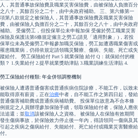
人，其普通事故保險費及職業災害保險費，由被保險人負擔百分
之八十，其餘百分之二十，由中央政府補助。 三、第六條第一
項第八款規定之被保險人，其普通事故保險費及職業災害保險
費，由被保險人負擔百分之二十，其餘百分之八十，由中央政府
補助。 受僱勞工，但投保單位未申報加保 受僱於勞工職業災害
保險及保護法第6條規定僱主之勞工(請見「適用對象」)，若投
保單位未為受僱勞工申報參加職災保險，勞工如遭遇職業傷害或
罹患職業病，仍得依規定請領職災醫療、傷病、失能、死亡或失
蹤給付。 勞工保險給付 Part 5 就業保險 給付 Q：就保給付的種
類？ 1.失業給付 2.提早就業獎助津貼 3.職業訓練生活津貼 4.
勞工保險給付種類: 年金併領調整機制
被保險人遭遇普通傷害或普通疾病住院診療，不能工作，以致未
能取得原有薪資，正在
治療
中者，自不能工作之第四日起，發給
普通傷害補助費或普通疾病補助費。 投保單位故意為不合本條
例規定之人員辦理參加保險手續，領取保險給付者，保險人應依
法追還；並
取消
該被保險人之資格。 被保險人在保險有效期間
發生傷病事故，於保險效力停止後一年內，得請領同一傷病及其
引起之疾病之傷病給付、失能給付、死亡給付或職業災害醫療給
付。