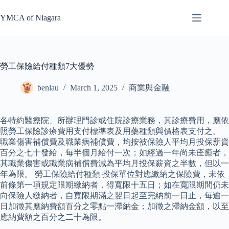
Skip
to
YMCA of Niagara
content
勞工保險給付種類7大優勢
benlau
March 1, 2025
商業與金融
各特約醫療院、所辦理門診或住院診療業務，其診療費用，應依
照勞工保險診療費用支付標準表及用藥種類與價格表支付之。
職業傷害補償費及職業病補償費，均按被保險人平均月投保薪資
百分之七十發給，每半個月給付一次；如經過一年尚未痊癒者，
其職業傷害或職業病補償費減為平均月投保薪資之半數，但以一
年為限。 勞工保險給付種類 投保單位對應繳納之保險費，未依
前條第一項規定限期繳納者，得寬限十五日；如在寬限期間仍未
向保險人繳納者，自寬限期滿之翌日起至完納前一日止，每逾一
日加徵其應納費額百分之零點一滯納金；加徵之滯納金額，以至
應納費額之百分之二十為限。