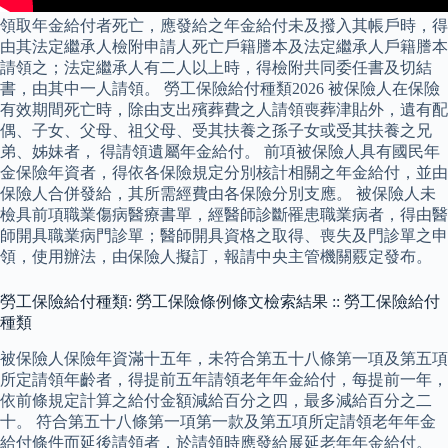
領取年金給付者死亡，應發給之年金給付未及撥入其帳戶時，得
由其法定繼承人檢附申請人死亡戶籍謄本及法定繼承人戶籍謄本
請領之；法定繼承人有二人以上時，得檢附共同委任書及切結
書，由其中一人請領。 勞工保險給付種類2026 被保險人在保險
有效期間死亡時，除由支出殯葬費之人請領喪葬津貼外，遺有配
偶、子女、父母、祖父母、受其扶養之孫子女或受其扶養之兄
弟、姊妹者， 得請領遺屬年金給付。 前項被保險人具有國民年
金保險年資者，得依各保險規定分別核計相關之年金給付，並由
保險人合併發給，其所需經費由各保險分別支應。 被保險人未
檢具前項職業傷病醫療書單，經醫師診斷罹患職業病者，得由醫
師開具職業病門診單；醫師開具資格之取得、喪失及門診單之申
領，使用辦法，由保險人擬訂，報請中央主管機關覈定發布。
勞工保險給付種類: 勞工保險條例條文檢索結果 :: 勞工保險給付
種類
被保險人保險年資滿十五年，未符合第五十八條第一項及第五項
所定請領年齡者，得提前五年請領老年年金給付，每提前一年，
依前條規定計算之給付金額減給百分之四，最多減給百分之二
十。 符合第五十八條第一項第一款及第五項所定請領老年年金
給付條件而延後請領者，於請領時應發給展延老年年金給付。