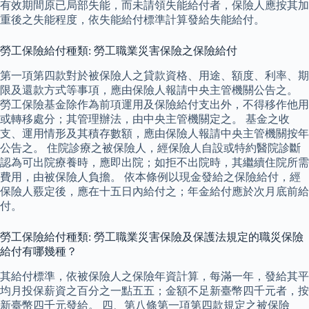
有效期間原已局部失能，而未請領失能給付者，保險人應按其加
重後之失能程度，依失能給付標準計算發給失能給付。
勞工保險給付種類: 勞工職業災害保險之保險給付
第一項第四款對於被保險人之貸款資格、用途、額度、利率、期
限及還款方式等事項，應由保險人報請中央主管機關公告之。
勞工保險基金除作為前項運用及保險給付支出外，不得移作他用
或轉移處分；其管理辦法，由中央主管機關定之。 基金之收
支、運用情形及其積存數額，應由保險人報請中央主管機關按年
公告之。 住院診療之被保險人，經保險人自設或特約醫院診斷
認為可出院療養時，應即出院；如拒不出院時，其繼續住院所需
費用，由被保險人負擔。 依本條例以現金發給之保險給付，經
保險人覈定後，應在十五日內給付之；年金給付應於次月底前給
付。
勞工保險給付種類: 勞工職業災害保險及保護法規定的職災保險
給付有哪幾種？
其給付標準，依被保險人之保險年資計算，每滿一年，發給其平
均月投保薪資之百分之一點五五；金額不足新臺幣四千元者，按
新臺幣四千元發給。 四、第八條第一項第四款規定之被保險