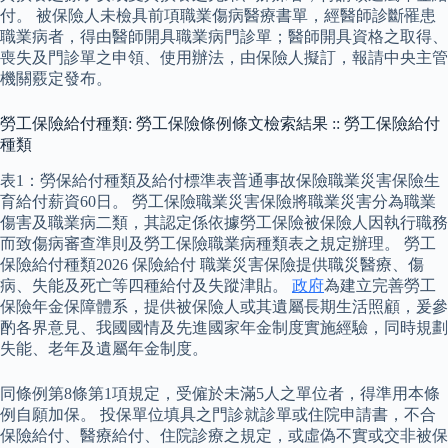
付。 被保險人未檢具前項職業傷病醫療書單，經醫師診斷罹患
職業病者，得由醫師開具職業病門診單；醫師開具資格之取得、
喪失及門診單之申領、使用辦法，由保險人擬訂，報請中央主管
機關覈定發布。
勞工保險給付種類: 勞工保險條例條文檢索結果 :: 勞工保險給付
種類
表1：勞保給付種類及給付標準表普通事故保險職業災害保險生
育給付薪資60日。 勞工保險職業災害保險將職業災害分為職業
傷害及職業病二類，其認定係依據勞工保險被保險人因執行職務
而致傷病審查準則及勞工保險職業病種類表之規定辦理。 勞工
保險給付種類2026 保險給付 職業災害保險提供職災醫療、傷
病、失能及死亡等四種給付及失蹤津貼。
政府
為建立完善勞工
保險年金保障體系，提供被保險人或其遺屬長期生活照顧，爰參
酌各界意見、我國國情及先進國家年金制度實施經驗，同時規劃
失能、老年及遺屬年金制度。
同條例第8條第1項規定，受僱於未滿5人之單位者，得準用本條
例自願加保。 投保單位填具之門診就診單或住院申請書，不合
保險給付、醫療給付、住院診療之規定，或虛偽不實或交非被保