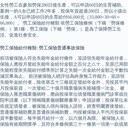
女性勞工在參加勞保280日後生產，可以申請60日的生育補助。
案例一的A女已經工作2年多，投保年資超過280日，所以小孩出
生後，A可以申請60日的生育給付66,000元（33,000÷30×60＝
66,000）。 勞工保險給付種類 依勞工保險條例（下稱「勞保條
例」）第1條，勞工保險（下稱「勞保」）是為了保障勞工生
活、促進社會安全。
勞工保險給付種類: 勞工保險普通事故保險
前項被保險人符合失能年金給付條件，並請領失能年金給付者，
保險人應按月發給失能年金給付金額之百分之八十，至原已局部
失能程度依失能給付標準所計算之失能一次金給付金額之半數扣
減完畢為止。 前項被保險人經評估為終身無工作能力，並請領
失能年金給付者，除依第五十三條規定發給年金外，另按其平均
月投保薪資，一次發給二十個月職業傷病失能補償一次金。 被
保險人罹患職業傷病時，應由投保單位填發職業傷病門診單或住
院申請書（以下簡稱職業傷病醫療書單）申請診療；投保單位未
依規定填發者，被保險人得向保險人請領，經查明屬實後發給。
普通傷害補助費及普通疾病補助費，均按被保險人平均月投保薪
資半數發給，每半個月給付一次，以六個月為限。 被保險人在
保險有效期間懷孕，且符合本條例第三十一條第一項第一款或第