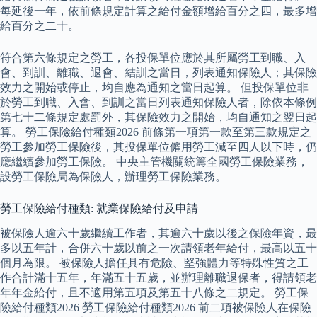
每延後一年，依前條規定計算之給付金額增給百分之四，最多增
給百分之二十。
符合第六條規定之勞工，各投保單位應於其所屬勞工到職、入
會、到訓、離職、退會、結訓之當日，列表通知保險人；其保險
效力之開始或停止，均自應為通知之當日起算。 但投保單位非
於勞工到職、入會、到訓之當日列表通知保險人者，除依本條例
第七十二條規定處罰外，其保險效力之開始，均自通知之翌日起
算。 勞工保險給付種類2026 前條第一項第一款至第三款規定之
勞工參加勞工保險後，其投保單位僱用勞工減至四人以下時，仍
應繼續參加勞工保險。 中央主管機關統籌全國勞工保險業務，
設勞工保險局為保險人，辦理勞工保險業務。
勞工保險給付種類: 就業保險給付及申請
被保險人逾六十歲繼續工作者，其逾六十歲以後之保險年資，最
多以五年計，合併六十歲以前之一次請領老年給付，最高以五十
個月為限。 被保險人擔任具有危險、堅強體力等特殊性質之工
作合計滿十五年，年滿五十五歲，並辦理離職退保者，得請領老
年年金給付，且不適用第五項及第五十八條之二規定。 勞工保
險給付種類2026 勞工保險給付種類2026 前二項被保險人在保險