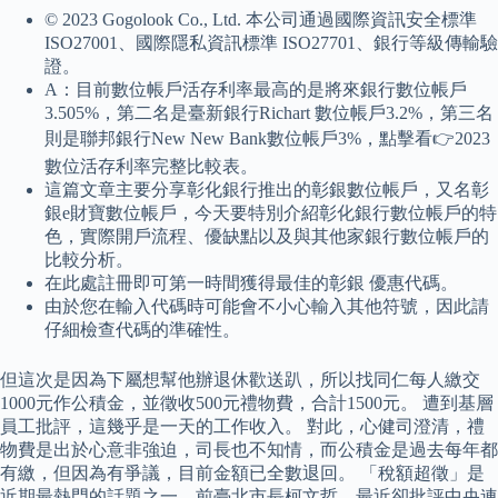
© 2023 Gogolook Co., Ltd. 本公司通過國際資訊安全標準
ISO27001、國際隱私資訊標準 ISO27701、銀行等級傳輸驗
證。
A：目前數位帳戶活存利率最高的是將來銀行數位帳戶
3.505%，第二名是臺新銀行Richart 數位帳戶3.2%，第三名
則是聯邦銀行New New Bank數位帳戶3%，點擊看👉2023
數位活存利率完整比較表。
這篇文章主要分享彰化銀行推出的彰銀數位帳戶，又名彰
銀e財寶數位帳戶，今天要特別介紹彰化銀行數位帳戶的特
色，實際開戶流程、優缺點以及與其他家銀行數位帳戶的
比較分析。
在此處註冊即可第一時間獲得最佳的彰銀 優惠代碼。
由於您在輸入代碼時可能會不小心輸入其他符號，因此請
仔細檢查代碼的準確性。
但這次是因為下屬想幫他辦退休歡送趴，所以找同仁每人繳交
1000元作公積金，並徵收500元禮物費，合計1500元。 遭到基層
員工批評，這幾乎是一天的工作收入。 對此，心健司澄清，禮
物費是出於心意非強迫，司長也不知情，而公積金是過去每年都
有繳，但因為有爭議，目前金額已全數退回。 「稅額超徵」是
近期最熱門的話題之一，前臺北市長柯文哲，最近卻批評中央連