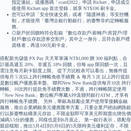
指定連結」或優惠碼「ccard2022」申請 Richart，申請成立
後使用 Richart app 首次登錄，就享 NT$100 刷卡金。
您可以申請「安全快速交易」或者「隨護神盾」等安控機
制，才能使用「臺灣企銀行動銀行」的臺幣非約定轉帳服
務。
◎新戶於回饋時符合彰銀『數位存款戶/薪轉戶/房貸戶/理
財戶/數位存款證券交割戶』其中之一身分，且符合新戶禮
資格者，再送100元刷卡金。
搭配新光儲值 PX Pay 天天單筆滿 NT$1,000 贈 300 福利點，合
計最高週五 20%、非週五 18% 回饋，但每 app 限回饋一次，且
需注意每月刷卡額度上限。 從下方比較表可以看出，無條件提
供每月 5 次以上跨行轉帳免收手續費 ＆ 每月 5 次 以上跨行提款
是數位帳戶優惠基本盤。 聯邦New New Bank提供每月10次 跨行
轉帳、10次跨行提款免手續費次數，不過，跨行轉帳限定使用
「New New Bank」數位帳戶專屬APP及聯邦銀行ATM，才享有
跨行轉帳免手續費。 另外，華銀為鼓勵企業戶使用零接觸金融
服務，推出企業網銀美元優惠匯率方案，只要企業戶經由網路銀
行以新臺幣結構美元存款，不限金額即可享美元即期賣出牌告價
減碼3.5分的優惠，同樣也是到6月底止。 第一銀行表示，搭配母
親節檔期，推出5月4日到5月8日的5天限時美元優利定存，不限