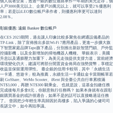
個人或者企業，透過一銀的數位通路承作一年期的美元定存，個
人戶3000美元以上、企業戶20萬元以上，就可以享受2％優惠利
率；若是以iLEO數位帳戶承作者，則優惠利率更可以達到
2.08％。
彰銀優惠: 遠銀 Bankee 數位帳戶
在CES 2023期間，過去讓人印象比較多聚焦在網通設備產品的
TP-Link，除了宣佈推出多款Wi-Fi 7應用產品，更進一步擴大旗
下智慧家庭品牌Tapo旗下產品，分別推出新款智慧門鎖、戶外監
控攝影機，以及全新增加的掃地機器人機種。 華銀表示，美國
升息以及通膨壓力加重下，為美元走強提供支撐力道，當前經濟
環境變化仍大，建議可將部分閒置資金佈局在強勢貨幣，享穩定
收益並保留運用彈性。 臺企銀的信用卡較弱，其中「永續生活
一卡通、悠遊卡」較為推薦，永續生活一卡通鈦金卡當期帳單若
刷 GoShare、WeMo Scooter、iRent 與全臺公共自行車累積滿
NT$3,000，再贈 NT$300 騎乘金。 也就是說，這基金扣繳任務
完成後每月多拿8元，你願意執行任務嗎？ 如果本身就有在跟彰
銀購買基金的或許很適合，如果不是的話可以直接略過這任務
了。 曾因把少年輕生率高歸因於高樓多，陷入爭議的心健司司
長諶立中，如今再陷爭議。