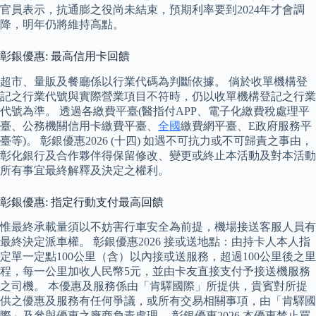
官員表示，抗通膨之役尚未結束，預期利率要到2024年才會調
降，明年仍將維持高點。
彰銀優惠: 最高信用卡回饋
超市、量販及餐廳係以行業代碼為判斷依據。 倘於收單機構登
記之行業代號與實際營業項目不符時，仍以收單機構登記之行業
代號為準。 透過各繳費平臺(醫指付APP、電子化繳費稅處理平
臺、公務機關信用卡繳費平臺、
全國
繳費網平臺、E政府服務平
臺等)。 彰銀優惠2026 (十四) 如遇不可抗力或不可歸責之事由，
彰化銀行及合作夥伴得保留修改、變更或終止本活動及對本活動
所有事宜最終解釋及決定之權利。
彰銀優惠: 指定行動支付最高回饋
惟最終承載量須以不妨害行車安全為前提，機場接送客服人員有
最終決定派車權。 彰銀優惠2026 接或送地點：由持卡人本人指
定單一定點100公里（含）以內接或送服務，超過100公里後之里
程，每一公里加收人民幣5元，並由卡友直接支付予接送機服務
之司機。 本優惠及服務係由「肯驛國際」所提供，貴賓對所提
供之優惠及服務有任何爭議，或所有交易相關事項，由「肯驛國
際」及參與優惠之廠商負責處理。 彰銀優惠2026 本優惠禁止買