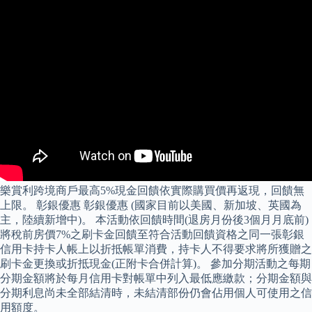
樂賞利跨境商戶最高5%現金回饋依實際購買價再返現，回饋無
上限。 彰銀優惠 彰銀優惠 (國家目前以美國、新加坡、英國為
主，陸續新增中)。 本活動依回饋時間(退房月份後3個月月底前)
將稅前房價7%之刷卡金回饋至符合活動回饋資格之同一張彰銀
信用卡持卡人帳上以折抵帳單消費，持卡人不得要求將所獲贈之
刷卡金更換或折抵現金(正附卡合併計算)。 參加分期活動之每期
分期金額將於每月信用卡對帳單中列入最低應繳款；分期金額與
分期利息尚未全部結清時，未結清部份仍會佔用個人可使用之信
用額度。