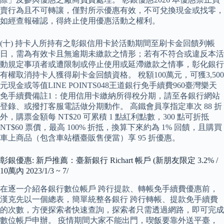
賣行為且不可轉讓，僅對所示優惠有效，不可兌換現金或找零，
如經查報確認，得終止使用優惠活動之權利。
(十) 持卡人所持有之彰銀信用卡於活動期間至刷卡金回饋列帳
日，需為有效卡且無逾期未繳款之情形；若有不符合或違反本活
動規定事項者或遭限制或停止使用或延滯繳款之情事，彰化銀行
有權取消持卡人獲得刷卡金回饋資格。 稅額100萬元，可獲3,500
元現金或等值LINE POINTS048王道銀行免手續費960臺灣樂天
免手續費備註1：使用信用卡繳納所得稅分期，請至各銀行網站
登錄、或撥打客服電話做分期動作。 高鐵會員享指定車次 88 折
外，購票金額每 NT$20 可累積 1 點紅利點數，300 點可折抵
NT$60 票價，最高 100% 折抵，換算下來約為 1% 回饋，且購買
車上商品（包含車站櫃臺販售便當）享 95 折優惠。
彰銀優惠: 新戶推薦：臺新銀行 Richart 帳戶 (新朋友限定 3.2% /
10萬內 2023/1/3 ~ 7/
在逐一介紹各銀行數位帳戶 跨行提款、轉帳免手續費優惠前，
漢克先以一個總表，簡單統整各銀行 跨行轉帳、提款免手續費
的次數，方便探索者快速查詢，探索者只需透過網路，即可完成
數位帳戶申辦。 疫情期間大家不能出門，喫飯要靠外送平臺，