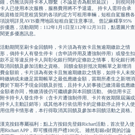
鐘，仍無法與持卡本人聯繫（不論是否為航班延誤），則視同持
卡人已使用本次服務，服務費用將不予退還。 持卡人需符合承
租資格並同意租賃契約各項約定方可租用車輛，短租自駕服務各
項說明詳見AVIS臺灣地區短租自駕注意事項。 曾記麻糬享95%
折優惠，活動期間：112年1月1日至112年12月31日，點選圖片查
閱更多優惠訊息。
活動期間至刷卡金回饋時，卡片須為有效卡且無逾期繳款之情
形，倘持卡人有發生停卡（含申請停用及遭強制停用）或發生扣
款不足等違反持卡人與彰化銀行間約定條款之情事，彰化銀行將
取消回饋及參加活動之資格。 回饋金額折抵次期帳單之新增消
費金額前，卡片須為有效卡且無逾期繳款之情形，如持卡人未按
時繳納或未繳足當期帳單之最低應繳金額，當期所產生之新增消
費於下期不予現金回饋及折抵，且持卡人於事後已繳清最低應繳
金額者亦同，惟繳清後仍可繼續參與本回饋活動。 倘信用卡正
附卡持卡人發生停卡（含卡片遭強制停用、卡片有效期限屆滿或
持卡人主動註銷等）或其他本行依信用卡約定條款停止持卡人使
用信用卡情形者，本行得取消其回饋及參加本回饋活動之資格。
漢克按鈕專屬福利：點上方按鈕先登錄Richart活動，首次登入使
用Richart APP，即可獲得用戶禮100元。 雖然彰銀e財寶的討論