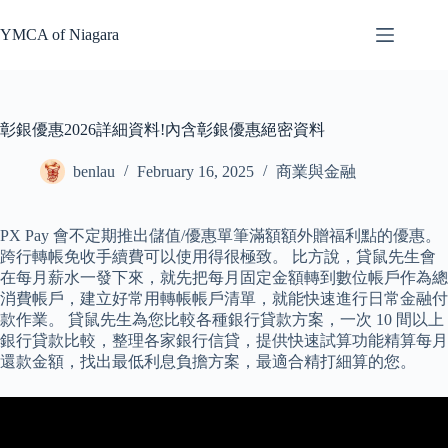
Skip
to
YMCA of Niagara
content
彰銀優惠2026詳細資料!內含彰銀優惠絕密資料
benlau
February 16, 2025
商業與金融
PX Pay 會不定期推出儲值/優惠單筆滿額額外贈福利點的優惠。
跨行轉帳免收手續費可以使用得很極致。 比方說，貸鼠先生會
在每月薪水一發下來，就先把每月固定金額轉到數位帳戶作為總
消費帳戶，建立好常用轉帳帳戶清單，就能快速進行日常金融付
款作業。 貸鼠先生為您比較各種銀行貸款方案，一次 10 間以上
銀行貸款比較，整理各家銀行信貸，提供快速試算功能精算每月
還款金額，找出最低利息負擔方案，最適合精打細算的您。