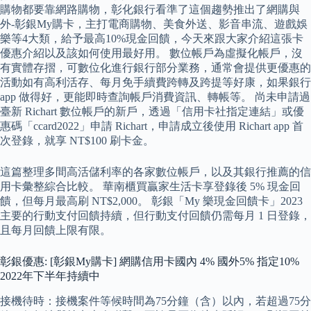
購物都要靠網路購物，彰化銀行看準了這個趨勢推出了網購與
外-彰銀My購卡，主打電商購物、美食外送、影音串流、遊戲娛
樂等4大類，給予最高10%現金回饋，今天來跟大家介紹這張卡
優惠介紹以及該如何使用最好用。 數位帳戶為虛擬化帳戶，沒
有實體存摺，可數位化進行銀行部分業務，通常會提供更優惠的
活動如有高利活存、每月免手續費跨轉及跨提等好康，如果銀行
app 做得好，更能即時查詢帳戶消費資訊、轉帳等。 尚未申請過
臺新 Richart 數位帳戶的新戶，透過「信用卡社指定連結」或優
惠碼「ccard2022」申請 Richart，申請成立後使用 Richart app 首
次登錄，就享 NT$100 刷卡金。
這篇整理多間高活儲利率的各家數位帳戶，以及其銀行推薦的信
用卡彙整綜合比較。 華南櫃買贏家生活卡享登錄後 5% 現金回
饋，但每月最高刷 NT$2,000。 彰銀「My 樂現金回饋卡」2023
主要的行動支付回饋持續，但行動支付回饋仍需每月 1 日登錄，
且每月回饋上限有限。
彰銀優惠: [彰銀My購卡] 網購信用卡國內 4% 國外5% 指定10%
2022年下半年持續中
接機待時：接機案件等候時間為75分鐘（含）以內，若超過75分