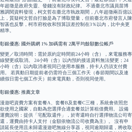
年超徵是政府失靈、發錢沒有財政紀律。 不過臺北市議員苗博
雅調閱資料發現，柯文哲在臺北市執政期間，八年超徵兩百億以
上，質疑柯文哲自打臉是為了博取聲量，但前臺北市府發言人陳
智菡也反擊，柯市府稅收和預算誤差控制在3％以內，比中央更
精準。
彰銀優惠: 國外購網 1% 加碼需有 2萬平均餘額數位帳戶
變更／取消時間：需於原約定時間前24小時（含），來電服務專
線變更或取消。 24小時（含）以內預約接送資料無法變更；24
小時（含）以內取消者視同已使用本服務，持卡人仍須支付費
用。 若異動日期提前者仍需符合三個工作天（春節期間以及連
續假日需七個工作天）前來電異動，否則視同使用。
彰銀優惠: 推薦文章
漫遊吧資費方案有套餐A、套餐B及套餐C三種，系統會依照您
欲使用之國家，自動為您選擇合適套餐並計算租借費用。 設備
運費說明：提供「宅配取還件」，於寄還時自行選擇物流公司寄
還，運費由持卡人支付（金額依物流公司收費為主）。 沒有申
請延長使用且未歸還漫遊吧無線分享器，視同逾期歸還，將收取