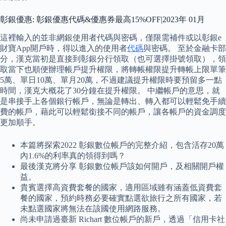
彰銀優惠: 彰銀優惠代碼&優惠券最高15%OFF|2023年 01月
這裡輸入的並非網銀使用者代碼與密碼，僅限需補件或以彰銀e
財寶App開戶時，得以進入的使用者
代碼
與密碼。 至於金融卡部
分，漢克當初是直接到彰銀分行領取（也可選擇掛號領取），領
取當下也順便辦理帳戶提升權限，將轉帳權限提升轉帳上限單筆
5萬、單日10萬、單月20萬，不過建議提升權限時要預留多一點
時間，漢克大概花了30分鐘在提升權限。 中繼帳戶的意思，就
是串接手上各個銀行帳戶，無論是轉出、轉入都可以輕鬆免手續
費的帳戶，藉此可以輕鬆銜接不同的帳戶，讓各帳戶的資金調度
更加順手。
本篇將探索2022 彰銀數位帳戶的完整介紹，包含活存20萬
內1.6%的利率真的領得到嗎？
最後漢克將分享 彰銀數位帳戶該如何開戶，及相關開戶權
益。
貴賓選擇高資費套餐的國家，適用區域雖有涵蓋低資費套
餐的國家，預約時務必要確實點選欲旅行之所有國家，若
未點選國家將無法在該國使用網路服務。
尚未申請過臺新 Richart 數位帳戶的新戶，透過「信用卡社