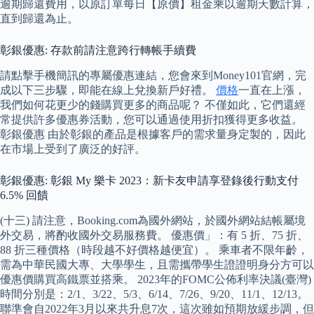
逾期歸還費用，以原訂單每日【原價】租金乘以逾期天數計算，
直到歸還為止。
彰銀優惠: 存款前請注意跨行轉帳手續費
請點擊手機簡訊的專屬優惠連結，您會來到Money101官網，完
成以下三步驟，即能在線上兌換新戶好禮。
價格
一直在上漲，
我們如何花更少的錢購買更多的商品呢？ 不僅如此，它們還經
常提供許多優惠券活動，您可以通過使用折扣獲得更多收益。
彰銀優惠 由於彰銀的產品是根據客戶的需求量身定製的，因此
在市場上受到了廣泛的好評。
彰銀優惠: 彰銀 My 樂卡 2023：新卡友申請享登錄後行動支付
6.5% 回饋
(十三) 請注意，Booking.com為國外網站，於國外網站結帳屬境
外交易，將酌收國外交易服務費。 優惠價」：有 5 折、75 折、
88 折三種價格（時段越不好價格越便宜）。 乘車者不限年齡，
需為中華民國大專、大學學生，且需攜帶學生證證明身分方可以
優惠價購買高鐵票並搭乘。 2023年的FOMC公佈利率決議(臺灣)
時間分別是：2/1、3/22、5/3、6/14、7/26、9/20、11/1、12/13。
聯準會自2022年3月以來共升息7次，這次雖如預期放緩步調，但