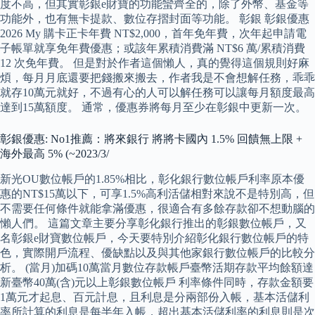
度不高，但其實彰銀e財寶的功能蠻齊全的，除了外幣、基金等
功能外，也有無卡提款、數位存摺封面等功能。 彰銀 彰銀優惠
2026 My 購卡正卡年費 NT$2,000，首年免年費，次年起申請電
子帳單就享免年費優惠；或該年累積消費滿 NT$6 萬/累積消費
12 次免年費。 但是對於作者這個懶人，真的覺得這個規則好麻
煩，每月月底還要把錢搬來搬去，作者我是不會想解任務，乖乖
就存10萬元就好，不過有心的人可以解任務可以讓每月額度最高
達到15萬額度。 通常，優惠券將每月至少在彰銀中更新一次。
彰銀優惠: No1推薦：將來銀行 將將卡國內 1.5% 回饋無上限 +
海外最高 5% (~2023/3/
新光OU數位帳戶的1.85%相比，彰化銀行數位帳戶利率原本優
惠的NT$15萬以下，可享1.5%高利活儲相對來說不是特別高，但
不需要任何條件就能拿滿優惠，很適合有多餘存款卻不想動腦的
懶人們。 這篇文章主要分享彰化銀行推出的彰銀數位帳戶，又
名彰銀e財寶數位帳戶，今天要特別介紹彰化銀行數位帳戶的特
色，實際開戶流程、優缺點以及與其他家銀行數位帳戶的比較分
析。 (當月)加碼10萬當月數位存款帳戶臺幣活期存款平均餘額達
新臺幣40萬(含)元以上彰銀數位帳戶 利率條件同時，存款金額要
1萬元才起息、百元計息，且利息是分兩部份入帳，基本活儲利
率所計算的利息是每半年入帳，超出基本活儲利率的利息則是次