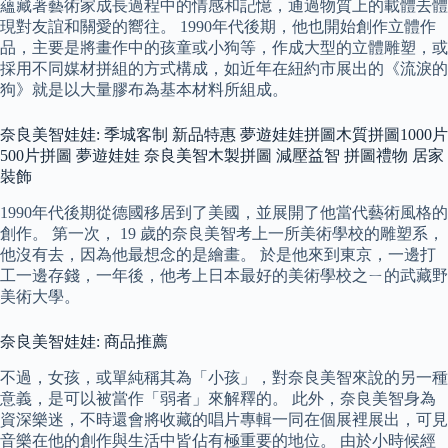
蘊藏著藝術家成長過程中的情感和記憶，通過物質上的載體去體
現對友誼和關愛的嚮往。 1990年代後期，他也開始創作立體作
品，主要是將畫作中的孩童或小狗等，作成大型的立體雕塑，或
採用不同媒材拼組的方式構成，如近年在紐約市展出的《流淚的
狗》就是以大量膠布為基本材料所組成。
奈良美智娃娃: 季城客制 新品特惠 夢遊娃娃拼圖木質拼圖1000片
500片拼圖 夢遊娃娃 奈良美智木製拼圖 減壓益智 拼圖禮物 居家
裝飾
1990年代後期從德國移居到了美國，並展開了他當代藝術風格的
創作。 第一次， 19 歲的奈良美智考上一所美術學校的雕塑系，
他沒有去，因為他最想念的是繪畫。 於是他來到東京，一邊打
工一邊存錢，一年後，他考上日本最好的美術學校之ㄧ的武藏野
美術大學。
奈良美智娃娃: 商品推薦
不過，女孩，或單純稱其為「小孩」，對奈良美智來說的另一種
意義，是可以被當作「弱者」來解釋的。 此外，奈良美智身為
資深樂迷，不時還會將收藏的唱片專輯一同在個展裡展出，可見
音樂在他的創作與生活中皆佔有極重要的地位。 由於小時候經