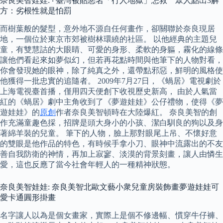
奈良美智娃娃: ‧ 臺灣被貼惡名「行人地獄」怎救 眾人點出3解
方：劣根性就是怕罰
而樹葉般的髮型，意外地不源自任何畫作，卻關聯於奈良現居
地，一個位於東京市郊被樹林環繞的社區。 以他經典的主題兒
童，有雙慧詰的大眼睛、可愛的身形、柔軟的身軀，霧化的線條
讓他們看起來如夢似幻，但若再花點時間與他筆下的人物對看，
你會發現她的眼神，除了純真之外，還帶點邪惡，鮮明的風格使
他獲得一批忠實的追隨者。 2009年7月27日，《蝸居》電視劇於
上海電視臺首播，僅用四天便創下收視歷史新高， 由於人氣當
紅的《蝸居》劇中主角收到了《夢遊娃娃》公仔禮物，使得《夢
遊娃娃》的
原創
作者奈良美智頓時在大陸爆紅。 奈良美智的創
作充滿童趣色採，招牌是頭大身小的小孩、潔白馴良的狗以及身
著綿羊裝的兒童。 筆下的人物，臉上那對眼尾上吊、不懷好意
的雙眼是他作品的特色，有時候手拿小刀、眼神中流露出的不友
善自我防衛的神情，再加上寂寥、淡漠的背景刻畫，讓人由憐生
愛，這也反應了當今社會年輕人的一種精神狀態。
奈良美智娃娃: 奈良美智北歐文藝小衆兒童房裝飾畫夢遊娃娃可
愛卡通圓形掛畫
名字讓人以為是個女畫家，實際上是個不修邊幅、慣穿牛仔褲、