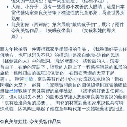
恆久的一絲渴望；這一渴望創造了《樅樹小姐》。
大頭、小身子，還有一雙看似不友善的大眼睛，這是日本
當代藝術家奈良美智筆下標誌性的兒童形象，爲全世界所
熟知。
龍美術館（西岸館）第六展廳“獻給孩子們”，展出了兩件
奈良美智作品：《失眠夜坐着》、《女孩和她的導火
線》。
而去年秋拍另一件獲得藏家爭相競投的作品，《我準備好要去任
何地方，也可以消失不見》的標題則是來自鮑勃•迪倫的民謠
《搖鈴鼓的人》中的歌詞。 敘述者懇求「搖鈴鼓的人」演奏一
首曲子，在他的咒語下，唱歌的人踏上了一程路徑詩意的風景的
旅途「遠離扭曲的瘋狂悲傷/是的，在鑽石閃爍的天空下起
舞」。 輕彈
手指
，奈良美智作品中的小女孩就在永恆的「鑽石
閃爍的天空下」起舞，而驚嘆號和醒目的圖像線條則宣告她確信
無疑
已經
戰勝了奈良美智的童年陰影。 《我準備好要去任何地
方，也可以消失不見》的圓形造型讓人想起奈良美智曾說的藝術
「沒有邊邊角角的必要」。 陶瓷的材質對藝術家來說也具有特
殊意義，因為陶土喚起了他在童年時代第一次體驗藝術的記憶。
奈良美智娃娃: 奈良美智作品集