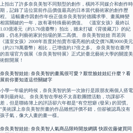
上拍出了許多奈良美智不同類型的創作，橫跨不同媒介和創作時
期，記錄了這位當前作品價值最高的日本當代藝術家的創作歷
程。 這幅畫作因創作年份正值奈良美智於德國求學、畫風轉變
相當關鍵的一年，故有著特殊藝術價值。 《溫室女孩》最終以
1.03億港元（約3.76億臺幣）拍出，雖未打破《背後藏刀》的紀
錄，仍名列藝術家於拍場的第二高價。 奈良美智娃娃 而若與
《溫室女孩》2008年首度於拍賣市場亮相的成交價76萬9000美元
（約2178萬臺幣）相比，已增值約17倍之多。 奈良美智在臺灣
的首場官方個展《奈良美智特展》正式於臺北藝術大學的關渡美
術館開展！
奈良美智娃娃: 奈良美智的畫風很可愛？厭世臉娃娃紅什麼？看
展前你要知道這些關鍵字
小學一年級的時候，奈良美智的第一次旅行是跟朋友兩個人搭電
車到最終站。 奈良美智在學校不太喜歡團體活動，功課卻不
差，但是聯絡簿上的評語卻六年都是“有空想癖 (發呆) 的習慣。
”美術課上奈良美智所畫的作品雖然評價不錯，但卻被認爲沒有
孩子氣，像大人畫的畫一樣。
奈良美智娃娃: 奈良美智人氣商品限時開放網購 快跟佐藤健買同