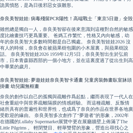
詭異憤怒，是為日後邪惡女孩雛形。
奈良美智娃娃: 病毒殘留PCR陽性！高端戰士「東京5日遊」全毀
雖然總是獨自一人，奈良美智卻在後來意識到這種對自然的敏感
度比繪畫技巧更爲重要。 爸媽工作繁忙，性格又內向敏感，幼
年的奈良美智大多數時間都是自己獨處。 奈良美智娃娃2026 沒
有人的時候，奈良會在被蘋果樹包圍的小木屋裏，與蘋果樹說
話。 奈良美智娃娃2026 1959年12月5日，奈良美智出生於弘前
市，日本青森縣西部的一個小地方，並在這裏度過了從出生到高
中畢業的歲月。
奈良美智娃娃: 夢遊娃娃奈良美智卡通畫 兒童房裝飾畫臥室牀頭
掛畫 幼兒園無框畫
奈良的創作以自己的孤獨與疏離作爲起點，繼而表現了一代人在
社會重組中與世界疏離隔膜的情感經驗。 而這種疏離、反叛情
緒所具有的普遍性和世界性，也成爲了奈良的作品在世界各地廣
受歡迎的緣由。 奈良美智多次創作了“夢遊者”的形象，2002年
在德國的Lullaby Supermarket展覽中更在展廳牆壁上佈滿了The
Little Pilgrims 。 輕閉雙目、輕舉雙臂的形象，營造出尋找心之