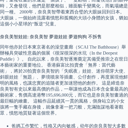
時，又會發現，他們是那麼相似，雖面貌千變萬化，而氣場總是
同一種。 2000年，奈良美智帶着東西合璧的大眼妹回到日本。
大眼妹，一個始終流露着憤怒和孤獨的大頭小身體的女孩，猶如
這個小小星球的“叛逆”兒童。
奈良美智娃娃: 奈良美智 夢遊娃娃 夢遊狗狗 不拆售
同年他亦於日本東京著名的澡堂畫廊（SCAI The Bathhouse）舉
辦極具突破性意義的個展《很深很深的水坑（In the Deepest
Puddle）》。 自此以來，奈良美智逐漸奠定其備受推崇之在世日
本藝術家的重要地位。 香港蘇富比拍賣會「無界：當代藝
術」，將於20拍賣奈良美智的「失眠夜」娃娃、迷你萌芽大使、
斜眼娃娃「無題」、夢境噴泉等插畫、公仔創作，再度展現他鮮
明的風格，也讓忠實的追隨者更加迷戀他的創作。 這是締造奈
良美智有史以來最高價的作品，一舉讓他成為日本含金量最高的
藝術家，售價高達港幣195,696,000元，而它也是奈良美智畫過的
最巨幅的繪畫。 這幅作品延續其一貫的風格，側身站立的小女
孩將一隻手藏在身後，就像拿著一把刀般，充滿陰謀地看著觀
眾，憤怒地質疑著這個世界。
爸媽工作繁忙，性格又內向敏感，幼年的奈良美智大多數