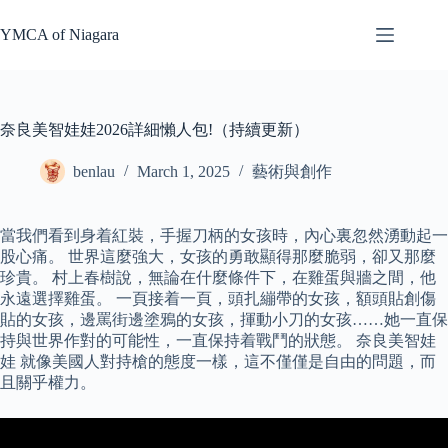
Skip
to
YMCA of Niagara
content
奈良美智娃娃2026詳細懶人包!（持續更新）
benlau
March 1, 2025
藝術與創作
當我們看到身着紅裝，手握刀柄的女孩時，內心裏忽然湧動起一
股心痛。 世界這麼強大，女孩的勇敢顯得那麼脆弱，卻又那麼
珍貴。 村上春樹說，無論在什麼條件下，在雞蛋與牆之間，他
永遠選擇雞蛋。 一頁接着一頁，頭扎繃帶的女孩，額頭貼創傷
貼的女孩，邊罵街邊塗鴉的女孩，揮動小刀的女孩……她一直保
持與世界作對的可能性，一直保持着戰鬥的狀態。 奈良美智娃
娃 就像美國人對持槍的態度一樣，這不僅僅是自由的問題，而
且關乎權力。