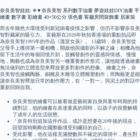
奈良美智娃娃: ❈▼奈良美智 系列數字油畫 夢遊娃娃DIY油畫 手
繪畫 數字畫 彩繪畫 40×50公分 填色畫 客廳房間裝飾畫 居家裝
而去年雖然大環境受到新冠病毒疫情之影響，但仍不影響奈良美
智對藏家的吸引力。 富藝斯在2020年秋拍香港場的重點拍品即
為奈良美智1995年的作品《溫室女孩》。 13歲時，奈良美智從
父母手上獲得第一臺相機，開啟他與攝影的不解之緣；相機為他
留下生活中的每個回憶片刻，並觸發創作的靈感與情感。 慢慢
地，陶藝也成為奈良美智另一種重要創作形式，讓他能透過繪畫
無法做到的立體造型來釋放更多對創作的想像。 繪畫之外，奈
良美智也接觸陶藝、銅雕及木雕等立體雕塑創作；而陶藝更是能
讓奈良美智釋放日常的創作壓力，在「一對一」與泥土的對話中
重新回歸自我。
奈良美智的繪畫可以被看做是藝術家自身與童年時期的持
續對話，他的繪畫在表達童真的同時，以孩子的視覺解構
了成年人的生活狀態。
「奈良特別追加這件作品，或許是想要在20年後的現在，
回望當時剛剛在國際藝壇受到矚目的自己」。
受此影響，他在這樣充滿變數與不確定的環境中，產生對