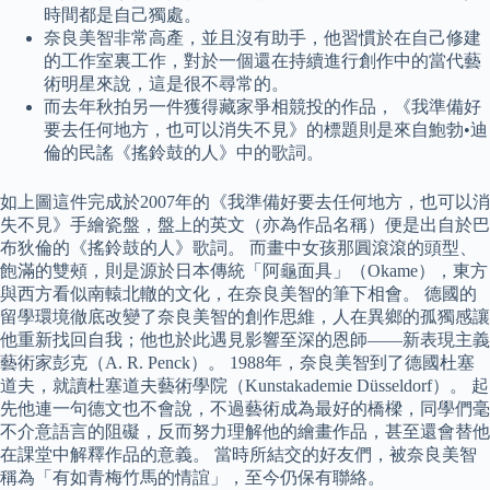
時間都是自己獨處。
奈良美智非常高產，並且沒有助手，他習慣於在自己修建
的工作室裏工作，對於一個還在持續進行創作中的當代藝
術明星來說，這是很不尋常的。
而去年秋拍另一件獲得藏家爭相競投的作品，《我準備好
要去任何地方，也可以消失不見》的標題則是來自鮑勃•迪
倫的民謠《搖鈴鼓的人》中的歌詞。
如上圖這件完成於2007年的《我準備好要去任何地方，也可以消
失不見》手繪瓷盤，盤上的英文（亦為作品名稱）便是出自於巴
布狄倫的《搖鈴鼓的人》歌詞。 而畫中女孩那圓滾滾的頭型、
飽滿的雙頰，則是源於日本傳統「阿龜面具」（Okame），東方
與西方看似南轅北轍的文化，在奈良美智的筆下相會。 德國的
留學環境徹底改變了奈良美智的創作思維，人在異鄉的孤獨感讓
他重新找回自我；他也於此遇見影響至深的恩師——新表現主義
藝術家彭克（A. R. Penck）。 1988年，奈良美智到了德國杜塞
道夫，就讀杜塞道夫藝術學院（Kunstakademie Düsseldorf）。 起
先他連一句德文也不會說，不過藝術成為最好的橋樑，同學們毫
不介意語言的阻礙，反而努力理解他的繪畫作品，甚至還會替他
在課堂中解釋作品的意義。 當時所結交的好友們，被奈良美智
稱為「有如青梅竹馬的情誼」，至今仍保有聯絡。