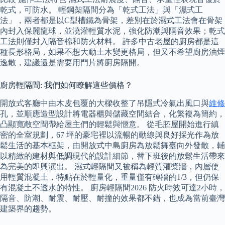
乾式，可防水。 輕鋼架隔間分為「乾式工法」與「濕式工
法」，兩者都是以C型槽鐵為骨架，差別在於濕式工法會在骨架
內封入保麗龍球，並澆灌輕質水泥，強化防潮與隔音效果；乾式
工法則僅封入隔音棉和防火材料。 許多中古老屋的廚房都是這
種長形格局，如果不想大動土木變更格局，但又不希望廚房油煙
逸散，建議還是需要用門片將廚房隔開。
廚房輕隔間: 我們如何瞭解這些價格？
開放式客廳中由木皮包覆的大樑收整了吊隱式冷氣出風口與
維修
孔，並順應造型設計將電器櫃與儲藏空間結合，化繁複為簡約，
凸顯寬敞空間帶給屋主們的輕鬆與愜意。 從毛胚屋開始進行縝
密的全室規劃，67 坪的豪宅裡以流暢的動線與良好採光作為放
鬆生活的基本框架，由開放式中島廚房為放鬆舞臺向外發散，輔
以精緻的建材與低調現代的設計細節，替下班後的放鬆生活帶來
為完美的即興演出。 濕式輕隔間又被稱為輕質灌漿牆，內層使
用輕質混凝土，特點在於輕量化，重量僅有磚牆的1/3，但仍保
有混凝土不透水的特性。 廚房輕隔間2026 防火時效可達2小時，
隔音、防潮、耐震、耐壓、耐撞的效果都不錯，也成為當前臺灣
建築界的趨勢。