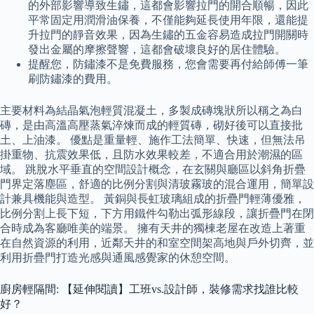
的外部影響導致生鏽，這都會影響拉門的開合順暢，因此
平常固定用潤滑油保養，不僅能夠延長使用年限，還能提
升拉門的靜音效果，因為生鏽的五金容易造成拉門開關時
發出金屬的摩擦聲響，這都會破壞良好的居住體驗。
提醒您，防鏽漆不是免費服務，您會需要再付給師傅一筆
刷防鏽漆的費用。
主要材料為結晶氣泡輕質混凝土，多製成磚塊狀所以稱之為白
磚，是由高溫高壓蒸氣淬煉而成的輕質磚，砌好後可以直接批
土、上油漆。 優點是重量輕、施作工法簡單、快速，但無法吊
掛重物、抗震效果低，且防水效果較差，不適合用於潮濕的區
域。 跳脫水平垂直的空間設計概念，在玄關與廳區以斜角折疊
門界定落塵區，舒適的比例分割與清玻霧玻的混合運用，簡單設
計兼具機能與造型。 黃銅與長虹玻璃組成的折疊門輕薄優雅，
比例分割上長下短，下方用鐵件勾勒出弧形線段，讓折疊門在閉
合時成為客廳唯美的端景。 擁有天井的獨棟老屋在改造上著重
在自然資源的利用，近鄰天井的和室空間架高地與戶外切齊，並
利用折疊門打造光感與通風感覺家的休憩空間。
廚房輕隔間: 【延伸閱讀】工班vs.設計師，裝修需求找誰比較
好？