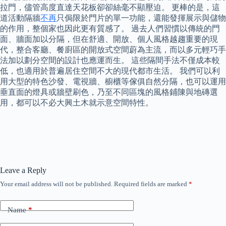
拉門，儘管高度直達天花板卻卻絲毫不顯壓迫。 更棒的是，這
道活動隔牆
不再
只侷限於門片的單一功能，還能發揮展示與儲物
的作用，整個家也因此更有質感了。 過去人們習慣以傳統的門
面、牆面加以分隔，但在舒適、開放、個人風格越趨重要的現
代，整合客廳、餐廚區的開放式空間蔚為主流，而以多元輕巧手
法加以劃分空間的設計也應運而生。 這些隔間手法不僅成本較
低，也適用於普遍居住空間不大的現代都市生活。 我們可以利
用大型的特色沙發、電視牆、櫥櫃等傢俱自然分隔，也可以運用
垂直面的燈具或牆壁刷色，乃至不同區塊的風格鋪陳與地磚選
用，都可以不必大興土木就示意空間特性。
Leave a Reply
Your email address will not be published.
Required fields are marked
*
Name
*