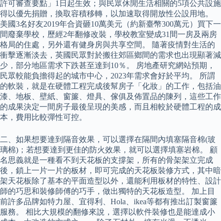
許可審查要點」1日起生效；與民眾休閒生活相關的5項公共設施
得以優先捐贈，換取容積移轉，以加速取得開放性公設用地。
美國3名好友2019年合資砸10萬美元（約新臺幣300萬元）買下一
間廢棄學校，歷經2年翻修改裝，學校教室變成31間一房及兩房
格局的住處，另外還有健身房與共享空間。 隨著疫情對生活的
衝擊逐漸淡去，英國民眾對於搬往郊區鄉間的需求也出現顯著減
少，部分地區需求下跌甚至達到10％。 房地產研究網站預期，
民眾較能負擔得起的城市中心，2023年需求會好於平均。 所謂
的軟裝，就是在硬體工程完成後幫房子「化妝」的工作，包括油
漆、地板、壁紙、窗簾、燈具、傢俱及佈置品的陳列，這些工作
的成果決定一間房子最後呈現的美感，而且相較於硬體工程的成
本，費用比較彈性可控。
二、如果想要達到隔音效果，可以選擇在隔間內填塞隔音棉(玻
璃棉)；若想要達到更佳的防火效果，就可以選擇填塞岩棉。 顧
名思義就是一種看不到天花板的支撐架，所有的骨架架立完成
後，鎖上一片一片的板材，即可完成的天花板裝修方式，其中暗
架天花板除了基本的平面造型以外，還能利用板材的特性、設計
師的巧思和裝修師傅的巧手，做出獨特的天花板造型。 加上目
前許多品牌如特力屋、宜得利、Hola、ikea等都有推出訂製窗簾
服務。 相比大規模的翻修來說，選擇以軟件裝修也是能達成小