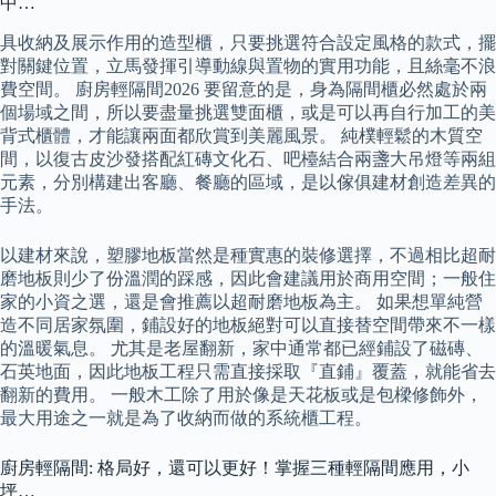
中…
具收納及展示作用的造型櫃，只要挑選符合設定風格的款式，擺
對關鍵位置，立馬發揮引導動線與置物的實用功能，且絲毫不浪
費空間。 廚房輕隔間2026 要留意的是，身為隔間櫃必然處於兩
個場域之間，所以要盡量挑選雙面櫃，或是可以再自行加工的美
背式櫃體，才能讓兩面都欣賞到美麗風景。 純樸輕鬆的木質空
間，以復古皮沙發搭配紅磚文化石、吧檯結合兩盞大吊燈等兩組
元素，分別構建出客廳、餐廳的區域，是以傢俱建材創造差異的
手法。
以建材來說，塑膠地板當然是種實惠的裝修選擇，不過相比超耐
磨地板則少了份溫潤的踩感，因此會建議用於商用空間；一般住
家的小資之選，還是會推薦以超耐磨地板為主。 如果想單純營
造不同居家氛圍，鋪設好的地板絕對可以直接替空間帶來不一樣
的溫暖氣息。 尤其是老屋翻新，家中通常都已經鋪設了磁磚、
石英地面，因此地板工程只需直接採取『直鋪』覆蓋，就能省去
翻新的費用。 一般木工除了用於像是天花板或是包樑修飾外，
最大用途之一就是為了收納而做的系統櫃工程。
廚房輕隔間: 格局好，還可以更好！掌握三種輕隔間應用，小
坪…