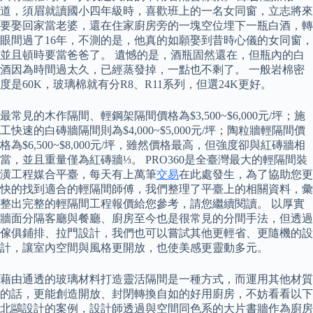
道，須眉就讀國小四年級時，喜歡班上的一名女同窗，立志將來
要娶回家當老婆，還在住家廚房旁的一塊空位埋下一瓶白酒，轉
眼間過了16年，不測的是，他真的如願娶到昔時心儀的女同窗，
並且頓時要當爸爸了。 遺憾的是，酒瓶固然還在，但瓶內的白
酒因為時間過太久，已經蒸發掉，一點也不剩了。 一般岩棉密
度是60K，玻璃棉就有分R8、R11系列，但選24K更好。
最常見的木作隔間、輕鋼架隔間價格為$3,500~$6,000元/坪；施
工快速的白磚牆隔間則為$4,000~$5,000元/坪；陶粒牆輕隔間價
格為$6,500~$8,000元/坪，雖然價格最高，但強度卻與紅磚牆相
當，並且重量僅為紅磚牆⅓。 PRO360是全臺灣最大的輕隔間裝
潢工程媒合平臺，每天有上萬筆
交易
在此處發生，為了協助您更
快的找到適合的輕隔間師傅，我們整理了平臺上的相關資料，彙
整出完整的輕隔間工程報價給您參考，請您繼續閱讀。 以厚實
牆面分隔客廳與餐廳、廚房至今也是很常見的分間手法，但透過
傢俱鋪排、拉門設計，我們也可以嘗試其他更輕省、更隨機的設
計，讓室內空間與風格更開放，也使美感更靈動多元。
藉由通透的玻璃材料打造靈活隔間是一種方式，而運用其他材質
的話，更能創造開放、封閉轉換自如的好用廚房，不妨看看以下
北鷗設計的案例，設計師透過與空間同色系的大片書牆作為廚房