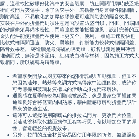
膠，這種軟性矽膠好比汽車的安全氣囊，防止開關門扇時缺乏緩
衝而被門片夾傷手，除了防夾手外，若摺疊門身兼彈性隔間牆，
則耐高溫、不易脆化的加厚矽膠條還可達到氣密的隔音效果。
安裝在戶外的折疊門則須注意是否設置防盜門鎖，門框、門扇間
的矽膠條須具備水密性，門扇強度要能抵擋強風，設計完善的五
金與配件能使摺疊門在使用上更安全、便利。 牆施工速度快也
比乾式輕隔間迅速、防火、質地輕，釘掛能力較乾式輕隔間差、
隔音效果差。 磚造牆是最傳統的隔間牆，顧名思義是使用磚體
堆砌而成，無論是水泥磚、紅磚或白磚等材料，因為施工方式大
致相同，所以統稱為磚造牆。
希望享受開放式廚房帶來的悠閒情調與互動氛圍，但又不
想因為油炸、熱炒等烹調方式搞得家中油煙四散，或許你
可考慮採用玻璃材質構成的活動式推拉門來解決。
通風感在夏季能較為明顯地被感受，像是居家空間裡如果
通風良好會將低室內悶熱感，藉由體感瞭解到折疊門設計
帶來的舒適生活。
這時可以選擇使用隱藏式的推拉式門片、更改門片位置、
以油漆塗料取代牆面施作工程等巧思，藉以增加空間的彈
性，營造輕盈的視覺效果。
另外，拉門的五金材質容易因使用年限的折舊、氣溫濕度