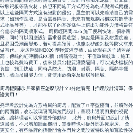
輕鋼架隔間牆是以輕鋼架為骨架，表面再添加水泥板、石膏板、
矽酸鈣板等防火材，依照不同施工方式可分為乾式與濕式兩種。
以上這些隔間方式沒有絕對的優劣，屋主們可以先釐清自己的需
求（如施作區域、是否需要隔音、未來有無規劃吊櫃或其餘壁掛
式物品等等），才能在房子的基礎條件上選出功能性與價格最符
合需求的隔間牆形式。 廚房輕隔間2026 施工便利快速、價格親
民，同時可以因應設計需求發展造型，缺點是隔音及耐震度差，
且易因受潮而變形，若可提高預算，也能以矽酸鈣板等防火材來
做替代。 廚房輕隔間2026 即輕質灌漿牆，由於現在房子越蓋越
高，傳統的紅磚牆或RC牆（鋼筋混凝土）不僅重量較重，施工
上也較為費時費工，後來發展出輕質灌漿隔間，可以減少樓板的
負擔，施工快速，同時具防火、防潮、耐震、隔音、隔熱等優
點，牆面吊掛能力佳，常使用於衛浴及廚房等區域。
廚房輕隔間: 居家插座怎麼設計？3分鐘看完【插座設計清單】保
證實用！
堯丞希設計先為方形格局的廚房，配置了ㄇ字型檯面，並將對外
的兩面牆，改以玻璃隔間與拉門設計，呈現出透明廚房的視覺
感，讓料理者可以掌握外部動靜。 此外，廚房外面也設計了軌
道書牆，不只增加牆面機能，需要時也可從外部遮掩廚房。 會
更安全，有些品牌的摺疊門會在門片之間設置特殊的加寬軟性矽