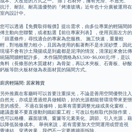
成本、大改造的方式之一。 除了石材外，擁有光滑、不透光、
抗汙、耐刮、耐高溫優勢的『烤漆玻璃』近年也十分廣被運用在
室內設計中。
您可以透過【免費取得報價】提出需求，由多位專業的輕隔間師
傅主動向您聯繫，或者點選【前往專家列表】，使用頁面左方的
「篩選條件」尋找適合的專家為您服務。 施工快速，重量較
輕，對地板壓力較小，且因為使用的黏著劑不是水泥砂漿，因此
現場不會有沙土飛揚或是到處都是泥濘的情況，清潔起來會比傳
統隔間牆輕鬆許多。 木作隔間價格為$3,500~$6,000元/坪，是以
角料（長條形的木質建材）為骨架，再以木夾板、石膏板、矽酸
鈣板等防火板材做為表面材質的隔間方式。
廚房輕隔間: 居家雜貨
另外推薦在客廳時可以首要注重採光，不論是善用空間優勢注入
自然光，亦或是透過燈具做輔助，好的光源都能替環境帶來更愜
意的感受。 不過在裝修時，如果有需要調整光線或美化窗框，
建議盡量不要直接動到鐵鋁窗工程；可改以包框取代拆除作業，
也可以格柵、霧面玻璃、窗簾等元素美化、調節、引入光源，藉
以降低裝修成本。 舉例來說，若有需要加大空間運用或營造視
覺連結、穿透效果，我們不一定要將牆面拆除。