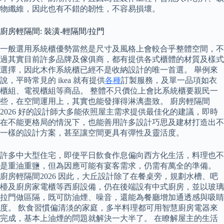
物纖維，因此也有不錯的韌性，不容易損壞。
廚房輕隔間: 裝潢-輕隔間/拉門
一般選用系統櫃優勢當然是尺寸及風格上會較合乎整體空間，不
過其實目前許多品牌及傢俱商，都有提供各式櫃體的材質及樣式
選擇，因此木作系統櫃已經不是收納設計的唯一首選。 舉例來
說，平時常見的 ikea 就有提供
各種
訂製服務，及單一品項如衣
櫃組、電視櫃組等商品。 整體不只價位上會比系統櫃要親民一
些，在空間運用上，其實也能發揮得淋漓盡致。 廚房輕隔間
2026 好的設計師大多能依照屋主需求提供最佳化的建議，即時
在不能更格局的情況下，也能善用許多設計巧思及建材打造出不
一樣的設計方案，甚至讓空間更具有彈性及靈活度。
許多中大型住宅，即使平日飲食作息偏向西方化生活，料理也不
是重油重鹽，但為因應可能有宴客需求，仍需有萬全的準備。
廚房輕隔間2026 因此，大丘設計除了在餐桌旁，規劃水槽、吧
檯及廚房家電櫃等西廚設備，仍在後端設有中式廚房，並以玻璃
拉門做區隔，既可防油煙、噪音，還能為餐廳增加通透感與吸睛
度。 飲食習慣偏清淡的家庭，多半料理都可用智慧廚房電器來
完成，基本上油煙的問題就解決一大半了。 在瞭解屋主的生活