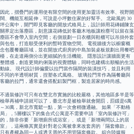
因此，摺疊門的運用使有限空間的使用更加靈活有效率、視野開
闊、機能互相延伸，可說是小坪數住家的好幫手。 北歐風的 30
坪公寓中，開門即見客廳的開放式格局上，設計師用花磚鋪陳玄
關界定出落塵區，刻意讓花磚低於客廳木地板讓粉塵可以留在落
塵區不會帶入室內空間；右側規劃一日衣櫃與鞋櫃可以吊掛外套
與包包，打造順受便利的暫時置物空間。 電視牆後方以櫥窗概
念包覆餐廳區域，並在開放式廚房的中島加裝桌板規劃出用餐吧
檯，在走道兩側分出更細膩的生活機能。 隱形設計讓牆面更有
整體感，創造更簡約俐落的視覺體驗，同時也建構出順暢的生活
動線。 現代設計師偏愛以拉門當作隔間的裝潢技巧，並且利用
不同的半透明材質，捏塑各式風格。 玻璃拉門常作為隔餐廳與
客廳的拉門，通常還會搭配鋁製門框，製造居家的時尚感。
不過裝修許可只有在雙北市實施的比較嚴格，其他地區多半是等
檢舉再補申請就可以了，臺北市是被檢舉就會開罰，罰鍰是6萬
～30萬，新北市寬鬆一點，第一次會稍微通融。 如果「不動格
局」，5層樓以下的集合式公寓是不需要申請「室內裝修許可」
的，除非你要「新增廁所或浴室」、或是「新增兩間以上的居
室」，這兩條其實是針對老公寓被拿來改套房的「隔套條款」，
只有產權為同一人或透天厝的不用管隔套條款。 綜合陸媒報