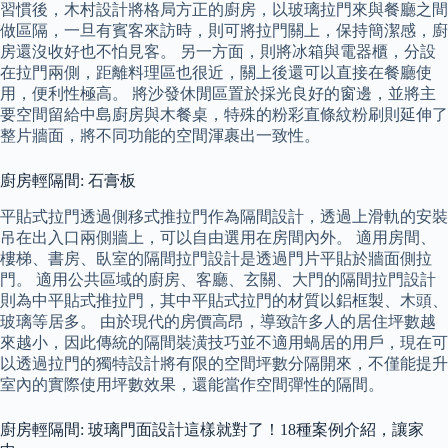
習慣後，木村設計將格局方正的廚房，以玻璃拉門來與餐廳之間
做區隔，一旦有賓客來訪時，則可將拉門關上，保持簡潔感，廚
房還沒收好也不怕見客。 另一方面，則將冰箱與電器櫃，分設
在拉門兩側，距離料理區也很近，關上後還可以直接在餐廳使
用，便利性極高。 將沙發休閒區置於採光良好的窗邊，並將主
要空間留給中島廚房與木餐桌，特殊的粉彩直條紋粉刷則延伸了
整片牆面，將不同功能的空間渾裹出一致性。
廚房輕隔間: 石膏板
平貼式拉門透過側移式推拉門作為隔間設計，透過上滑軌的安裝
吊在出入口兩側牆上，可以自由選用在房間內外。 適用房間、
樓梯、書房、臥室的隔間拉門設計是透過門片平貼於牆面側拉
門。 適用公共區域的廚房、客廳、玄關、大門的隔間拉門設計
則為中平貼式推拉門，其中平貼式拉門的材質以鋁框製、木頭、
玻璃等居多。 由於現代的房價高昂，導致許多人的居住坪數越
來越小，因此傳統的隔間裝潢技巧並不適用蝸居的用戶，現在可
以透過拉門的獨特設計將有限的空間坪數分隔開來，不僅能提升
室內的實際使用坪數效果，還能當作空間彈性的隔間。
廚房輕隔間: 玻璃門面設計這樣就對了！18種案例介紹，讓家