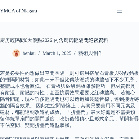
Skip
to
YMCA of Niagara
content
廚房輕隔間6大優點2026!內含廚房輕隔間絕密資料
benlau
March 1, 2025
藝術與創作
若是必要性的想做出空間區隔，則可選用搭配石膏板與矽酸鈣板
的輕隔間材質；如此一來不但比傳統灌漿的磚牆省下不少工序，
整體成本也會較低。 石膏板與矽酸鈣板雖然輕巧，但材質都具
有耐溫、耐燃的特性，甚至抗震效果還要比紅磚牆高。 若擔心
隔音問題，現在許多輕隔間也可以透過加裝隔音棉，達到接近磚
牆的隔音效果。 因此在空間變換上，其實只要善用不同元素及
建材，都能達到改造的成效。 「折疊門」最大好處是不需要預
留傳統單扇門的開門弧度，收折後體積小且形式多元，單開折疊
不佔空間、雙開折疊門造型取勝。