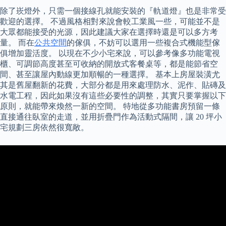
除了崁燈外，只需一個接線孔就能安裝的『軌道燈』也是非常受
歡迎的選擇。 不過風格相對來說會較工業風一些，可能並不是
大眾都能接受的光源，因此建議大家在選擇時還是可以多方考
量。 而在
公共空間
的傢俱，不妨可以選用一些複合式機能型傢
俱增加靈活度。 以現在不少小宅來說，可以參考像多功能電視
櫃、可調節高度甚至可收納的開放式客餐桌等，都是能節省空
間、甚至讓屋內動線更加順暢的一種選擇。 基本上房屋裝潢尤
其是舊屋翻新的花費，大部分都是用來處理防水、泥作、貼磚及
水電工程，因此如果沒有這些必要性的調整，其實只要掌握以下
原則，就能帶來煥然一新的空間。 特地從多功能書房預留一條
直接通往臥室的走道，並用折疊門作為活動式隔間，讓 20 坪小
宅規劃三房依然很寬敞。