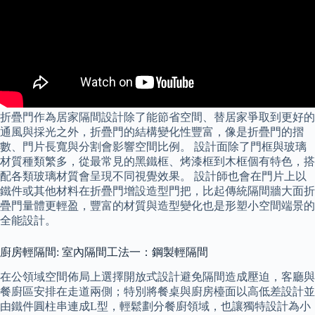
折疊門作為居家隔間設計除了能節省空間、替居家爭取到更好的
通風與採光之外，折疊門的結構變化性豐富，像是折疊門的摺
數、門片長寬與分割會影響空間比例。 設計面除了門框與玻璃
材質種類繁多，從最常見的黑鐵框、烤漆框到木框個有特色，搭
配各類玻璃材質會呈現不同視覺效果。 設計師也會在門片上以
鐵件或其他材料在折疊門增設造型門把，比起傳統隔間牆大面折
疊門量體更輕盈，豐富的材質與造型變化也是形塑小空間端景的
全能設計。
廚房輕隔間: 室內隔間工法一：鋼製輕隔間
在公領域空間佈局上選擇開放式設計避免隔間造成壓迫，客廳與
餐廚區安排在走道兩側；特別將餐桌與廚房檯面以高低差設計並
由鐵件圓柱串連成L型，輕鬆劃分餐廚領域，也讓獨特設計為小