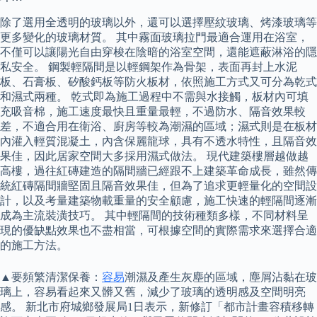
除了選用全透明的玻璃以外，還可以選擇壓紋玻璃、烤漆玻璃等
更多變化的玻璃材質。 其中霧面玻璃拉門最適合運用在浴室，
不僅可以讓陽光自由穿梭在陰暗的浴室空間，還能遮蔽淋浴的隱
私安全。 鋼製輕隔間是以輕鋼架作為骨架，表面再封上水泥
板、石膏板、矽酸鈣板等防火板材，依照施工方式又可分為乾式
和濕式兩種。 乾式即為施工過程中不需與水接觸，板材內可填
充吸音棉，施工速度最快且重量最輕，不過防水、隔音效果較
差，不適合用在衛浴、廚房等較為潮濕的區域；濕式則是在板材
內灌入輕質混凝土，內含保麗龍球，具有不透水特性，且隔音效
果佳，因此居家空間大多採用濕式做法。 現代建築樓層越做越
高樓，過往紅磚建造的隔間牆已經跟不上建築革命成長，雖然傳
統紅磚隔間牆堅固且隔音效果佳，但為了追求更輕量化的空間設
計，以及考量建築物載重量的安全顧慮，施工快速的輕隔間逐漸
成為主流裝潢技巧。 其中輕隔間的技術種類多樣，不同材料呈
現的優缺點效果也不盡相當，可根據空間的實際需求來選擇合適
的施工方法。
▲要頻繁清潔保養：
容易
潮濕及產生灰塵的區域，塵屑沾黏在玻
璃上，容易看起來又髒又舊，減少了玻璃的透明感及空間明亮
感。 新北市府城鄉發展局1日表示，新修訂「都市計畫容積移轉