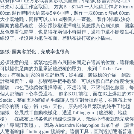
以製作30cm正方形或者圓形既流體畫，作品同樣需要風乾2至3
日先可以返工作室取回。 方案B：$1149 一人地毯工作坊 80cm x
80cm 製作時間大約需要5至6小時，製作一塊80cm x 簇絨 80cm
大小既地氈，同樣可以加$150兩個人一齊整。 製作時間取決你
圖案的難易程度，莎莎跟辣椒選擇粉紅笑臉跟黃色崩潰臉，圖案
及色塊看似簡單，也是得花兩個小時製作，過程中還不斷發生毛
線沒了、槍沒用力抵住布面、差點布被打破的小插曲。
簇絨: 圖案客製化，完成率也很高
必須注意的是，緊緊地把畫布展開並固定在適當的位置，這樣纔
可以提供足夠的力量承託簇絨槍的壓力。 來到「To be Two
bee」有種回到家的自在舒適感，從毛線、簇絨槍的介紹，到設
計稿和實作，每一步驟都手把手教學，可以按照自己的進度慢慢
體驗，70色毛線讓你選擇障礙，不趕時間、不限制顏色數量，每
個人都能靜下心享受過程。 超多KOL前往，而在IG上爆紅的997
Studio，整面五彩繽紛的毛線讓人想立刻發揮創意，在織布上發
揮你的藝（惡）術（搞）天份。 原先耗時且繁瑣的純手工地毯
編織，發展成半自動機械化，透過Tufting gun（簇絨槍、地毯
槍），在織布上將各色的棉線快速穿入，幾個小時後就能完成你
的「專屬訂製毯」。 因為 Alexandra Kehayoglou 出眾作品，讓世
人逐漸瞭解「tufting gun 簇絨槍」這個工具，直到近期逐漸普遍