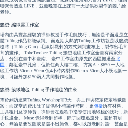
聯繫會透過 LINE，並最晚需在上課前一天提供欲製作的圖片給
老師。
簇絨: 編織雲工作室
場內由具豐富經驗的導師教授手作毛氈技巧，無論是平面還是立
體Tufting作品都能做到。 而近期大熱的Tufting工作坊就是以簇絨
槍將（Tufting Gun）毛線以戳刺的方式刺到畫布上，製作出毛茸
茸的畫作。 TobeTwobee Tufting 簇絨地毯工作室全臺有兩家分
店，分別在臺中和臺南。 臺中工作室由原先的西區搬遷至
北
區
，鄰近臺中孔廟，位於住商大樓二樓。 方案A：$659 一人地
毯工作坊 50cm x 50cm 係4小時內製作50cm x 50cm大小既地氈一
塊，可額外加$150兩人共同製作地氈。
簇絨: 簇絨地毯 Tufting 手作地毯的由來
需於到訪這間Tufting Workshop前3天，與工作坊確定確定地毯圖
案；而課堂的費用除了提供6小時製作時間，更
包括
所有材料、
工具租用及導師費，導師會在過程中指導使用地毯槍的技巧，新
手也適合。 Muse 覺得老師超棒，除了回覆迅速外，還超有耐
心，無論是要改圖或是選不出顏色，都可以跟老師討論，甚至是