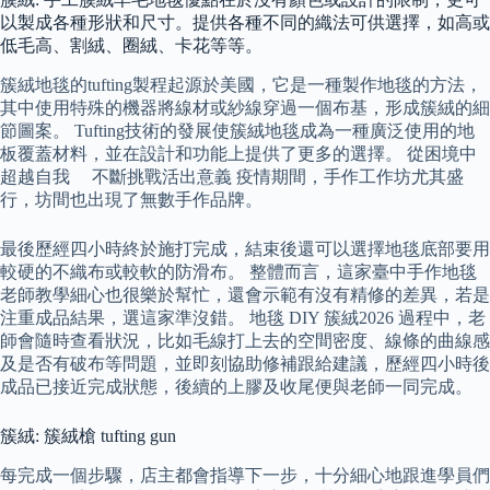
以製成各種形狀和尺寸。提供各種不同的織法可供選擇，如高或
低毛高、割絨、圈絨、卡花等等。
簇絨地毯的tufting製程起源於美國，它是一種製作地毯的方法，
其中使用特殊的機器將線材或紗線穿過一個布基，形成簇絨的細
節圖案。 Tufting技術的發展使簇絨地毯成為一種廣泛使用的地
板覆蓋材料，並在設計和功能上提供了更多的選擇。 從困境中
超越自我 不斷挑戰活出意義 疫情期間，手作工作坊尤其盛
行，坊間也出現了無數手作品牌。
最後歷經四小時終於施打完成，結束後還可以選擇地毯底部要用
較硬的不織布或較軟的防滑布。 整體而言，這家臺中手作地毯
老師教學細心也很樂於幫忙，還會示範有沒有精修的差異，若是
注重成品結果，選這家準沒錯。 地毯 DIY 簇絨2026 過程中，老
師會隨時查看狀況，比如毛線打上去的空間密度、線條的曲線感
及是否有破布等問題，並即刻協助修補跟給建議，歷經四小時後
成品已接近完成狀態，後續的上膠及收尾便與老師一同完成。
簇絨: 簇絨槍 tufting gun
每完成一個步驟，店主都會指導下一步，十分細心地跟進學員們