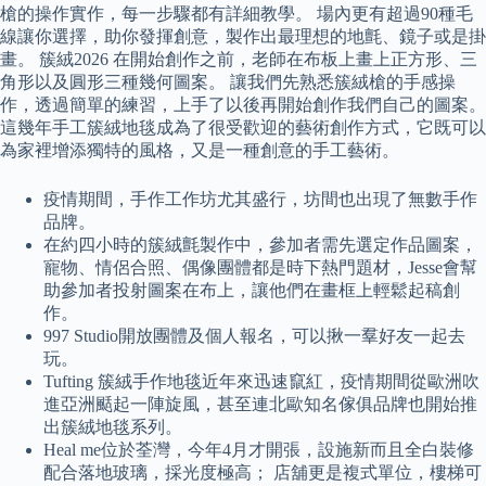
槍的操作實作，每一步驟都有詳細教學。 場內更有超過90種毛
線讓你選擇，助你發揮創意，製作出最理想的地氈、鏡子或是掛
畫。 簇絨2026 在開始創作之前，老師在布板上畫上正方形、三
角形以及圓形三種幾何圖案。 讓我們先熟悉簇絨槍的手感操
作，透過簡單的練習，上手了以後再開始創作我們自己的圖案。
這幾年手工簇絨地毯成為了很受歡迎的藝術創作方式，它既可以
為家裡增添獨特的風格，又是一種創意的手工藝術。
疫情期間，手作工作坊尤其盛行，坊間也出現了無數手作
品牌。
在約四小時的簇絨氈製作中，參加者需先選定作品圖案，
寵物、情侶合照、偶像團體都是時下熱門題材，Jesse會幫
助參加者投射圖案在布上，讓他們在畫框上輕鬆起稿創
作。
997 Studio開放團體及個人報名，可以揪一羣好友一起去
玩。
Tufting 簇絨手作地毯近年來迅速竄紅，疫情期間從歐洲吹
進亞洲颳起一陣旋風，甚至連北歐知名傢俱品牌也開始推
出簇絨地毯系列。
Heal me位於荃灣，今年4月才開張，設施新而且全白裝修
配合落地玻璃，採光度極高； 店舖更是複式單位，樓梯可