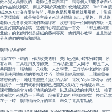
做不完太高難度的，老師也會親自幫忙，讓每個人都能拿著自己
的作品愉快回家。 而且不同於其他臺中做地毯店家，Tuft Tuft 簇
絨2026 Cat 沒有限制時間，毛線也是想用幾種就用幾種，非常適
合選擇障礙，或是完美主義者來這邊體驗 Tufting 樂趣。 原以為
老師只是會事先幫我們準備線材，沒想到每一位同學的布版上竟
已畫好圖案的線稿，這個用心程度超過一百分！ 「都是藝術臺
北館」的老師們都是簇絨的藝術專家，他們用心教學，並且樂於
分享他們的知識和經驗。
簇絨: 活動內容
這家在中上環的工作坊收費透明，費用已包6小時製作時間、所
有材料、工具租用及導師費。 工作坊歡迎二人同行，即是二人
共同製作一張地氈，只收取一人之學費。 工作坊中老師會指導
學員使用地氈槍的要領及技巧，讓學員輕易掌握。 上課前需先
將想做的手工地毯造型照片提供給店家，這次 Yayin 準備做百變
怪鏡子，一進門就看到老師已把圖案投影在手作地毯材料上。
課程開始前會介紹打地毯的過程，以及簇絨槍的使用方法，接著
就先試打來熟悉一下手感；起先看老師打得相當輕鬆，換自己拿
在手上時，簇絨槍兩公斤的重量，舉久了還真有點酸。
簇絨: 手工簇絨羊毛地毯優點在於沒有顏色或設計的限制，更可