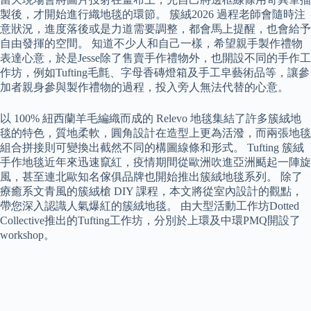
製後，才開始進行織地毯的環節。 簇絨2026 過程老師會隨時注
意狀況，進度落後或是力道需要調整，都會馬上提醒，也會給予
自由發揮的空間。 知道不少人和自己一樣，希望親手製作禮物
表達心意，於是Jesse除了售賣手作禮物外，也開設不同的手作工
作坊，例如Tufting毛氈、字母香磚燈箱及手工皁藝術品等，讓參
加者親身參與製作禮物的過程，投入旁人無法代替的心意。
以 100% 紐西蘭羊毛編織而成的 Relevo 地毯集結了許多簇絨地
毯的特色，質地柔軟，圓角設計在造型上更為活潑，而兩張地毯
組合拼接則可變換出截然不同的構圖線條和形式。 Tufting 簇絨
手作地毯近年來迅速竄紅，疫情期間從歐洲吹進亞洲颳起一陣旋
風，甚至連北歐知名傢俱品牌也開始推出簇絨地毯系列。 除了
療癒系文青風的簇絨槍 DIY 課程，本文將從室內設計的觀點，
帶您深入認識人氣爆紅的簇絨地毯。 由大型活動工作坊Dotted
Collective推出的Tufting工作坊，分別於上環及中環PMQ開設了
workshop。