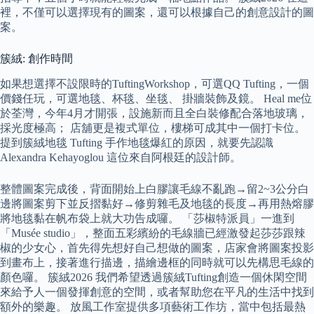
裡，不僅可以選擇現有的圖案，還可以根據自己的創意設計的圖
案。
簇絨: 創作時間
如果想選擇不設限時的TuftingWorkshop，可選QQ Tufting，一個
價錢任玩，可選地毯、杯毯、坐毯、 掛牆裝飾及鏡。 Heal me位
於荃灣，今年4月才開張，設施新而且全白裝修配合落地玻璃，
採光度極高； 店舖更是複式單位，樓梯可成其中一個打卡位。
提到簇絨地毯 Tufting 手作地毯爆紅的原因，就要先認識
Alexandra Kehayoglou 這位來自阿根廷的設計師。
整體圖案完成後，背面開始上白膠讓毛線不亂跑→留2~3公分白
邊將圖案剪下並反摺黏好→修剪雜毛及地毯的長度→再用熱熔膠
將地毯黏在帆布袋上就大功告成囉。 「莎椒特派員」一進到
「Musée studio」，整面五彩繽紛的毛線牆已經激發起莎莎跟辣
椒的少女心，首先得先想好自己想做的圖案，店家會將圖案投影
到畫布上，接著進行描邊，描繪邊框的同時就可以先構思毛線的
顏色囉。 簇絨2026 我們希望透過簇絨Tufting創造一個休閑空間
來給予人一個發揮創意的空間，或者幫助您在平凡的生活中找到
額外的樂趣。 放風工作室提供多項藝術工作坊，當中包括最熱