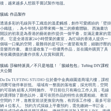
後，越來越多人想親手嘗試製作地毯。
簇絨: 作品製作
透過多彩的毛線與手工織造的溫柔觸感，創作可愛繽紛的「壁掛
小織毯」，為今年情人節帶來獨一無二的療癒體驗。 西施畫坊
開設的初衷是為香港的藝術創作提供一個平臺，並滿足畫家的需
求。 它是全港首家24小時營業的畫室，為忙碌的香港人提供一
個喘一口氣的空間，最難得的是可以一邊望着海景，細聽抒壓的
音樂而作畫。 畫坊還收集了一些優秀作品，並在國外購買了具
有收藏價值的畫作供客人欣賞和購買。
簇絨: 莎椒特派員／不只是地毯！「簇絨包包」Tufting DIY課程
大公開
Da Da TUFTING STUDIO 位於臺中金典綠園道商場六樓，課程
消費可做停車折抵。 場域有一整面的落地窗，採光明亮，空間
約可容納 組客人同時施作。 平日前往只有兩位工作人員，毛線
的選擇除了顏色以外，還可依照作品的特性去挑選粗細。 教室
空間約 7 坪，進教室前須更換室內拖，有四張工作檯，最多可容
納 4 位客人。 預約方式採線上平臺預約，需先繳納一半訂金，
匯款成功也會發送簡訊通知。 繳納完後須加入官方 LINE，後續