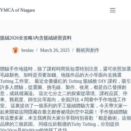
Skip
to
YMCA of Niagara
content
簇絨2026全攻略!內含簇絨絕密資料
benlau
March 26, 2025
藝術與創作
體驗手作地毯時，除了課程時間長短需特別注意，還可依照加選
毛線顏色、加時是否要加錢、地毯作品的大小等面向去挑選
Tufting 工作室。 最近全臺爆紅的 Tufting 簇絨槍 DIY 課程，吸引
許多人體驗，從選圖、挑毛線、製作、收尾，都是自己發揮創
意，成就感滿溢。 這次七分之二的探索從環境、課程品質、停
車、難易度、師生比等面向，全面評比 4 間臺中手作地毯工作
室。 這裏提供了一個系列的手工簇絨體驗方案，今天帶大家一
起來開箱這間隱藏在臺北都會祕境的空中花園！ 手作簇絨體驗
有這麼多家，本文我將與大家分享我特別喜歡「都是藝術」這個
品牌的三個原因。 同樣位於觀塘的Tufty Tufting，分別提供
50x50cm及80x80cm的地毯工作坊。