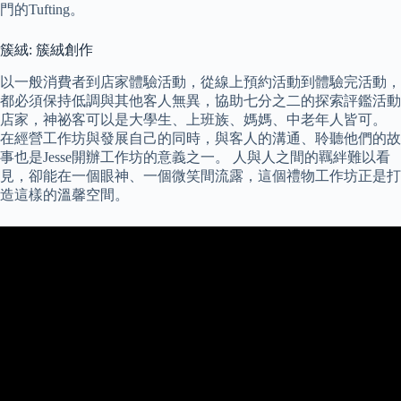
門的Tufting。
簇絨: 簇絨創作
以一般消費者到店家體驗活動，從線上預約活動到體驗完活動，
都必須保持低調與其他客人無異，協助七分之二的探索評鑑活動
店家，神祕客可以是大學生、上班族、媽媽、中老年人皆可。
在經營工作坊與發展自己的同時，與客人的溝通、聆聽他們的故
事也是Jesse開辦工作坊的意義之一。 人與人之間的羈絆難以看
見，卻能在一個眼神、一個微笑間流露，這個禮物工作坊正是打
造這樣的溫馨空間。