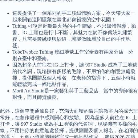
這裏提供了一個系列的手工簇絨體驗方案，今天帶大家一
起來開箱這間隱藏在臺北都會祕境的空中花園！
Tufting 可說是近期最火熱的手作體驗，不只媒體報導，臉
書、IG 上頭也是打卡不斷，其魅力在於不像傳統刺繡繁
複，只需要簇絨槍與紗線，就能做除屬於自己的手作地
毯。
TobeTwobee Tufting 簇絨地毯工作室全臺有兩家分店，分
別在臺中和臺南。
因為超多人前往在 IG 上打卡，讓 997 Studio 成為手工地毯
的代名詞，現場擁有多樣的毛線，不用怕你的創意無處發
揮，提供團體及個人報名，在老師的指導下，五個小時就
能輕鬆完成一幅地點作品。
Morii Art Studio是一家藝術與手工藝品店，當中的導師很有
耐性，而且師資優良。
此外，這個空​​間通風良好，充滿大面積的窗戶讓教室內的採光非
常好，在創作過程中感到開心和放鬆。 因為超多人前往在 IG 上
打卡，讓 997 Studio 成為手工地毯的代名詞，現場擁有多樣的毛
線，不用怕你的創意無處發揮，提供團體及個人報名，在老師的
指導下，五個小時就能輕鬆完成一幅地點作品。 簇絨2026 在這