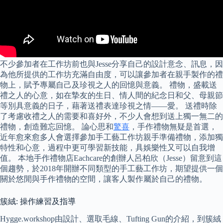
不少參加者在工作坊前也與Jesse分享自己的設計意念、訊息，因
為他所提供的工作坊充滿自由度，可以讓參加者在親手製作的禮
物上，賦予專屬自己及珍視之人的回憶與意義。 禮物，盛載送
禮之人的心意，如在摯友的生日、情人間的紀念日和父、母親節
等別具意義的日子，藉著送禮表達珍視之情——愛。 送禮時除
了考慮收禮之人的需要和喜好外，不少人會想到送上獨一無二的
禮物，創造難忘回憶。 論心思和
驚喜
，手作禮物無疑是首選，
近年愈來愈多人會選擇參加手工藝工作坊親手準備禮物，添加獨
特性和心意，過程中更可學習新技能，具娛樂性又可以自我增
值。 本地手作禮物店Eachcare的創辦人呂柏欣（Jesse）留意到這
個趨勢，於2018年開辦不同類型的手工藝工作坊，期望提供一個
關於悠閒與手作禮物的空間，讓客人製作屬於自己的禮物。
簇絨: 操作練習及指導
Hygge.workshop由設計、選取毛線、Tufting Gun的介紹，到簇絨