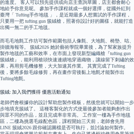
的進度。 客人可以預先提供或向店主查詢草圖，店主都會耐心
地給予你意見呢。 參加手作課程就成一個好選擇，從國外紅到
臺灣「 Tufting手作地毯 」，是近期最多人想嘗試的手作課程，
只要用一把 tufting gun 簇絨槍，照著你設計好的圖樣，就能打造
出獨一無二的手工地毯。
而毛毛地氈工作坊可製作範圍包括人像氈、大地氈、椅墊、咕、
掛牆海報等。 簇絨2026 她於藝術學院畢業後，為了幫家族提升
製作地毯的工藝和效率，在市面上發現新型編織槍『tufting gun
簇絨槍』，能利用槍頭快速連續地穿過織物，讓線留下刺繡的效
果，再用剪毛機修整，大大加速其作業。 其實完成了Tufting
後，要將多餘毛線修剪，再在畫作背後黏上地氈才能製作出
Tufting地氈。
簇絨: 加入我們獲得 優惠活動通知
老師們會根據你的設計幫助您製作模板，然後您就可以開始一步
步地填充簇絨了。 這種客製化的方式使最後參加者能夠創作出
與眾不同的作品，並且完成率非常高。 工作室一樓為手作地毯
區，二樓為挑選毛線配色區，課程開始三天前，老師會先用
LINE 簇絨2026 跟你確認圖檔是否可執行，並討論如何製作。
當天現場會將圖片投射在畫布上，先自己將邊框線條用奇異筆描