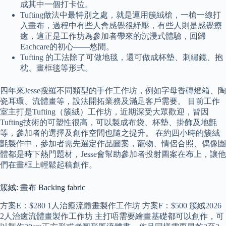
成其中一個打卡位。
Tufting做法中最特別之處，就是運用簇絨槍，一槍一線打
入畫布，過程中有些人會感覺很紓壓，有些人則是感覺療
癒，這正是工作坊為參加者帶來的沉浸式體驗，回歸
Eachcare的初心——悠閒。
Tufting 的工法除了可做地毯，還可做成杯墊、刺繡鏡、抱
枕、畫框毯等形式。
四年來Jesse搜羅不同類型的手作工作坊，例如字母香磚燈箱、陶
瓷耳環、流體畫等，設法開拓業務及滿足客戶需要。 目前工作
室主打是Tufting（簇絨）工作坊，近期深受大眾歡迎，皆因
Tufting技術的可塑性很高，可以製成布袋、杯墊、掛飾及地氈
等，參加者的選擇及創作空間也隨之提升。 在約四小時的簇絨
氈製作中，參加者需先選定作品圖案，寵物、情侶合照、偶像團
體都是時下熱門題材，Jesse會幫助參加者投射圖案在布上，讓他
們在畫框上輕鬆起稿創作。
簇絨: 畫布 Backing fabric
方案E：$280 1人治癒流體畫製作工作坊 方案F：$500 簇絨2026
2人治癒流體畫製作工作坊 主打唔需要繪畫基礎都可以創作，可