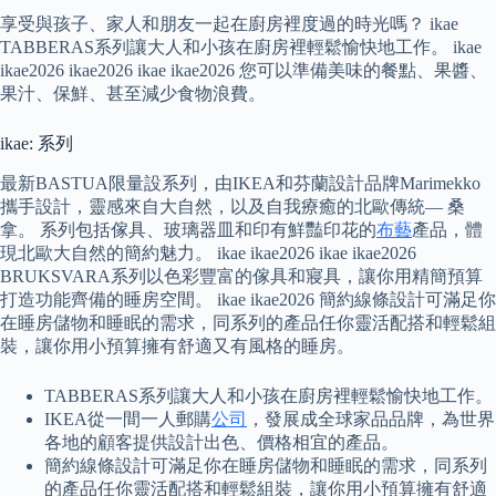
享受與孩子、家人和朋友一起在廚房裡度過的時光嗎？ ikae
TABBERAS系列讓大人和小孩在廚房裡輕鬆愉快地工作。 ikae
ikae2026 ikae2026 ikae ikae2026 您可以準備美味的餐點、果醬、
果汁、保鮮、甚至減少食物浪費。
ikae: 系列
最新BASTUA限量設系列，由IKEA和芬蘭設計品牌Marimekko
攜手設計，靈感來自大自然，以及自我療癒的北歐傳統— 桑
拿。 系列包括傢具、玻璃器皿和印有鮮豔印花的
布藝
產品，體
現北歐大自然的簡約魅力。 ikae ikae2026 ikae ikae2026
BRUKSVARA系列以色彩豐富的傢具和寢具，讓你用精簡預算
打造功能齊備的睡房空間。 ikae ikae2026 簡約線條設計可滿足你
在睡房儲物和睡眠的需求，同系列的產品任你靈活配搭和輕鬆組
裝，讓你用小預算擁有舒適又有風格的睡房。
TABBERAS系列讓大人和小孩在廚房裡輕鬆愉快地工作。
IKEA從一間一人郵購
公司
，發展成全球家品品牌，為世界
各地的顧客提供設計出色、價格相宜的產品。
簡約線條設計可滿足你在睡房儲物和睡眠的需求，同系列
的產品任你靈活配搭和輕鬆組裝，讓你用小預算擁有舒適