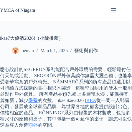
Skip
to
YMCA of Niagara
content
ikae7大優勢2026!（小編推薦）
benlau
March 1, 2025
藝術與創作
悉心設計的SEGERÖN系列能配合戶外環境的需要，輕鬆應付任
何天氣或活動。 SEGERÖN戶外傢具讓你無需大灑金錢，也能享
受奢華寫意的戶外時光。 NÄMMARÖ系列的所有產品也選用以
可持續方式採購的實心相思木製造，這種堅固耐用的硬木一般用
於製作戶外傢具。 所有產品亦預先塗上多層護木漆，能保持亮
麗如新，減少
保養
的次數。 ikae ikae2026
IKEA
從一間一人郵購
公司，發展成全球家品品牌，為世界各地的顧客提供設計出色、
價格相宜的產品。 RÖNNINGE系列由輕盈的木材製成，包括多
種尺寸的座椅和桌子，其中包括一個可延伸的桌子，讓您可以快
速為客人創造
額外
的空間。