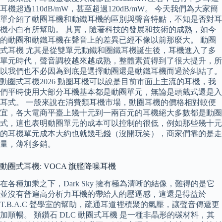
耳機超過110dB/mW，甚至超過120dB/mW。 今天我們為大家簡
單介紹了動圈耳機和動鐵耳機的區別與聲音特點，不知是否對耳
機小白有所幫助。 其實，隨著科技的發展和技術的成熟，如今
的動圈和動鐵耳機在聲音上的差異已經不像以前那麼大。 動圈
式耳機 尤其是從雙單元動鐵和圈鐵耳機誕生後，耳機進入了多
單元時代，聲音調校越來越成熟，整體素質得到了很大提升，所
以我們也不必因為到底是選擇動圈還是動鐵耳機而過於糾結了。
動圈式耳機2026 動圈耳機可以說是目前市面上主流的耳機，我
們平時使用大部分耳機基本都是動圈單元，無論是頭戴式還是入
耳式。 一般來說在消費類耳機市場，動圈耳機的價格相對較便
宜，各大電商平臺上幾十元到一兩百元的耳機絕大多數都是動圈
式，這也表明動圈單元的成本可以控制的很低，例如那些幾十元
的耳機單元成本大約也就幾毛錢（沒開玩笑），商家們靠的是走
量，薄利多銷。
動圈式耳機: VOCA 旗艦降噪耳機
在各種加乘之下，Dark Sky 擁有極為清晰的結像，難得的是它
並沒有普遍高分析力耳機的帶給人的壓逼感，這還是得益於
T.B.A.C 聲學室的幫助，疏通耳道裡積聚的氣壓，讓聲音傳遞更
加順暢。 類鑽石 DLC 動圈式耳機 是一種非晶形的碳材料，其