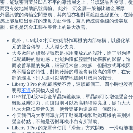
密，能緊密附著於凹凸不平的導體層之上，並填滿晶界空隙，從
而更有效地輔助訊號傳輸。 此外，沉金層一般都比鍍金層厚，
外層訊號的傳輸空間更廣，其內阻亦相對電鍍鍍金線更低，在聽
感上能反映出更好的速度與延伸性，兼具傳統鍍金線的優美底
韻，這也是沉金工藝在聲音上的最大改善。
此外，UM以3D打印技術製作耳機的內部結構，以優化單
元的聲音傳導，大大減少失真。
大多廠商的旗艦型號都是採用開放式的設計，除了能夠降
低配戴時的壓迫感，也能夠降低腔體對於振膜的影響，進
而改善單體的失真，細節通常會比較多，但開放式耳機因
為不隔音的特性，對於聆聽的環境會有較高的需求，在安
靜的環境下別人還可以清楚地聽到耳機內的聲音。
Liberty 3 Pro 的配戴感受不差，連續戴個三、四小時也沒有
明顯
不適
或異物入侵感。
OH5採用4股24芯全單晶銅鍍銀線，單晶銅可以增強聲音分
離度及辨別力，而鍍銀則可以為高頻增添亮度，從而大大
地大大降低聲音失真，使音樂能夠還原每一個節拍。
今天我們為大家簡單介紹了動圈耳機和動鐵耳機的區別與
聲音特點，不知是否對耳機小白有所幫助。
Liberty 3 Pro 的充電盒使用「滑蓋」方式開啟，一滑就能推