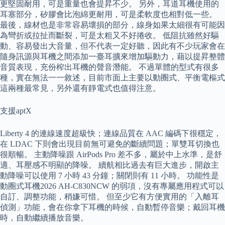
更堅固耐用，可是重量也會提昇不少。 另外，耳道耳機使用的
耳塞部分，矽膠會比泡綿更耐用，可是柔軟度也相對低一些。
最後，線材也是非常容易壞損的部分，線身如果太細很有可能因
為彎折或拉扯而斷裂，可是太粗又不好捲收。 低阻抗雖然好驅
動、容易發出大音量，但不代表一定好聽，因此有不少玩家會在
隨身訊源與耳機之間添加一臺耳擴來增加驅動力，藉以提昇整體
音質表現，充份榨出耳機的聲音潛能。 不過單體的型式有很多
種，實在無法一一敘述，目前市面上主要以動圈式、平衡電樞式
這兩種最常見，另外還有靜電式也值得注意。
支援aptX
Liberty 4 的連線速度超級快；連線品質在 AAC 編碼下很穩定，
在 LDAC 下則會出現目前無可避免的斷續問題；單雙耳切換也
很順暢。 主動降噪跟 AirPods Pro 差不多，屬於中上水準，是舒
適、耳壓感不明顯的降噪。 續航相比過去有巨大進步，開啟主
動降噪可以使用 7 小時 43 分鐘；關閉則有 11 小時。 功能性是
動圈式耳機2026 AH-C830NCW 的弱項，沒有專屬應用程式可以
自訂、調整功能，稍嫌可惜。 但至少它有方便實用的「入離耳
偵測」功能，會在你拿下耳機的時候，自動暫停音樂；戴回耳機
時，自動繼續播放音樂。