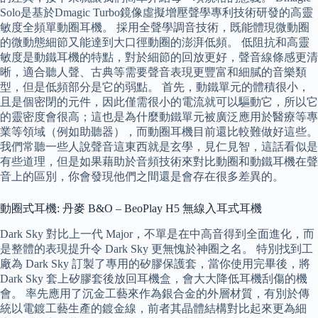
Solo是基於Dmagic Turbo鏡像虛擬增壓聲學專利技術研發的高靈
敏度全頻單動圈耳機。 採用全聲學調音技術，既能體現微動圈
的微動態細節又能達到大口徑動圈的澎湃低頻。 低阻抗和高靈
敏度是動鐵耳機的特點，對於細節的回放更好，聲音線條感更清
晰，適合聽人聲、古典等需要聲音表現更豐富和細膩的音樂類
型，但是低頻部分是它的弱點。 首先，動鐵單元的體積很小，
且是個密閉的元件，因此僅需很小的電流就可以驅動它，所以它
的靈密度會很高；這也是為什麼動鐵單元被廣泛應用於醫療等專
業等領域（例如助聽器），而動圈耳機目前還比較難做好這些。
我們常聽一些人說聲音這東西就是玄學，見仁見智，這話看似是
有些道理，但是如果藉助於音頻技術來對比動圈和動鐵耳機在聲
音上的區別，你會發現他們之間還是會存在很多差異的。
動圈式耳機: 丹麥 B&O – BeoPlay H5 無線入耳式耳機
Dark Sky 對比上一代 Major，不單是在中高音得到全面進化，而
是整體的表現提升令 Dark Sky 更無愧於神圈之名。 特別找到工
廠為 Dark Sky 訂製了專用的矽膠保護套，當你使用完畢後，將
Dark Sky 套上矽膠套後放回耳機盒，會大大降低耳機刮傷的機
會。 率先應用了沉金工藝來作為銀合金的外層材質，有別於傳
統以電鍍工藝生產的鍍金線，前者其晶體結構對比起來更為細