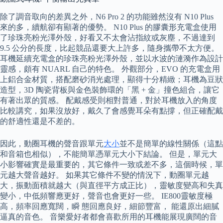
除了調音取向的差異之外，N6 Pro 2 的功能雖然沒有 N10 Plus
來的多，續航卻有顯著的優勢。 N10 Plus 的膠囊形充電盒使用
了珍珠亮粉光澤外殼，好看又不太會沾指紋或灰塵，不過達到
9.5 公分的長度，比起競品還要大上許多，隨身攜帶不太方便。
耳機延續充電盒的珍珠亮粉光澤外殼，並以水波的漣漪作為設計
靈感，頗有 NUARL 自己的特色。 外觀部分，EVO 的充電盒用
上鋁合金材質，搭配磨砂消光處理，顯得十分精緻；耳機為豆狀
造型，3D 陶瓷背板與金色裝飾環的「黑 + 金」撞色組合，讓它
有著出眾的質感。 配戴感受則相對普通，對於耳機放入的角度
比較講究，如果沒放好，戴久了會感覺耳朵有點撐，但正確配戴
的舒適性還是不差的。
因此，動圈耳機的聲音跟單元
大小
並不是簡單的線性關係（這點
和音箱也相似），不能簡單憑單元大小下結論。 但是，單元大
小影響確實是最重要的，其它條件一致或差不多，這個時候，單
元越大聲音越好。 如果其它條件不變的情況下，動圈單元越
大，振動面積就越大（與直徑平方成正比），靈敏度變高和失真
變小，中低頻響應更好，聲音也會更好一些。 IE800靈敏度極
高，頻率回應寬闊，瞬 態回應良好，細節豐富， 能還原出細膩
逼真的音色。 音樂愛好者都會喜歡所用的耳機能展現廣闊的音