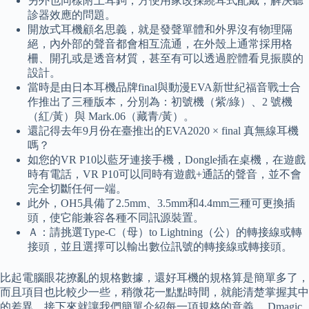
另外也同樣附上耳鉤，方便用家改採繞耳式配戴，解決聽
診器效應的問題。
開放式耳機顧名思義，就是發聲單體和外界沒有物理隔
絕，內外部的聲音都會相互流通，在外殼上通常採用格
柵、開孔或是透音材質，甚至有可以透過腔體看見振膜的
設計。
當時是由日本耳機品牌final與動漫EVA新世紀福音戰士合
作推出了三種版本，分別為：初號機（紫/綠）、2 號機
（紅/黃）與 Mark.06（藏青/黃）。
還記得去年9月份在臺推出的EVA2020 × final 真無線耳機
嗎？
如您的VR P10以藍牙連接手機，Dongle插在桌機，在遊戲
時有電話，VR P10可以同時有遊戲+通話的聲音，並不會
完全切斷任何一端。
此外，OH5具備了2.5mm、3.5mm和4.4mm三種可更換插
頭，使它能兼容各種不同訊源裝置。
Ａ：請挑選Type-C（母）to Lightning（公）的轉接線或轉
接頭，並且選擇可以輸出數位訊號的轉接線或轉接頭。
比起電腦眼花撩亂的規格數據，還好耳機的規格算是簡單多了，
而且項目也比較少一些，稍微花一點點時間，就能清楚掌握其中
的差異，接下來就讓我們簡單介紹每一項規格的意義。 Dmagic