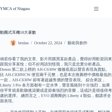
Skip
to
YMCA of Niagara
content
動圈式耳機10大著數
benlau
October 22, 2024
藝術與創作
倘若你看了我的文章、影片而購買某款產品，覺得好用歡迎回來
跟我分享喜悅；但不好用請別怪我，我只是忠實分析產品。
Denon 第二款上榜的 AH-C630W 徹徹底底以聲音表現為賣點。
比 AH-C830NCW 便宜兩千元整，也是本次推薦榜中價格最低的
一款，AH-C630W 卻有著超越售價的聲音表現。 綜合來說，
Liberty 3 Pro 各方面都有一定水準，聲音風格則十分強烈，如果
你平常就喜歡聽搖滾樂或是節奏強烈的音樂，這或許是很值得考
慮的選擇。 總而言之，EVO 跟剛剛的 Liberty 4 類似，都講求全
面表現。