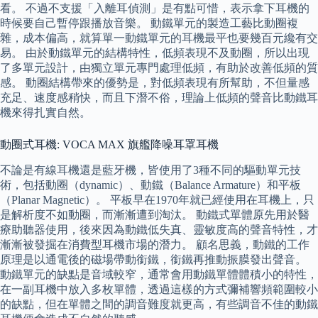
看。 不過不支援「入離耳偵測」是有點可惜，表示拿下耳機的
時候要自己暫停跟播放音樂。 動鐵單元的製造工藝比動圈複
雜，成本偏高，就算單一動鐵單元的耳機最平也要幾百元纔有交
易。 由於動鐵單元的結構特性，低頻表現不及動圈，所以出現
了多單元設計，由獨立單元專門處理低頻，有助於改善低頻的質
感。 動圈結構帶來的優勢是，對低頻表現有所幫助，不但量感
充足、速度感稍快，而且下潛不俗，理論上低頻的聲音比動鐵耳
機來得扎實自然。
動圈式耳機: VOCA MAX 旗艦降噪耳罩耳機
不論是有線耳機還是藍牙機，皆使用了3種不同的驅動單元技
術，包括動圈（dynamic）、動鐵（Balance Armature）和平板
（Planar Magnetic）。 平板早在1970年就已經使用在耳機上，只
是解析度不如動圈，而漸漸遭到淘汰。 動鐵式單體原先用於醫
療助聽器使用，後來因為動鐵低失真、靈敏度高的聲音特性，才
漸漸被發掘在消費型耳機市場的潛力。 顧名思義，動鐵的工作
原理是以通電後的磁場帶動銜鐵，銜鐵再推動振膜發出聲音。
動鐵單元的缺點是音域較窄，通常會用動鐵單體體積小的特性，
在一副耳機中放入多枚單體，透過這樣的方式彌補響頻範圍較小
的缺點，但在單體之間的調音難度就更高，有些調音不佳的動鐵