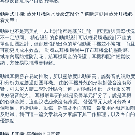
耳機便會造成不自然的聽感。
動圈式耳機: 藍牙耳機防水等級怎麼分？選購運動用藍牙耳機必
看文章！
動圈也不是完美的，以上討論都是基於理論，但理論與實際狀況
不一定想同。 精心設計的多動鐵設計可以輕易勝過設計不佳的
單個動圈設計，但創建性能出色的單個動圈耳機並不複雜，而且
可能更具成本效益。 動圈式耳機 時尚牛仔布耳機盒抗壓耐磨、
絨布內層防撞防刮花，給耳機周全的保護，耳機和配件輕鬆收
納，方便易取攜帶更輕鬆。
動鐵耳機勝在易於推動，所以靈敏度比動圈高，論聲音的細緻度
和分析力遠勝過動圈耳機。 由於耳機外殼的形狀對聲音沒有影
響，可以依人體工學設計貼合耳道，能夠戴得 fit，既舒服又有
良好隔音能力。 耳機最重要的就是發聲單元部分了，說是耳機
的心臟命脈，這個說法絲毫沒有誇張。 發聲單元大致可分為 4
個種類，包括動圈、動鐵、靜電及平面震膜，最常用的就是動圈
及動鐵，我們這一篇文章就為大家講下其工作原理，以及各自的
優缺點。
動圈式耳機: 平衡輸出見真章