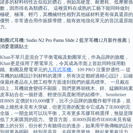
諸多的材料特性近似似於鑽石，例如高硬度、耐磨耗、低摩擦係
數，因而得名為類鑽石。 這種質料在成熟的工藝下能同時做到
極硬、極薄、輕巧，其機械特性相對其他碳材料更有保真還原的
優勢，非常適合用作振膜導體，能有效地強化單元的音訊還原能
力。
動圈式耳機: Sudio N2 Pro Pamu Slide 2 藍牙耳機12月新作推薦｜
消委選購貼士
Khan不單只是混合了平衡電樞及動圈單元，作為品牌的旗艦，
Khan更是採用了壓電單元 ，令其成為市面上首款同時採用動
鐵、動圈及壓電單元的
入耳式耳機
。 109 PRO 注重舒適性— 從
耳機的結構設計到材料的選擇，所有決定都經過精心設計，以確
保最終產品在人體工程學方面達到我們的最高標準。 一旦戴在
頭上，耳機就會變得不顯眼，我們更將胡桃木、鋅、錳鋼和純素
皮革結合在一個舒適、輕便但高度耐用的結構中。 Sennheiser
IE800S 定價於$10,000樓下，比不少品牌的旗艦作都平得多，規
格上雖然未見有大突破，但更完善的配套令它成為了IE800的完
全版，一開盒就可以玩平衡，又有更多耳膠耳棉選擇，無疑是降
低了大家購買的阻力。 聲音方面，IE800S與前作IE800未見有級
數上的分別，但分析力有聽得出的進步，如果用平衡傳輸的話分
別就更為明顯，特別是高音，去得更盡更放，聽起來更有活力。