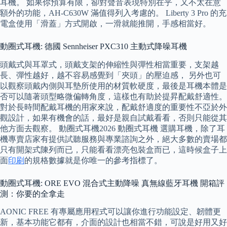
耳機。 如果你預算有限，卻對聲音表現特別在乎，又不太在意
額外的功能，AH-C630W 滿值得列入考慮的。 Liberty 3 Pro 的充
電盒使用「滑蓋」方式開啟，一滑就能推開，手感相當好。
動圈式耳機: 德國 Sennheiser PXC310 主動式降噪耳機
頭戴式與耳罩式，頭戴支架的伸縮性與彈性相當重要，支架越
長、彈性越好，越不容易感覺到「夾頭」的壓迫感， 另外也可
以觀察頭戴內側與耳墊所使用的材質軟硬度，最後是耳機本體是
否可以隨著頭型略微偏轉角度，這樣也有助於提昇配戴舒適性。
對於長時間配戴耳機的用家來說，配戴舒適度的重要性不亞於外
觀設計，如果有機會的話，最好是親自試戴看看，否則只能從其
他方面去觀察。 動圈式耳機2026 動圈式耳機 選購耳機，除了耳
機專賣店家有提供試聽服務與專業諮詢之外，絕大多數的賣場都
只有開架式陳列而已，只能看看漂亮包裝盒而已，這時候盒子上
面
印刷
的規格數據就是你唯一的參考指標了。
動圈式耳機: ORE EVO 混合式主動降噪 真無線藍牙耳機 開箱評
測：你要的全拿走
AONIC FREE 有專屬應用程式可以讓你進行功能設定、韌體更
新，基本功能它都有，介面的設計也相當不錯，可說是好用又好