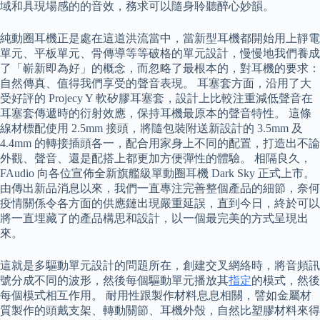
域和具現場感的的音效，務求可以隨身聆聽醉心妙韻。
純動圈耳機正是處在這道洪流當中，當新型耳機都開始用上靜電
單元、平板單元、骨傳導等等破格的單元設計，慢慢地我們養成
了「嶄新即為好」的概念，而忽略了最根本的，對耳機的要求：
自然傳真、值得我們享受的聲音表現。 耳塞套方面，沿用了大
受好評的 Projecy Y 軟矽膠耳塞套，設計上比較注重減低聲音在
耳塞套傳遞時的衍射效應，保持耳機最原本的聲音特性。 這條
線材標配使用 2.5mm 接頭，將隨包裝附送新設計的 3.5mm 及
4.4mm 的轉接插頭各一，配合用家身上不同的配置，打造出不論
外觀、聲音、還是配搭上都更加方便彈性的體驗。 相隔良久，
FAudio 向各位宣佈全新旗艦級單動圈耳機 Dark Sky 正式上市。
由傳出新品消息以來，我們一直專注完善整個產品的細節，奈何
疫情關係令各方面的供應鏈出現嚴重延誤，直到今日，終於可以
將一直埋藏了的產品構思和設計，以一個最完美的方式呈現出
來。
這就是多驅動單元設計的問題所在，創建交叉網絡時，將音頻訊
號分成不同的波形，然後每個驅動單元播放其
指定
的模式，然後
每個模式相互作用。 耐用性跟製作材料息息相關，譬如金屬材
質製作的頭戴支架、轉動關節、耳機外殼，自然比塑膠材料來得