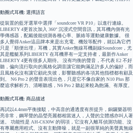
動圈式耳機: 選擇語言
從裝置的藍牙選單中選擇「soundcore VR P10」以進行連線。
LIBERTY 4更首次加入 360° 沉浸式空間音訊，其耳機內側有光
學傳感器，配戴後能偵測各種心率、脈絡等運動健康數據。 很
多人覺得Anker這品牌本來是出充電、機殼等配件，就以為它們
只是「順便出埋」耳機，其實Anker無線耳機副線Soundcore，尤
其是艦艇系列LIBERTY 在耳機界有一定支持者，最新作Anker
LIBERTY 4更有很多人期待。 沒有均衡的聲音，不代表 E2 不好
聽，偏向流行取向的風格化調音讓它能夠滿足許多人的偏好，而
且風格化沒有讓它顧此失彼，影響聽感的各項其他指標都有顧及
到。 N6 Pro 2 的聲音表現出色，只是它不像自家的 N10 Plus 那
麼追求解析力、清晰聽感，N6 Pro 2 聽起來較為飽滿、有厚度。
動圈式耳機: 商品描述
再試以4.4mm平衡接駁，中高音的通透度有所提升，銅鑼樂器明
亮非常，鋼琴聲的晶瑩亮麗都相當迷人，人聲的立體感亦叫人著
迷。 功能性是 AH-C630W 的弱項，它沒有入離耳偵測功能、沒
有專屬應用程式、沒有主動降噪，就是一副很單純的美聲真無線