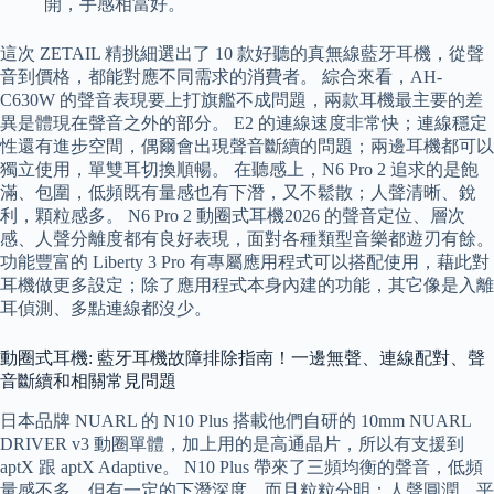
開，手感相當好。
這次 ZETAIL 精挑細選出了 10 款好聽的真無線藍牙耳機，從聲
音到價格，都能對應不同需求的消費者。 綜合來看，AH-
C630W 的聲音表現要上打旗艦不成問題，兩款耳機最主要的差
異是體現在聲音之外的部分。 E2 的連線速度非常快；連線穩定
性還有進步空間，偶爾會出現聲音斷續的問題；兩邊耳機都可以
獨立使用，單雙耳切換順暢。 在聽感上，N6 Pro 2 追求的是飽
滿、包圍，低頻既有量感也有下潛，又不鬆散；人聲清晰、銳
利，顆粒感多。 N6 Pro 2 動圈式耳機2026 的聲音定位、層次
感、人聲分離度都有良好表現，面對各種類型音樂都遊刃有餘。
功能豐富的 Liberty 3 Pro 有專屬應用程式可以搭配使用，藉此對
耳機做更多設定；除了應用程式本身內建的功能，其它像是入離
耳偵測、多點連線都沒少。
動圈式耳機: 藍牙耳機故障排除指南！一邊無聲、連線配對、聲
音斷續和相關常見問題
日本品牌 NUARL 的 N10 Plus 搭載他們自研的 10mm NUARL
DRIVER v3 動圈單體，加上用的是高通晶片，所以有支援到
aptX 跟 aptX Adaptive。 N10 Plus 帶來了三頻均衡的聲音，低頻
量感不多，但有一定的下潛深度，而且粒粒分明；人聲圓潤、平