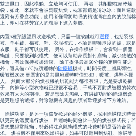
雙進風口，因此橫躺、立放均可使用。 再者，其附贈枕頭乾燥
袋，如此一來就不會被窩暖烘烘，枕頭卻還是冷冰冰；而且這款
還附有芳香盒功能，使用者僅需將助眠的精油滴在盒內的脫脂棉
上，即可在芬芳宜人的環境下進入夢鄉。
內置5種預設溫風吹送模式，只需一個按鍵就可
選擇
，包括羽絨
被、羊毛被、棉被、鞋、衣服模式，不論是哪種厚度的被，或是
衣服、鞋子都可以使用。 另外，在操作模板上，會看到一個塵
蟎鍵，只要按到此模式，便可以幫助家長對付塵蟎，減少致敏的
機會，有效保持被褥清潔。 除了提供最高60分鐘的定時功能之
外，還具備75℃持續運轉的
除塵蟎
模式，時間長度上頗具彈性。
暖被機2026 更厲害的是其風扇運轉時僅53dB，暖被、烘鞋不擾
人。 然而大部分的烘被機的烘乾能力都很有限，光是要烘乾襪
子、內褲等小型衣物就已經很不容易，千萬不要對烘被機的乾衣
效果有太大的期待。 若是想除去濕氣，有烘被功能的除濕機會
是更理想的選擇，對除濕機有興趣的讀者歡迎參考下方連結。
「除蟎功能」是另一項倍受歡迎的額外機能，採用除蟎模式時會
以更高的溫度進行烘被，且運轉時間會比一般的烘被模式長；若
是想要經常除蟎，勢必得注意除蟎模式的花費時間是否符合需
求。 烘被機不僅用來乾燥棉被，如果可以應用到烘鞋、除蟎等