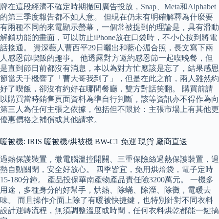
牌在這段經濟不確定時期撤回廣告投放，Snap、Meta和Alphabet
的第三季度報告都不如人意。 但現在仍未有明確解釋為什麼要
有兩種不同的來電顯示螢幕，一個常被提到的理論是，具有滑動
解鎖功能的畫面，可以防止iPhone放在口袋時，不小心按到將電
話接通。 資深藝人曹西平29日曬出和藍心湄合照，長文寫下兩
人感恩節喫飯的趣事。 他透露對方邀約感恩節一起喫晚餐，但
是直到節日前都沒有消息，本以為對方忙應該是忘了，結果感恩
節當天手機響了「曹大哥我到了」，但是在此之前，兩人雖然約
好了喫飯，卻沒有約好在哪間餐廳，雙方對話笑翻。 購買前請
以購買當時銷售頁面資料為準自行判斷，該等資訊亦不得作為向
第三人為任何主張之依據，包括但不限於：主張市場上有其他更
優惠價格之補償或其他請求。
暖被機: IRIS 暖被機/烘被機 BW-C1 免運 現貨 廠商直送
過熱保護裝置，微電腦溫控開關、三重保險絲過熱保護裝置，過
熱自動關閉，安全好放心。 四季皆宜，免用烘焙袋，電子定時
15-180分鐘。 產品投保華南產物產品責任險3200萬元。 一機多
用途，多種身分的好幫手，烘熱、除蟎、除溼、除黴，電暖去
味。 而且操作介面上除了有暖被快捷鍵，也特別針對不同衣料
設計運轉流程，無須調整溫度或時間，任何衣料烘乾都能一鍵搞