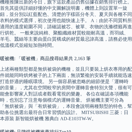
機種推陳出新的今日，旗下這款產品仍舊佔據在銷售排行榜上。
首先其提供詳細好懂的中文圖解說明書，機體上則設置單一旋
鈕，並分別以紅藍配色、清楚的字樣區分冬天、夏天與各種不同
衣料的模式選擇，初次使用也能快速上手。 A：由於不同質料所
適用的溫度範圍不同，請確認被芯、被單、衣物的洗滌標籤再進
行烘乾。 一般來說純棉、聚酯纖維材質較能耐高溫，而羽絨、
羊毛、蠶絲等主要由蛋白質構成的材質最忌諱高溫，請務必使用
低溫模式並縮短加熱時間。
暖被機: 「暖被機」商品搜尋結果共 2,163 筆
上述兩種類型都是無烘被袋的機種，並且只要裝上烘衣專用的配
件就能同時烘烤被子的上下兩面，無須繁複的安裝手續就能迅速
打造舒適的睡眠環境。 另一個容易被忽略的細節便是「運轉時
的音量」，尤其在空間較窄的房間中運轉音會特別大聲，很有可
能會影響家人對話或者觀看電視的樂趣。 各位在確認各項機能
時，也別忘了注意每個模式的運轉音量。 烘被機主要可分為
「無烘被袋」與「有烘被袋」，本段會說明兩種類型的特色，幫
助各位挑選出最符合日常習慣的設計。 MITSUBISHI 三菱：日
本原裝 新智能烘被機 雅典白 AD-E103TW-W。
暖被機: 品牌烘被機推薦排行Top10