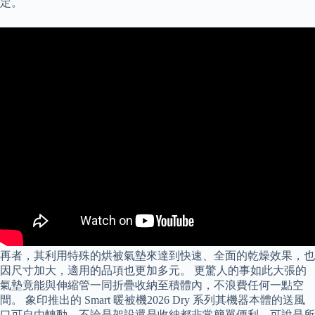
定。
再者，其利用特殊的烘被氣墊來達到快速、全面的乾燥效果，也
因尺寸加大，適用的品項也更加多元。 更驚人的事如此大張的
氣墊竟能與伸縮管一同折疊收納至積體內，不浪費任何一點空
間。 象印推出的 Smart 暖被機2026 Dry 系列其機器本體的送風
口可自由轉動，不論是架設還是收納都非常簡單便利，可說是所