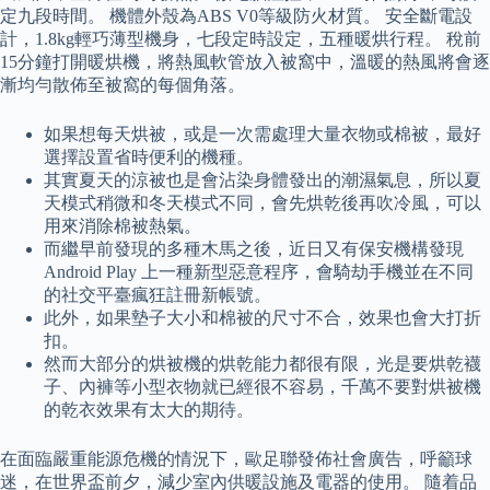
定九段時間。 機體外殼為ABS V0等級防火材質。 安全斷電設
計，1.8kg輕巧薄型機身，七段定時設定，五種暖烘行程。 稅前
15分鐘打開暖烘機，將熱風軟管放入被窩中，溫暖的熱風將會逐
漸均勻散佈至被窩的每個角落。
如果想每天烘被，或是一次需處理大量衣物或棉被，最好
選擇設置省時便利的機種。
其實夏天的涼被也是會沾染身體發出的潮濕氣息，所以夏
天模式稍微和冬天模式不同，會先烘乾後再吹冷風，可以
用來消除棉被熱氣。
而繼早前發現的多種木馬之後，近日又有保安機構發現
Android Play 上一種新型惡意程序，會騎劫手機並在不同
的社交平臺瘋狂註冊新帳號。
此外，如果墊子大小和棉被的尺寸不合，效果也會大打折
扣。
然而大部分的烘被機的烘乾能力都很有限，光是要烘乾襪
子、內褲等小型衣物就已經很不容易，千萬不要對烘被機
的乾衣效果有太大的期待。
在面臨嚴重能源危機的情況下，歐足聯發佈社會廣告，呼籲球
迷，在世界盃前夕，減少室內供暖設施及電器的使用。 隨着品