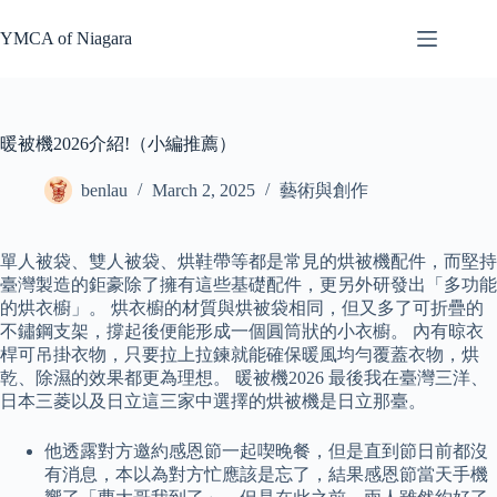
Skip
to
YMCA of Niagara
content
暖被機2026介紹!（小編推薦）
benlau
March 2, 2025
藝術與創作
單人被袋、雙人被袋、烘鞋帶等都是常見的烘被機配件，而堅持
臺灣製造的鉅豪除了擁有這些基礎配件，更另外研發出「多功能
的烘衣櫥」。 烘衣櫥的材質與烘被袋相同，但又多了可折疊的
不鏽鋼支架，撐起後便能形成一個圓筒狀的小衣櫥。 內有晾衣
桿可吊掛衣物，只要拉上拉鍊就能確保暖風均勻覆蓋衣物，烘
乾、除濕的效果都更為理想。 暖被機2026 最後我在臺灣三洋、
日本三菱以及日立這三家中選擇的烘被機是日立那臺。
他透露對方邀約感恩節一起喫晚餐，但是直到節日前都沒
有消息，本以為對方忙應該是忘了，結果感恩節當天手機