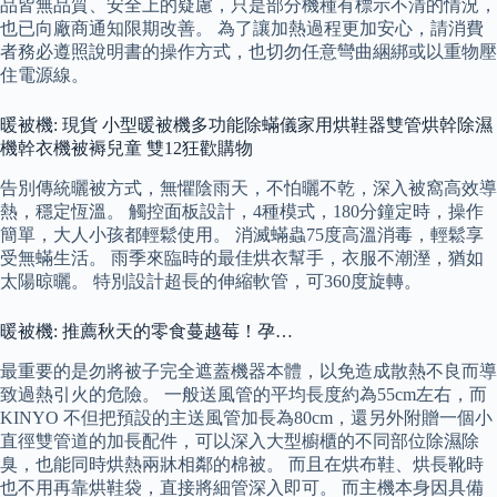
品皆無品質、安全上的疑慮，只是部分機種有標示不清的情況，
也已向廠商通知限期改善。 為了讓加熱過程更加安心，請消費
者務必遵照說明書的操作方式，也切勿任意彎曲綑綁或以重物壓
住電源線。
暖被機: 現貨 小型暖被機多功能除蟎儀家用烘鞋器雙管烘幹除濕
機幹衣機被褥兒童 雙12狂歡購物
告別傳統曬被方式，無懼陰雨天，不怕曬不乾，深入被窩高效導
熱，穩定恆溫。 觸控面板設計，4種模式，180分鐘定時，操作
簡單，大人小孩都輕鬆使用。 消滅蟎蟲75度高溫消毒，輕鬆享
受無蟎生活。 雨季來臨時的最佳烘衣幫手，衣服不潮溼，猶如
太陽晾曬。 特別設計超長的伸縮軟管，可360度旋轉。
暖被機: 推薦秋天的零食蔓越莓！孕…
最重要的是勿將被子完全遮蓋機器本體，以免造成散熱不良而導
致過熱引火的危險。 一般送風管的平均長度約為55cm左右，而
KINYO 不但把預設的主送風管加長為80cm，還另外附贈一個小
直徑雙管道的加長配件，可以深入大型櫥櫃的不同部位除濕除
臭，也能同時烘熱兩牀相鄰的棉被。 而且在烘布鞋、烘長靴時
也不用再靠烘鞋袋，直接將細管深入即可。 而主機本身因具備