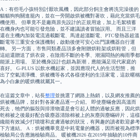
A：有些毛小孩特別討厭吹風機，因此部分飼主會將洗完澡後的
貓貓狗狗關進籠內，並在一旁開啟烘被機對著吹，藉此充當烘毛
機使用。 但畢竟不是廠商原先設計的正規用途，加上毛絮積蓄
在機身內也可能引發危險，並不建議讀者冒險誤用。 而且三洋
還在主機內加裝電流過載斷電、馬達超溫斷電、PTC發熱器超溫
斷電等三重安全保護機制，啟動後便可安心出門讓機器自行運
轉。 另一方面，市售同類產品頂多會附贈烘鞋架或烘鞋管，但
這組還贈送了烘衣袋，在陰雨不斷的冬季、潮濕悶熱的梅雨季都
能派上用場。 至於機身設計也頗為新潮，應能滿足現代家庭的
喜好。 G-PLUS 以飲水機起家，並因應現代人的生活型態，推
出了空氣清淨機、烘被機等各式各樣便利的生活家電，這款暱稱
為小白象的暖烘機就屬其一。
在這篇文章中，站長
整理
並挑選了網路上熱銷，以及網友推薦的
烘被機品牌，並針對各家產品逐一介紹。 即使塵蟎會因高溫而
死去，牠們的軀殼與排泄物還是會引起人體的過敏反應，因此烘
乾棉被之後最好配合吸塵器清除棉被上的灰塵與塵蟎碎片，這樣
纔能有效減少打噴嚏和皮膚過敏的狀況，有興趣的讀者歡迎參考
下方連結。 A：烘被機畢竟是中耗電量的機器，因而被視為標準
檢驗局公告應施檢驗商品。 暖被機2026 在2019年抽驗的10件商