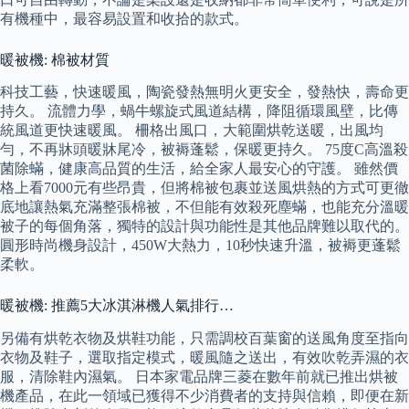
有機種中，最容易設置和收拾的款式。
暖被機: 棉被材質
科技工藝，快速暖風，陶瓷發熱無明火更安全，發熱快，壽命更
持久。 流體力學，蝸牛螺旋式風道結構，降阻循環風壁，比傳
統風道更快速暖風。 柵格出風口，大範圍烘乾送暖，出風均
勻，不再牀頭暖牀尾冷，被褥蓬鬆，保暖更持久。 75度C高溫殺
菌除蟎，健康高品質的生活，給全家人最安心的守護。 雖然價
格上看7000元有些昂貴，但將棉被包裹並送風烘熱的方式可更徹
底地讓熱氣充滿整張棉被，不但能有效殺死塵蟎，也能充分溫暖
被子的每個角落，獨特的設計與功能性是其他品牌難以取代的。
圓形時尚機身設計，450W大熱力，10秒快速升溫，被褥更蓬鬆
柔軟。
暖被機: 推薦5大冰淇淋機人氣排行…
另備有烘乾衣物及烘鞋功能，只需調校百葉窗的送風角度至指向
衣物及鞋子，選取指定模式，暖風隨之送出，有效吹乾弄濕的衣
服，清除鞋內濕氣。 日本家電品牌三菱在數年前就已推出烘被
機產品，在此一領域已獲得不少消費者的支持與信賴，即便在新