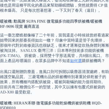
是幾年前一次跟某個人聊過天，發現站在舞臺上光鮮亮麗的人背
後也是用這種平民化的產品來幫助睡眠體驗，突然就覺得 CP 值
根本爆高。 只是每次想著想著，一下又到了春天（遠目）。
暖被機: 勳風牌 SUPA FINE 微電腦多功能四季烘被機/暖被機
HF-9696 現貨 廠商直送
這一臺怎麼瞧都像極了二十年前，當我還是小時候就曾經看過家
姐帶回來的那臺長得如出一轍？ 印象中當時還是管子先壞掉，
那個年代對於維修資訊也很缺乏，後來才逐漸從吹熱身體到漸漸
被淘汰掉。 SANLUX 臺灣三洋：日本專利技術多功能烘被機
(FK-T3MA)。 烘被袋，採用雙十字形送風管，共8個出風口。 市
面上產品玲瑯滿目，在眾多品牌中不知道
如何選
購烘被機嗎？
出風口還附贈防塵蓋，進風口則可拆開以吸塵器清潔濾網，有助
維護空氣品質。 三菱電機出品的烘被機特別著重於烘乾被子的
效果，所有機種均搭配烘被袋，暖被與殺蟎的能力值得期待。
目前共有三種價位不一的型號，其中又以擁有包覆式烘被袋的
AD-X80 最受歡迎。
暖被機: HERAN禾聯 微電腦多功能乾燥機烘被烘鞋機 HQD-
05DH010