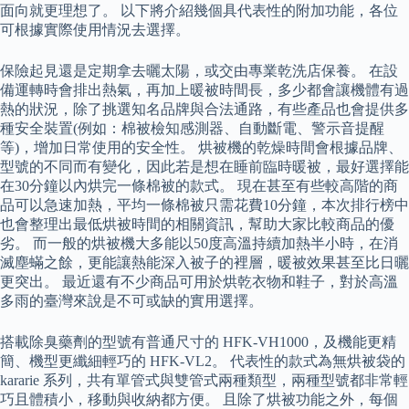
面向就更理想了。 以下將介紹幾個具代表性的附加功能，各位
可根據實際使用情況去選擇。
保險起見還是定期拿去曬太陽，或交由專業乾洗店保養。 在設
備運轉時會排出熱氣，再加上暖被時間長，多少都會讓機體有過
熱的狀況，除了挑選知名品牌與合法通路，有些產品也會提供多
種安全裝置(例如：棉被檢知感測器、自動斷電、警示音提醒
等)，增加日常使用的安全性。 烘被機的乾燥時間會根據品牌、
型號的不同而有變化，因此若是想在睡前臨時暖被，最好選擇能
在30分鐘以內烘完一條棉被的款式。 現在甚至有些較高階的商
品可以急速加熱，平均一條棉被只需花費10分鐘，本次排行榜中
也會整理出最低烘被時間的相關資訊，幫助大家比較商品的優
劣。 而一般的烘被機大多能以50度高溫持續加熱半小時，在消
滅塵蟎之餘，更能讓熱能深入被子的裡層，暖被效果甚至比日曬
更突出。 最近還有不少商品可用於烘乾衣物和鞋子，對於高溫
多雨的臺灣來說是不可或缺的實用選擇。
搭載除臭藥劑的型號有普通尺寸的 HFK-VH1000，及機能更精
簡、機型更纖細輕巧的 HFK-VL2。 代表性的款式為無烘被袋的
kararie 系列，共有單管式與雙管式兩種類型，兩種型號都非常輕
巧且體積小，移動與收納都方便。 且除了烘被功能之外，每個