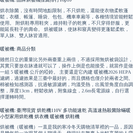
烘衣除菌，沒有時間地點限制，不只烘乾，還能使衣物柔軟蓬
鬆，衣櫃、帳篷、睡袋、包包、機車車廂等，各種情境皆能輕鬆
使用。 附烘鞋專用鞋夾，維持鞋子的乾爽，不只穿得舒服，更
能延長鞋子的壽命。 烘被暖牀，使牀和寢具變得更蓬鬆柔軟，
單人牀、雙人牀皆適用。
暖被機: 商品分類
雖然日立的重量比另外兩臺重上兩倍，不過採用無烘被袋設計，
其實只要放在牀邊就可以了，操作上倒是也能接受，就當作是做
一組 5 暖被機 公斤的啞鈴。 主要還是它內建 暖被機2026 HEPA
濾網，過濾效果是三臺中最好的，而且價格也僅介於兩者之間。
棉被檢知感測器，抗過敏源濾網，均溫受熱，出風管角度自由調
整，厚度13cm，輕鬆收納，附集線盒，2.6m長電源線，自行選
擇運轉時間。
暖被機: 臺灣現貨 烘乾機110V 多功能速乾 高溫速熱殺菌除蟎暖
小型家用烘乾機 烘衣機 暖被機 烘鞋機
烘被機（暖被機）一直是我的寒冷冬天購物清單裡的一品，原因