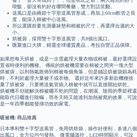
響了「曹大哥我到了」，但是在此之前，兩人雖然約好了
喫飯，卻沒有約好在哪間餐廳，雙方對話笑翻。
送風口是由兩節十字形送風管形成，再加上60cm軟管之長
度，能深入棉被中心送風。
所以選購前要先測量牀墊和棉被的尺寸，再選擇合適的大
小。
烘被袋，採用雙十字形送風管，共8個出風口。
匯聚進口大牌，精選全球優質產品，考拉自營正品保障。
如果想每天烘被，或是一次需處理大量衣物或棉被，最好選擇設
置省時便利的機種。 傳統的烘被機需要在棉被之間夾一塊大型
烘被袋，以利熱氣散佈到棉被每個角落，但是鋪設烘被袋頗為耗
時，不利於處理大量被子或衣物。 還好近年來許多新款機種捨
棄了烘被袋，只要將送氣管插入棉被中就可以直接開始烘乾。
烘被機不但能解決棉被曬不乾的問題，在潮濕、陰雨的季節裡還
能取代日曬進行除蟎，而冬天時又能達到加熱被窩的效果，可說
是一年四季都能發揮功效的家電。
暖被機: 商品推薦
日本專利雙十字型送風管，免用烘焙袋，操作好便利，多達八個
出風口，全方位均勻發熱。 微電腦溫控，LED時間顯示，可設