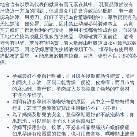
地會含有以汞為代表的微量有害元素在其中。 乳製品雖然沒有
汙染這一方面的問題，但過量食用是會導致胎兒肥胖。 老一輩
認為油漆、用剪刀、釘釘子等行為會驚嚇到胎神，導致寶寶有先
天性缺陷，如兔脣、胎記，因此禁止孕婦參與裝修事宜。 其實
剪刀或釘子都是銳利的危險物，使用不慎都會造成創傷，而裝修
工地往往較為凌亂及很多危險物品，孕婦確實不宜前往。 油漆
裡含有甲醛、苯等有害物質，若大量經由呼吸道吸收可致癌或致
胎兒異形，因此孕婦應避免接觸油漆類工作。 懷孕時有使用痠
痛貼布的需求，可能來自於肌肉拉傷、背痛、姿勢不良引起的疼
痛。
孕婦最好不要自行喫補，而且懷孕後期偏熱性體質，喫補
如同火上加油，容易口乾舌燥、便祕、皮膚癢；而且市售
的麻油雞、薑母鴨、羊肉爐大多都添加了燥熱的中藥材，
不適合孕婦喫。
坊間有許多孕婦不能喫螃蟹的原因，其中之一是螃蟹橫向
行走，若喫了會導致寶寶出生時胎位不正（打橫）。
為了媽媽及胎兒的安全，整個孕期最好都不該泡熱水，如
果想泡，可以泡到肚子以下過個癮就好。
孕婦可採用熱敷、按摩，不必非得靠痠痛貼布緩解痠痛，
如果孕婦有較嚴重的拉傷，也可用普拿疼、嗎啡類止痛藥