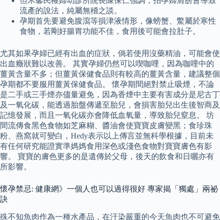
但禾馨民權婦幼診所院長陳保仁強調，拍孕婦肩膀會導致
流產的說法，純屬無稽之談。
孕期首先要避免腹瀉等損津液情形，像螃蟹、鱉屬於寒性
食物，若剛好腸胃功能不佳，食用後可能會拉肚子。
尤其如果孕婦已經有出血的症狀，倘若使用沒藥精油，可能會使
出血癥狀難以改善。 其實孕婦仍然可以喫咖哩，因為咖哩中的
薑黃含量不多；但薑黃保健食品則有較高的薑黃含量，建議整個
孕期都不要服用薑黃保健食品。 懷孕期間絕對禁止吸煙，不論
是二手或三手煙亦儘量避免，因為香煙中主要有害成分是尼古丁
及一氧化碳，能透過胎盤傳遞至胎兒，會損害胎兒出生後智商及
記憶發展，而且一氧化碳亦會降低血氧量，導致胎兒窒息。 坊
間流傳食黑色食物如芝麻糊、醬油會使寶寶皮膚變黑；食珍珠
粉、燕窩就可變白，Hedy表示以上傳言並無科學根據，目前未
有任何研究能證實準媽媽食用深色或淺色食物對寶寶膚色有影
響。 寶寶的膚色更多的是遺傳於父母，後天的飲食和日曬亦有
所影響。
懷孕禁忌: 健康網》一個人也可以過得很好 專家揭「獨處」兩祕
訣
殊不知魚肉作為一種水產品，在汙染嚴重的今天魚肉也不可避免