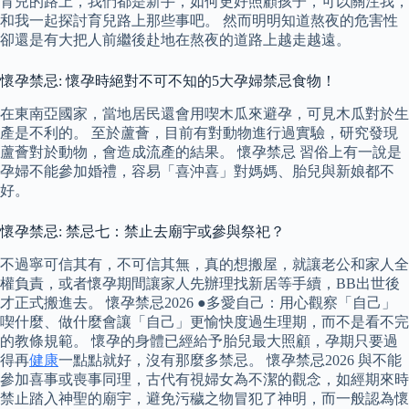
育兒的路上，我們都是新手，如何更好照顧孩子，可以關注我，
和我一起探討育兒路上那些事吧。 然而明明知道熬夜的危害性
卻還是有大把人前繼後赴地在熬夜的道路上越走越遠。
懷孕禁忌: 懷孕時絕對不可不知的5大孕婦禁忌食物！
在東南亞國家，當地居民還會用喫木瓜來避孕，可見木瓜對於生
產是不利的。 至於蘆薈，目前有對動物進行過實驗，研究發現
蘆薈對於動物，會造成流產的結果。 懷孕禁忌 習俗上有一說是
孕婦不能參加婚禮，容易「喜沖喜」對媽媽、胎兒與新娘都不
好。
懷孕禁忌: 禁忌七：禁止去廟宇或參與祭祀？
不過寧可信其有，不可信其無，真的想搬屋，就讓老公和家人全
權負責，或者懷孕期間讓家人先辦理找新居等手續，BB出世後
才正式搬進去。 懷孕禁忌2026 ●多愛自己：用心觀察「自己」
喫什麼、做什麼會讓「自己」更愉快度過生理期，而不是看不完
的教條規範。 懷孕的身體已經給予胎兒最大照顧，孕期只要過
得再
健康
一點點就好，沒有那麼多禁忌。 懷孕禁忌2026 與不能
參加喜事或喪事同理，古代有視婦女為不潔的觀念，如經期來時
禁止踏入神聖的廟宇，避免污穢之物冒犯了神明，而一般認為懷