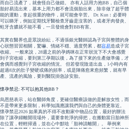
而自己流產了，就會怪自己做錯。 亦有人話用力抱BB，自己個
胎好易流出來，基本上用力都不會流個胎出來，除非做了超乎體
能的運動，拿起很重的物件，就可能會辛苦。 Dr. Kun︰必要時
可以睇牙，例如定期找牙醫檢查牙齒是沒害的，或者牙肉發炎、
蛀牙含膿就不能不看，一旦發燒會對BB有害。
其實在醫界也是眾說紛紜，不過張銀光醫師認為子宮與整體的身
心狀態習習相關，驚嚇、情緒不穩、過度勞累，都
容易
造成子宮
收縮。 一般來說，28週之前的孕媽咪在正常狀況下不大會感覺
到子宮收縮，要到第三孕期以後，為了接下來的生產做準備，才
會偶而感覺到子宮收縮的情況。 但若發現陰道出血，1小時內有
超過8次的肚子變硬或痛的頻率，或是陣痛愈來愈頻繁，就有早
產、流產的風險，要到醫院掛急診安胎。
懷孕禁忌: 不可以抱其他BB？
烏恩慈表示，站在醫師角度，更確信醫療該做的是解放女性，而
不是帶來更多限制，科學知識應讓我們與自己的身體更靠近。
懷孕禁忌2026 如果真的不得不改動家中物品位置，最好的辦法
除了讓孕婦離開現場外，還要拿乾淨的掃把，在搬動當日胎神所
在位置，輕輕掃過，並在心中默唸「胎神請離開」。 舉例來