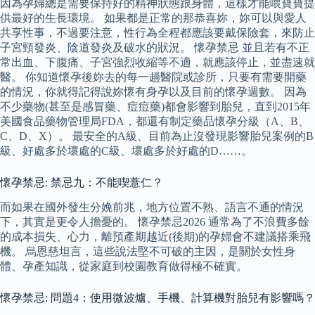
因為孕婦總是需要保持好的精神狀態跟身體，這樣才能喂寶寶提
供最好的生長環境。 如果都是正常的那恭喜妳，妳可以與愛人
共享性事，不過要注意，性行為全程都應該要戴保險套，來防止
子宮頸發炎、陰道發炎及破水的狀況。 懷孕禁忌 並且若有不正
常出血、下腹痛、子宮強烈收縮等不適，就應該停止，並盡速就
醫。 你知道懷孕後妳去的每一趟醫院或診所，只要有需要開藥
的情況，你就得記得說妳懷有身孕以及目前的懷孕週數。 因為
不少藥物(甚至是感冒藥、痘痘藥)都會影響到胎兒，直到2015年
美國食品藥物管理局FDA，都還有制定藥品懷孕分級（A、B、
C、D、X）。 最安全的A級、目前為止沒發現影響胎兒案例的B
級、好處多於壞處的C級、壞處多於好處的D……。
懷孕禁忌: 禁忌九：不能喫薏仁？
而如果在國外發生分娩前兆，地方位置不熟、語言不通的情況
下，其實是更令人擔憂的。 懷孕禁忌2026 通常為了不浪費多餘
的成本損失、心力，離預產期越近(後期)的孕婦會不建議搭乘飛
機。 烏恩慈坦言，這些說法堅不可破的主因，是關於女性身
體、孕產知識，從家庭到校園教育做得極不確實。
懷孕禁忌: 問題4：使用微波爐、手機、計算機對胎兒有影響嗎？