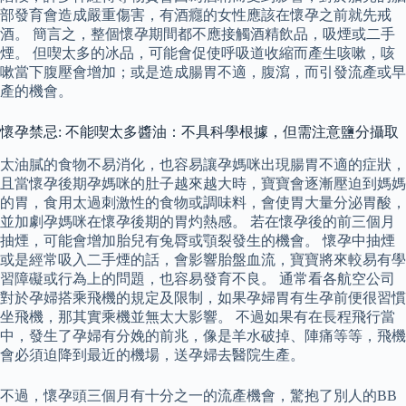
部發育會造成嚴重傷害，有酒癮的女性應該在懷孕之前就先戒
酒。 簡言之，整個懷孕期間都不應接觸酒精飲品，吸煙或二手
煙。 但喫太多的冰品，可能會促使呼吸道收縮而產生咳嗽，咳
嗽當下腹壓會增加；或是造成腸胃不適，腹瀉，而引發流產或早
產的機會。
懷孕禁忌: 不能喫太多醬油：不具科學根據，但需注意鹽分攝取
太油膩的食物不易消化，也容易讓孕媽咪出現腸胃不適的症狀，
且當懷孕後期孕媽咪的肚子越來越大時，寶寶會逐漸壓迫到媽媽
的胃，食用太過刺激性的食物或調味料，會使胃大量分泌胃酸，
並加劇孕媽咪在懷孕後期的胃灼熱感。 若在懷孕後的前三個月
抽煙，可能會增加胎兒有兔脣或顎裂發生的機會。 懷孕中抽煙
或是經常吸入二手煙的話，會影響胎盤血流，寶寶將來較易有學
習障礙或行為上的問題，也容易發育不良。 通常看各航空公司
對於孕婦搭乘飛機的規定及限制，如果孕婦胃有生孕前便很習慣
坐飛機，那其實乘機並無太大影響。 不過如果有在長程飛行當
中，發生了孕婦有分娩的前兆，像是羊水破掉、陣痛等等，飛機
會必須迫降到最近的機場，送孕婦去醫院生產。
不過，懷孕頭三個月有十分之一的流產機會，驚抱了別人的BB