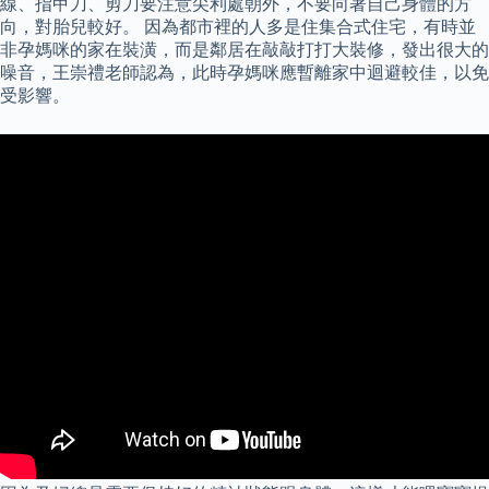
線、指甲刀、剪刀要注意尖利處朝外，不要向著自己身體的方
向，對胎兒較好。 因為都市裡的人多是住集合式住宅，有時並
非孕媽咪的家在裝潢，而是鄰居在敲敲打打大裝修，發出很大的
噪音，王崇禮老師認為，此時孕媽咪應暫離家中迴避較佳，以免
受影響。