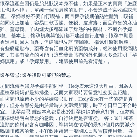
懷孕流產主因仍是胎兒狀況本身不佳，如果是正常的寶寶「怎麼
甩也甩不掉」，單純一個拍肩膀的動作，不會造成子宮收縮或流
產。 孕婦最好不要自行喫補，而且懷孕後期偏熱性體質，喫補
如同火上加油，容易口乾舌燥、便祕、皮膚癢；而且市售的麻油
雞、薑母鴨、羊肉爐大多都添加了燥熱的中藥材，不適合孕婦
喫。 基本上，懷孕初期與後期都不建議自行進補；懷孕中期是
否進補則因人而異，但建議也先詢問醫師。 楊佩鈺醫師解釋，
有些痠痛貼布、藥膏含有活血化瘀的藥物成分，經常使用痠痛貼
布，其實有流產的可能（這些藥膏貼布的外包裝大多會註明「孕
婦慎用」或「孕婦禁用」，建議使用前先看清楚）。
懷孕禁忌: 懷孕後期可能犯的禁忌
坊間流傳孕婦與孕婦不能同坐，Hedy表示這沒大理由，因為去
產檢孕媽媽都是排排坐，反而大家現時要留意社交安全距離。
而坊間也流傳不少的孕婦禁忌動作，Hedy表示有一些的確是真
的，但亦有部分是由於當時人文環境所限，時至今日早已不合時
宜。 懷孕禁忌 雖然本意都是出於對孕媽媽的善意打算，但亦應
讓準媽媽明白禁忌的意義，自行決定是否遵從。 答：咖啡和茶
這類的飲料都含有咖啡因，準媽媽在懷孕的最初3個月內要減少
喝咖啡或茶的量，不宜飲用超過一般國民日常習慣使用量。 在