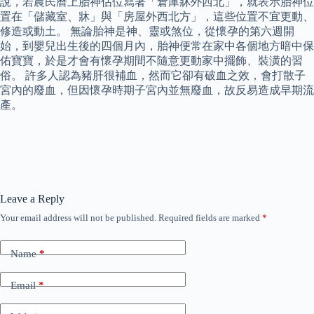
說，若農民曆上胎神佔位寫著「倉庫牀外西北」，就表示胎神位
置在「儲藏室、牀」與「房屋外西北方」，這些位置不宜更動、
修造或動土。 無論胎神是神、靈或煞位，從懷孕的第六週開
始，到嬰兒出生後的四個月內，胎神便常在家中各個地方暗中保
佑寶寶，於是才會有懷孕期間不隨意更動家中擺飾、裝潢的習
俗。 許多人認為豬肝很補血，然而它卻有破血之效，會打散子
宮內的廢血，但因懷孕時期子宮內並無廢血，故反易造成早期流
產。
Leave a Reply
Your email address will not be published.
Required fields are marked
*
Name
*
Email
*