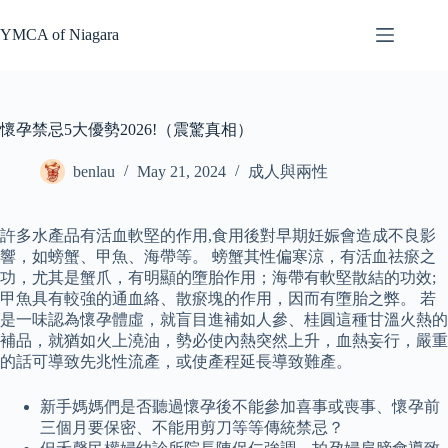
Skip
to
YMCA of Niagara
content
懷孕禁忌5大優勢2026!（震驚真相）
benlau
May 21, 2024
成人與兩性
許多水產品有活血軟堅的作用,食用後對早期妊娠會造成不良影
響，如螃蟹、甲魚、海帶等。 螃蟹其性偏寒涼，有活血祛瘀之
功，尤其是蟹爪，有明顯的墮胎作用；海帶有軟堅散結的功效;
甲魚具有較強的通血絡、散瘀塊的作用，因而有墮胎之弊。 若
是一味認為懷孕體虛，就盲目進補如人參、桂圓這種甘溫火熱的
補品，就猶如火上澆油，勢必使內熱突然上升，血熱妄行，嚴重
的話可導致先兆性流產，或使產程延長導致難產。
新手媽媽們是否聽過懷孕後不能參加喜事或喪事、懷孕前
三個月要保密、不能用剪刀等等傳統禁忌？