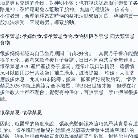
胎是男女交媾的產物，對神明不敬；也有說法認為廟宇聚集了各
路鬼神，孕婦應避免以驚動了胎神。 無論何種說法，信者有，
不信者無，合理解釋為古時候的祭祀活動繁縟冗長，孕婦體質一
般無法承受，容易過勞，導致胎動。
懷孕禁忌: 孕婦飲食,懷孕禁忌食物,食物與懷孕禁忌-四大類禁忌
食物
很多媽媽都認為自己坐月期間「冇啖好食」，其實月子餐亦能變
得多元化，參考50款產後月子食譜，日日不同菜式完全無難度。
懷孕禁忌2026 產婦產後身子虛弱，經常出現口淡情況，這個情
況可以飲用炒米茶及坐月補血湯水，滋陰提氣。 珍姐︰大肚婆
應該多休息，尤其BB未陀穩，搬屋、搬家俬好易動胎氣。 懷孕
禁忌2026 傳統上應該完全不搬屋，待BB出世後才搬，但現在好
多信教人士都不理會，覺得有神保佑，百無禁忌，禁止搬屋很多
餘。
懷孕禁忌: 懷孕禁忌
因此，就醫學的角度來說，張銀光醫師認為這項禁忌其實是有道
理的。 懷孕晚期是胎兒神經細胞與腦部大量發生溝通與聯結的
階段，許多神經傳導物質會因為酒精而受到影響，對於胎兒的腦