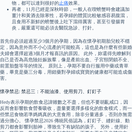
物，都可以達到很好的
止痛
效果。
再者，11月已經是深秋時節，一般人在喫螃蟹時會建議加
薑汁和黃酒去除寒性，若孕婦的體質比較敏感容易腹瀉，
且食用不新鮮的螃蟹後上吐下瀉得厲害，甚至引發腸胃
炎，嚴重還可能必須去醫院急診、打針。
首先你必須超過至少3個月的孕期，因為在懷孕初期胎兒較不穩
定，因為意外而不小心流產的可能較高，這也是為什麼有些新婚
夫婦會選擇超過3個月才報喜訊的原因。 此外，妳還得先瞭解到
自己是否為高危險妊娠族羣，像是產前出血、子宮頸閉鎖不全、
前置胎盤等等的情況。 原則上，孕期不要自行服用中藥或青草
藥，畢竟是藥三分毒，用錯藥對孕婦或寶寶的健康都可能造成傷
害。
懷孕禁忌: 禁忌三：不能油漆、使用剪刀、釘釘子
Hedy表示孕期的飲食忌諱雖數之不盡，但也不要胡亂戒口，因
反而會影響飲食營養吸收，盡量要選擇多樣化的飲食模式，而一
些禁忌食物若準媽媽真的大意食用，除非分量過多，否則亦無需
過分擔心。 懷孕禁忌2026 傳統民俗認為，釘釘子、縫針線、動
剪刀都會影響到胎神，導致生下有缺陷的孩子。 另外，使用針