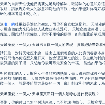
天蠍的自衛天性使他們需要先足夠瞭解妳，確認妳的心意和妳這個
攻略，請展現妳最大的誠意和對他的喜歡，他如果也對妳有好感
昧的概率還是比較小的。
這
唯一的
後果就是讓他們生氣，而你不會喜歡這樣的。 天蠍座
少用這個能力來陷害他人或做些奇技淫巧。 天蠍座雖然冷漠，
倔強，因此稍加責備他，就會不服輸的頂撞，如能接受前輩或朋
天蠍座愛上一個人: 天蠍男喜歡一個人的表現，實際經驗帶妳看
請記住，對於天蠍座來說，提出去廉價餐廳的人比廉價餐廳本身更
你質問他為何這麼久纔打來，他會理直氣壯的說，你生氣時我的
最算話的男子漢，只想給你最可靠最安全的幸福。 當然如果他
對於喜歡的人，天蠍座女生會非常的熱情，每天都有跟你聊不完
過於熱情的接觸。 天蠍男對於感情是很專情的，並沒有想像中
歡一個人，就是要給對方最好的一切，會計劃你和他的未來，為
天蠍座愛上一個人: 天蠍座真正對一個人動瞭心是什麼表現？
否則，你的付出也無非付諸東流，也不能讓他動心。 天蠍座愛上