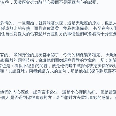
定交往，天蠍座會努力敞開心靈而不是隱藏內心的感受。
多情的。 一旦開始，就意味著永恆，這是天蠍座的原則，也是人
，變成無比的火熱，而且這種溫柔，隻為你準備著。 甚至在旁人
制住自己對愛人的佔有慾只要是對方的事情他們就會看得十分重
有的。 等到身邊的朋友都承認了，你們的關係纔算穩定。 天蠍
絲剝繭般的調查技術，會讓他們開始調查喜歡的對象的一切；無
相處時也是：看似不經意的閒聊，便是他們暗中試探你或挖掘你的
和「友誼直球」兩種解讀方式的文句，那是他在試探你到底喜不
他們的內心深處，認為言多必失，還是小心謹慎為好。 但是當
一個人 是否遇到你很喜歡對方，甚至想對方表露出喜歡的感情。