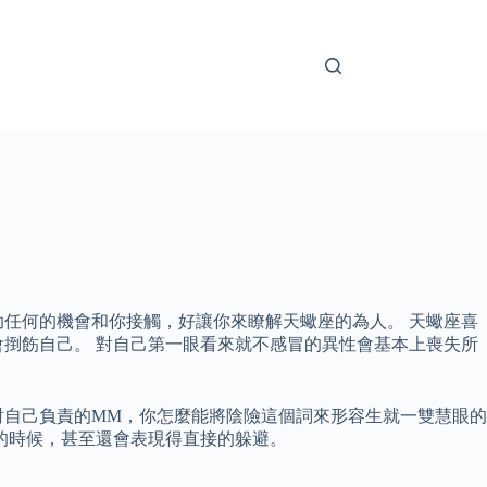
任何的機會和你接觸，好讓你來瞭解天蠍座的為人。 天蠍座喜
捯飭自己。 對自己第一眼看來就不感冒的異性會基本上喪失所
對自己負責的MM，你怎麼能將陰險這個詞來形容生就一雙慧眼的
信的時候，甚至還會表現得直接的躲避。