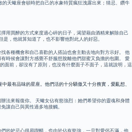
敵的天蠍座會頓時把自己的水象特質瘋狂洩露出來；猜忌、鑽牛
選擇用買醉的方式來度過心碎的日子，渴望藉由酒精來解除自己
 但是，他就算知道了，也不影響他對此人的好惡。
找各種機會和自己喜歡的人搭訕也會主動去地向對方示好。 他
有時候會讓對方感覺不舒服想脫離他們甜蜜又負擔的包圍。 愛
的面前，卻沒有了原則，也沒有什麼面子不面子，這就說明，這
座中最有品味的星座。他們活的十分驕傲又十分務實，愛亂想、
辦法來報復你。 天蠍女佔有慾強烈：她們希望你的靈魂和身體
避免讓自己與異性過多地接觸。
 他們的妒忌心很易喫醋，也由於佔有慾強，一旦對愛侶不滿，他