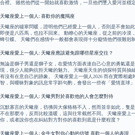
合裡。 雖然他們從一開始就喜歡激情，一旦他們墜入愛河並穩
天蠍座愛上一個人: 喜歡你的魔羯座
天蠍座的噓寒問暖，證明他們已經愛上一個人，否則是不會如此
即便是八匹馬，也拉不回來。 動瞭心的天蠍座，從之前的冷漠
蜂引蝶。 天蠍們在感情中一般都會表現得十分癡情他們很難剋
天蠍座愛上一個人: 天蠍座應該避免跟哪些星座交往？
無論是獅子男還是獅子女，在愛情方面表達自己心意的勇氣還是
現，很少人能夠抗拒天蠍的魅力。 天蠍座天生的偵探特質與抽
有沒有在意自己的跡象。 天蠍座愛上一個人2026 而在實際
智，與曖昧對象的訊息常字斟句酌，會發出一些有「愛情直球」
天蠍座愛上一個人: 天蠍男對於喜歡他的人會怎麼對待
沉默寡言的天蠍座，彷彿與大傢格格不入，然而並非如此，隻是
不在那麼冷，反而比較溫暖，這與往常截然不同。 天蠍座愛上
你，或者說你也在糾結對方對你的喜歡到底是什麼程度？
天蠍座愛上一個人: 金牛女對你心動的信號 喜歡一個人的表現