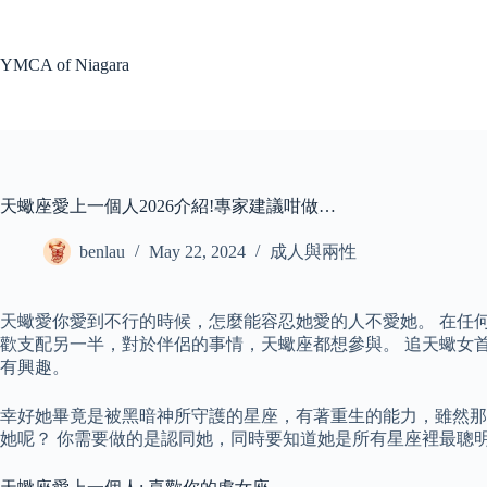
Skip
to
content
YMCA of Niagara
天蠍座愛上一個人2026介紹!專家建議咁做…
benlau
May 22, 2024
成人與兩性
天蠍愛你愛到不行的時候，怎麼能容忍她愛的人不愛她。 在任
歡支配另一半，對於伴侶的事情，天蠍座都想參與。 追天蠍女
有興趣。
幸好她畢竟是被黑暗神所守護的星座，有著重生的能力，雖然那
她呢？ 你需要做的是認同她，同時要知道她是所有星座裡最聰