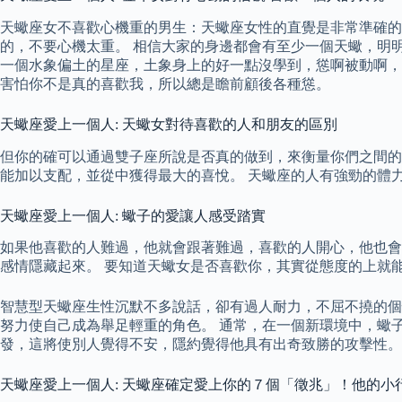
天蠍座女不喜歡心機重的男生：天蠍座女性的直覺是非常準確的
的，不要心機太重。 相信大家的身邊都會有至少一個天蠍，明
一個水象偏土的星座，土象身上的好一點沒學到，慫啊被動啊，
害怕你不是真的喜歡我，所以總是瞻前顧後各種慫。
天蠍座愛上一個人: 天蠍女對待喜歡的人和朋友的區別
但你的確可以通過雙子座所說是否真的做到，來衡量你們之間的
能加以支配，並從中獲得最大的喜悅。 天蠍座的人有強勁的體
天蠍座愛上一個人: 蠍子的愛讓人感受踏實
如果他喜歡的人難過，他就會跟著難過，喜歡的人開心，他也會
感情隱藏起來。 要知道天蠍女是否喜歡你，其實從態度的上就
智慧型天蠍座生性沉默不多說話，卻有過人耐力，不屈不撓的個
努力使自己成為舉足輕重的角色。 通常，在一個新環境中，蠍
發，這將使別人覺得不安，隱約覺得他具有出奇致勝的攻擊性。
天蠍座愛上一個人: 天蠍座確定愛上你的７個「徵兆」！他的小