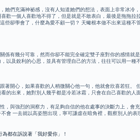
，她們充滿神祕感，沒有人知道她們的想法，表面上非常冰冷，
明喜歡一個人喜歡地不得了，但是就是不敢表白，最後是拖拖拉拉
這些卻學會了，什麼為愛不顧一切？ 天蠍根本做不出來這種不
關係有幾分可靠，然而你卻不能完全確定雙子座對你的感情就是
力，以及銳利的心思，並具有管理自己的方法，往往可以用一種
跟著開心，如果喜歡的人稍微關心他一句，他就會欣喜若狂。 
能看的出來，她對別人幾乎都是冷若冰霜，只會在自己喜歡的人
性，與強烈的洞察力，有足夠自信的他在處事的決斷力上，會充
子不會 一去就以高姿態出現，寧可謙虛在暗角裡，觀察別人的表
行為都在訴說著「我好愛你」！