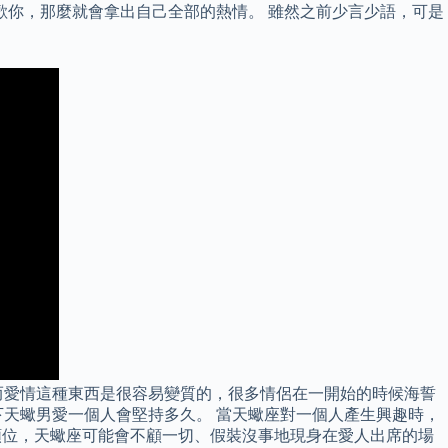
歡你，那麼就會拿出自己全部的熱情。 雖然之前少言少語，可是
而愛情這種東西是很容易變質的，很多情侶在一開始的時候海誓
天蠍男愛一個人會堅持多久。 當天蠍座對一個人產生興趣時，
第一順位，天蠍座可能會不顧一切、假裝沒事地現身在愛人出席的場