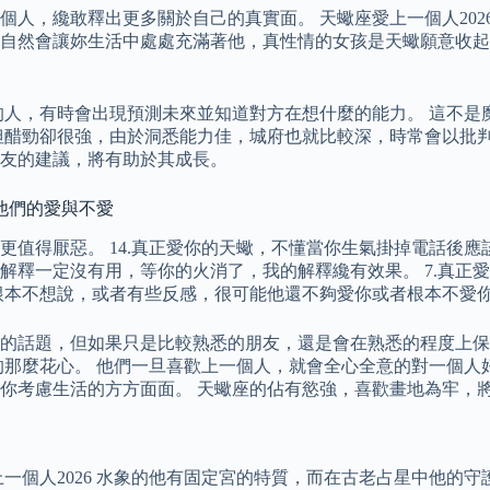
人，纔敢釋出更多關於自己的真實面。 天蠍座愛上一個人202
自然會讓妳生活中處處充滿著他，真性情的女孩是天蠍願意收起
的人，有時會出現預測未來並知道對方在想什麼的能力。 這不是
但醋勁卻很強，由於洞悉能力佳，城府也就比較深，時常會以批判
友的建議，將有助於其成長。
他們的愛與不愛
值得厭惡。 14.真正愛你的天蠍，不懂當你生氣掛掉電話後應
解釋一定沒有用，等你的火消了，我的解釋纔有效果。 7.真正
根本不想說，或者有些反感，很可能他還不夠愛你或者根本不愛
的話題，但如果只是比較熟悉的朋友，還是會在熟悉的程度上保
的那麼花心。 他們一旦喜歡上一個人，就會全心全意的對一個人
你考慮生活的方方面面。 天蠍座的佔有慾強，喜歡畫地為牢，
一個人2026 水象的他有固定宮的特質，而在古老占星中他的