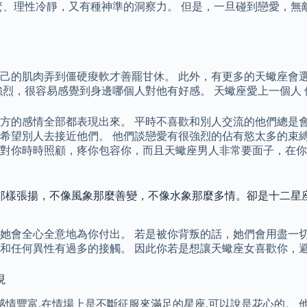
驚、理性冷靜，又有種神準的洞察力。 但是，一旦碰到戀愛，無
己的肌肉弄到僵硬痠軟才善罷甘休。 此外，有更多的天蠍座會
強烈，很容易感覺到身邊哪個人對他有好感。 天蠍座愛上一個人
方的感情全部都表現出來。 平時不喜歡和別人交流的他們總是會
希望別人去接近他們。 他們談戀愛有很強烈的佔有慾太多的束縛
對你時時照顧，疼你包容你，而且天蠍座男人非常要面子，在你
像那樣張揚，不像風象那麼善變，不像水象那麼多情。卻是十二星
她會全心全意地為你付出。 若是被你背叛的話，她們會用盡一切
和任何異性有過多的接觸。 因此你若是想讓天蠍座女喜歡你，
現
感情豐富,在情場上是不斷征服來滿足的星座,可以說是花心的。