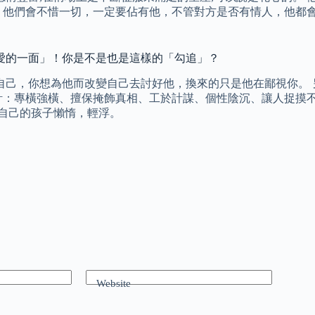
他們會不惜一切，一定要佔有他，不管對方是否有情人，他都會以
可愛的一面」！你是不是也是這樣的「勾追」？
己，你想為他而改變自己去討好他，換來的只是他在鄙視你。 另
心計：專橫強橫、擅保掩飾真相、工於計謀、個性陰沉、讓人捉摸
許自己的孩子懶惰，輕浮。
Website