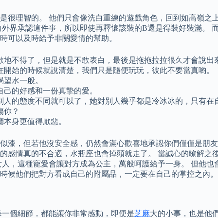
是很理智的。 他們只會像洗白重練的遊戲角色，回到如高嶺之
向外界承認這件事，所以即使再釋懷該裝的B還是得裝好裝滿。 
時可以及時給予非關愛情的幫助。
歡地不得了，但是就是不敢表白，最後是拖拖拉拉很久才會說出
在開始的時候就說清楚，我們只是隨便玩玩，彼此不要當真喲。
渴望水一般。
自己的好感和一份真摯的愛。
別人的態度不同就可以了，她對別人幾乎都是冷冰冰的，只有在自
傷你？
廳本身更值得厭惡。
似漆，但若他沒安全感，仍然會滿心歡喜地承認你們僅僅是朋友
的感情真的不合適，水瓶座也會掉頭就走了。 當誠心的瞭解之
女人，這種寵愛會讓對方成為公主，萬般呵護給予一身。 但他也
時候他們把對方看成自己的附屬品，一定要在自己的掌控之內。
每一個細節，都能讓你非常感動，即便是
芝麻
大的小事，也是他