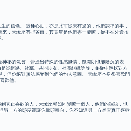
生的信條。 這種心動，亦是此前從未有過的，他們認準的事，
看來，天蠍座有些吝嗇，其實隻是他們專一罷瞭，從不在外邊招
要。
座神祕的氣質，營造出特殊的性感風情，能開朗也能陰沉的表
論是從網路、社羣、共同朋友、社團組織等等，並從中翻找對方
表現，但你絕對無法感受到他們的灼人意圖。 天蠍座本身很喜歡鬥
喜歡他。
遇到真正喜歡的人，天蠍座就如同變瞭一個人，他們的話語，也
 但另一方的態度卻讓你暈頭轉向，你不知道另一方是否真正喜歡