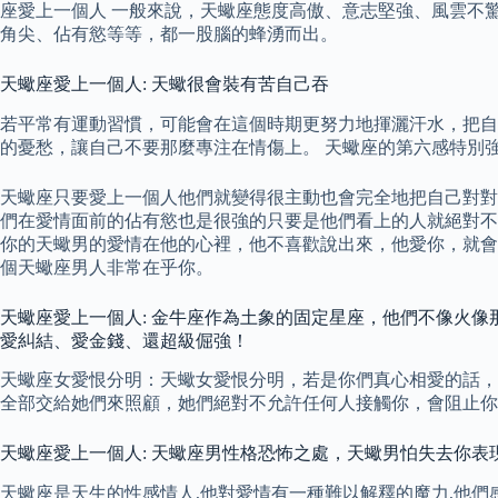
座愛上一個人 一般來說，天蠍座態度高傲、意志堅強、風雲不
角尖、佔有慾等等，都一股腦的蜂湧而出。
天蠍座愛上一個人: 天蠍很會裝有苦自己吞
若平常有運動習慣，可能會在這個時期更努力地揮灑汗水，把自
的憂愁，讓自己不要那麼專注在情傷上。 天蠍座的第六感特別
天蠍座只要愛上一個人他們就變得很主動也會完全地把自己對對
們在愛情面前的佔有慾也是很強的只要是他們看上的人就絕對不
你的天蠍男的愛情在他的心裡，他不喜歡說出來，他愛你，就會
個天蠍座男人非常在乎你。
天蠍座愛上一個人: 金牛座作為土象的固定星座，他們不像火
愛糾結、愛金錢、還超級倔強！
天蠍座女愛恨分明：天蠍女愛恨分明，若是你們真心相愛的話，
全部交給她們來照顧，她們絕對不允許任何人接觸你，會阻止你
天蠍座愛上一個人: 天蠍座男性格恐怖之處，天蠍男怕失去你表
天蠍座是天生的性感情人,他對愛情有一種難以解釋的魔力,他們