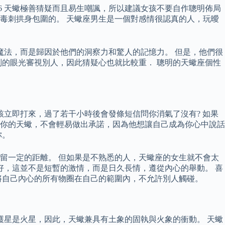
6 天蠍極善猜疑而且易生嘲諷，所以建議女孩不要自作聰明佈局
毒刺拱身包圍的。 天蠍座男生是一個對感情很認真的人，玩曖
魔法，而是歸因於他們的洞察力和驚人的記憶力。 但是，他們很
的眼光審視別人，因此猜疑心也就比較重． 聰明的天蠍座個性
該立即打來，過了若干小時後會發條短信問你消氣了沒有? 如果
愛你的天蠍，不會輕易做出承諾，因為他想讓自己成為你心中說話
你。
留一定的距離。 但如果是不熟悉的人，天蠍座的女生就不會太
好，這並不是短暫的激情，而是日久長情，遵從內心的舉動。 喜
將自己內心的所有物圈在自己的範圍內，不允許別人觸碰。
守護星是火星，因此，天蠍兼具有土象的固執與火象的衝動。 天蠍