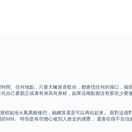
何時間、任何地點，只要天蠍座喜歡你，都會找任何的藉口，藉助
首先自己要顏正或者有身高有身材，如果這兩點都沒有那至少要會
過程如浴火鳳凰般慘烈，她總算還是可以再站起來。 面對這個
明的MM。 特別是有些擔心被別人搶走的感覺， 還會在很不自