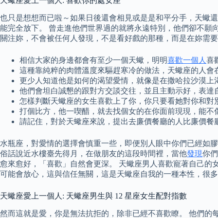
天蠍座愛上一個人: 喜歡你的處女座
也只是想想而已啦～如果日後還會相見或是是和平分手，天蠍還
能完全放下。 曾走進他們世界過的就將永遠特別，他們卻不願
關注妳，不會被任何人發現，不是看好戲的那種，而是在妳需要
相信大家的身邊都會有至少一個天蠍，明明
喜歡一個人
喜
這種靠純粹的肉體溫度來驅趕寒冷的做法，天蠍座的人會
更少人知道他是如何的渴望愛情，就像是在撒哈拉沙漠上
他們會坦白誠懇的跟對方交談交往，並且主動示好，表達
怎樣判斷天蠍座的女生喜歡上了你，你只要看她對你和對
打個比方，他一喫醋，就去找個女的在你面前現現，能不
請記住，對於天蠍座來說，提出去廉價餐廳的人比廉價餐
水瓶座，對愛情的選擇會慎重一些，即便別人眼中你們已經如膠
俗話說近水樓臺先得月，在做朋友的這段時間裡，當他
發現
你們
愈來愈好，「喜歡」自然會更深。 天蠍座男人喜歡寵著自己的
可能會放心，這與信任無關，這是天蠍座自我的一種本性，很多
天蠍座愛上一個人: 天蠍座男生與 12 星座女生配對指數
然而這就是愛，你是無法抗拒的，除非已經不喜歡瞭。 他們的