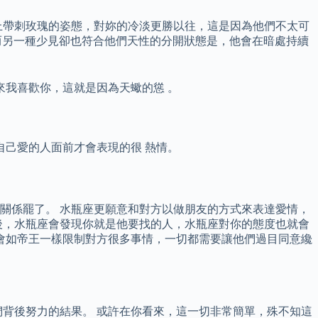
上帶刺玫瑰的姿態，對妳的冷淡更勝以往，這是因為他們不太可
而另一種少見卻也符合他們天性的分開狀態是，他會在暗處持續
來我喜歡你，這就是因為天蠍的慫 。
己愛的人面前才會表現的很 熱情。
關係罷了。 水瓶座更願意和對方以做朋友的方式來表達愛情，
後，水瓶座會發現你就是他要找的人，水瓶座對你的態度也就會
會如帝王一樣限制對方很多事情，一切都需要讓他們過目同意纔
們背後努力的結果。 或許在你看來，這一切非常簡單，殊不知這