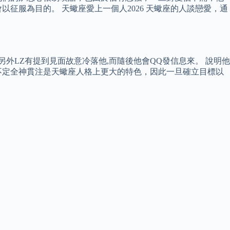
征服為目的。 天蠍座愛上一個人2026 天蠍座的人談戀愛，通
外LZ有提到見面故意冷落他,而隨後他會QQ發信息來。 說明他
不定全神貫注是天蠍座人格上更大的特色，因此一旦確立目標以