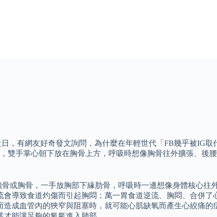
 近日，有網友好奇發文詢問，為什麼在年輕世代「FB幾乎被IG
，雙手掌心朝下放在胸骨上方，呼吸時想像胸骨往外擴張、後腰
放鎖骨或胸骨，一手放胸部下緣肋骨，呼吸時一邊想像身體核心往
流會導致食道灼傷而引起胸悶；萬一胃食道逆流、胸悶、合併了
而造成血管內的狹窄與阻塞時，就可能心肌缺氧而產生心絞痛的
樣才能讓足夠的氧氣進入肺部。