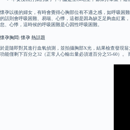
懷孕以後的婦女，有時會覺得心胸部位有不適之感，如呼吸困難
的話則會呼吸困難、易喘、心悸，這都是因為缺乏足夠血紅素，
怠、心悸，這時候的呼吸困難是心因性呼吸困難。
懷孕胸悶: 懷孕 熱話題
於是隨即對其進行血氧偵測，並拍攝胸部X光，結果檢查發現翁太
功能僅剩下百分之32（正常人心輸出量必須達百分之55-60