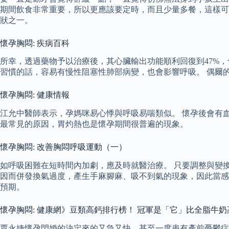
期間飲食非常重要，所以更應該要定時，而且少量多餐，這樣可
狀之一。
懷孕胸悶: 疾病百科
所幸，透過藥物予以治療後，其心臟輸出功能順利回復到47%，
習慣的話，容易有慢性阻塞性肺部病變，也會影響呼吸。 偶爾
懷孕胸悶: 健康情報
江允中醫師表示，孕媽咪易心悸與呼吸易喘類似。 懷孕後會有
最常見的原因，胃灼熱也是懷孕期間很普遍的現象。
懷孕胸悶: 改善胸悶呼吸運動（一）
如呼吸困難在短時間內加劇，應及時就醫治療。 只要調整與變
因而併發換氣過度，產生手麻腳麻、吸不到氣的現象，因此當感
預期。
懷孕胸悶: 健康網》豆類高鈣排行榜！ 冠軍是「它」比全脂牛奶
賈永婕懷孕閃婚的決定來的又急又快，甚至一度患有產前憂鬱症