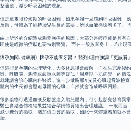
整適應，減少呼吸困難的現象。
但是這隻限於短期的呼吸困難，如果孕婦一旦感到呼吸困難，應
反應，母體為了維持胎兒生長的需要，所以血液循環增多了。 
由上所述的介紹造成胸悶胸痛的原因，大部分是輕症或是具有自
即使是輕微的症狀也要特別警覺。 而在一般族羣身上，若出現
懷孕胸悶: 健康網》懷孕不能看牙醫？ 醫列3理由強調「更該看
但這些是孕期的生理變化，大多休息後會緩解，而在生完產後約
嗽、呼吸喘、胸悶或嚴重水腫等疑似「周產期心肌病變」的情況
就建議會診心臟內科醫師，進一步做胸部X光及心臟超音波檢查
體內的生長都會壓迫母體的心臟，自然就會造成呼吸困難。
很多藥物可透過血液及胎盤進入胎兒體內，可引起胎兒發育異常
醫生會結合體檢結果並結合孕婦體質給出合理建議。 一般而言，
減少糖分的攝取，增加蛋白質的攝取，如此一來體重增加就不會
胎。