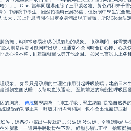
）」。 Gloria當年同屆港姐除了三甲張名雅、黃心穎和朱
情 》中飾演中學生，雖然拍攝時已經26歲，但扮演中學生完全無
壓力太大，加上作息時間不固定令身體出現了警號，所以Gloria
肺負擔，就非常容易出現心慌氣短的現象。 懷孕期間，你需要
有些人則是兩者可能同時出現，但通常不會同時合併心悸、心跳快
悸及心律不整，則建議就醫找尋其他原因。 如果已嘗試以上各
理現象。 如果只是孕期的生理性作用引起呼吸較喘，建議日常生
建議朝左側臥睡，以幫助血液迴流。 至於前述的病態性呼吸困
原因的胸痛。
傳統
醫學認為：“肺主呼吸，腎主納氣”是指自然界
的統攝受納功能正常，呼吸才能均勻和調，也不會出現氣短症狀
上班族，媽媽從小妮出生後就辭… 波波媽 波波媽，全職媽咪的
往外膨脹，一邊用手將肋骨往下帶。 紓壓步驟1.正坐，抬頭挺