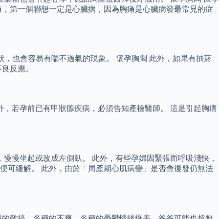
痛，第一個聯想一定是心臟病，因為胸痛是心臟病發最常見的症
狀，也會容易有喘不過氣的現象。 懷孕胸悶 此外，如果有抽菸
不良反應。
外，若孕前已有甲狀腺疾病，必須告知產檢醫師。 這是引起胸痛
，慢慢坐起或改成左側臥。 此外，有些孕婦因緊張而呼吸淺快，
便可緩解。 此外，由於「周產期心肌病變」是否會復發仍無法
種的難搞，各種的不爽，各種的憂鬱情緒爆表，爸爸可能也超無