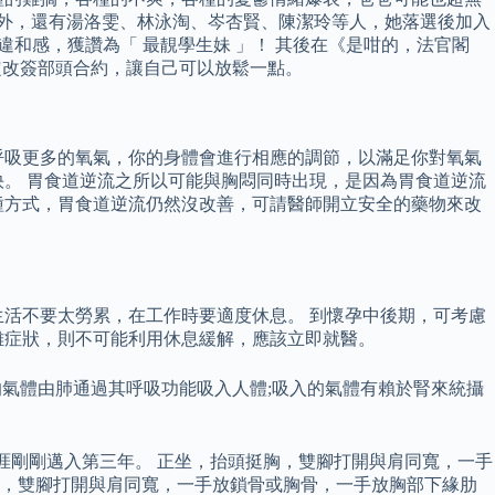
千雪外，還有湯洛雯、林泳淘、岑杏賢、陳潔玲等人，她落選後加入
違和感，獲讚為「 最靚學生妹 」！ 其後在《是咁的，法官閣
決定改簽部頭合約，讓自己可以放鬆一點。
呼吸更多的氧氣，你的身體會進行相應的調節，以滿足你對氧氣
。 胃食道逆流之所以可能與胸悶同時出現，是因為胃食道逆流
種方式，胃食道逆流仍然沒改善，可請醫師開立安全的藥物來改
活不要太勞累，在工作時要適度休息。 到懷孕中後期，可考慮
難症狀，則不可能利用休息緩解，應該立即就醫。
的氣體由肺通過其呼吸功能吸入人體;吸入的氣體有賴於腎來統攝
。
生涯剛剛邁入第三年。 正坐，抬頭挺胸，雙腳打開與肩同寬，一手
胸，雙腳打開與肩同寬，一手放鎖骨或胸骨，一手放胸部下緣肋