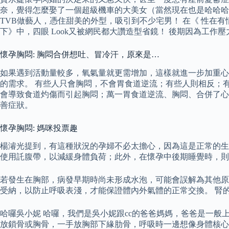
奈，覺得怎麼娶了一個超級機車的大美女（當然現在也是哈哈哈哈
TVB做藝人，憑住甜美的外型，吸引到不少宅男！ 在《 性在有
下》中，四眼 Look又被網民都大讚造型省鏡！ 後期因為工作
懷孕胸悶: 胸悶合併想吐、冒冷汗，原來是…
如果遇到活動量較多，氧氣量就更需增加，這樣就進一步加重心
的需求。 有些人只會胸悶，不會胃食道逆流；有些人則相反；
會導致食道灼傷而引起胸悶；萬一胃食道逆流、胸悶、合併了心
善症狀。
懷孕胸悶: 媽咪投票趣
楊濬光提到，有這種狀況的孕婦不必太擔心，因為這是正常的生
使用託腹帶，以減緩身體負荷；此外，在懷孕中後期睡覺時，則
若發生在胸部，病發早期時尚未形成水泡，可能會誤解為其他
受納，以防止呼吸表淺，才能保證體內外氣體的正常交換。 腎
哈囉吳小妮 哈囉，我們是吳小妮跟cc的爸爸媽媽，爸爸是一般
放鎖骨或胸骨，一手放胸部下緣肋骨，呼吸時一邊想像身體核心