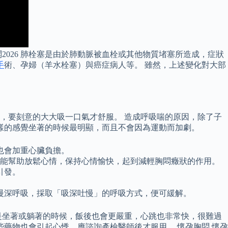
026 肺栓塞是由於肺動脈被血栓或其他物質堵塞所造成，症狀
手
術、孕婦（羊水栓塞）與癌症病人等。 雖然，上述變化對大部
，要刻意的大大吸一口氣才舒服。 造成呼吸喘的原因，除了子
這樣的感覺坐著的時候最明顯，而且不會因為運動而加劇。
也會加重心臟負擔。
還能幫助放鬆心情，保持心情愉快，起到減輕胸悶癥狀的作用。
引發。
慢深呼吸，採取「吸深吐慢」的呼吸方式，便可緩解。
是坐著或躺著的時候，飯後也會更嚴重，心跳也非常快，很難過
藥物也會引起心悸，應諮詢產檢醫師後才服用。 懷孕胸悶 懷孕