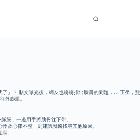
取代了」？ 貼文曝光後，網友也紛紛指出臉書的問題，… 正坐，雙
往外膨脹。
外膨脹，一邊用手將肋骨往下帶。
心悸及心律不整，則建議就醫找尋其他原因。
症狀。