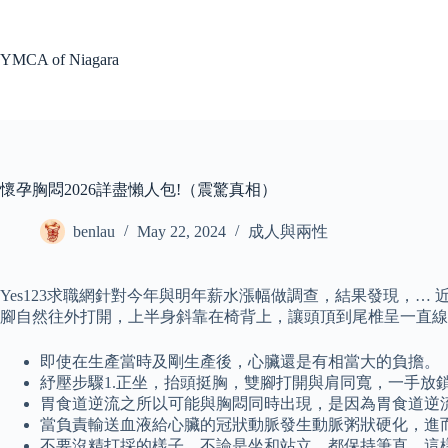
Skip
to
content
YMCA of Niagara
懷孕胸悶2026詳盡懶人包!（震驚真相）
benlau
May 22, 2024
成人與兩性
Yes123求職網針對今年與明年薪水漲幅做調查，結果發現，…
腳自然往外打開，上半身斜靠在椅背上，讓頭頂到尾椎呈一直線
即使在生產當時及剛生產後，心臟還是有相當大的負擔。
紓壓步驟1.正坐，抬頭挺胸，雙腳打開與肩同寬，一手
胃食道逆流之所以可能與胸悶同時出現，是因為胃食道逆
當負責輸送血液給心臟的冠狀動脈發生動脈粥狀硬化，進
不要沒精打採的樣子，不論是坐和站立，都保持筆直，這