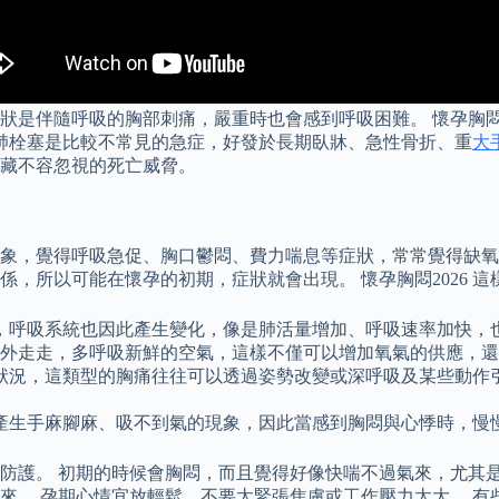
是伴隨呼吸的胸部刺痛，嚴重時也會感到呼吸困難。 懷孕胸悶2
26 肺栓塞是比較不常見的急症，好發於長期臥牀、急性骨折、重
大
藏不容忽視的死亡威脅。
現象，覺得呼吸急促、胸口鬱悶、費力喘息等症狀，常常覺得缺氧
，所以可能在懷孕的初期，症狀就會出現。 懷孕胸悶2026 
，呼吸系統也因此產生變化，像是肺活量增加、呼吸速率加快，
戶外走走，多呼吸新鮮的空氣，這樣不僅可以增加氧氣的供應，
狀況，這類型的胸痛往往可以透過姿勢改變或深呼吸及某些動作
產生手麻腳麻、吸不到氣的現象，因此當感到胸悶與心悸時，慢
防護。 初期的時候會胸悶，而且覺得好像快喘不過氣來，尤其
。 孕期心情宜放輕鬆，不要太緊張焦慮或工作壓力太大。 有些