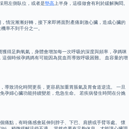
採用左側臥位，或者是
墊高
上半身，這樣做會有利於緩解胸悶。
期，情況漸漸好轉，接下來即將面對產痛刺激心臟，造成心臟的
生機率不到千分之一。
寶寶獲得足夠氧氣，身體會增加每一次呼吸的深度與頻率，孕媽咪
，這個時候孕媽媽有可能因為貧血而導致呼吸困難。 血容量的增
，導致消化時間更長，更容易加重胃脹氣及胃食道逆流。 一旦
免孕婦心臟功能持續變差，危急生命。 若疾病發生時間在分娩
個痛點，有時痛感會延伸到脖子、下巴、肩膀或手臂等處。 懷
素B6，稍微緩解這些不適。 當然也要有足夠休息，才能讓心臟調