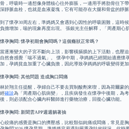
骨，呼吸時一邊想像身體核心往外膨脹，一邊用手將肋骨往下帶
深靜脈血栓，也就是血液凝塊，它有可能存在大腿和骨盆的靜脈
到了懷孕30周左右，準媽媽又會遇到心因性的呼吸困難，這時
負擔增加，喘的現象再度出現。 張銀光主任解釋，「周產期心
懷孕胸悶: 懷孕初期會胸悶嗎？這個癥狀正常嗎？
當逐漸變大的子宮不斷向上頂，影響橫膈膜的上下活動，也壓迫肺
自然會感覺「喘不過氣」。 懷孕中期，孕媽媽已經開始適應懷
加，孕媽貧血加重了心臟負擔，因此導致孕媽媽的呼吸變得更加
懷孕胸悶: 其他問題 造成胸口悶痛
林於翔主任提醒，孕婦自己不要去買制酸劑來喫，因為荷爾蒙的
經
確診
為「周產期心肌病變」，且疾病發生在懷孕中後期，為考
後，則必須配合心臟內科醫師進行藥物治療，回復心臟功能。
懷孕胸悶: 新聞雲APP週週躺著抽
心絞痛的感覺是胸口的擠壓感，比較類似鈍痛或悶痛，常見是胸
孕胸悶2026 懷孕早期，準媽媽容易遇到嚴重孕吐的狀況，此