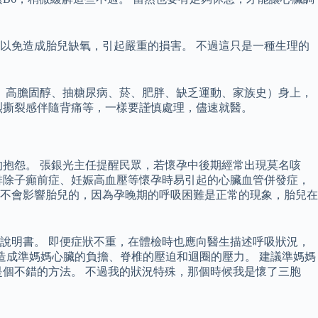
以免造成胎兒缺氧，引起嚴重的損害。 不過這只是一種生理的
、高膽固醇、抽糖尿病、菸、肥胖、缺乏運動、家族史）身上，
烈撕裂感伴隨背痛等，一樣要謹慎處理，儘速就醫。
的抱怨。 張銀光主任提醒民眾，若懷孕中後期經常出現莫名咳
排除子癲前症、妊娠高血壓等懷孕時易引起的心臟血管併發症，
是不會影響胎兒的，因為孕晚期的呼吸困難是正常的現象，胎兒在
說明書。 即便症狀不重，在體檢時也應向醫生描述呼吸狀況，
會造成準媽媽心臟的負擔、脊椎的壓迫和迴圈的壓力。 建議準媽媽
個不錯的方法。 不過我的狀況特殊，那個時候我是懷了三胞