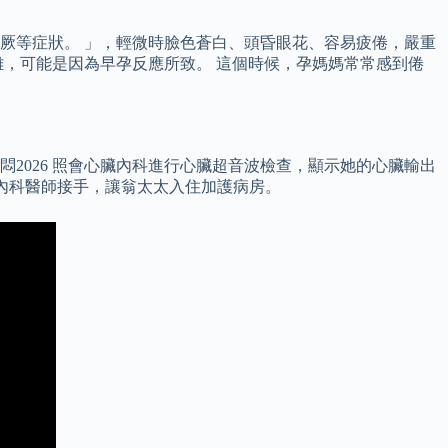
厥等症狀。 」，輕微時臉色蒼白、頭昏眼花、容易疲倦，嚴重
，可能是因為早孕反應所致。 這個時候，孕媽媽常常感到倦
2026 照會心臟內科進行心臟超音波檢查，顯示她的心臟輸出
臟內科醫師接手，讓翁太太入住加護病房。