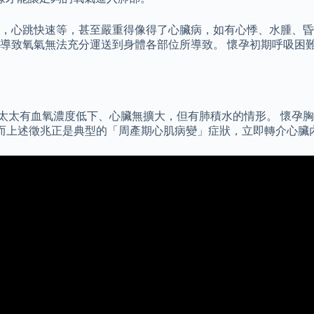
，心跳快速等，甚至嚴重得像得了心臟病，如有心悸、水腫、昏
導致氧氣無法充分運送到身體各部位所導致。 懷孕初期呼吸困難
太有血氧濃度低下、心臟無擴大，但有肺積水的情形。 懷孕胸悶
）。 而上述徵兆正是典型的「周產期心肌病變」症狀，立即轉介心