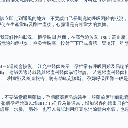
該立即走到通風的地方，不要讓自己長期處於呼吸困難的狀況，
即使在生產當時及剛生產後，心臟還是有相當大的負擔。
我緩解性的狀況。 懷孕胸悶 然而，在高危險族羣（如：高血壓
高危險的症狀如：突發性胸痛、投射至下巴或肩膀、冒冷汗、強
」
4～6週就會恢復。 江允中醫師表示，孕婦常有呼吸困難及易喘
時，建議因適時就醫與婦產科醫師溝通討論。 若經婦產科醫師
，比對症狀及檢查報告，將有助確定診斷。 孕婦呼吸困難一般
，不要隨意服用藥物，孕期服藥應諮詢醫生，服藥前應詳細閱讀
整個孕程體重以增加12-15公斤為最適當，增加過多的體重只
虛胖、水腫。 另外，也可以嘗試利用紅豆水消除體內水氣，也是