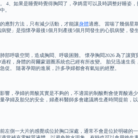
。 4、如果是睡覺時覺得胸悶了，孕媽需可以及時調整好睡姿，
中。
候的應對方法，只有減少活動，才能讓
身體
適應。 當喘了幾個星
肌病變」是指懷孕最後1個月到產後5個月間發生的心肌病變，發
部呼吸空間，造成胸悶、呼吸困難。 懷孕胸悶2026 為了讓
孕過程，身體的荷爾蒙迴圈系統也已經有所改變。 胎兒迅速生長
急促。 隨著孕期的進展，許多孕婦都會有氣短的經歷。
影響，孕婦的胃酸其實是不夠的，不適當的制酸劑會使胃酸過少
量孕婦及胎兒的安全，婦產科醫師多會建議將生產時間提前，以
前左側一大片的感覺或位於胸口深處，通常不會是位於明確的一
時要適當補充電解質液體，以避免脫水現象，有時也可以食用維生