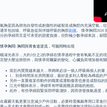
氣胸是因為肺泡自發性或創傷性的破裂造成胸腔內充滿空氣，症狀
通常包括喘、呼吸急促與伴隨呼吸的胸部
刺痛
。 懷孕胸悶20
分的孕婦而言是可承受的甜蜜負擔，但對極少數孕婦來說，卻隱
懷孕胸悶: 胸悶與胃食道逆流，可能同時出現
楊濬光表示，大約3分之2的孕婦在懷孕過程中會有氧氣不足的
宮變大壓迫肺部外，與懷孕荷爾蒙的變化、心臟負荷增加都有關係
當肚內寶寶越來越大，孕媽咪必須一個人呼吸兩個人的量
1、別長時間呆在房間裏頭，最好是多到人羣較為稀疏的
另外一直重複某些動作的職業或運動傷害也會造成類似的
江允中醫師表示，孕婦常有呼吸困難及易喘的抱怨。
此外，有些孕婦因緊張而呼吸淺快，因而併發換氣過度，
在霧霾天氣更要注意減少戶外活動，必要時需佩戴專用口罩進行
要一直走動才會覺得舒緩一點，一直覺得彷彿無法撐到小孩生出來