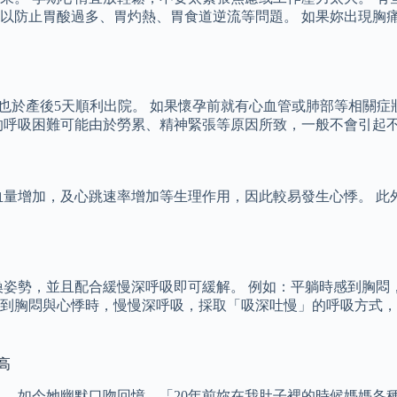
以防止胃酸過多、胃灼熱、胃食道逆流等問題。 如果妳出現胸
也於產後5天順利出院。 如果懷孕前就有心血管或肺部等相關症
的呼吸困難可能由於勞累、精神緊張等原因所致，一般不會引起
血量增加，及心跳速率增加等生理作用，因此較易發生心悸。 此
換姿勢，並且配合緩慢深呼吸即可緩解。 例如：平躺時感到胸悶
到胸悶與心悸時，慢慢深呼吸，採取「吸深吐慢」的呼吸方式，
高
。 如今她幽默口吻回憶，「20年前妳在我肚子裡的時候媽媽各