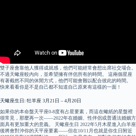
雙子座會靠他人獲得成就感，他們可能經常會想出席社交場合。
不過天蠍座較內向，並希望擁有伴侶所有的時間。 這兩個星座
有著截然不同的休閒方式，他們可能會難以配合彼此的時間。
快來看看你是不是自己都不知道自己原來有這樣的一面！
天蠍座生日: 牡羊座 3月21日 – 4月20日
如果你的本命盤天平座0-8度有占星要素，而這在蠍紙的星盤裡
很常見，那麼再一次——2022年在婚姻、性伴侶或普通法婚姻方
面具有更加重大的意義。 天蠍座生日 2022年5月木星進入白羊座
後將會對沖你的天平座要素——但在10/11月也就是你生日附近