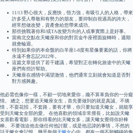
11/13 野心很大，反應快，悟力強，有吸引人的人格，帶來
許多受人尊敬和有勢力的朋友，要抑制自視過高的誇大，
經常想做改變，資產會給您帶來成功。
那些挑戰著你和/或TA改變方向的人或事實際上是好事。
當南北交點在天蠍座和你的對宮金牛座裡面旋轉時，週期
就會輪迴。
特別如果你的本命盤的白羊座1-8度有星像要素的話，你將
永遠不會忘記2022年。
這篇文章提供了若干建議，希望對正在轉化旅途中的天蠍
座們有些許幫助。
天蠍座在感情中渴望激情，他們通常立刻就會知道是否對
對方感興趣。
他必需也像你一樣，不顧一切地來愛你，纔不算辜負你的一分癡
情。 總之，想要追天蠍座女生，首先要做到的就是真誠、不矯
情，不耍花招，不套路，要有才華，你只要知道天蠍女，就能享
受到天蠍女全部的愛。 在他喜歡的領域非常擅長，比如說天蠍
女喜歡看電影，那你得看的比天蠍女多，讓天蠍女覺得你好棒
棒。 不要強迫他去做任何他討厭，或是他忌諱的事情，不然的
話天蠍女會記恨，幾乎每個
天蠍女
心中，都有一個不願觸碰的角