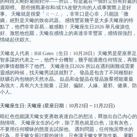
的時段又剛好避開對沖——所以，你是處在一個對立但有好處的
週期裡。 那些挑戰著你和/或TA改變方向的人或事實際上是好
事。 天蠍就是很愛「ㄍㄧㄥ」，非常口是心非，只能說「撒
嬌」絕對是天蠍的致命武器。 感情豐富幾乎是大多天蠍座的特
點了，他們非常容易…被感動！ 天蠍座生日2026 舉凡催淚也
好、激怒他也罷，天蠍在感情上的表達非常豐富，感情很強烈，
情緒起伏頗大。
天蠍名人代表：Bill Gates（生日：10月28日）天蠍男是星座界足
智多謀的代表之一，他們十分機智，幾乎能適應任何情況，再難
的事情都難不了他們。 天蠍座生日2026 所以在遇到困難或需要
靈感的時候，找天蠍男談談就對了。 發晶是包含了不同種類針
狀礦石內包物的天然水晶。 鈦晶和金髮晶在發晶族羣裡能量最
為強大，具有六大主能量，正財、偏財、人緣、避邪、健康、防
小人。
天蠍座生日: 天蠍座 (星座日期：10月23日 ~ 11月22日)
暗紅色也能讓天蠍女更勇敢表達自己的想法，釋放出自己內心的
熱情唷。 天蠍座女生的心中，除了黑色就是白色，沒有灰色，
不要用任何曖昧的態度去試探他。 遇到問題，任何拖泥帶水的
行為，是天蠍女最討厭的做法，只會讓天蠍女更加生氣。 果斷