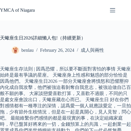
Skip
to
YMCA of Niagara
content
天蠍座生日2026詳細懶人包!（持續更新）
benlau
February 26, 2024
成人與兩性
天蠍座生存法則 | 因爲恐懼，所以要不斷面對害怕的事情 天蠍座
始終是最有爭議的星座。 天蠍座身上性感和魅惑的部分恰恰是
因爲他們。 天蠍座生日2026 一部分天蠍座會將憤怒和恐懼壓抑
內化成自我攻擊，他們被強迫着剝奪自我意志，被強迫做自己百
般不願的事。 大家談戀愛喜歡打算，又喜歡不過眼，不同的只
是處女座會說出口，天蠍座藏在心而已。 天蠍座生日 好在你們
對感情都有一種專注的深情，認爲愛一個人就應該愛定，一旦拍
拖，少有節外生枝情況，但是在一起是真開心，見人見智，問心
吧。 最能維繫你們感情的都是最現實的事，在決定組織家庭
時，早已盤算好將來的一切，金錢預算上的共識，一起創業一起
置業成爲你們半世婚姻的支持動力，你們的下一代必然無憂。