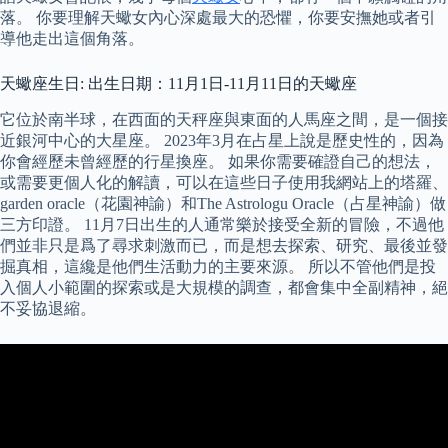
落。 你要理解天蠍女內心深處最大的恐懼，你要安撫她或者引
導他走出這個角落。
天蠍座生日: 出生日期：11月1日-11月11日的天蠍座
它位於南半球，在西面的天秤座與東面的人馬座之間，是一個接
近銀河中心的大星座。 2023年3月在占星上說是歷史性的，因為
你會經歷未曾經歷的行星換座。 如果你需要確證自己的想法，
或需要更個人化的解讀，可以在這些日子使用我網站上的塔羅、
garden oracle（花園神諭）和The Astrologu Oracle（占星神諭）做
三方印證。 11月7日出生的人通常樂於接受全新的冒險，不過他
們並非只是爲了尋求刺激而已，而是想去探索、研究、最後並發
掘真相，這纔是他們生活動力的主要來源。 所以不管他們是投
入個人小範圍的探索或是大規模的調查，都會集中全副精神，絕
不妥協退縮。