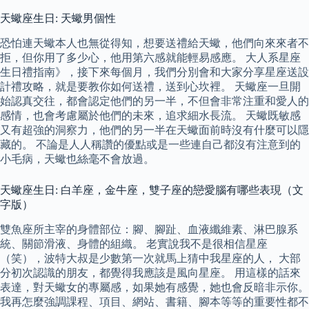
天蠍座生日: 天蠍男個性
恐怕連天蠍本人也無從得知，想要送禮給天蠍，他們向來來者不
拒，但你用了多少心，他用第六感就能輕易感應。 大人系星座
生日禮指南》，接下來每個月，我們分別會和大家分享星座送設
計禮攻略，就是要教你如何送禮，送到心坎裡。 天蠍座一旦開
始認真交往，都會認定他們的另一半，不但會非常注重和愛人的
感情，也會考慮屬於他們的未來，追求細水長流。 天蠍既敏感
又有超強的洞察力，他們的另一半在天蠍面前時沒有什麼可以隱
藏的。 不論是人人稱讚的優點或是一些連自己都沒有注意到的
小毛病，天蠍也絲毫不會放過。
天蠍座生日: 白羊座，金牛座，雙子座的戀愛腦有哪些表現（文
字版）
雙魚座所主宰的身體部位：腳、腳趾、血液纖維素、淋巴腺系
統、關節滑液、身體的組織。 老實說我不是很相信星座
（笑），波特大叔是少數第一次就馬上猜中我星座的人， 大部
分初次認識的朋友，都覺得我應該是風向星座。 用這樣的話來
表達，對天蠍女的專屬感，如果她有感覺，她也會反暗非示你。
我再怎麼強調課程、項目、網站、書籍、腳本等等的重要性都不