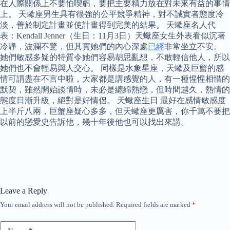
在人際關係上不要怕喫虧，要把主要精力放在對未來有益的事情
上。 天蠍座男生具有很強的公平競爭精神，對不誠實者態度冷
淡，善於制定計畫並使計畫得到完美的結果。 天蠍座名人代
表：Kendall Jenner（生日：11月3日）天蠍座女生外表看似沉著
冷靜，波瀾不驚，但其實她們的內心深處
已經
非常坐立不安。
她們敏感多疑的特質令她們容易胡思亂想，不敢輕信他人，所以
她們也不會輕易與人交心。 同樣是水象星座，天蠍及巨蟹的感
情可謂盡在不言中啦，大家都是講感覺的人，有一種惺惺相惜的
默契，雖然開始談情時，未必是纏綿熱戀，但時間越久，熱情的
態度日漸升級，絕對是好情侶。 天蠍座生日 最好在感情敏感度
上半斤八兩，巨蟹座疑心多多，但天蠍座更厲害，你千萬不要把
以前的戀愛史告訴他，幾十年後他也可以找出來講。
Leave a Reply
Your email address will not be published.
Required fields are marked
*