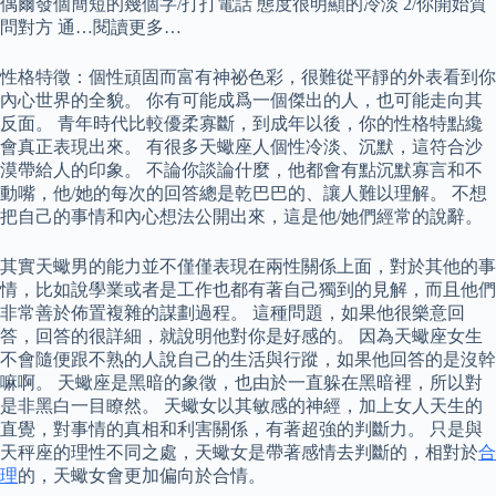
偶爾發個簡短的幾個字/打打電話 態度很明顯的冷淡 2/你開始質
問對方 通…閱讀更多…
性格特徵：個性頑固而富有神祕色彩，很難從平靜的外表看到你
內心世界的全貌。 你有可能成爲一個傑出的人，也可能走向其
反面。 青年時代比較優柔寡斷，到成年以後，你的性格特點纔
會真正表現出來。 有很多天蠍座人個性冷淡、沉默，這符合沙
漠帶給人的印象。 不論你談論什麼，他都會有點沉默寡言和不
動嘴，他/她的每次的回答總是乾巴巴的、讓人難以理解。 不想
把自己的事情和內心想法公開出來，這是他/她們經常的說辭。
其實天蠍男的能力並不僅僅表現在兩性關係上面，對於其他的事
情，比如說學業或者是工作也都有著自己獨到的見解，而且他們
非常善於佈置複雜的謀劃過程。 這種問題，如果他很樂意回
答，回答的很詳細，就說明他對你是好感的。 因為天蠍座女生
不會隨便跟不熟的人說自己的生活與行蹤，如果他回答的是沒幹
嘛啊。 天蠍座是黑暗的象徵，也由於一直躲在黑暗裡，所以對
是非黑白一目瞭然。 天蠍女以其敏感的神經，加上女人天生的
直覺，對事情的真相和利害關係，有著超強的判斷力。 只是與
天秤座的理性不同之處，天蠍女是帶著感情去判斷的，相對於
合
理
的，天蠍女會更加偏向於合情。