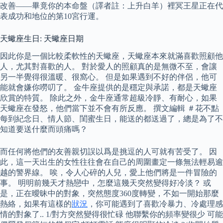
改善——畢竟你的本命盤（譯者註：上升白羊）裡冥王星正在代
表成功和地位的第10宮行運。
天蠍座生日: 天蠍座日期
因此你是一個比較柔軟性的天蠍座，天蠍座本來就滿喜歡照顧他
人，尤其對喜歡的人。 對於愛人的照顧真的是無微不至，會讓
另一半覺得很溫暖、很窩心。 但是如果遇到不好的伴侶，他可
能就會嫌你嘮叨了。 金牛座提供的是穩定與承諾，都是天蠍座
欣賞的特質。 除此之外，金牛座通常超級冷靜、有耐心，如果
天蠍座在發怒，他們當下並不會有所反應。 撰文編輯 ＃花不點
每到紀念日、情人節、閨蜜生日，能送的都送過了，總是為了不
知道要送什麼而頭痛嗎？
而任何將他們的友善親切誤以爲是挑逗的人可就有苦受了。 因
此，這一天出生的女性往往會在自己的周圍畫定一條無法輕易逾
越的警界線。 唉，令人心碎的人兒，愛上他們將是一件冒險的
事。 明明前幾天才熱戀中，怎麼這幾天突然變得好冷淡？ 或
是，正在曖昧中的對象，突然態度360度轉變，不如一開始那麼
熱絡，如果有這樣的
狀況
，你可能遇到了喜歡冷暴力、冷處理感
情的對象了.. 1/對方突然變得很忙碌 他聯繫你的頻率變很少 可能