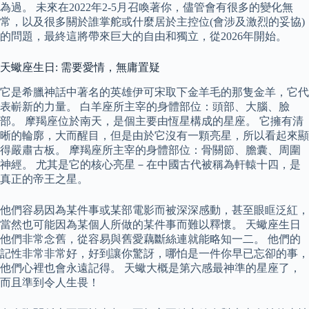
為過。 未來在2022年2-5月召喚著你，儘管會有很多的變化無
常，以及很多關於誰掌舵或什麼居於主控位(會涉及激烈的妥協)
的問題，最終這將帶來巨大的自由和獨立，從2026年開始。
天蠍座生日: 需要愛情，無庸置疑
它是希臘神話中著名的英雄伊可宋取下金羊毛的那隻金羊，它代
表嶄新的力量。 白羊座所主宰的身體部位：頭部、大腦、臉
部。 摩羯座位於南天，是個主要由恆星構成的星座。 它擁有清
晰的輪廓，大而醒目，但是由於它沒有一顆亮星，所以看起來顯
得嚴肅古板。 摩羯座所主宰的身體部位：骨關節、膽囊、周圍
神經。 尤其是它的核心亮星－在中國古代被稱為軒轅十四，是
真正的帝王之星。
他們容易因為某件事或某部電影而被深深感動，甚至眼眶泛紅，
當然也可能因為某個人所做的某件事而難以釋懷。 天蠍座生日
他們非常念舊，從容易與舊愛藕斷絲連就能略知一二。 他們的
記性非常非常好，好到讓你驚訝，哪怕是一件你早已忘卻的事，
他們心裡也會永遠記得。 天蠍大概是第六感最神準的星座了，
而且準到令人生畏！