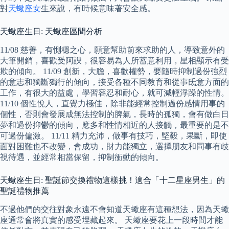
對
天蠍座女
生來說，有時候意味著安全感。
天蠍座生日: 天蠍座區間分析
11/08 慈善，有惻穩之心，願意幫助前來求助的人，導致意外的
大筆開銷，喜歡受阿諛，很容易為人所蓄意利用，星相顯示有受
欺的傾向。 11/09 創新，大膽，喜歡權勢，要隨時抑制過份強烈
的意志和獨斷獨行的傾向，接受各種不同教育和從事氐意方面的
工作，有很大的益處，學習容忍和耐心，就可減輕浮躁的性情。
11/10 個性悅人，直覺力極佳，除非能經常控制過份感情用事的
個性，否則會發展成無法控制的脾氣，長時的孤獨，會有做白日
夢和過份抑鬱的傾向，應多和性情相近的人接觸，最重要的是不
可過份偏激。 11/11 精力充沛，做事有技巧，堅毅，果斷，即使
面對困難也不改變，會成功，財力能獨立，選擇朋友和同事有歧
視待遇，並經常相當保留，抑制衝動的傾向。
天蠍座生日: 聖誕節交換禮物這樣挑！適合「十二星座男生」的
聖誕禮物推薦
不過他們的交往對象永遠不會知道天蠍座有這種想法，因為天蠍
座通常會將真實的感受埋藏起來。 天蠍座要花上一段時間才能