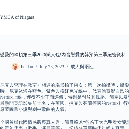
Skip
to
content
YMCA of Niagara
戀愛的幹預第三季2026懶人包!內含戀愛的幹預第三季絕密資料
benlau
July 23, 2023
成人與兩性
尼克與查理在教室裡相遇的場景拍了兩次：第一次拍攝時，攝影
時，尼克沐浴在藍色、紫色與粉紅色光線中，代表他察覺自己的雙性戀傾
Netflix上線，獲得不少正面評價，特別是對於其風格、節奏以及
最熱門英語影集前十名，在英國、捷克與芬蘭等國的Netflix
原著圖畫小說與劇中歌曲的人氣。
全國首檔代際情感觀察真人秀，節目將以“爸爸正大光明看女兒
的青年代表（歌手、演員等等），記錄分享新時代年輕人真實