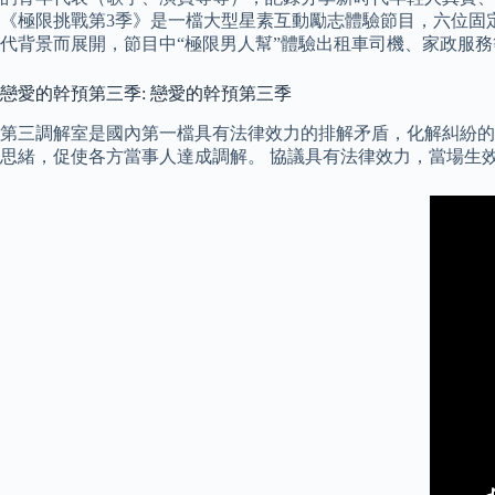
《極限挑戰第3季》是一檔大型星素互動勵志體驗節目，六位固
代背景而展開，節目中“極限男人幫”體驗出租車司機、家政服務
戀愛的幹預第三季: 戀愛的幹預第三季
第三調解室是國內第一檔具有法律效力的排解矛盾，化解糾紛的電視
思緒，促使各方當事人達成調解。 協議具有法律效力，當場生