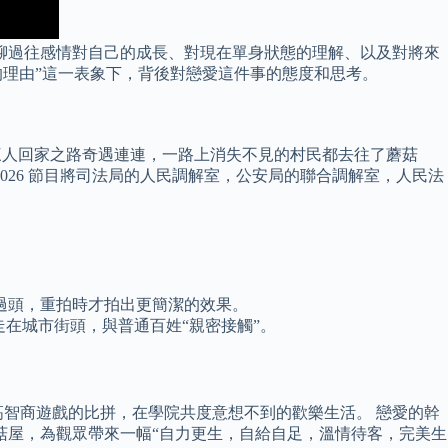
起聊一聊過往感情對自己的成長、對現在單身狀態的理解、以及對將來
愛的理由”這一表象下，背後對戀愛這件事的態度和思考。
三人回家之路奇遇連連，一路上消失不見的村民都去往了蘑菇
026 節目將司法局的人民調解室，公安局的聯合調解室，人民法
過頭，重拍時才拍出更簡潔的效果。
在城市街頭，與普通百姓“親密接觸”。
智商遊戲的比拼，在學院共度意想不到的歡樂生活。 戀愛的幹
蘑菇屋，為觀眾帶來一幅“自力更生，自給自足，溫情待客，完美生