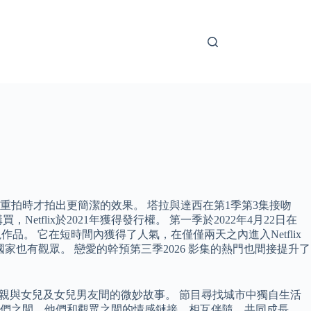
拍時才拍出更簡潔的效果。 塔拉與達西在第1季第3集接吻
flix於2021年獲得發行權。 第一季於2022年4月22日在
品。 它在短時間內獲得了人氣，在僅僅兩天之內進入Netflix
國家也有觀眾。 戀愛的幹預第三季2026 影集的熱門也間接提升了
親與女兒及女兒男友間的微妙故事。 節目尋找城市中獨自生活
他們之間、他們和觀眾之間的情感鏈接，相互伴隨，共同成長。