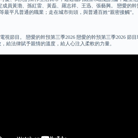
定成員黃渤、孫紅雷、黃磊、羅志祥、王迅、張藝興。 戀愛的幹
等最平凡普通的職業；走在城市街頭，與普通百姓“親密接觸”。
節目。 戀愛的幹預第三季2026 戀愛的幹預第三季2026 
效，給法律賦予親情的溫度，給人心注入柔軟的力量。