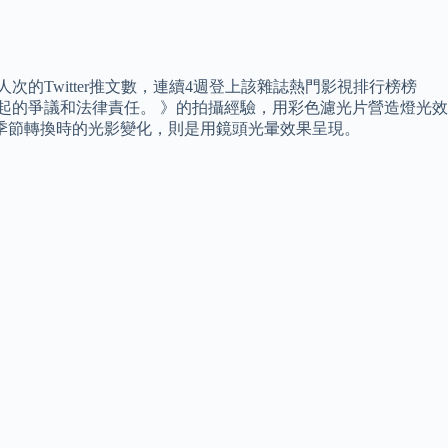
萬人次的Twitter推文數，連續4週登上該雜誌熱門影視排行榜榜
起的爭議和法律責任。 》的拍攝經驗，用彩色濾光片營造燈光效
季節轉換時的光影變化，則是用鏡頭光暈效果呈現。