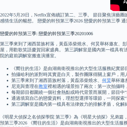
2022年5月20日，Netflix宣佈續訂第二、三季。 節
感情生活的暢想。 戀愛的幹預第三季2026 戀愛的幹預第三
戀愛的幹預第三季: 戀愛的幹預第三季20201006
第三季來到了湘西苗族村落，黃磊添柴燒水、何炅舉杯邀友、彭
屋，用歡歌笑語慶賀回家盛典。 第三調解室是國內第一檔具有法
院的庭前調解室搬進演播室。
《嚮往的生活》是由湖南衛視推出的大型生活服務紀實節
拍攝哈利的派對時其實是白天，製作團隊得關上窗戶，用
第三季來到了湘西苗族村落，黃磊添柴燒水、
何炅
舉杯邀
尼克與查理在
教室
裡相遇的場景拍了兩次：第一次拍攝時
每期節目都圍繞一個社會熱點或時代背景而展開，節目中“
通過填寫自己的戀愛資料，理想型選擇等環節，一同探索“
第三調解室是國內第一檔具有法律效力的排解矛盾，化解
《明星大偵探之名偵探學院 第三季》為《明星大偵探》兄弟篇
預第三季2026 《嚮往的生活》是由湖南衛視推出的大型生活