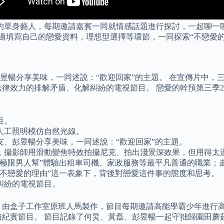
目聚焦演藝圈的單身藝人，每期邀請嘉賓一同就情感話題進行探討，一
季 通過填寫自己的戀愛資料，理想型選擇等環節，一同探索“不戀
昱暢分享美味，一同述說：“歡迎回家”的主題。 在宣傳片中，
律效力的排解矛盾、化解糾紛的電視節目。 戀愛的幹預第三季2
目。
人工照明模仿自然光線。
友、彭昱暢分享美味，一同述說：“歡迎回家”的主題。
，攝影師用滑動變焦特效拍攝尼克、拍出淺景深效果，但用得太
極限男人幫”體驗出租車司機、家政服務等最平凡普通的職業；走
不戀愛的理由”這一表象下，背後對戀愛這件事的態度和思考。
糾紛的電視節目。
，由盒子工作室原班人馬製作，節目每期邀請高能學霸少年進行高
服務紀實節目。 節目記錄了何炅、黃磊、彭昱暢一起守拙歸園田