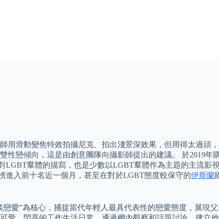
師用滑動變焦特效拍攝尼克、拍出淺景深效果，但用得太過頭，重
向，這是由創意團隊向攝影師提出的建議。 於2019年購買，Net
對LGBT羣體的描寫，也是少數以LGBT羣體作為主題的主流影視作
排行榜進入前十名近一個月，甚至在對於LGBT態度較保守的
伊斯蘭
談戀愛”為核心，捕捉當代年輕人最具代表性的戀愛態度，展現父
、可愛、閃亮的工作生活日常，通過棚內觀察和話題討論，建立