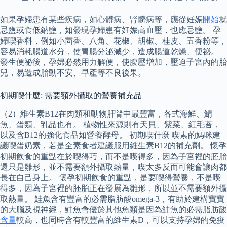
如果孕婦患有某些疾病，如心髒病、腎髒病等，應從妊娠
開始
就
忌鹽或食低鈉鹽，如發現孕婦患有妊娠高血壓，也應忌鹽。 孕
婦喫香料，例如小茴香、八角、花椒、胡椒、桂皮、五香粉等，
容易消耗腸道水分，使胃腸分泌減少，造成腸道乾燥、便祕。
發生便祕後，孕婦必然用力解便，使腹壓增加，壓迫子宮內的胎
兒，易造成胎動不安、早產等不良後果。
初期喫什麼: 需要額外攝取的營養補充品
（2）維生素B12在肉類和動物肝腎中最豐富，各式海鮮、鯖
魚、蛋類、乳品也有。 植物性來源則有天貝、紫菜、紅毛苔，
以及含B12的強化食品如營養酵母。 初期喫什麼 喫素的媽咪建
議喫蛋奶素，若是全素食者建議服用維生素B12的補充劑。 懷孕
初期飲食的重點在於喫得巧，而不是喫得多，因為子宮裡的胚胎
還只是雛形，並不需要額外攝取熱量，喫太多反而可能會讓肉都
長在自己身上。 懷孕初期飲食的重點，是要喫得營養，不是喫
得多，因為子宮裡的胚胎正在發展為雛形，所以並不需要額外攝
取熱量。 鮭魚含有豐富的必需脂肪酸omega-3，有助於建構寶寶
的大腦及視神經，鮭魚會優於其他魚類是因為鮭魚的必需脂肪酸
含量
較高，也同時含有較豐富的維生素D，可以支持孕婦的免疫