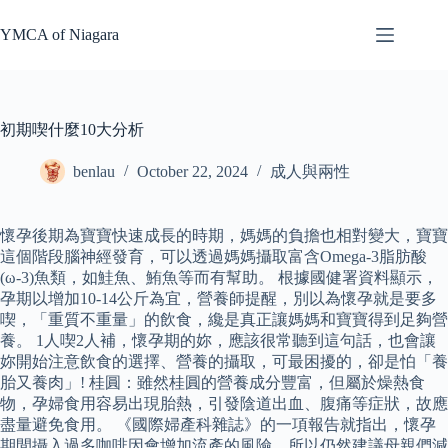
Skip
to
YMCA of Niagara
content
初期喫什麼10大分析
benlau
October 22, 2024
成人與兩性
懷孕後期為寶寶快速成長的時期，媽媽的負擔也相對變大，寶寶
這個階段腦神經發育，可以透過媽媽攝取富含Omega-3脂肪酸
(ω-3)魚類，如鮭魚、鮪魚等而有幫助。 根據國健署資料顯示，
孕期以增加10-14公斤為宜，營養師提醒，別以為懷孕就是要多
喫，「重質不重量」的飲食，纔是真正讓媽媽和寶寶得到足夠營
養。 1人喫2人補，懷孕期的妳，應該很常聽到這句話，也會讓
妳開始注意飲食的選擇、營養的攝取，可最困擾的，卻是怕「養
胎又養肉」! 桂圓：雖然桂圓的營養成分豐富，但屬於燥熱食
物，孕婦食用容易出現胎熱，引發陰道出血、腹痛等症狀，故應
盡量避免食用。 《國際婦產科雜誌》的一項報告就指出，懷孕
期間攝入過多咖啡因會增加流產的風險，所以仍然建議母親們減