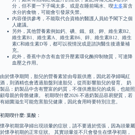
分，但不要一下子喝太多、或是在睡前喝水、喫
太多
富含
水分的食物，可能會引發尿失禁。
內容僅供參考，不能取代合資格的醫護人員給予閣下之個
人建議。
另外，其他營養素例如鈣、碘、鐵、鎂、鉀、維生素B2、
維生素B1、維生素A、維生素B6、鋅、維生素B12、維生
素C和維生素D等，都可以視情況或是諮詢醫生後適量補
充。
此外，香蕉中亦含有血管升壓素環化酶抑制物質，可達降
血壓之作用。
由於懷孕期間，胎兒的營養素皆由母親供應，因此若孕婦喝紅
酒，則酒精也會透過胎盤到達胎兒，從而影響胎兒的發育。 奶
製品：奶製品中含有豐富的鈣質，不僅供應胎兒的成長，也能照
顧母親的骨骼健康。 初期喫什麼2026 不過奶製品容易變質，若
有細菌滋生可能危害胎兒健康，因此食用時要特別注意。
初期喫什麼: 葉酸：
懷孕初期當孕婦出現頭暈的症狀，請不要過於慌張，因為頭暈屬
於懷孕初期的正常症狀。 其實頭暈並不只會發生在懷孕初期，