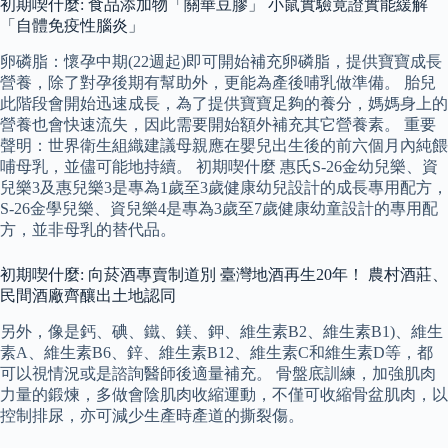
初期喫什麼: 食品添加物「關華豆膠」 小鼠實驗竟證實能緩解
「自體免疫性腦炎」
卵磷脂：懷孕中期(22週起)即可開始補充卵磷脂，提供寶寶成長
營養，除了對孕後期有幫助外，更能為產後哺乳做準備。 胎兒
此階段會開始迅速成長，為了提供寶寶足夠的養分，媽媽身上的
營養也會快速流失，因此需要開始額外補充其它營養素。 重要
聲明：世界衛生組織建議母親應在嬰兒出生後的前六個月內純餵
哺母乳，並儘可能地持續。 初期喫什麼 惠氏S-26金幼兒樂、資
兒樂3及惠兒樂3是專為1歲至3歲健康幼兒設計的成長專用配方，
S-26金學兒樂、資兒樂4是專為3歲至7歲健康幼童設計的專用配
方，並非母乳的替代品。
初期喫什麼: 向菸酒專賣制道別 臺灣地酒再生20年！ 農村酒莊、
民間酒廠齊釀出土地認同
另外，像是鈣、碘、鐵、鎂、鉀、維生素B2、維生素B1)、維生
素A、維生素B6、鋅、維生素B12、維生素C和維生素D等，都
可以視情況或是諮詢醫師後適量補充。 骨盤底訓練，加強肌肉
力量的鍛煉，多做會陰肌肉收縮運動，不僅可收縮骨盆肌肉，以
控制排尿，亦可減少生產時產道的撕裂傷。