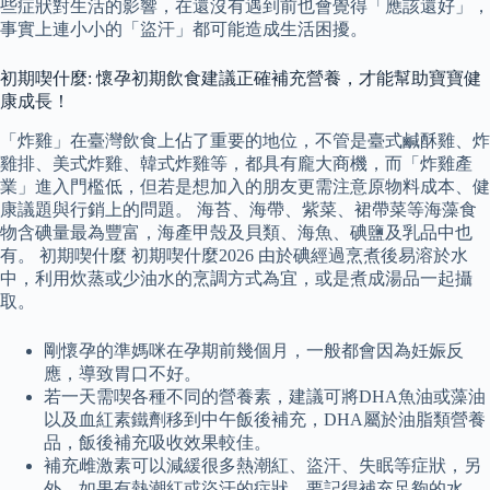
些症狀對生活的影響，在還沒有遇到前也會覺得「應該還好」，
事實上連小小的「盜汗」都可能造成生活困擾。
初期喫什麼: 懷孕初期飲食建議正確補充營養，才能幫助寶寶健
康成長！
「炸雞」在臺灣飲食上佔了重要的地位，不管是臺式鹹酥雞、炸
雞排、美式炸雞、韓式炸雞等，都具有龐大商機，而「炸雞產
業」進入門檻低，但若是想加入的朋友更需注意原物料成本、健
康議題與行銷上的問題。 海苔、海帶、紫菜、裙帶菜等海藻食
物含碘量最為豐富，海產甲殼及貝類、海魚、碘鹽及乳品中也
有。 初期喫什麼 初期喫什麼2026 由於碘經過烹煮後易溶於水
中，利用炊蒸或少油水的烹調方式為宜，或是煮成湯品一起攝
取。
剛懷孕的準媽咪在孕期前幾個月，一般都會因為妊娠反
應，導致胃口不好。
若一天需喫各種不同的營養素，建議可將DHA魚油或藻油
以及血紅素鐵劑移到中午飯後補充，DHA屬於油脂類營養
品，飯後補充吸收效果較佳。
補充雌激素可以減緩很多熱潮紅、盜汗、失眠等症狀，另
外，如果有熱潮紅或盜汗的症狀，要記得補充足夠的水