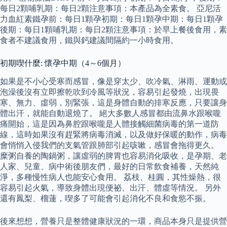
每日2顆哺乳期：每日2顆注意事項：本產品為全素食。 亞尼活
力血紅素鐵孕前：每日1顆孕初期：每日1顆孕中期：每日1顆孕
後期：每日1顆哺乳期：每日2顆注意事項：於早上餐後食用，素
食者不建議食用，鐵與鈣建議間隔約一小時食用。
初期喫什麼: 懷孕中期（4～6個月）
如果是不小心受寒而感冒，像是穿太少、吹冷氣、淋雨、運動或
泡澡後沒有立即擦乾吹到冷風等狀況，容易引起發燒，出現畏
寒、無力、虛弱，別緊張，這是身體自動的排寒反應，只要讓身
體出汗，就能自動退燒了。 絕大多數人感冒都由流鼻水跟喉嚨
痛開始，這是因為鼻腔跟喉嚨是人體接觸細菌病毒的第一道防
線，這時如果沒有趕緊將病毒消滅，以及做好保暖的動作，病毒
會悄悄入侵我們的支氣管跟肺部引起咳嗽，感冒會拖得更久。
糜粥自養的陶鍋粥，讓虛弱的脾胃也容易消化吸收，是孕期、老
人家、兒童、病中術後朋友們，最好的日常飲食補養，天然純
淨，多種慢性病人也能安心食用。 荔枝、桂圓，其性燥熱，很
容易引起火氣，導致身體出現便祕、出汗、體虛等情況。 另外
還有鳳梨、榴蓮，喫多了可能會引起消化不良和食慾不振。
後來想想，營養只是整體健康狀況的一環，商品本身只是提供營