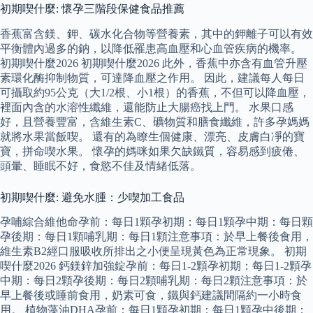
初期喫什麼: 懷孕三階段保健食品推薦
香蕉富含鎂、鉀、碳水化合物等營養素，其中的鉀離子可以有效
平衡體內過多的鈉，以降低罹患高血壓和心血管疾病的機率。
初期喫什麼2026 初期喫什麼2026 此外，香蕉中亦含有血管升壓
素環化酶抑制物質，可達降血壓之作用。 因此，建議每人每日
可攝取約95公克（大1/2根、小1根）的香蕉，不但可以降血壓，
裡面內含的水溶性纖維，還能防止大腸癌找上門。 水果口感
好，且營養豐富，含維生素C、礦物質和膳食纖維，許多孕媽媽
就將水果當飯喫。 還有的為瞭生個健康、漂亮、皮膚白凈的寶
寶，拼命喫水果。 懷孕的媽咪如果欠缺鐵質，容易感到疲倦、
頭暈、睡眠不好，食慾不佳及情緒低落。
初期喫什麼: 避免水腫：少喫加工食品
孕哺綜合維他命孕前：每日1顆孕初期：每日1顆孕中期：每日顆
孕後期：每日1顆哺乳期：每日1顆注意事項：於早上餐後食用，
維生素B2經口服吸收所排出之小便呈現黃色為正常現象。 初期
喫什麼2026 鈣鎂鋅加強錠孕前：每日1-2顆孕初期：每日1-2顆孕
中期：每日2顆孕後期：每日2顆哺乳期：每日2顆注意事項：於
早上餐後或睡前食用，奶素可食，鐵與鈣建議間隔約一小時食
用。 植物藻油DHA孕前：每日1顆孕初期：每日1顆孕中後期：