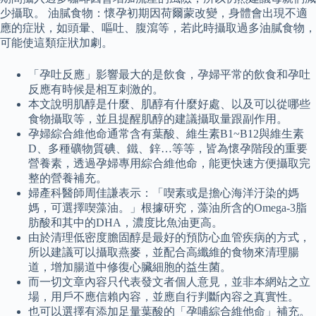
少攝取。 油膩食物：懷孕初期因荷爾蒙改變，身體會出現不適
應的症狀，如頭暈、嘔吐、腹瀉等，若此時攝取過多油膩食物，
可能使這類症狀加劇。
「孕吐反應」影響最大的是飲食，孕婦平常的飲食和孕吐
反應有時候是相互刺激的。
本文說明肌醇是什麼、肌醇有什麼好處、以及可以從哪些
食物攝取等，並且提醒肌醇的建議攝取量跟副作用。
孕婦綜合維他命通常含有葉酸、維生素B1~B12與維生素
D、多種礦物質碘、鐵、鋅…等等，皆為懷孕階段的重要
營養素，透過孕婦專用綜合維他命，能更快速方便攝取完
整的營養補充。
婦產科醫師周佳謙表示：「喫素或是擔心海洋汙染的媽
媽，可選擇喫藻油。」根據研究，藻油所含的Omega-3脂
肪酸和其中的DHA，濃度比魚油更高。
由於清理低密度膽固醇是最好的預防心血管疾病的方式，
所以建議可以攝取燕麥，並配合高纖維的食物來清理腸
道，增加腸道中修復心臟細胞的益生菌。
而一切文章內容只代表發文者個人意見，並非本網站之立
場，用戶不應信賴內容，並應自行判斷內容之真實性。
也可以選擇有添加足量葉酸的「孕哺綜合維他命」補充。