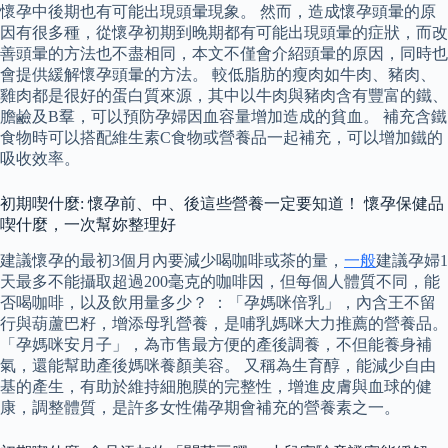
懷孕中後期也有可能出現頭暈現象。 然而，造成懷孕頭暈的原
因有很多種，從懷孕初期到晚期都有可能出現頭暈的症狀，而改
善頭暈的方法也不盡相同，本文不僅會介紹頭暈的原因，同時也
會提供緩解懷孕頭暈的方法。 較低脂肪的瘦肉如牛肉、豬肉、
雞肉都是很好的蛋白質來源，其中以牛肉與豬肉含有豐富的鐵、
膽鹼及B羣，可以預防孕婦因血容量增加造成的貧血。 補充含鐵
食物時可以搭配維生素C食物或營養品一起補充，可以增加鐵的
吸收效率。
初期喫什麼: 懷孕前、中、後這些營養一定要知道！ 懷孕保健品
喫什麼，一次幫妳整理好
建議懷孕的最初3個月內要減少喝咖啡或茶的量，
一般
建議孕婦1
天最多不能攝取超過200毫克的咖啡因，但每個人體質不同，能
否喝咖啡，以及飲用量多少？ ：「孕媽咪倍乳」，內含王不留
行與葫蘆巴籽，增添母乳營養，是哺乳媽咪大力推薦的營養品。
「孕媽咪安月子」，為市售最方便的產後調養，不但能養身補
氣，還能幫助產後媽咪養顏美容。 又稱為生育醇，能減少自由
基的產生，有助於維持細胞膜的完整性，增進皮膚與血球的健
康，調整體質，是許多女性備孕期會補充的營養素之一。