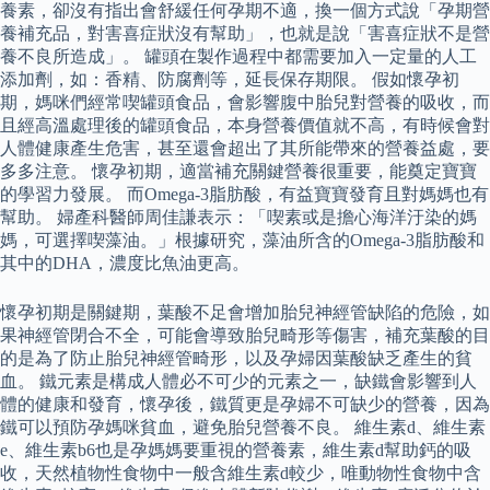
養素，卻沒有指出會舒緩任何孕期不適，換一個方式說「孕期營
養補充品，對害喜症狀沒有幫助」，也就是說「害喜症狀不是營
養不良所造成」。 罐頭在製作過程中都需要加入一定量的人工
添加劑，如：香精、防腐劑等，延長保存期限。 假如懷孕初
期，媽咪們經常喫罐頭食品，會影響腹中胎兒對營養的吸收，而
且經高溫處理後的罐頭食品，本身營養價值就不高，有時候會對
人體健康產生危害，甚至還會超出了其所能帶來的營養益處，要
多多注意。 懷孕初期，適當補充關鍵營養很重要，能奠定寶寶
的學習力發展。 而Omega-3脂肪酸，有益寶寶發育且對媽媽也有
幫助。 婦產科醫師周佳謙表示：「喫素或是擔心海洋汙染的媽
媽，可選擇喫藻油。」根據研究，藻油所含的Omega-3脂肪酸和
其中的DHA，濃度比魚油更高。
懷孕初期是關鍵期，葉酸不足會增加胎兒神經管缺陷的危險，如
果神經管閉合不全，可能會導致胎兒畸形等傷害，補充葉酸的目
的是為了防止胎兒神經管畸形，以及孕婦因葉酸缺乏產生的貧
血。 鐵元素是構成人體必不可少的元素之一，缺鐵會影響到人
體的健康和發育，懷孕後，鐵質更是孕婦不可缺少的營養，因為
鐵可以預防孕媽咪貧血，避免胎兒營養不良。 維生素d、維生素
e、維生素b6也是孕媽媽要重視的營養素，維生素d幫助鈣的吸
收，天然植物性食物中一般含維生素d較少，唯動物性食物中含